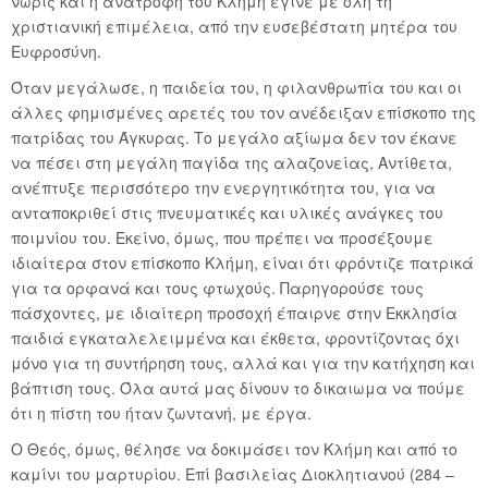
νωρίς και η ανατροφή του Κλήμη έγινε με όλη τη
χριστιανική επιμέλεια, από την ευσεβέστατη μητέρα του
Ευφροσύνη.
Όταν μεγάλωσε, η παιδεία του, η φιλανθρωπία του και οι
άλλες φημισμένες αρετές του τον ανέδειξαν επίσκοπο της
πατρίδας του Άγκυρας. Το μεγάλο αξίωμα δεν τον έκανε
να πέσει στη μεγάλη παγίδα της αλαζονείας, Αντίθετα,
ανέπτυξε περισσότερο την ενεργητικότητα του, για να
ανταποκριθεί στις πνευματικές και υλικές ανάγκες του
ποιμνίου του. Εκείνο, όμως, που πρέπει να προσέξουμε
ιδιαίτερα στον επίσκοπο Κλήμη, είναι ότι φρόντιζε πατρικά
για τα ορφανά και τους φτωχούς. Παρηγορούσε τους
πάσχοντες, με ιδιαίτερη προσοχή έπαιρνε στην Εκκλησία
παιδιά εγκαταλελειμμένα και έκθετα, φροντίζοντας όχι
μόνο για τη συντήρηση τους, αλλά και για την κατήχηση και
βάπτιση τους. Όλα αυτά μας δίνουν το δικαιωμα να πούμε
ότι η πίστη του ήταν ζωντανή, με έργα.
Ο Θεός, όμως, θέλησε να δοκιμάσει τον Κλήμη και από το
καμίνι του μαρτυρίου. Επί βασιλείας Διοκλητιανού (284 –