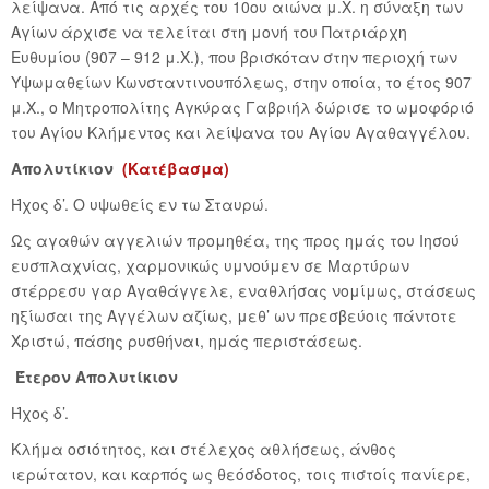
λείψανα. Από τις αρχές του 10ου αιώνα μ.Χ. η σύναξη των
Αγίων άρχισε να τελείται στη μονή του Πατριάρχη
Ευθυμίου (907 – 912 μ.Χ.), που βρισκόταν στην περιοχή των
Υψωμαθείων Κωνσταντινουπόλεως, στην οποία, το έτος 907
μ.Χ., ο Μητροπολίτης Αγκύρας Γαβριήλ δώρισε το ωμοφόριό
του Αγίου Κλήμεντος και λείψανα του Αγίου Αγαθαγγέλου.
Απολυτίκιον
(Κατέβασμα)
Ήχος δ’. Ο υψωθείς εν τω Σταυρώ.
Ως αγαθών αγγελιών προμηθέα, της προς ημάς του Ιησού
ευσπλαχνίας, χαρμονικώς υμνούμεν σε Μαρτύρων
στέρρεσυ γαρ Αγαθάγγελε, εναθλήσας νομίμως, στάσεως
ηξίωσαι της Αγγέλων αζίως, μεθ’ ων πρεσβεύοις πάντοτε
Χριστώ, πάσης ρυσθήναι, ημάς περιστάσεως.
Έτερον Απολυτίκιον
Ήχος δ’.
Κλήμα οσιότητος, και στέλεχος αθλήσεως, άνθος
ιερώτατον, και καρπός ως θεόσδοτος, τοις πιστοίς πανίερε,