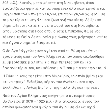
305 μ.Χ.), λοιπόν, μεταφέρετε στη Νικομήδεια, όπου
βασανίζεται φρικτά και τα υπομένει όλα καρτερικότατα,
μέχρι που τον αποκεφαλίζουν, επισφραγίζοντας, έτσι, με
το μαρτύριο τη μεγάλη και ζωντανή του πίστη. Αξίζει να
σημειωθεί ότι κατά την μεταφορά του στη Νικομήδεια,
αποβιβάστηκε στη Ρόδο όπου ο τότε Επίσκοπος Φωτεινός
τέλεσε τη Θεία Λειτουργία με όλους τους μάρτυρες, οπότε
και έγιναν σημεία θαυμαστά.
Ο δε Αγαθάγγελος καταγόταν από τη Ρώμη και έγινε
χριστιανός από τον Άγιο Κλήμεντα, τον όποιο ακολούθησε.
Συμμερίστηκε μάλιστα τις περιπέτειες του και τα
βασανιστήρια του, και πέθανε μαζί του με αποκεφαλισμό.
Η Σύναξή τους τελείται στο Μαρτύριο, το οποίο βρίσκεται
στην περιοχή Ευδοξίου, πέραν του Ανάπλου και στην
Εκκλησία της Αγίας Ειρήνης, της παλαιάς και της νέας.
Ναό του Αγίου Κλήμεντος ανήγειρε ο αυτοκράτορας
Βασίλειος Β’ (976 – 1025 μ.Χ.) στα ανάκτορα, εντός του
οποίου φυλασσόταν η κάρα του Αγίου με άλλα ιερά