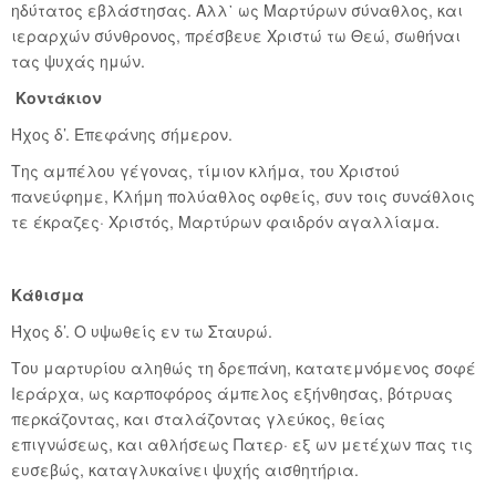
ηδύτατος εβλάστησας. Αλλ᾽ ως Μαρτύρων σύναθλος, και
ιεραρχών σύνθρονος, πρέσβευε Χριστώ τω Θεώ, σωθήναι
τας ψυχάς ημών.
Κοντάκιον
Ήχος δ’. Επεφάνης σήμερον.
Της αμπέλου γέγονας, τίμιον κλήμα, του Χριστού
πανεύφημε, Κλήμη πολύαθλος οφθείς, συν τοις συνάθλοις
τε έκραζες· Χριστός, Μαρτύρων φαιδρόν αγαλλίαμα.
Κάθισμα
Ήχος δ’. Ο υψωθείς εν τω Σταυρώ.
Του μαρτυρίου αληθώς τη δρεπάνη, κατατεμνόμενος σοφέ
Ιεράρχα, ως καρποφόρος άμπελος εξήνθησας, βότρυας
περκάζοντας, και σταλάζοντας γλεύκος, θείας
επιγνώσεως, και αθλήσεως Πατερ· εξ ων μετέχων πας τις
ευσεβώς, καταγλυκαίνει ψυχής αισθητήρια.