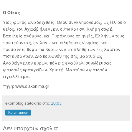
Ο Οίκος
Υιός φωτός αναδειχθείς, Θεού συγκληρονόμος, ως Ηλιού ο
θείος, τον Αχαάβ ήλεγξεν, ούτω και συ, Κλήμη σοφέ,
Βασιλείς ανόμους, και Τυράννους απηνείς, Ελλήνων τους
πρωτεύοντας, εν λόγω και αληθεία ενίκησας, και
προσάγεις θύμα τω Κυρίω νυν τα πλήθη των εις Χριστόν
πιστευσάντων. Διο κοινωνόν της σης μαρτυρίας
Αγαθάγγελον ευρών, πόλεις εναθλών συνώδευσας
φαιδρώς κραυγάζων· Χριστέ, Μαρτύρων φαιδρόν
αγαλλίαμα.
πηγή: www.diakonima.gr
exomologistetokirio
στις
10:03
Κοινή χρήση
Δεν υπάρχουν σχόλια: