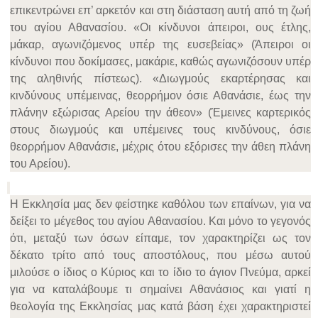
επικεντρώνει επ’ αρκετόν και στη διάσταση αυτή από τη ζωή
του αγίου Αθανασίου. «Οι κίνδυνοι άπειροι, ους έτλης,
μάκαρ, αγωνιζόμενος υπέρ της ευσεβείας» (Άπειροι οι
κίνδυνοι που δοκίμασες, μακάριε, καθώς αγωνιζόσουν υπέρ
της αληθινής πίστεως). «Διωγμούς εκαρτέρησας και
κινδύνους υπέμεινας, θεορρήμον όσιε Αθανάσιε, έως την
πλάνην εξώρισας Αρείου την άθεον» (Έμεινες καρτερικός
στους διωγμούς και υπέμεινες τους κινδύνους, όσιε
θεορρήμον Αθανάσιε, μέχρις ότου εξόρισες την άθεη πλάνη
του Αρείου).
Η Εκκλησία μας δεν φείστηκε καθόλου των επαίνων, για να
δείξει το μέγεθος του αγίου Αθανασίου. Και μόνο το γεγονός
ότι, μεταξύ των όσων είπαμε, τον χαρακτηρίζει ως τον
δέκατο τρίτο από τους αποστόλους, που μέσω αυτού
μιλούσε ο ίδιος ο Κύριος και το ίδιο το άγιον Πνεύμα, αρκεί
για να καταλάβουμε τι σημαίνει Αθανάσιος και γιατί η
θεολογία της Εκκλησίας μας κατά βάση έχει χαρακτηριστεί