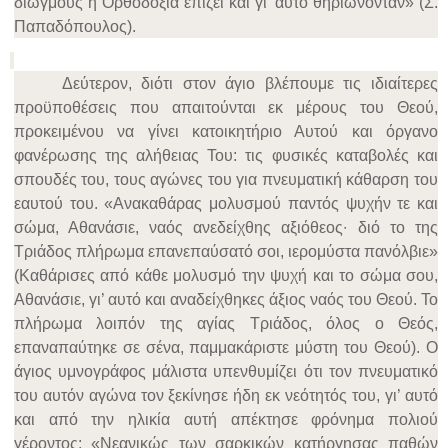
διωγμούς η Ορθοδοξία επιζεί και γι’ αυτό θηριώνονταν» (Σ.
Παπαδόπουλος).
Δεύτερον, διότι στον άγιο βλέπουμε τις ιδιαίτερες
προϋποθέσεις που απαιτούνται εκ μέρους του Θεού,
προκειμένου να γίνει κατοικητήριο Αυτού και όργανο
φανέρωσης της αλήθειας Του: τις φυσικές καταβολές και
σπουδές του, τους αγώνες του για πνευματική κάθαρση του
εαυτού του. «Ανακαθάρας μολυσμού παντός ψυχήν τε και
σώμα, Αθανάσιε, ναός ανεδείχθης αξιόθεος
∙
διό το της
Τριάδος πλήρωμα επανεπαύσατό σοι, ιερομύστα πανόλβιε»
(Καθάρισες από κάθε μολυσμό την ψυχή και το σώμα σου,
Αθανάσιε, γι’ αυτό και αναδείχθηκες άξιος ναός του Θεού. Το
πλήρωμα λοιπόν της αγίας Τριάδος, όλος ο Θεός,
επαναπαύτηκε σε σένα, παμμακάριστε μύστη του Θεού). Ο
άγιος υμνογράφος μάλιστα υπενθυμίζει ότι τον πνευματικό
του αυτόν αγώνα τον ξεκίνησε ήδη εκ νεότητός του, γι’ αυτό
και από την ηλικία αυτή απέκτησε φρόνημα πολιού
γέροντος: «Νεανικώς των σαρκικών κατήργησας παθών