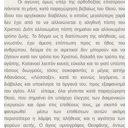
Οι αγώνες όμως υπέρ της ορθοδοξίας επισύρουν
πάντοτε τη μήνη, κατά παραχώρηση βεβαίως του Θεού, του
ίδιου του αρχέκακου διαβόλου, ο οποίος μεγαλύτερη χαρά
δεν έχει από το να αλλοιώνεται η αληθινή πίστη του
Χριστού. Διότι αλλοιωμένη πίστη σημαίνει και αλλοιωμένο
τρόπο ζωής. Το δόγμα ως η διατύπωση της αλήθειας, ως
γνωστόν, έχει άμεση επίπτωση προς το ήθος του
ανθρώπου, δείγμα ότι οι αιρετικοί δεν μπορούν και να
ζήσουν κατά τον τρόπο του Χριστού, δηλαδή τον τρόπο της
αγάπης. Κατανοεί λοιπόν κανείς εύκολα και το γιατί υπέστη
τόσους διωγμούς, τόσες συκοφαντίες ο μέγας αστήρ
Αθανάσιος. «Λύσσαξε», κατά το κοινώς λεγόμενο, ο
διάβολος και υποκίνησε τα όργανά του, προς εξαφανισμό
του αγίου. Αλλ’ είπαμε, όλα γίνονται κατά παραχώρηση
Θεού, που σημαίνει ότι υπάρχει έλεγχος των δαιμονικών
ενεργειών και όριο στις επιθέσεις τους, με σκοπό να
φανερωθεί μέσω των επιθέσεων αυτών ακόμη
περισσότερο η λάμψη της αλήθειας και η αγιότητα των
φορέων αυτής. Ο άγιος υμνογράφος Θεοφάνης, όντως