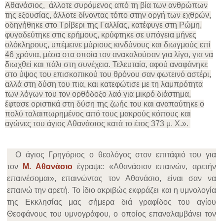
Αθανάσιος, άλλοτε συρόμενος από τη βία των ανθρώπων
της εξουσίας, άλλοτε δίνοντας τόπο στην οργή των εχθρών,
οδηγήθηκε στο Τρίβερι της Γαλλίας, κατέφυγε στη Ρώμη,
φυγαδεύτηκε στις ερήμους, κρύφτηκε σε υπόγεια μήνες
ολόκληρους, υπέμεινε μύριους κινδύνους και διωγμούς επί
46 χρόνια, μέσα στα οποία τον ανακαλούσαν για λίγο, για να
διωχθεί και πάλι στη συνέχεια. Τελευταία, αφού αναφάνηκε
στο ύψος του επισκοπικού του θρόνου σαν φωτεινό αστέρι,
αλλά στη δύση του πια, και κατεφώτισε με τη λαμπρότητα
των λόγων του τον ορθόδοξο λαό για μικρό διάστημα,
έφτασε οριστικά στη δύση της ζωής του και αναπαύτηκε ο
πολύ ταλαιπωρημένος από τους μακρούς κόπους και
αγώνες του άγιος Αθανάσιος κατά το έτος 373 μ. Χ.».
Ο άγιος Γρηγόριος ο θεολόγος στον επιτάφιό του για
τον
Μ. Αθανάσιο
έγραψε: «Αθανάσιον επαινών, αρετήν
επαινέσομαι», επαινώντας τον Αθανάσιο, είναι σαν να
επαινώ την αρετή. Το ίδιο ακριβώς εκφράζει και η υμνολογία
της Εκκλησίας μας σήμερα διά γραφίδος του αγίου
Θεοφάνους του υμνογράφου, ο οποίος επαναλαμβάνει τον