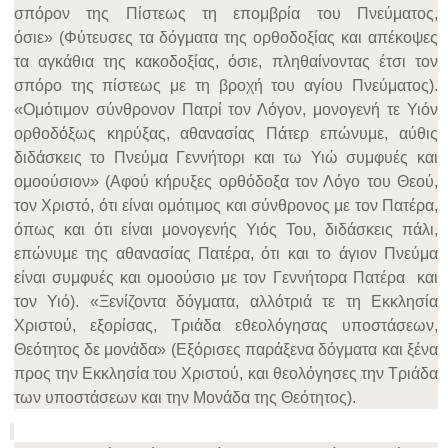
σπόρον της Πίστεως τη επομβρία του Πνεύματος,
όσιε» (Φύτευσες τα δόγματα της ορθοδοξίας και απέκοψες
τα αγκάθια της κακοδοξίας, όσιε, πληθαίνοντας έτσι τον
σπόρο της πίστεως με τη βροχή του αγίου Πνεύματος).
«Ομότιμον σύνθρονον Πατρί τον Λόγον, μονογενή τε Υιόν
ορθοδόξως κηρύξας, αθανασίας Πάτερ επώνυμε, αύθις
διδάσκεις το Πνεύμα Γεννήτορι και τω Υιώ συμφυές και
ομοούσιον» (Αφού κήρυξες ορθόδοξα τον Λόγο του Θεού,
τον Χριστό, ότι είναι ομότιμος και σύνθρονος με τον Πατέρα,
όπως και ότι είναι μονογενής Υιός Του, διδάσκεις πάλι,
επώνυμε της αθανασίας Πατέρα, ότι και το άγιον Πνεύμα
είναι συμφυές και ομοούσιο με τον Γεννήτορα Πατέρα και
τον Υιό). «Ξενίζοντα δόγματα, αλλότριά τε τη Εκκλησία
Χριστού, εξορίσας, Τριάδα εθεολόγησας υποστάσεων,
Θεότητος δε μονάδα» (Εξόρισες παράξενα δόγματα και ξένα
προς την Εκκλησία του Χριστού, και θεολόγησες την Τριάδα
των υποστάσεων και την Μονάδα της Θεότητος).