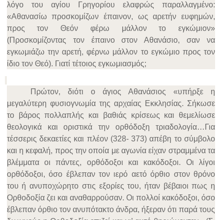
λόγο του αγίου Γρηγορίου ελαφρώς παραλλαγμένο:
«Αθανασίω προσκομίζων έπαινον, ως αρετήν ευφημών,
προς τον Θεόν φέρω μάλλον το εγκώμιον»
(Προσκομίζοντας τον έπαινο στον Αθανάσιο, σαν να
εγκωμιάζω την αρετή, φέρνω μάλλον το εγκώμιο προς τον
ίδιο τον Θεό). Γιατί τέτοιος εγκωμιασμός;
Πρώτον, διότι ο άγιος Αθανάσιος «υπήρξε η
μεγαλύτερη φυσιογνωμία της αρχαίας Εκκλησίας. Σήκωσε
το βάρος πολλαπλής και βαθιάς κρίσεως και θεμελίωσε
θεολογικά και οριστικά την ορθόδοξη τριαδολογία…Για
τέσσερις δεκαετίες και πλέον (328- 373) απέβη το σύμβολο
και η κεφαλή, προς την οποία με αγωνία είχαν στραμμένα τα
βλέμματα οι πάντες, ορθόδοξοι και κακόδοξοι. Οι λίγοι
ορθόδοξοι, όσο έβλεπαν τον ιερό αετό όρθιο στον θρόνο
του ή ανυποχώρητο στις εξορίες του, ήταν βέβαιοι πως η
Ορθοδοξία ζει και αναθαρρούσαν. Οι πολλοί κακόδοξοι, όσο
έβλεπαν όρθιο τον ανυπότακτο άνδρα, ήξεραν ότι παρά τους