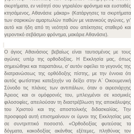
σκιρτήματα, εν νεότητί σου γηραλέον φρόνημα και ευσταθές
κτησάμενος, Αθανάσιε μάκαρ» (Κατάργησες τα σκιρτήματα
των σαρκικών αμαρτωλών παθών με νεανικούς αγώνες, γι’
αυτό και ήδη από τη νεότητά σου απέκτησες σταθερό και
γεροντικό σεβάσμιο φρόνημα, μακάριε Αθανάσιε).
Ο άγιος Αθανάσιος βεβαίως είναι ταυτισμένος με τους
αγώνες υπέρ της ορθοδοξίας. Η Εκκλησία μας, όπως
σημειώθηκε και παραπάνω, σ’ αυτόν οφείλει το γεγονός της
διατρανώσεως της ορθόδοξης πίστης, με την έννοια ότι
αυτός φωτίστηκε κατεξοχήν να δείξει στην Α΄ Οικουμενική
Σύνοδο τις πλάνες των αντιπάλων, όταν ο αιρεσιάρχης
Άρειος και οι ομόφρονές του, μπλεγμένοι σε κοσμικές
φιλοσοφίες, απειλούσαν τη διαστρέβλωση της αποκάλυψης
του Χριστού και της αποστολικής διδασκαλίας. Την
προσφορά αυτή επισημαίνουν οι ύμνοι της Εκκλησίας μας
σε συντριπτικό ποσοστό. «Ορθοδοξίας φυτεύσας τα
δόγματα, κακοδοξίας ακάνθας εξέτεμες, πληθύνας τον