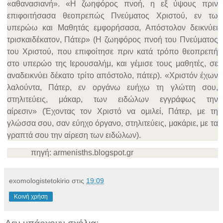
«αθανασιανή». «Η ζωηφόρος πνοή, η εξ ύψους πριν
επιφοιτήσασα θεοπρεπώς Πνεύματος Χριστού, εν τω
υπερώω και Μαθητάς εμφορήσασα, Απόστολον δεικνύει
τρισκαιδέκατον, Πάτερ» (Η ζωηφόρος πνοή του Πνεύματος
του Χριστού, που επιφοίτησε πριν κατά τρόπο θεοπρεπή
στο υπερώο της Ιερουσαλήμ, και γέμισε τους μαθητές, σε
αναδεικνύει δέκατο τρίτο απόστολο, πάτερ). «Χριστόν έχων
λαλούντα, Πάτερ, εν οργάνω ευήχω τη γλώττη σου,
στηλιτεύεις, μάκαρ, των ειδώλων εγγράφως την
αίρεσιν» (Έχοντας τον Χριστό να ομιλεί, Πάτερ, με τη
γλώσσα σου, σαν εύηχο όργανο, στηλιτεύεις, μακάριε, με τα
γραπτά σου την αίρεση των ειδώλων).
πηγή:
armenisths.blogspot.gr
exomologistetokirio
στις
19:09
Κοινή χρήση