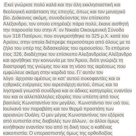
Εκεί γνώρισε πολύ καλά και την όλη εκκλησιαστική και
θεολογική κατάσταση της εποχής, όπως και τον μοναχικό
βίο. Διάκονος ακόμη, συνοδεύοντας τον επίσκοπο
Αλέξανδρο, τον οποίο επηρέαζε πάρα πολύ, έκανε αισθητή
την παρουσία του στην Α΄ εν Νικαία Οικουμενική Σύνοδο
των 318 Πατέρων, που συγκροτήθηκε το 325 μ.Χ. κατά του
Αρείου, στην οποία διέπρεψε περισσότερο από όλους με το
ζήλο του υπέρ της διδασκαλίας του ομοουσίου. Το επόμενο
έτος 326, διαδέχτηκε τον επίσκοπο Αλεξανδρείας Αλέξανδρο
και αρνήθηκε την κοινωνία με τον Άρειο, διότι γνώριζε τη
διαστροφή της γνώμης του και τη νόσο της αιρέσεως που
εμφώλευε ακόμη στην καρδιά του. Γι’ αυτόν τον
λόγο άρχισαν αμέσως οι κατ’ αυτού συκοφαντίες και οι
εχθρικές ενέργειες του αιρεσιάρχη αυτού, όπως και τα
ληστρικά γνωστά συνέδρια και οι άδικες κατηγορίες εναντίον
του και οι αλλεπάλληλες εξορίες που υπέστη από τους
βασιλείς Κωνσταντίνο τον μεγάλο, Κωνστάντιο τον υιό του,
Ιουλιανό τον παραβάτη και τον θερμό προστάτη των
αρειανών Ουάλη. Ο μεν μέγας Κωνσταντίνος τον εξόρισε
από ευπιστία στις διαβολές των άλλων, οι άλλοι όμως
κινήθηκαν εναντίον του από τη δική τους ο καθένας
κακοπιστία. Ο υπερασπιστής όμως της ορθοδοξίας