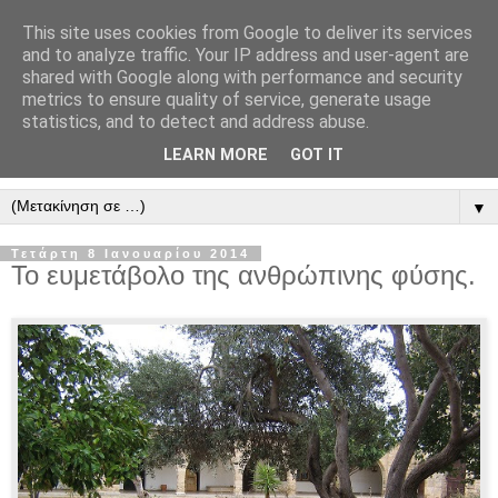
This site uses cookies from Google to deliver its services
" Εξομολογεῖσθε τῶ Κυρίῳ
and to analyze traffic. Your IP address and user-agent are
shared with Google along with performance and security
"
metrics to ensure quality of service, generate usage
statistics, and to detect and address abuse.
ὃτι ἀγαθός, ὃτι εἰς τόν αἰῶνα τό ἔλεος αὐτοῦ. Αλληλούϊα.
LEARN MORE
GOT IT
▼
Τετάρτη 8 Ιανουαρίου 2014
Το ευμετάβολο της ανθρώπινης φύσης.