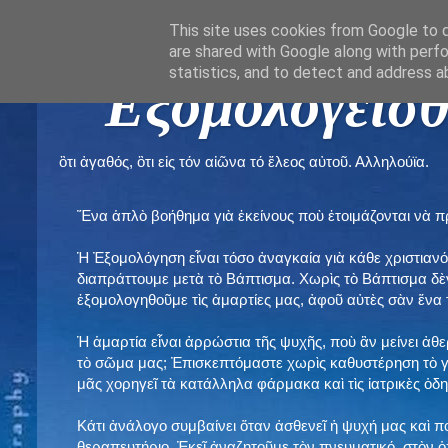
This site uses cookies from Google to de
are shared with Google along with perfo
statistics, and to detect and address a
" Εξομολογεῖσθ
ὃτι ἀγαθός, ὃτι εἰς τόν αἰῶνα τό ἔλεος αὐτοῦ. Αλληλούϊα.
Ἕνα ἁπλὸ βοήθημα γιὰ ἐκείνους ποὺ ἑτοιμάζονται νὰ 
Ἡ Ἐξομολόγηση εἶναι τόσο ἀναγκαία γιὰ κάθε χριστιανό
διαπράττουμε μετὰ τὸ Βάπτισμα. Χωρὶς τὸ Βάπτισμα δ
ἐξομολογηθοῦμε τὶς ἁμαρτίες μας, ἀφοῦ αὐτὲς σὰν ἕνα 
Ἡ ἁμαρτία εἶναι ἀρρώστια τῆς ψυχῆς, ποὺ ἂν μείνει ἀθ
τὸ σῶμα μας; Ἐπισκεπτόμαστε χωρὶς καθυστέρηση τὸ γι
μᾶς χορηγεῖ τὰ κατάλληλα φάρμακα καὶ τὶς ἰατρικὲς ὁ
Κάτι ἀνάλογο συμβαίνει ὅταν ἀσθενεῖ ἡ ψυχή μας καὶ 
θεραπευτήριο. Ἐκεῖ ἀναζητοῦμε τὸν πνευματικό, στὸν ὁ