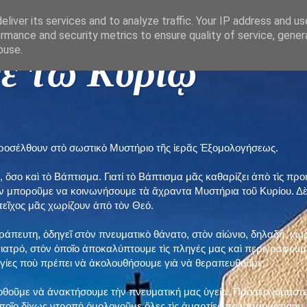
liver its services and to analyze traffic. Your IP address and u
rmance and security metrics to ensure quality of service, gene
buse.
ε τῶ Κυρίῳ "
προσέλθουν στὸ σωστικὸ Μυστήριο τῆς ἱερᾶς Ἐξομολογήσεως.
, ὅσο καὶ τὸ Βάπτισμα. Γιατί τὸ Βάπτισμα μᾶς καθαρίζει ἀπὸ τὶς 
ὲν μποροῦμε να κοινωνήσουμε τὰ ἄχραντα Μυστήρια τοῦ Κυρίου. Δ
τεῖχος μᾶς χωρίζουν ἀπὸ τὸν Θεό.
εράπευτη, ὁδηγεῖ στὸν πνευματικὸ θάνατο, στὸν αἰώνιο, δηλαδή, χω
ατρό, στὸν ὁποῖο ἀποκαλύπτουμε τὶς πληγές μας καὶ περιγράφουμε
δηγίες ποὺ πρέπει νὰ ἀκολουθήσουμε γιὰ νὰ θεραπευθοῦμε.
ποθοῦμε νὰ ἀνακτήσουμε τὴν πνευματική μας ὑγεία. Προσερχόμαστε
ποῖο δίχως ντροπὴ ὁμολογοῦμε ὅλες τὶς ἁμαρτίες ποὺ τραυμάτισαν τ