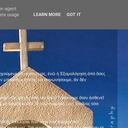
ser-agent
rate usage
LEARN MORE
GOT IT
προηγούμενες ἁμαρτίες μας, ἐνῶ ἡ Ἐξομολόγηση ἀπὸ ὅσες
ὲν μποροῦμε ἐπίσης νὰ κοινωνήσουμε, ἂν δὲν
ρισμὸ τῆς ψυχῆς ἀπὸ τὸν Θεό. Τί κάνουμε ὅταν ἀσθενεῖ
 μὲ ἀκρίβεια ὅλα τὰ συμπτώματά μας. Ἐκεῖνος τότε
 στὴν Ἐκκλησία ποὺ εἶναι ἕνα πνευματικὸ
ὴν ψυχή μας. Στὴ συνέχεια ἐκεῖνος θὰ μᾶς διαβάσει τὴ