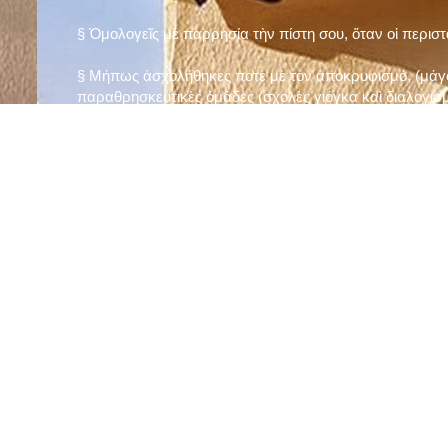
§ Ὁμολογεῖς μὲ παρρησία τὴν πίστη σου, ὅταν οἱ περισ
§ Μήπως ἀσχολήθηκες ποτὲ μὲ τὸν ἀποκρυφισμό, (μάγου
παραθρησκευτικὲς ὁμάδες (σχολὲς γιόγκα καὶ διαλογισμ
§ Μήπως πιστεύεις στὴν τύχη καὶ στὰ ὄνειρα ἢ ἀσχολεῖσα
ἀριθμός», «τὸ πέταλο φέρνει γούρι» κ.λπ.);
§ Προσεύχεσαι τακτικὰ καὶ προσεκτικὰ στὸ σπίτι σου (π
πρωτίστως τὸν Θεὸ γιὰ τὶς ποικίλες, φανερὲς καὶ ἀφανεῖ
§ Μελετᾶς καθημερινὰ τὴν Ἁγία Γραφὴ καὶ ἄλλα ψυχωφ
§ Νηστεύεις, ἂν δὲν ὑπάρχουν σοβαροὶ λόγοι ὑγείας, τὴ
§ Προσέρχεσαι τακτικὰ στὸ Μυστήριο τῆς Θείας Κοινωνί
§ Μήπως βλαστημᾶς τὸ ὄνομα τοῦ Χρίστου, τῆς Παναγί
§ Μήπως ὁρκίζεσαι χωρὶς λόγο ἢ ἀθέτησες τυχὸν ὅρκο