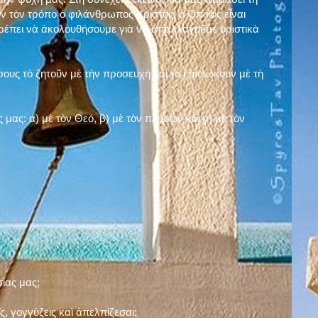
ν τὸν τρόπο ὁ φιλάνθρωπος Χριστός, ὁ Ὁποῖος εἶναι
πρέπει νὰ ἀκολουθήσουμε γιὰ νὰ ἀπαλλαγοῦμε ὁριστικὰ
ους τὸ ζητοῦν μὲ τὴν προσευχὴ καὶ τὸ ἐπιδιώκουν μὲ τὴ
ς μας: α)
μὲ τὸν Θεό
, β)
μὲ τὸν πλησίον
καὶ γ)
μὲ τὸν
σίας μας;
, γογγύζεις καὶ ἀπελπίζεσαι;