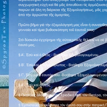
συγχωρητικὴ εὐχὴ καὶ θά μᾶς ἀπευθύνει τὶς ἁρμόζουσες
παρὼν σὲ ὅλη τη διάρκεια τῆς Ἐξομολογήσεως, μᾶς χορ
ἀπὸ τὴν ἀρρώστια τῆς ἁμαρτίας.
Πρῶτο βῆμα γιὰ τὴν ἐξομολόγησή μας εἶναι ἡ συναίσθησ
γενναία καὶ τίμια βυθοσκόπηση τοῦ ἑαυτοῦ τους.
Στὸ δύσκολο ἐγχείρημα τῆς αὐτοκριτικῆς θέλουν νὰ σὲ
ἑαυτό μας
.
§
Α'. Ἐσὺ καὶ ὁ Θεὸς - Βοήθημα Ἐξομολογουμένου
§
Β'. Ἐσὺ καὶ ὁ συνάνθρωπος - Βοήθημα Ἐξομολογουμ
§
Γ'. Ἐσὺ καὶ ὁ ἑαυτός σου -Βοήθημα Ἐξομολογουμένου
§ Α'. Ἐσὺ καὶ ὁ Θεὸς
§ Πιστεύεις ὁλόψυχα στὸν Τριαδικὸ θεό, τὸν Πατέρα, τὸ
§ Ἐμπιστεύεσαι ἀκλόνητα τὸν ἑαυτό σου στὴν πατρικὴ Π