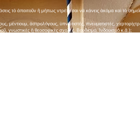
τάσεις τὸ ἀπαιτοῦν ἢ μήπως ντρέπεσαι νὰ κάνεις ἀκόμα καὶ τὸ σημε
ς, μέντιουμ, ἀστρολόγους, ὑπνωτιστές, πνευματιστές, χαρτορίχτρε
οῦ, γνωστικὲς ἢ θεοσοφικὲς σχολές, Βουδισμό, Ἰνδουισμὸ κ.ἅ.);
ι μὲ τὸ ξεμάτιασμα καὶ δίνεις σημασία στὶς διάφορες προλήψεις καὶ 
ρωί, βράδυ, πρὶν καὶ μετὰ τὰ γεύματα) ἢ στὴν Ἐκκλησία (κάθε Κυρι
ς εὐεργεσίες Του;
ελῆ βιβλία;
ν Τετάρτη καὶ τὴν Παρασκευὴ καὶ τὶς ἄλλες περιόδους τῶν Νηστειῶν
ας, ὑστέρα ἀπὸ τὴν κατάλληλη προετοιμασία καὶ τὴν ἔγκριση τοῦ π
ας ἢ τῶν Ἁγίων μας;
 ἢ ὑπόσχεσή σου στὸν Θεό;