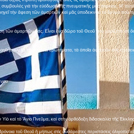
 συμβουλὲς γιὰ τὴν εὐόδωση τῆς πνευματικῆς μας πορείας. Μ' αὐτὸ
ηγεῖ τὴν ἄφεση τῶν ἁμαρτιῶν καὶ μᾶς ὑποδεικνύει τὸ δρόμο ποὺ 
η τῶν ἁμαρτιῶν μας. Εἶναι ἕνα δῶρο τοῦ Θεοῦ ποὺ χαρίζεται σὲ ὅσ
 βοηθήσουν τὰ παρακάτω ἐρωτήματα, τὰ ὁποῖα ἀφοροῦν στὶς σχέσει
ένου
ν Υἱὸ καὶ τὸ Ἅγιο Πνεῦμα, καὶ στὴν ὀρθόδοξη διδασκαλία τῆς Ἐκκλη
ρόνοια τοῦ Θεοῦ ἢ μήπως στὶς δυσάρεστες περιστάσεις ὀλιγοπιστεῖς