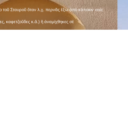
ῖο τοῦ Σταυροῦ ὅταν λ.χ. περνᾶς ἔξω ἀπὸ κάποιον ναό;
ς, καφετζοῦδες κ.ἅ.) ἢ ἀναμίχθηκες σὲ
δεισιδαιμονίες (π.χ. «τὸ 13 εἶναι γρουσούζικος
ακὴ καὶ τὶς μεγάλες γιορτές), εὐγνωμονώντας
;
νευματικοῦ σου;