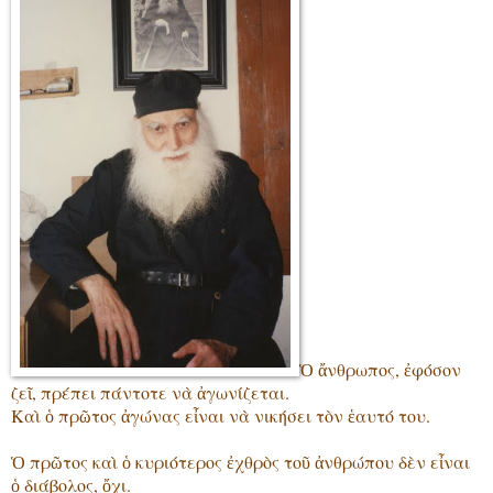
Ὁ ἄνθρωπος, ἐφόσον
ζεῖ, πρέπει πάντοτε νὰ ἀγωνίζεται.
Καὶ ὁ πρῶτος ἀγώνας εἶναι νὰ νικήσει τὸν ἑαυτό του.
Ὁ πρῶτος καὶ ὁ κυριότερος ἐχθρὸς τοῦ ἀνθρώπου δὲν εἶναι
ὁ διάβολος, ὄχι.