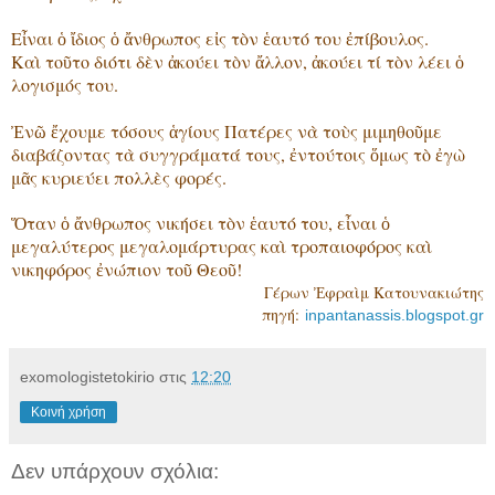
Εἶναι ὁ ἴδιος ὁ ἄνθρωπος εἰς τὸν ἑαυτό του ἐπίβουλος.
Καὶ τοῦτο διότι δὲν ἀκούει τὸν ἄλλον, ἀκούει τί τὸν λέει ὁ
λογισμός του.
Ἐνῶ ἔχουμε τόσους ἁγίους Πατέρες νὰ τοὺς μιμηθοῦμε
διαβάζοντας τὰ συγγράματά τους, ἐντούτοις ὅμως τὸ ἐγὼ
μᾶς κυριεύει πολλὲς φορές.
Ὅταν ὁ ἄνθρωπος νικήσει τὸν ἑαυτό του, εἶναι ὁ
μεγαλύτερος μεγαλομάρτυρας καὶ τροπαιοφόρος καὶ
νικηφόρος ἐνώπιον τοῦ Θεοῦ!
Γέρων Ἐφραὶμ Κατουνακιώτης
πηγή:
inpantanassis.blogspot.gr
exomologistetokirio
στις
12:20
Κοινή χρήση
Δεν υπάρχουν σχόλια: