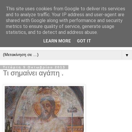
This site uses cookies from Google to deliver its services
" Εξομολογεῖσθε τῶ Κυρίῳ
and to analyze traffic. Your IP address and user-agent are
shared with Google along with performance and security
"
metrics to ensure quality of service, generate usage
statistics, and to detect and address abuse.
ὃτι ἀγαθός, ὃτι εἰς τόν αἰῶνα τό ἔλεος αὐτοῦ. Αλληλούϊα.
LEARN MORE
GOT IT
▼
Τετάρτη 9 Οκτωβρίου 2013
Τι σημαίνει αγάπη .