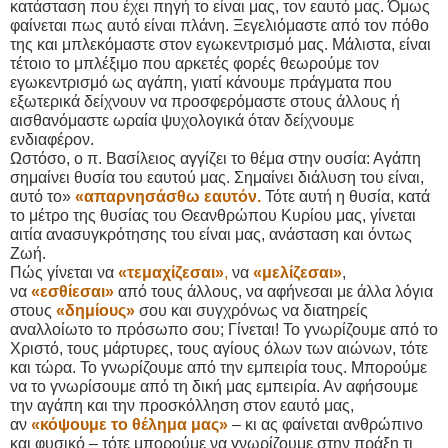
κατάσταση που έχει πηγή το είναι μας, τον εαυτό μας. Όμως
φαίνεται πως αυτό είναι πλάνη. Ξεγελιόμαστε από τον πόθο
της και μπλεκόμαστε στον εγωκεντρισμό μας. Μάλιστα, είναι
τέτοιο το μπλέξιμο που αρκετές φορές θεωρούμε τον
εγωκεντρισμό ως αγάπη, γιατί κάνουμε πράγματα που
εξωτερικά δείχνουν να προσφερόμαστε στους άλλους ή
αισθανόμαστε ωραία ψυχολογικά όταν δείχνουμε
ενδιαφέρον.
Ωστόσο, ο π. Βασίλειος αγγίζει το θέμα στην ουσία: Αγάπη
σημαίνει θυσία του εαυτού μας. Σημαίνει διάλυση του είναι,
αυτό το»
«απαρνησάσθω εαυτόν
.
Τότε αυτή η θυσία, κατά
το μέτρο της θυσίας του Θεανθρώπου Κυρίου μας, γίνεται
αιτία ανασυγκρότησης του είναι μας, ανάσταση και όντως
Ζωή.
Πώς γίνεται να
«τεμαχίζεσαι»
,
να
«μελίζεσαι»
,
να
«εσθίεσαι»
από τους άλλους, να αφήνεσαι με άλλα λόγια
στους
«δημίους»
σου και συγχρόνως να διατηρείς
αναλλοίωτο το πρόσωπο σου; Γίνεται! Το γνωρίζουμε από το
Χριστό, τους μάρτυρες, τους αγίους όλων των αιώνων, τότε
και τώρα. Το γνωρίζουμε από την εμπειρία τους. Μπορούμε
να το γνωρίσουμε από τη δική μας εμπειρία. Αν αφήσουμε
την αγάπη και την προσκόλληση στον εαυτό μας,
αν
«κόψουμε το θέλημα μας»
– κι ας φαίνεται ανθρώπινο
και φυσικό – τότε μπορούμε να γνωρίζουμε στην πράξη τι