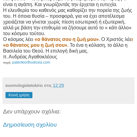
είναι η αγάπη. Και γνωρίζοντάς την έρχεται η ευτυχία.
Η ελευθερία του καθενός μας καθορίζει την πορεία της ζωής
του. Η όποια θυσία – προσφορά, για να έχει αποτέλεσμα
χρειάζεται να γίνεται χωρίς πίεση εσωτερική ή εξωτερική,
αλλά με βάση την επιθυμία να ζήσουμε αυτό το « κάτι άλλο»
του κόσμου τούτου.
Ο κόσμος λέει
«ο θάνατος σου η ζωή μου»
. Ο Χριστός λέε
ι
«ο θάνατος μου η ζωή σου».
Το ένα η κόλαση, το άλλο η
Βασιλεία του Θεού. Η επιλογή δική μας.
π. Ανδρέας Αγαθοκλέους
paterikiorthodoxia.com
πηγή:
exomologistetokirio
στις
12:29
Κοινή χρήση
Δεν υπάρχουν σχόλια:
Δημοσίευση σχολίου