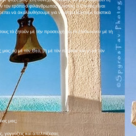
ν τὸν τρόπο ὁ φιλάνθρωπος Χριστός, ὁ Ὁποῖος εἶναι
πρέπει νὰ ἀκολουθήσουμε γιὰ νὰ ἀπαλλαγοῦμε ὁριστικὰ
ους τὸ ζητοῦν μὲ τὴν προσευχὴ καὶ τὸ ἐπιδιώκουν μὲ τὴ
ς μας: α)
μὲ τὸν Θεό
, β)
μὲ τὸν πλησίον
καὶ γ)
μὲ τὸν
σίας μας;
, γογγύζεις καὶ ἀπελπίζεσαι;