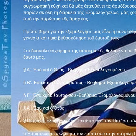
συγχωρητικὴ εὐχὴ καὶ θά μᾶς ἀπευθύνει τὶς ἁρμόζουσες
παρὼν σὲ ὅλη τη διάρκεια τῆς Ἐξομολογήσεως, μᾶς χορ
ἀπὸ τὴν ἀρρώστια τῆς ἁμαρτίας.
Πρῶτο βῆμα γιὰ τὴν ἐξομολόγησή μας εἶναι ἡ συναίσθησ
γενναία καὶ τίμια βυθοσκόπηση τοῦ ἑαυτοῦ τους.
Στὸ δύσκολο ἐγχείρημα τῆς αὐτοκριτικῆς θέλουν νὰ σὲ
ἑαυτό μας
.
§
Α'. Ἐσὺ καὶ ὁ Θεὸς - Βοήθημα Ἐξομολογουμένου
§
Β'. Ἐσὺ καὶ ὁ συνάνθρωπος - Βοήθημα Ἐξομολογουμ
§
Γ'. Ἐσὺ καὶ ὁ ἑαυτός σου -Βοήθημα Ἐξομολογουμένου
§ Α'. Ἐσὺ καὶ ὁ Θεὸς
§ Πιστεύεις ὁλόψυχα στὸν Τριαδικὸ θεό, τὸν Πατέρα, τὸ
§ Ἐμπιστεύεσαι ἀκλόνητα τὸν ἑαυτό σου στὴν πατρικὴ Π