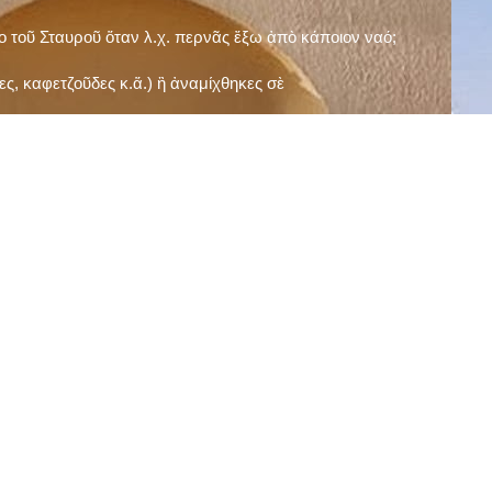
ῖο τοῦ Σταυροῦ ὅταν λ.χ. περνᾶς ἔξω ἀπὸ κάποιον ναό;
ς, καφετζοῦδες κ.ἅ.) ἢ ἀναμίχθηκες σὲ
δεισιδαιμονίες (π.χ. «τὸ 13 εἶναι γρουσούζικος
ακὴ καὶ τὶς μεγάλες γιορτές), εὐγνωμονώντας
;
νευματικοῦ σου;