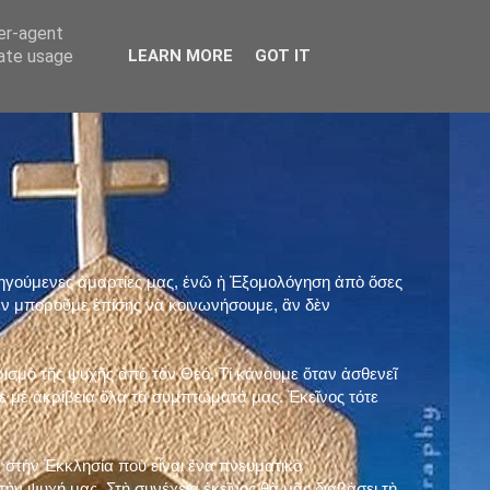
ser-agent
rate usage
LEARN MORE
GOT IT
προηγούμενες ἁμαρτίες μας, ἐνῶ ἡ Ἐξομολόγηση ἀπὸ ὅσες
ὲν μποροῦμε ἐπίσης νὰ κοινωνήσουμε, ἂν δὲν
ρισμὸ τῆς ψυχῆς ἀπὸ τὸν Θεό. Τί κάνουμε ὅταν ἀσθενεῖ
 μὲ ἀκρίβεια ὅλα τὰ συμπτώματά μας. Ἐκεῖνος τότε
 στὴν Ἐκκλησία ποὺ εἶναι ἕνα πνευματικὸ
ὴν ψυχή μας. Στὴ συνέχεια ἐκεῖνος θὰ μᾶς διαβάσει τὴ