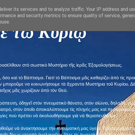
liver its services and to analyze traffic. Your IP address and u
rmance and security metrics to ensure quality of service, gene
buse.
ε τῶ Κυρίῳ "
προσέλθουν στὸ σωστικὸ Μυστήριο τῆς ἱερᾶς Ἐξομολογήσεως.
, ὅσο καὶ τὸ Βάπτισμα. Γιατί τὸ Βάπτισμα μᾶς καθαρίζει ἀπὸ τὶς 
ὲν μποροῦμε να κοινωνήσουμε τὰ ἄχραντα Μυστήρια τοῦ Κυρίου. Δ
τεῖχος μᾶς χωρίζουν ἀπὸ τὸν Θεό.
εράπευτη, ὁδηγεῖ στὸν πνευματικὸ θάνατο, στὸν αἰώνιο, δηλαδή, χω
ατρό, στὸν ὁποῖο ἀποκαλύπτουμε τὶς πληγές μας καὶ περιγράφουμε
δηγίες ποὺ πρέπει νὰ ἀκολουθήσουμε γιὰ νὰ θεραπευθοῦμε.
ποθοῦμε νὰ ἀνακτήσουμε τὴν πνευματική μας ὑγεία. Προσερχόμαστε
ποῖο δίχως ντροπὴ ὁμολογοῦμε ὅλες τὶς ἁμαρτίες ποὺ τραυμάτισαν τ