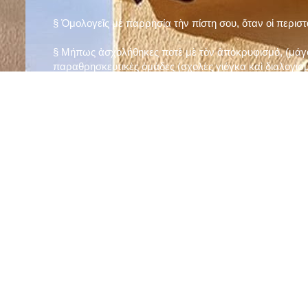
§ Ὁμολογεῖς μὲ παρρησία τὴν πίστη σου, ὅταν οἱ περισ
§ Μήπως ἀσχολήθηκες ποτὲ μὲ τὸν ἀποκρυφισμό, (μάγου
παραθρησκευτικὲς ὁμάδες (σχολὲς γιόγκα καὶ διαλογισμ
§ Μήπως πιστεύεις στὴν τύχη καὶ στὰ ὄνειρα ἢ ἀσχολεῖσα
ἀριθμός», «τὸ πέταλο φέρνει γούρι» κ.λπ.);
§ Προσεύχεσαι τακτικὰ καὶ προσεκτικὰ στὸ σπίτι σου (π
πρωτίστως τὸν Θεὸ γιὰ τὶς ποικίλες, φανερὲς καὶ ἀφανεῖ
§ Μελετᾶς καθημερινὰ τὴν Ἁγία Γραφὴ καὶ ἄλλα ψυχωφ
§ Νηστεύεις, ἂν δὲν ὑπάρχουν σοβαροὶ λόγοι ὑγείας, τὴ
§ Προσέρχεσαι τακτικὰ στὸ Μυστήριο τῆς Θείας Κοινωνί
§ Μήπως βλαστημᾶς τὸ ὄνομα τοῦ Χρίστου, τῆς Παναγί
§ Μήπως ὁρκίζεσαι χωρὶς λόγο ἢ ἀθέτησες τυχὸν ὅρκο