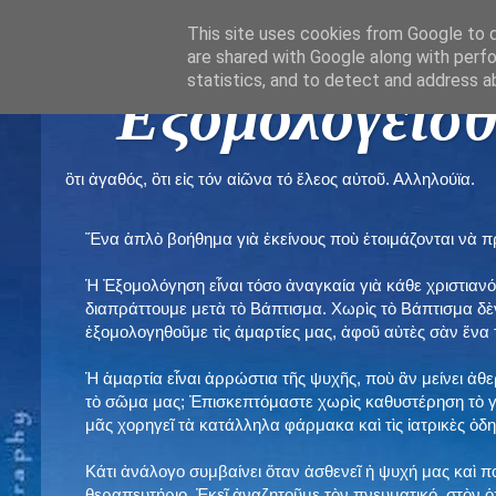
This site uses cookies from Google to de
are shared with Google along with perfo
statistics, and to detect and address a
" Εξομολογεῖσθ
ὃτι ἀγαθός, ὃτι εἰς τόν αἰῶνα τό ἔλεος αὐτοῦ. Αλληλούϊα.
Ἕνα ἁπλὸ βοήθημα γιὰ ἐκείνους ποὺ ἑτοιμάζονται νὰ 
Ἡ Ἐξομολόγηση εἶναι τόσο ἀναγκαία γιὰ κάθε χριστιανό
διαπράττουμε μετὰ τὸ Βάπτισμα. Χωρὶς τὸ Βάπτισμα δ
ἐξομολογηθοῦμε τὶς ἁμαρτίες μας, ἀφοῦ αὐτὲς σὰν ἕνα 
Ἡ ἁμαρτία εἶναι ἀρρώστια τῆς ψυχῆς, ποὺ ἂν μείνει ἀθ
τὸ σῶμα μας; Ἐπισκεπτόμαστε χωρὶς καθυστέρηση τὸ γι
μᾶς χορηγεῖ τὰ κατάλληλα φάρμακα καὶ τὶς ἰατρικὲς ὁ
Κάτι ἀνάλογο συμβαίνει ὅταν ἀσθενεῖ ἡ ψυχή μας καὶ 
θεραπευτήριο. Ἐκεῖ ἀναζητοῦμε τὸν πνευματικό, στὸν ὁ