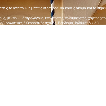
τάσεις τὸ ἀπαιτοῦν ἢ μήπως ντρέπεσαι νὰ κάνεις ἀκόμα καὶ τὸ σημε
ς, μέντιουμ, ἀστρολόγους, ὑπνωτιστές, πνευματιστές, χαρτορίχτρε
οῦ, γνωστικὲς ἢ θεοσοφικὲς σχολές, Βουδισμό, Ἰνδουισμὸ κ.ἅ.);
ι μὲ τὸ ξεμάτιασμα καὶ δίνεις σημασία στὶς διάφορες προλήψεις καὶ 
ρωί, βράδυ, πρὶν καὶ μετὰ τὰ γεύματα) ἢ στὴν Ἐκκλησία (κάθε Κυρι
ς εὐεργεσίες Του;
ελῆ βιβλία;
ν Τετάρτη καὶ τὴν Παρασκευὴ καὶ τὶς ἄλλες περιόδους τῶν Νηστειῶν
ας, ὑστέρα ἀπὸ τὴν κατάλληλη προετοιμασία καὶ τὴν ἔγκριση τοῦ π
ας ἢ τῶν Ἁγίων μας;
 ἢ ὑπόσχεσή σου στὸν Θεό;