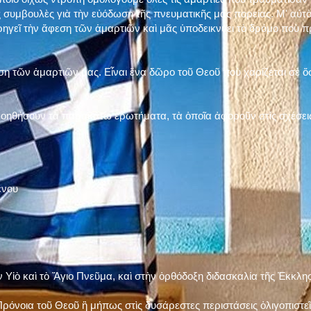
 συμβουλὲς γιὰ τὴν εὐόδωση τῆς πνευματικῆς μας πορείας. Μ' αὐτὸ
ηγεῖ τὴν ἄφεση τῶν ἁμαρτιῶν καὶ μᾶς ὑποδεικνύει τὸ δρόμο ποὺ 
η τῶν ἁμαρτιῶν μας. Εἶναι ἕνα δῶρο τοῦ Θεοῦ ποὺ χαρίζεται σὲ ὅσ
 βοηθήσουν τὰ παρακάτω ἐρωτήματα, τὰ ὁποῖα ἀφοροῦν στὶς σχέσει
ένου
ν Υἱὸ καὶ τὸ Ἅγιο Πνεῦμα, καὶ στὴν ὀρθόδοξη διδασκαλία τῆς Ἐκκλη
ρόνοια τοῦ Θεοῦ ἢ μήπως στὶς δυσάρεστες περιστάσεις ὀλιγοπιστεῖς