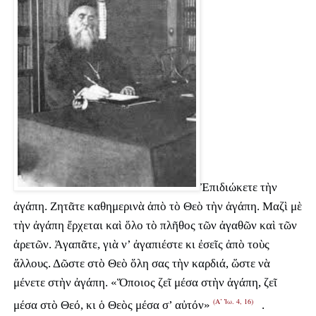
Ἐπιδιώκετε τὴν
ἀγάπη. Ζητᾶτε καθημερινὰ ἀπὸ τὸ Θεὸ τὴν ἀγάπη. Μαζὶ μὲ
τὴν ἀγάπη ἔρχεται καὶ ὅλο τὸ πλῆθος τῶν ἀγαθῶν καὶ τῶν
ἀρετῶν. Ἀγαπᾶτε, γιὰ ν’ ἀγαπιέστε κι ἐσεῖς ἀπὸ τοὺς
ἄλλους. Δῶστε στὸ Θεὸ ὅλη σας τὴν καρδιά, ὥστε νὰ
μένετε στὴν ἀγάπη. «Ὅποιος ζεῖ μέσα στὴν ἀγάπη, ζεῖ
(Α’ Ἰω. 4, 16)
μέσα στὸ Θεό, κι ὁ Θεὸς μέσα σ’ αὐτόν»
.