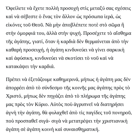
Ὀφείλετε νὰ ἔχετε πολλὴ προσοχὴ στὶς μεταξύ σας σχέσεις
καὶ νὰ σέβεστε ὁ ἕνας τὸν ἄλλον ὡς πρόσωπα ἱερά, ὡς
εἰκόνες τοῦ Θεοῦ. Νὰ μὴν ἀποβλέπετε ποτὲ στὸ σῶμα ἢ
στὴν ὀμορφιά του, ἀλλὰ στὴν ψυχή. Προσέχετε τὸ αἴσθημα
τῆς ἀγάπης, γιατί, ὅταν ἡ καρδιὰ δὲν θερμαίνεται ἀπὸ τὴν
καθαρὴ προσευχή, ἡ ἀγάπη κινδυνεύει νὰ γίνει σαρκικὴ
καὶ ἀφύσικη, κινδυνεύει νὰ σκοτίσει τὸ νοῦ καὶ νὰ
κατακάψει τὴν καρδιά.
Πρέπει νὰ ἐξετάζουμε καθημερινά, μήπως ἡ ἀγάπη μας δὲν
ἀπορρέει ἀπὸ τὸ σύνδεσμο τῆς κοινῆς μας ἀγάπης πρὸς τὸ
Χριστό, μήπως δὲν πηγάζει ἀπὸ τὸ πλήρωμα τῆς ἀγάπης
μας πρὸς τὸν Κύριο. Αὐτὸς ποὺ ἀγρυπνεῖ νὰ διατηρήσει
ἁγνὴ τὴν ἀγάπη, θὰ φυλαχθεῖ ἀπὸ τὶς παγίδες τοῦ πονηροῦ,
ποὺ προσπαθεῖ σιγά- σιγὰ νὰ μετατρέψει τὴν χριστιανικὴ
ἀγάπη σὲ ἀγάπη κοινὴ καὶ συναισθηματική.