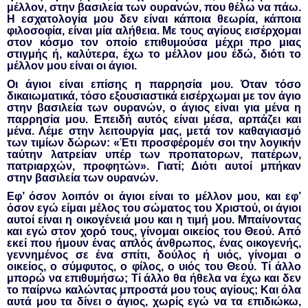
μέλλον, στην βασιλεία των ουρανών, που θέλω να πάω.
Η εσχατολογία μου δεν είναι κάποια θεωρία, κάποια
φιλοσοφία, είναι μία αλήθεια. Με τους αγίους εισέρχομαι
στον κόσμο τον οποίο επιθυμούσα μέχρι προ μιας
στιγμής ή, καλύτερα, έχω το μέλλον μου έδώ, διότι το
μέλλον μου είναι οι άγιοι.
Οι άγιοι είναι επίσης η παρρησία μου. Όταν τόσο
δικαιωματικά, τόσο εξουσιαστικά εισέρχωμαι με τον άγιο
στην βασιλεία των ουρανών, ο άγιος είναι για μένα η
παρρησία μου. Επειδή αυτός είναι μέσα, αρπάζει και
μένα. Λέμε στην λειτουργία μας, μετά τον καθαγιασμό
των τιμίων δώρων: «Έτι προσφέρομέν σοι την λογικήν
ταύτην λατρείαν υπέρ των προπατορων, πατέρων,
πατριαρχών, προφητών». Γιατί; Διότι αυτοί μπήκαν
στην βασιλεία των ουρανών.
Εφ’ όσον λοιπόν οι άγιοι είναι το μέλλον μου, και εφ’
όσον εγώ είμαι μέλος του σώματος του Χριστού, οι άγιοι
αυτοί είναι η οικογένειά μου και η τιμή μου. Μπαίνοντας
και εγώ στον χορό τους, γίνομαι οικείος του Θεού. Από
εκεί που ήμουν ένας απλός άνθρωπος, ένας οικογενής,
γεννημένος σε ένα σπίτι, δούλος ή υιός, γίνομαι ο
οικείος, ο σύμφυτος, ο φίλος, ο υιός του Θεού. Τί άλλο
μπορώ να επιθυμήσω; Τί άλλο θα ήθελα να έχω και δεν
το παίρνω καλώντας μπροστά μου τους αγίους; Και όλα
αυτά μου τα δίνει ο άγιος, χωρίς εγώ να τα επιδιώκω,