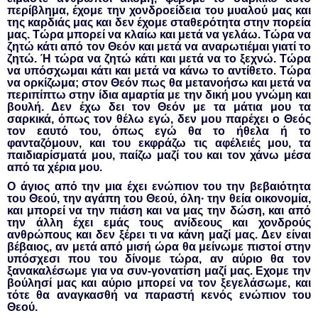
περίβλημα, έχομε την χονδροείδεια του μυαλού μας και
της καρδιάς μας και δεν έχομε σταθερότητα στην πορεία
μας. Τώρα μπορεί να κλαίω και μετά να γελάω. Τώρα να
ζητώ κάτι από τον Θεόν και μετά να αναρωτιέμαι γιατί το
ζητώ. Ή τώρα να ζητώ κάτι και μετά να το ξεχνώ. Τώρα
να υπόσχωμαι κάτι και μετά να κάνω το αντίθετο. Τώρα
να ορκίζωμα; στον Θεόν πως θα μετανοήσω και μετά να
περιπίπτω στην ίδια αμαρτία με την δική μου γνώμη και
βουλή. Δεν έχω δει τον Θεόν με τα μάτια μου τα
σαρκικά, όπως τον θέλω εγώ, δεν μου παρέχει ο Θεός
τον εαυτό του, όπως εγώ θα το ήθελα ή το
φανταζόμουν, και του εκφράζω τις αφέλειές μου, τα
παιδιαρίσματά μου, παίζω μαζί του και τον χάνω μέσα
από τα χέρια μου.
Ο άγιος από την μια έχει ενώπιον του την βεβαιότητα
του Θεού, την αγάπη του Θεού, όλη· την θεία οικονομία,
και μπορεί να την πιάση και να μας την δώση, και από
την άλλη έχει εμάς τους ανίδεους και χονδρούς
ανθρώπους και δεν ξέρει τι να κάνη μαζί μας. Δεν είναι
βέβαιος, αν μετά από μισή ώρα θα μείνωμε πιστοί στην
υπόσχεσι που του δίνομε τώρα, αν αύριο θα τον
ξανακαλέσωμε για να συν-γονατίση μαζί μας. Εχομε την
βούλησί μας και αύριο μπορεί να τον ξεγελάσωμε, και
τότε θα αναγκασθή να παραστή κενός ενώπιον του
Θεού.