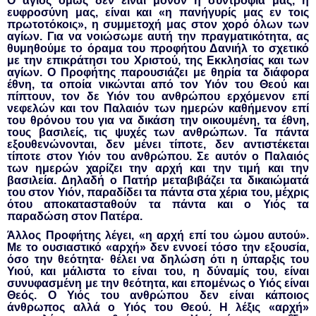
Ο άγιος όμως δεν είναι μόνον η συντροφιά μας, η
ευφροσύνη μας, είναι και «η πανήγυρίς μας εν τοις
πρωτοτόκοις», η συμμετοχή μας στον χορό όλων των
αγίων. Για να νοιώσωμε αυτή την πραγματικότητα, ας
θυμηθούμε το όραμα του προφήτου Δανιήλ το σχετικό
με την επικράτησι του Χριστού, της Εκκλησίας και των
αγίων. Ο Προφήτης παρουσιάζει με θηρία τα διάφορα
έθνη, τα οποία νικώνται από τον Υιόν του Θεού και
πίπτουν, τον δε Υιόν του ανθρώπου ερχόμενον επί
νεφελών και τον Παλαιόν των ημερών καθήμενον επί
του θρόνου του για να δικάση την οικουμένη, τα έθνη,
τους βασιλείς, τις ψυχές των ανθρώπων. Τα πάντα
εξουθενώνονται, δεν μένει τίποτε, δεν αντιστέκεται
τίποτε στον Υιόν του ανθρώπου. Σε αυτόν ο Παλαιός
των ημερών χαρίζει την αρχή και την τιμή και την
βασιλεία. Δηλαδή ο Πατήρ μεταβιβάζει τα δικαιώματά
του στον Υιόν, παραδίδει τα πάντα στα χέρια του, μέχρις
ότου αποκατασταθούν τα πάντα και ο Υιός τα
παραδώση στον Πατέρα.
Άλλος Προφήτης λέγει, «η αρχή επί του ώμου αυτού».
Με το ουσιαστικό «αρχή» δεν εννοεί τόσο την εξουσία,
όσο την θεότητα· θέλει να δηλώση ότι η ύπαρξις του
Υιού, και μάλιστα το είναι του, η δύναμίς του, είναι
συνυφασμένη με την θεότητα, και επομένως ο Υιός είναι
Θεός. Ο Υιός του ανθρώπου δεν είναι κάποιος
άνθρωπος αλλά ο Υιός του Θεού. Η λέξις «αρχή»