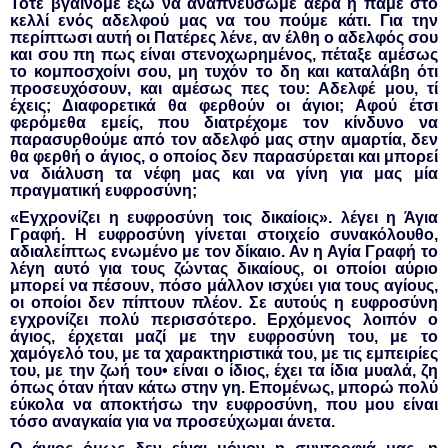
Τότε βγαίνομε έξω να αναπνεύσωμε αέρα ή πάμε στο
κελλί ενός αδελφού μας να του πούμε κάτι. Για την
περίπτωσι αυτή οι Πατέρες λένε, αν έλθη ο αδελφός σου
και σου πη πως είναι στενοχωρημένος, πέταξε αμέσως
το κομποσχοίνι σου, μη τυχόν το δη και καταλάβη ότι
προσευχόσουν, και αμέσως πες του: Αδελφέ μου, τί
έχεις; Διαφορετικά θα φερθούν οι άγιοι; Αφού έτσι
φερόμεθα εμείς, που διατρέχομε τον κίνδυνο να
παρασυρθούμε από τον αδελφό μας στην αμαρτία, δεν
θα φερθή ο άγιος, ο οποίος δεν παρασύρεται και μπορεί
να διάλυση τα νέφη μας και να γίνη για μας μία
πραγματική ευφροσύνη;
«Εγχρονίζει η ευφροσύνη τοις δικαίοις». λέγει η Άγια
Γραφή. Η ευφροσύνη γίνεται στοιχείο συνακόλουθο,
αδιαλείπτως ενωμένο με τον δίκαιο. Αν η Αγία Γραφή το
λέγη αυτό για τους ζώντας δικαίους, οι οποίοι αύριο
μπορεί να πέσουν, πόσο μάλλον ισχύει για τους αγίους,
οι οποίοι δεν πίπτουν πλέον. Σε αυτούς η ευφροσύνη
εγχρονίζει πολύ περισσότερο. Ερχόμενος λοιπόν ο
άγιος, έρχεται μαζί με την ευφροσύνη του, με το
χαμόγελό του, με τα χαρακτηριστικά του, με τις εμπειρίες
του, με την ζωή του• είναι ο ίδιος, έχει τα ίδια μυαλά, ζη
όπως όταν ήταν κάτω στην γη. Επομένως, μπορώ πολύ
εύκολα να αποκτήσω την ευφροσύνη, που μου είναι
τόσο αναγκαία για να προσεύχωμαι άνετα.