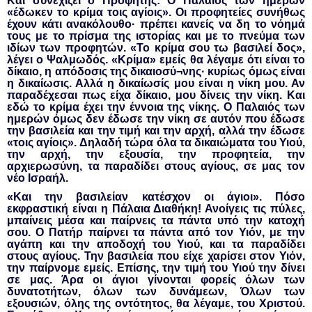
Και συνεχίζει ο Προφήτης: Ο Παλαιός των ημερών
«έδωκεν το κρίμα τοις αγίοις». Οι προφητείες συνήθως
έχουν κάτι ανακόλουθο· πρέπει κανείς να δη το νόημά
τους με το πρίσμα της ιστορίας και με το πνεύμα των
ιδίων των προφητών. «Το κρίμα σου τω βασιλεί δος»,
λέγει ο Ψαλμωδός. «Κρίμα» εμείς θα λέγαμε ότι είναι το
δίκαιο, η απόδοσις της δικαιοσύ¬νης· κυρίως όμως είναι
η δικαίωσις. Αλλά η δικαίωσίς μου είναι η νίκη μου. Αν
παραδέχεσαι πως είχα δίκαιο, μου δίνεις την νίκη. Και
εδώ το κρίμα έχει την έννοια της νίκης. Ο Παλαιός των
ημερών όμως δεν έδωσε την νίκη σε αυτόν που έδωσε
την βασιλεία και την τιμή και την αρχή, αλλά την έδωσε
«τοις αγίοις». Δηλαδή τώρα όλα τα δικαιώματα του Υιού,
την αρχή, την εξουσία, την προφητεία, την
αρχιερωσύνη, τα παραδίδει στους αγίους, σε μας τον
νέο Ισραήλ.
«Και την βασιλείαν κατέσχον οι άγιοι». Πόσο
εκφραστική είναι η Πάλαια Διαθήκη! Ανοίγεις τις πύλες,
μπαίνεις μέσα και παίρνεις τα πάντα υπό την κατοχή
σου. Ο Πατήρ παίρνει τα πάντα από τον Υιόν, με την
αγάπη και την αποδοχή του Υιού, και τα παραδίδει
στους αγίους. Την βασιλεία που είχε χαρίσει στον Υιόν,
την παίρνομε εμείς. Επίσης, την τιμή του Υιού την δίνει
σε μας. Άρα οι άγιοι γίνονται φορείς όλων των
δυνατοτήτων, όλων των δυνάμεων, Όλων των
εξουσιών, όλης της οντότητος, θα λέγαμε, του Χριστού.