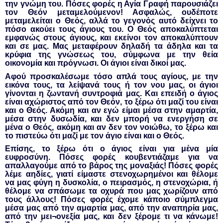
την γνώμη του. Πόσες φορές η Αγία Γραφή παρουσιάζει
τον Θεόν μεταμελούμενον! Ασφαλώς, ουδέποτε
μεταμελείται ο Θεός, αλλά το γεγονός αυτό δείχνει το
πόσο ακούει τους άγιους του. Ο Θεός αποκαλύπτεται
εμφανώς στους άγιους, και εκείνοι τον αποκαλύπτουν
και σε μας. Μας μεταφέρουν δηλαδή τα άδηλα και τα
κρύφια της γνώσεως του, σύμφωνα με την θεία
οικονομία και πρόγνωσι. Οι άγιοι είναι δικοί μας.
Αφού προσκαλέσωμε τόσο απλά τους αγίους, με την
εικόνα τους, τα λείψανά τους ή τον νου μας, οι άγιοι
γίνονται η ζωντανή συντροφιά μας. Και επειδή ο άγιος
είναι αχώριστος από τον Θεόν, το ξέρω ότι μαζί του είναι
και ο Θεός. Ακόμη και αν εγώ είμαι μέσα στην αμαρτία,
μέσα στην δυσωδία, και δεν μπορή να ενεργήση σε
μένα ο Θεός, ακόμη και αν δεν τον νοιώθω, το ξέρω και
το πιστεύω ότι μαζί με τον άγιο είναι και ο Θεός.
Επίσης, το ξέρω ότι ο άγιος είναι για μένα μία
ευφροσύνη. Πόσες φορές κουβεντιάζαμε για να
απαλλαγούμε από το βάρος της μοναξιάς! Πόσες φορές
λέμε αηδίες, γιατί είμαστε στενοχωρημένοι και θέλομε
να μας φύγη η δυσκολία, ο πειρασμός, η στενοχώρια, ή
θέλομε να σπάσωμε τα οχυρά που μας χωρίζουν από
τους άλλους! Πόσες φορές έχομε κάποιο σύμπλεγμα
μέσα μας από την αμαρτία μας, από την αναπηρία μας,
από την μει¬ονεξία μας, και δεν ξέρομε τι να κάνωμε!