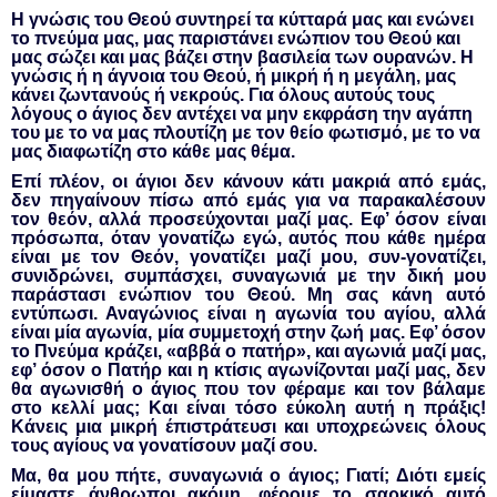
Η γνώσις του Θεού συντηρεί τα κύτταρά μας και ενώνει
το πνεύμα μας, μας παριστάνει ενώπιον του Θεού και
μας σώζει και μας βάζει στην βασιλεία των ουρανών. Η
γνώσις ή η άγνοια του Θεού, ή μικρή ή η μεγάλη, μας
κάνει ζωντανούς ή νεκρούς. Για όλους αυτούς τους
λόγους ο άγιος δεν αντέχει να μην εκφράση την αγάπη
του με το να μας πλουτίζη με τον θείο φωτισμό, με το να
μας διαφωτίζη στο κάθε μας θέμα.
Επί πλέον, οι άγιοι δεν κάνουν κάτι μακριά από εμάς,
δεν πηγαίνουν πίσω από εμάς για να παρακαλέσουν
τον θεόν, αλλά προσεύχονται μαζί μας. Εφ’ όσον είναι
πρόσωπα, όταν γονατίζω εγώ, αυτός που κάθε ημέρα
είναι με τον Θεόν, γονατίζει μαζί μου, συν-γονατίζει,
συνιδρώνει, συμπάσχει, συναγωνιά με την δική μου
παράστασι ενώπιον του Θεού. Μη σας κάνη αυτό
εντύπωσι. Αναγώνιος είναι η αγωνία του αγίου, αλλά
είναι μία αγωνία, μία συμμετοχή στην ζωή μας. Εφ’ όσον
το Πνεύμα κράζει, «αββά ο πατήρ», και αγωνιά μαζί μας,
εφ’ όσον ο Πατήρ και η κτίσις αγωνίζονται μαζί μας, δεν
θα αγωνισθή ο άγιος που τον φέραμε και τον βάλαμε
στο κελλί μας; Και είναι τόσο εύκολη αυτή η πράξις!
Κάνεις μια μικρή έπιστράτευσι και υποχρεώνεις όλους
τους αγίους να γονατίσουν μαζί σου.
Μα, θα μου πήτε, συναγωνιά ο άγιος; Γιατί; Διότι εμείς
είμαστε άνθρωποι ακόμη, φέρομε το σαρκικό αυτό