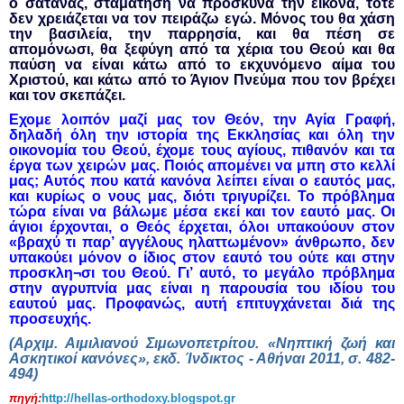
ο σατανάς, σταματήση να προσκυνά την εικόνα, τότε
δεν χρειάζεται να τον πειράζω εγώ. Μόνος του θα χάση
την βασιλεία, την παρρησία, και θα πέση σε
απομόνωσι, θα ξεφύγη από τα χέρια του Θεού και θα
παύση να είναι κάτω από το εκχυνόμενο αίμα του
Χριστού, και κάτω από το Άγιον Πνεύμα που τον βρέχει
και τον σκεπάζει.
Εχομε λοιπόν μαζί μας τον Θεόν, την Αγία Γραφή,
δηλαδή όλη την ιστορία της Εκκλησίας και όλη την
οικονομία του Θεού, έχομε τους αγίους, πιθανόν και τα
έργα των χειρών μας. Ποιός απομένει να μπη στο κελλί
μας; Αυτός που κατά κανόνα λείπει είναι ο εαυτός μας,
και κυρίως ο νους μας, διότι τριγυρίζει. Το πρόβλημα
τώρα είναι να βάλωμε μέσα εκεί και τον εαυτό μας. Οι
άγιοι έρχονται, ο Θεός έρχεται, όλοι υπακούουν στον
«βραχύ τι παρ’ αγγέλους ηλαττωμένον» άνθρωπο, δεν
υπακούει μόνον ο ίδιος στον εαυτό του ούτε και στην
προσκλη¬σι του Θεού. Γι’ αυτό, το μεγάλο πρόβλημα
στην αγρυπνία μας είναι η παρουσία του ιδίου του
εαυτού μας. Προφανώς, αυτή επιτυγχάνεται διά της
προσευχής.
(Αρχιμ. Αιμιλιανού Σιμωνοπετρίτου. «Νηπτική ζωή και
Ασκητικοί κανόνες», εκδ. Ίνδικτος - Αθήναι 2011, σ. 482-
494)
πηγή:
http://hellas-orthodoxy.blogspot.gr