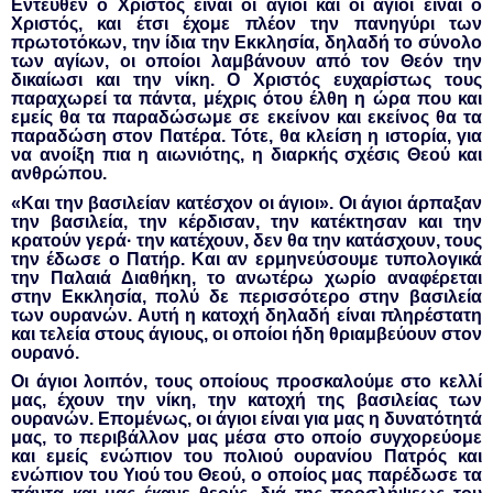
Εντεύθεν ο Χριστός είναι οι άγιοι και οι άγιοι είναι ο
Χριστός, και έτσι έχομε πλέον την πανηγύρι των
πρωτοτόκων, την ίδια την Εκκλησία, δηλαδή το σύνολο
των αγίων, οι οποίοι λαμβάνουν από τον Θεόν την
δικαίωσι και την νίκη. Ο Χριστός ευχαρίστως τους
παραχωρεί τα πάντα, μέχρις ότου έλθη η ώρα που και
εμείς θα τα παραδώσωμε σε εκείνον και εκείνος θα τα
παραδώση στον Πατέρα. Τότε, θα κλείση η ιστορία, για
να ανοίξη πια η αιωνιότης, η διαρκής σχέσις Θεού και
ανθρώπου.
«Και την βασιλείαν κατέσχον οι άγιοι». Οι άγιοι άρπαξαν
την βασιλεία, την κέρδισαν, την κατέκτησαν και την
κρατούν γερά· την κατέχουν, δεν θα την κατάσχουν, τους
την έδωσε ο Πατήρ. Και αν ερμηνεύσουμε τυπολογικά
την Παλαιά Διαθήκη, το ανωτέρω χωρίο αναφέρεται
στην Εκκλησία, πολύ δε περισσότερο στην βασιλεία
των ουρανών. Αυτή η κατοχή δηλαδή είναι πληρέστατη
και τελεία στους άγιους, οι οποίοι ήδη θριαμβεύουν στον
ουρανό.
Οι άγιοι λοιπόν, τους οποίους προσκαλούμε στο κελλί
μας, έχουν την νίκη, την κατοχή της βασιλείας των
ουρανών. Επομένως, οι άγιοι είναι για μας η δυνατότητά
μας, το περιβάλλον μας μέσα στο οποίο συγχορεύομε
και εμείς ενώπιον του πολιού ουρανίου Πατρός και
ενώπιον του Υιού του Θεού, ο οποίος μας παρέδωσε τα