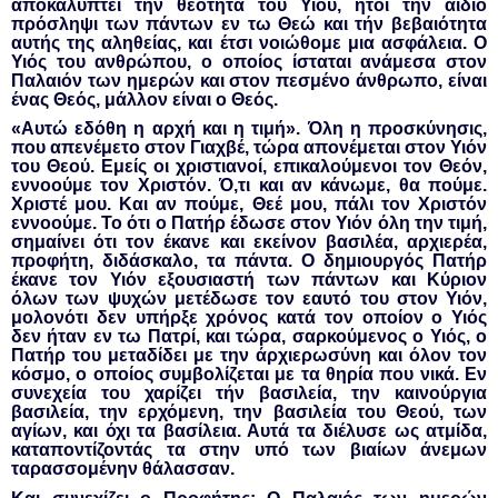
αποκαλύπτει την θεότητα του Υιού, ήτοι την αΐδιο
πρόσληψι των πάντων εν τω Θεώ και τήν βεβαιότητα
αυτής της αληθείας, και έτσι νοιώθομε μια ασφάλεια. Ο
Υιός του ανθρώπου, ο οποίος ίσταται ανάμεσα στον
Παλαιόν των ημερών και στον πεσμένο άνθρωπο, είναι
ένας Θεός, μάλλον είναι ο Θεός.
«Αυτώ εδόθη η αρχή και η τιμή». Όλη η προσκύνησις,
που απενέμετο στον Γιαχβέ, τώρα απονέμεται στον Υιόν
του Θεού. Εμείς οι χριστιανοί, επικαλούμενοι τον Θεόν,
εννοούμε τον Χριστόν. Ό,τι και αν κάνωμε, θα πούμε.
Χριστέ μου. Και αν πούμε, Θεέ μου, πάλι τον Χριστόν
εννοούμε. Το ότι ο Πατήρ έδωσε στον Υιόν όλη την τιμή,
σημαίνει ότι τον έκανε και εκείνον βασιλέα, αρχιερέα,
προφήτη, διδάσκαλο, τα πάντα. Ο δημιουργός Πατήρ
έκανε τον Υιόν εξουσιαστή των πάντων και Κύριον
όλων των ψυχών μετέδωσε τον εαυτό του στον Υιόν,
μολονότι δεν υπήρξε χρόνος κατά τον οποίον ο Υιός
δεν ήταν εν τω Πατρί, και τώρα, σαρκούμενος ο Υιός, ο
Πατήρ του μεταδίδει με την άρχιερωσύνη και όλον τον
κόσμο, ο οποίος συμβολίζεται με τα θηρία που νικά. Εν
συνεχεία του χαρίζει τήν βασιλεία, την καινούργια
βασιλεία, την ερχόμενη, την βασιλεία του Θεού, των
αγίων, και όχι τα βασίλεια. Αυτά τα διέλυσε ως ατμίδα,
καταποντίζοντάς τα στην υπό των βιαίων άνεμων
ταρασσομένην θάλασσαν.