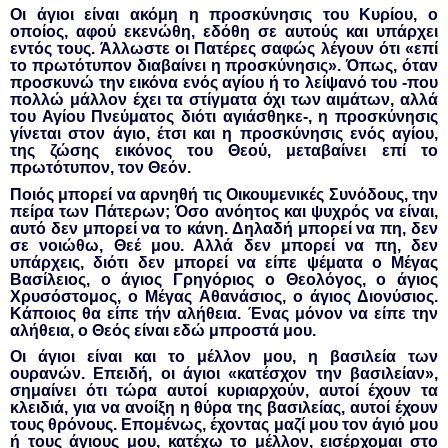
Οι άγιοι είναι ακόμη η προσκύνησις του Κυρίου, ο
οποίος, αφού εκενώθη, εδόθη σε αυτούς και υπάρχει
εντός τους. Άλλωστε οι Πατέρες σαφώς λέγουν ότι «επί
το πρωτότυπον διαβαίνει η προσκύνησις». Όπως, όταν
προσκυνώ την εικόνα ενός αγίου ή το λείψανό του -που
πολλώ μάλλον έχει τα στίγματα όχι των αιμάτων, αλλά
του Αγίου Πνεύματος διότι αγιάσθηκε-, η προσκύνησις
γίνεται στον άγιο, έτσι και η προσκύνησις ενός αγίου,
της ζώσης εικόνος του Θεού, μεταβαίνει επί το
πρωτότυπον, τον Θεόν.
Ποιός μπορεί να αρνηθή τις Οικουμενικές Συνόδους, την
πείρα των Πάτερων; Όσο ανόητος και ψυχρός να είναι,
αυτό δεν μπορεί να το κάνη. Δηλαδή μπορεί να πη, δεν
σε νοιώθω, Θεέ μου. Αλλά δεν μπορεί να πη, δεν
υπάρχεις, διότι δεν μπορεί να είπε ψέματα ο Μέγας
Βασίλειος, ο άγιος Γρηγόριος ο Θεολόγος, ο άγιος
Χρυσόστομος, ο Μέγας Αθανάσιος, ο άγιος Διονύσιος.
Κάποιος θα είπε τήν αλήθεια. Ένας μόνον να είπε την
αλήθεια, ο Θεός είναι εδώ μπροστά μου.
Οι άγιοι είναι και το μέλλον μου, η βασιλεία των
ουρανών. Επειδή, οι άγιοι «κατέσχον την βασιλείαν»,
σημαίνει ότι τώρα αυτοί κυριαρχούν, αυτοί έχουν τα
κλειδιά, για να ανοίξη η θύρα της βασιλείας, αυτοί έχουν
τους θρόνους. Επομένως, έχοντας μαζί μου τον άγιό μου
ή τους άγιους μου, κατέχω το μέλλον, εισέρχομαι στο