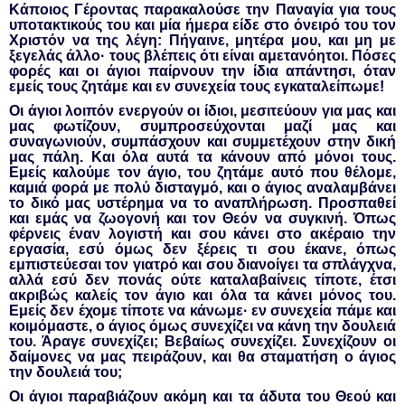
Κάποιος Γέροντας παρακαλούσε την Παναγία για τους
υποτακτικούς του και μία ήμερα είδε στο όνειρό του τον
Χριστόν να της λέγη: Πήγαινε, μητέρα μου, και μη με
ξεγελάς άλλο· τους βλέπεις ότι είναι αμετανόητοι. Πόσες
φορές και οι άγιοι παίρνουν την ίδια απάντησι, όταν
εμείς τους ζητάμε και εν συνεχεία τους εγκαταλείπωμε!
Οι άγιοι λοιπόν ενεργούν οι ίδιοι, μεσιτεύουν για μας και
μας φωτίζουν, συμπροσεύχονται μαζί μας και
συναγωνιούν, συμπάσχουν και συμμετέχουν στην δική
μας πάλη. Και όλα αυτά τα κάνουν από μόνοι τους.
Εμείς καλούμε τον άγιο, του ζητάμε αυτό που θέλομε,
καμιά φορά με πολύ δισταγμό, και ο άγιος αναλαμβάνει
το δικό μας υστέρημα να το αναπλήρωση. Προσπαθεί
και εμάς να ζωογονή και τον Θεόν να συγκινή. Όπως
φέρνεις έναν λογιστή και σου κάνει στο ακέραιο την
εργασία, εσύ όμως δεν ξέρεις τι σου έκανε, όπως
εμπιστεύεσαι τον γιατρό και σου διανοίγει τα σπλάγχνα,
αλλά εσύ δεν πονάς ούτε καταλαβαίνεις τίποτε, έτσι
ακριβώς καλείς τον άγιο και όλα τα κάνει μόνος του.
Εμείς δεν έχομε τίποτε να κάνωμε· εν συνεχεία πάμε και
κοιμόμαστε, ο άγιος όμως συνεχίζει να κάνη την δουλειά
του. Άραγε συνεχίζει; Βεβαίως συνεχίζει. Συνεχίζουν οι
δαίμονες να μας πειράζουν, και θα σταματήση ο άγιος
την δουλειά του;
Οι άγιοι παραβιάζουν ακόμη και τα άδυτα του Θεού και