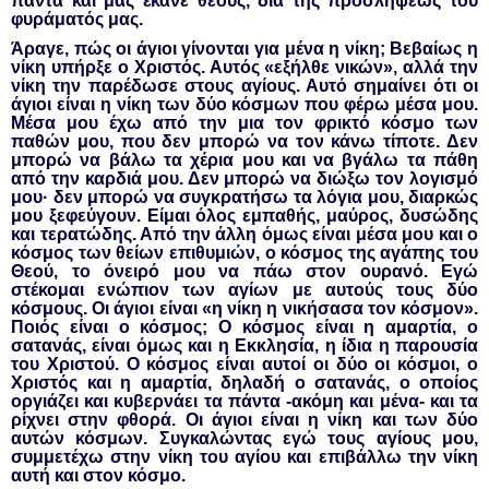
πάντα και μας έκανε θεούς, διά της προσλήψεως του
φυράματός μας.
Άραγε, πώς οι άγιοι γίνονται για μένα η νίκη; Βεβαίως η
νίκη υπήρξε ο Χριστός. Αυτός «εξήλθε νικών», αλλά την
νίκη την παρέδωσε στους αγίους. Αυτό σημαίνει ότι οι
άγιοι είναι η νίκη των δύο κόσμων που φέρω μέσα μου.
Μέσα μου έχω από την μια τον φρικτό κόσμο των
παθών μου, που δεν μπορώ να τον κάνω τίποτε. Δεν
μπορώ να βάλω τα χέρια μου και να βγάλω τα πάθη
από την καρδιά μου. Δεν μπορώ να διώξω τον λογισμό
μου· δεν μπορώ να συγκρατήσω τα λόγια μου, διαρκώς
μου ξεφεύγουν. Είμαι όλος εμπαθής, μαύρος, δυσώδης
και τερατώδης. Από την άλλη όμως είναι μέσα μου και ο
κόσμος των θείων επιθυμιών, ο κόσμος της αγάπης του
Θεού, το όνειρό μου να πάω στον ουρανό. Εγώ
στέκομαι ενώπιον των αγίων με αυτούς τους δύο
κόσμους. Οι άγιοι είναι «η νίκη η νικήσασα τον κόσμον».
Ποιός είναι ο κόσμος; Ο κόσμος είναι η αμαρτία, ο
σατανάς, είναι όμως και η Εκκλησία, η ίδια η παρουσία
του Χριστού. Ο κόσμος είναι αυτοί οι δύο οι κόσμοι, ο
Χριστός και η αμαρτία, δηλαδή ο σατανάς, ο οποίος
οργιάζει και κυβερνάει τα πάντα -ακόμη και μένα- και τα
ρίχνει στην φθορά. Οι άγιοι είναι η νίκη και των δύο
αυτών κόσμων. Συγκαλώντας εγώ τους αγίους μου,
συμμετέχω στην νίκη του αγίου και επιβάλλω την νίκη
αυτή και στον κόσμο.