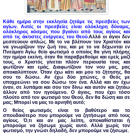
Κάθε ημέρα στην εκκλησία ζητάμε τις πρεσβείες των
αγίων. Αυτές οι πρεσβείες είναι ολόκληρη δύναμις,
ολόκληρος κόσμος που βγαίνει από τους αγίους και
από τις άκτιστες ενέργειες του Θεού.
Αλλά οι άγιοι δεν
μεσιτεύουν απλώς. Με το να βλέπουν τον Χριστόν και
να γνωρίζουν την ζωή του, και με το να δέχωνται εν
Πνεύματι Αγίω θείο φωτισμό ο οποίος θα γίνη πλήρης
την ημέρα εκείνη, όταν θα παραβρεθούμε και εμείς μαζί
τους, ο Χριστός γίνεται πλέον περιουσία τους και
φωτίζουν και εμάς. Διαφωτίζουν τον νου μας, μας
αποκαλύπτουν. Όταν έχω κάτι και μου το ζήτησης, θα
σου το δώσω. Αν έχω δύο χιτώνες, ο Θεός με
υποχρεώνει να σου δώσω τον ένα. Αλλά και αν έχω
έναν, σε λυπάμαι και σου τον δίνω και αυτόν και ζητάω
άλλον από τον ηγούμενο. Ο άγιος, που έχει τόσο
πλούτο από τον φωτισμό του Θεού, δεν θα δώση και σε
μας; Μπορεί να μας το αρνηθή αυτό;
Ο θείος φωτισμός είναι το βαθύτερο και το
σπουδαιότερο που μπορούμε να ζητήσωμε από τους
αγίους. Ό,τι και αν μας λείπη, αποκαθίσταται ή
μπορούμε να ζήσωμε χωρίς αυτό. Αλλά χωρίς τον
φωτισμό, την γνώσι δηλαδή, δεν μπορούμε να ζήσωμε.