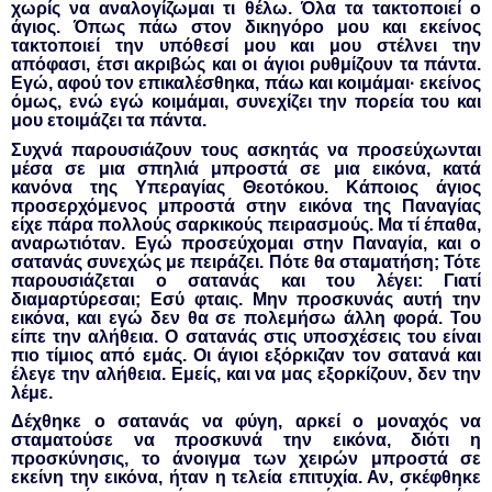
χωρίς να αναλογίζωμαι τι θέλω. Όλα τα τακτοποιεί ο
άγιος. Όπως πάω στον δικηγόρο μου και εκείνος
τακτοποιεί την υπόθεσί μου και μου στέλνει την
απόφασι, έτσι ακριβώς και οι άγιοι ρυθμίζουν τα πάντα.
Εγώ, αφού τον επικαλέσθηκα, πάω και κοιμάμαι· εκείνος
όμως, ενώ εγώ κοιμάμαι, συνεχίζει την πορεία του και
μου ετοιμάζει τα πάντα.
Συχνά παρουσιάζουν τους ασκητάς να προσεύχωνται
μέσα σε μια σπηλιά μπροστά σε μια εικόνα, κατά
κανόνα της Υπεραγίας Θεοτόκου. Κάποιος άγιος
προσερχόμενος μπροστά στην εικόνα της Παναγίας
είχε πάρα πολλούς σαρκικούς πειρασμούς. Μα τί έπαθα,
αναρωτιόταν. Εγώ προσεύχομαι στην Παναγία, και ο
σατανάς συνεχώς με πειράζει. Πότε θα σταματήση; Τότε
παρουσιάζεται ο σατανάς και του λέγει: Γιατί
διαμαρτύρεσαι; Εσύ φταις. Μην προσκυνάς αυτή την
εικόνα, και εγώ δεν θα σε πολεμήσω άλλη φορά. Του
είπε την αλήθεια. Ο σατανάς στις υποσχέσεις του είναι
πιο τίμιος από εμάς. Οι άγιοι εξόρκιζαν τον σατανά και
έλεγε την αλήθεια. Εμείς, και να μας εξορκίζουν, δεν την
λέμε.
Δέχθηκε ο σατανάς να φύγη, αρκεί ο μοναχός να
σταματούσε να προσκυνά την εικόνα, διότι η
προσκύνησις, το άνοιγμα των χειρών μπροστά σε
εκείνη την εικόνα, ήταν η τελεία επιτυχία. Αν, σκέφθηκε