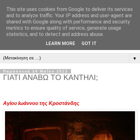
This site uses cookies from Google to deliver its services
" Εξομολογεῖσθε τῶ Κυρίῳ
and to analyze traffic. Your IP address and user-agent are
shared with Google along with performance and security
"
metrics to ensure quality of service, generate usage
statistics, and to detect and address abuse.
ὃτι ἀγαθός, ὃτι εἰς τόν αἰῶνα τό ἔλεος αὐτοῦ. Αλληλούϊα.
LEARN MORE
GOT IT
▼
Παρασκευή 24 Μαΐου 2013
ΓΙΑΤΙ ΑΝΑΒΩ ΤΟ ΚΑΝΤΗΛΙ;
Αγίου Ιωάννου της Κροστάνδης