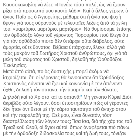
Καυσοκαλυβίτη νὰ λέει: «Πονάω τόσο πολύ, ὡς νὰ ἔχουν
ρίξει στὸ πρόσωπό μου καυτὸ λάδι». Καὶ ὁ ἄλλος γέρων, ὁ
ἅγιος Παΐσιος ὁ Ἁγιορείτης, μάθαμε ὅτι ἡ ἁγία του ψυχὴ
ἔφυγε γιὰ τοὺς οὐρανοὺς μὲ τελευταῖες λέξεις ἀπὸ τὰ χείλη
του: «μαρτύριο, μαρτύριο, μαρτύριο». Νὰ θυμίσουμε, ἐπίσης,
τὸν ὀρθόδοξο λόγο τοῦ γέροντος Πορφυρίου ποὺ ἔλεγε ὅτι
γιὰ τὸν ὀρθόδοξο πιστὸ δὲν ὑπάρχει οὔτε διάβολος, οὔτε
ἁμαρτία, οὔτε θάνατος. Βέβαια ὑπάρχουν, ἔλεγε, ἀλλὰ γιὰ
τοὺς μακρὰν τοῦ Σωτῆρος Χριστοῦ ἀνθρώπους, ὄχι γιὰ τὰ
μέλη τοῦ σώματος τοῦ Χριστοῦ, δηλαδὴ τῆς Ὀρθοδόξου
Ἐκκλησίας.
Μετὰ ἀπὸ αὐτά, ποιὸς δυστυχὴς μπορεῖ ἀκόμα νὰ
ἰσχυρίζεται, ὅτι οἱ γέροντες θὰ ἐννοοῦσαν ὅτι Ὀρθόδοξος
Χριστιανὸς δύναται νὰ ἔχει καὶ κοινωνία μὲ τὴν ἀπέναντι
ὄχθη, δηλαδὴ τὸν σατανᾶ, τὴν ἁμαρτία καὶ τὸν θάνατο;
5
Δηλαδὴ καὶ τὸ Χριστὸ καὶ τὸ σατανᾶ;
Μὴ γένοιτο Κύριε! Διότι
ἀκριβῶς αὐτὸ λέγουν, ὅσοι ὑποστηρίζουν πὼς οἱ γέροντες
δὲν ἦταν ἀντίθετοι μὲ τὴν κάρτα ταυτότητα τοῦ ἀντιχρίστου
καὶ τὴν παραλαβή της. Θεέ μου, εἶναι δυνατόν, τόση
διαστρέβλωση τῶν λόγων τους; Ἴσα ἴσα, διὰ τῆς χάριτος τοῦ
Τριαδικοῦ Θεοῦ, οἱ ἅγιοι αὐτοί, ὅπως ἀναφέρεται πιὸ πάνω,
μὲ τὴν ὀρθόδοξη διδασκαλία τους καὶ τὴ ζωή τους, τόνιζαν