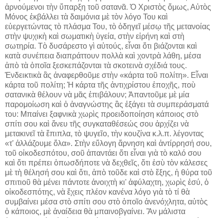
ἀρνούμενοι τὴν ὕπαρξη τοῦ σατανᾶ. Ὁ Χριστὸς ὅμως, Αὐτὸς
Μόνος ἐκβάλλει τὰ δαιμόνια μὲ τὸν λόγο Του καὶ
εὐεργετώντας τὸ πλάσμα Του, τὸ ὁδηγεῖ μέσῳ τῆς μετανοίας
στὴν ψυχικὴ καὶ σωματικὴ ὑγεία, στὴν εἰρήνη καὶ στὴ
σωτηρία. Τὸ δυσάρεστο γὶ αὐτούς, εἶναι ὅτι βιάζονται καὶ
κατὰ συνέπεια διαπράττουν πολλὰ καὶ χοντρὰ λάθη, μέσα
ἀπὸ τὰ ὁποῖα ξεσκεπάζονται τὰ σκοτεινὰ σχέδιά τους.
Ἐνδεικτικὰ ἂς ἀναφερθοῦμε στὴν «κάρτα τοῦ πολίτη». Εἶναι
κάρτα τοῦ πολίτη; Ἡ κάρτα τῆς ἀντιχρίστου ἐποχῆς, ποὺ
σατανικὰ θέλουν νὰ μᾶς ἐπιβάλουν; Ἀπαντοῦμε μὲ μία
παρομοίωση καὶ ὁ ἀναγνώστης ἂς ἐξάγει τὰ συμπεράσματά
του: Μπαίνει ξαφνικὰ χωρὶς προειδοποίηση κάποιος στὸ
σπίτι σου καὶ ἄνευ τῆς συγκαταθέσεώς σου ἀρχίζει νὰ
μετακινεῖ τὰ ἔπιπλα, τὸ ψυγεῖο, τὴν κουζίνα κ.λ.π. λέγοντας
«τ' ἀλλάζουμε ὅλα». Στὴν εὔλογη ἄρνηση καὶ ἀντίρρησή σου,
τοῦ οἰκοδεσπότου, σοῦ ἀπαντάει ὅτι εἶναι γιὰ τὸ καλό σου
καὶ ὅτι πρέπει ὁπωσδήποτε νὰ δεχθεῖς, ὅτι ἐσὺ τὸν κάλεσες
μὲ τὴ θέλησή σου καὶ ὅτι, ἀπὸ τοῦδε καὶ στὸ ἕξης, ἡ θύρα τοῦ
σπιτιοῦ θὰ μένει πάντοτε ἀνοιχτὴ κι' ἀφύλαχτη, χωρὶς ἐσύ, ὁ
οἰκοδεσπότης, νὰ ἔχεις πλέον κανένα λόγο γιὰ τὸ τί θὰ
συμβαίνει μέσα στὸ σπίτι σου στὸ ὁποῖο ἀνενόχλητα, αὐτὸς
ὁ κάποιος, μὲ ἀναίδεια θὰ μπαινοβγαίνει. Ἂν μάλιστα