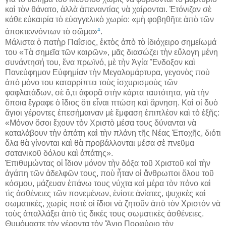
καὶ τὸν θάνατο, ἀλλὰ ἀπεναντίας νὰ χαίρονται. Ἐτόνιζαν σὲ
κάθε εὐκαιρία τὸ εὐαγγελικὸ χωρίο: «μὴ φοβηθῆτε ἀπὸ τῶν
4
ἀποκτεννόντων τὸ σῶμα»
.
Μάλιστα ὁ πατὴρ Παΐσιος, ἐκτὸς ἀπὸ τὸ ἰδιόχειρο σημείωμά
του «Τὰ σημεῖα τῶν καιρῶν», μᾶς διασώζει τὴν εὔλογη μένη
συνάντησή του, ἕνα πρωϊνό, μὲ τὴν Ἁγία Ἔνδοξον καὶ
Πανεύφημον Εὐφημίαν τὴν Μεγαλομάρτυρα, γεγονὸς ποὺ
ἀπὸ μόνο του καταρρίπτει τοὺς ἰσχυρισμοὺς τῶν
φαφλατάδων, σὲ ὅ,τι ἀφορᾶ στὴν κάρτα ταυτότητα, γιὰ τὴν
ὅποια ἔγραφε ὁ ἴδιος ὅτι εἶναι πτώση καὶ ἄρνηση. Καὶ οἱ δυὸ
ἅγιοι γέροντες ἐπεσήμαιναν μὲ ἔμφαση ἐπιπλέον καὶ τὸ ἑξῆς:
«Μόνον ὅσοι ἔχουν τὸν Χριστὸ μέσα τους δύνανται νὰ
καταλάβουν τὴν ἀπάτη καὶ τὴν πλάνη τῆς Νέας Ἐποχῆς, διότι
ὅλα θὰ γίνονται καὶ θὰ προβάλλονται μέσα σὲ πνεῦμα
σατανικοῦ δόλου καὶ ἀπάτης».
Ἐπιθυμώντας οἱ ἴδιον μόνον τὴν δόξα τοῦ Χριστοῦ καὶ τὴν
ἀγάπη τῶν ἀδελφῶν τους, ποὺ ἦταν οἱ ἄνθρωποι ὅλου τοῦ
κόσμου, μάζευαν ἐπάνω τους νύχτα καὶ μέρα τὸν πόνο καὶ
τὶς ἀσθένειες τῶν πονεμένων, ἐνίοτε ἀνίατες, ψυχικὲς καὶ
σωματικές, χωρὶς ποτὲ οἱ ἴδιοι νὰ ζητοῦν ἀπὸ τὸν Χριστὸν νὰ
τοὺς ἀπαλλάξει ἀπὸ τὶς δικές τους σωματικὲς ἀσθένειες.
Θυμόμαστε τὸν γέροντα τὸν Ἅγιο Πορφύριο τὸν