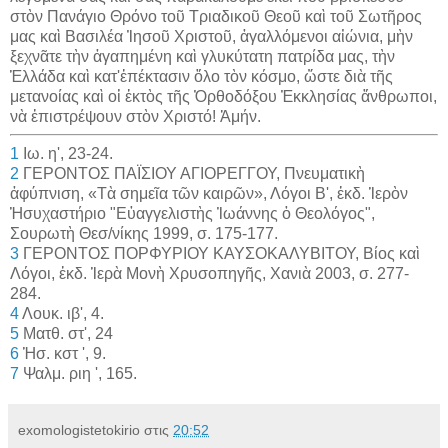
στὸν Πανάγιο Θρόνο τοῦ Τριαδικοῦ Θεοῦ καὶ τοῦ Σωτῆρος
μας καὶ Βασιλέα Ἰησοῦ Χριστοῦ, ἀγαλλόμενοι αἰώνια, μὴν
ξεχνᾶτε τὴν ἀγαπημένη καὶ γλυκύτατη πατρίδα μας, τὴν
Ἑλλάδα καὶ κατ'ἐπέκτασιν ὅλο τὸν κόσμο, ὥστε διὰ τῆς
μετανοίας καὶ οἱ ἐκτὸς τῆς Ὀρθοδόξου Ἐκκλησίας ἄνθρωποι,
νὰ ἐπιστρέψουν στὸν Χριστό! Ἀμήν.
1
Ιω. η', 23-24.
2
ΓΕΡΟΝΤΟΣ ΠΑΪΣΙΟΥ ΑΓΙΟΡΕΓΓΟΥ, Πνευματικὴ
ἀφύπνιση, «Τὰ σημεῖα τῶν καιρῶν», Λόγοι Β', ἐκδ. Ἱερὸν
Ἡσυχαστήριο "Εὐαγγελιστὴς Ἰωάννης ὁ Θεολόγος",
Σουρωτὴ Θεσ/νίκης 1999, σ. 175-177.
3
ΓΕΡΟΝΤΟΣ ΠΟΡΦΥΡΙΟΥ ΚΑΥΣΟΚΑΛΥΒΙΤΟΥ, Βίος καὶ
Λόγοι, ἐκδ. Ἱερὰ Μονὴ Χρυσοπηγῆς, Χανιὰ 2003, σ. 277-
284.
4
Λουκ. ιβ', 4.
5
Ματθ. στ', 24
6
Ἡσ. κστ ', 9.
7
Ψαλμ. ριη ', 165.
exomologistetokirio
στις
20:52