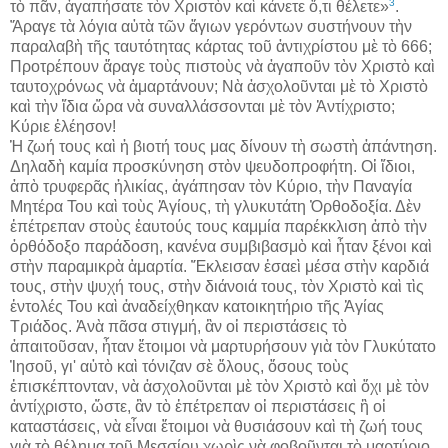
3
τὸ πᾶν, ἀγαπήσατε τὸν Χριστὸν καὶ κάνετε ὅ,τι θέλετε»
.
Ἄραγε τὰ λόγια αὐτὰ τῶν ἅγιων γερόντων συστήνουν τὴν
παραλαβὴ τῆς ταυτότητας κάρτας τοῦ ἀντιχρίστου μὲ τὸ 666;
Προτρέπουν ἄραγε τοὺς πιστοὺς νὰ ἀγαποῦν τὸν Χριστὸ καὶ
ταυτοχρόνως νὰ ἁμαρτάνουν; Νὰ ἀσχολοῦνται μὲ τὸ Χριστὸ
καὶ τὴν ἴδια ὥρα νὰ συναλλάσσονται μὲ τὸν Ἀντίχριστο;
Κύριε ἐλέησον!
Ἡ ζωή τους καὶ ἡ βιοτή τους μας δίνουν τὴ σωστὴ ἀπάντηση.
Δηλαδὴ καμία προσκύνηση στὸν ψευδοπροφήτη. Οἱ ἴδιοι,
ἀπὸ τρυφερᾶς ἡλικίας, ἀγάπησαν τὸν Κύριο, τὴν Παναγία
Μητέρα Του καὶ τοὺς Ἁγίους, τὴ γλυκυτάτη Ὀρθοδοξία. Δὲν
ἐπέτρεπαν στοὺς ἑαυτούς τους καμμία παρέκκλιση ἀπὸ τὴν
ὀρθόδοξο παράδοση, κανένα συμβιβασμὸ καὶ ἦταν ξένοι καὶ
στὴν παραμικρὰ ἁμαρτία. Ἔκλεισαν ἐσαεὶ μέσα στὴν καρδιά
τους, στὴν ψυχή τους, στὴν διάνοιά τους, τὸν Χριστὸ καὶ τὶς
ἐντολές Του καὶ ἀναδείχθηκαν κατοικητήριο τῆς Ἁγίας
Τριάδος. Ἀνὰ πᾶσα στιγμή, ἂν οἱ περιστάσεις τὸ
ἀπαιτοῦσαν, ἦταν ἕτοιμοι νὰ μαρτυρήσουν γιὰ τὸν Γλυκύτατο
Ἰησοῦ, γι' αὐτὸ καὶ τόνιζαν σὲ ὅλους, ὅσους τοὺς
ἐπισκέπτονταν, νὰ ἀσχολοῦνται μὲ τὸν Χριστὸ καὶ ὄχι μὲ τὸν
ἀντίχριστο, ὥστε, ἂν τὸ ἐπέτρεπαν οἱ περιστάσεις ἢ οἱ
καταστάσεις, νὰ εἶναι ἕτοιμοι νὰ θυσιάσουν καὶ τὴ ζωή τους
γιὰ τὸ θέλημα τοῦ Μεσσίου χωρὶς νὰ φοβοῦνται τὸ μαρτύριο