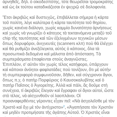
ἀρνηθεῖς, δήλ. ὁ οἰκοδεσπότης, τότε θεωρεῖσαι τρομοκράτης
καὶ ὡς ἐκ τούτου καταδικάζεσαι ἐν ψυχρῷ σὲ δολοφονία.
Ἔτσι ἀκριβῶς καὶ δυστυχῶς, ἐπιβάλλεται σήμερα ἡ κάρτα
τοῦ πολίτη, λέγε καλύτερα ἡ κάρτα ταυτότητα τοῦ θηρίου,
χωρὶς κανένα διάλογο, χωρὶς καμμία δυνατότητα ἀρνήσεως
καὶ χωρὶς νὰ γνωρίζει ὁ κάτοχος τὰ τεκταινόμενα μεταξὺ τοῦ
chip τῆς ταυτότητας καὶ τῶν ἐξελιγμένων τεχνικῶν μέσων
ὅπως δορυφόροι, ἀνιχνευτὲς (scanners κλπ) ποὺ θὰ ἐλέγχει
καὶ θὰ ρυθμίζει ἀνεξέλεγκτα, αὐτὸς ὁ κάποιος, ὅλα τὰ
προσωπικὰ δεδομένα καὶ μάλιστα ἀπὸ ἀπόσταση. Τὰ
συμπεράσματα ἐπαφίενται στοὺς ἀναγνῶστες.
Ἐπιπλέον, σ' αὐτὸν τὸν χωρὶς τέλος κατήφορο, ὑπάρχουν
καὶ κάποιοι ἀνόητοι φαφλατάδες ποὺ τονίζουν, ὅτι μὲ αὐτὴν
τὴ συμπεριφορὰ συμφωνοῦσαν, δῆθεν, καὶ σύγχρονοι ἅγιοι,
ὅπως π.χ. ὁ πατὴρ Πορφύριος ὁ Καυσοκαλυβίτης καὶ ὁ
πατὴρ Παΐσιος ὁ Ἁγιορείτης. Ἀλλὰ καὶ πάλι, ἂς δοῦμε στὴ
συνέχεια, τί ἀκριβῶς ἔλεγαν καὶ ἔγραψαν οἱ ἅγιοι αὐτοί, ὥστε
στὸ τέλος, νὰ αἰσχυνθοῦν οἱ λαοπλάνοι. Οἱ
προαναφερθέντες γέροντες εἶχαν πεῖ: «Νὰ ἀσχολεῖσθε μὲ τὸν
2
Χριστὸ καὶ ὄχι μὲ τὸν ἀντίχριστο»
, «Ἀγαπήσατε τὸν Χριστὸν
καὶ μηδὲν προτιμήσατε τῆς ἀγάπης Αὐτοῦ. Ὁ Χριστὸς εἶναι