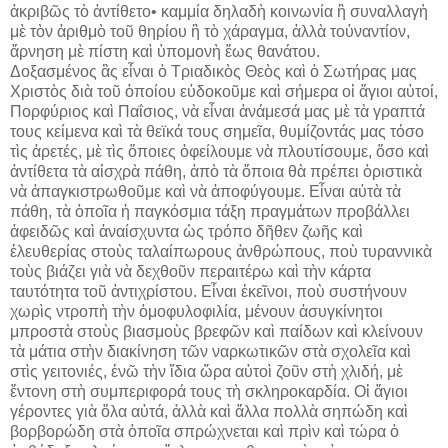
ἀκριβῶς τὸ ἀντίθετο• καμμία δηλαδὴ κοινωνία ἢ συναλλαγὴ
μὲ τὸν ἀριθμὸ τοῦ θηρίου ἢ τὸ χάραγμα, ἀλλὰ τοὐναντίον,
ἄρνηση μὲ πίστη καὶ ὑπομονὴ ἕως θανάτου.
Δοξασμένος ἂς εἶναι ὁ Τριαδικὸς Θεὸς καὶ ὁ Σωτήρας μας
Χριστὸς διὰ τοῦ ὁποίου εὐδοκοῦμε καὶ σήμερα οἱ ἅγιοι αὐτοί,
Πορφύριος καὶ Παΐσιος, νὰ εἶναι ἀνάμεσά μας μὲ τὰ γραπτά
τους κείμενα καὶ τὰ θεϊκά τους σημεῖα, θυμίζοντάς μας τόσο
τὶς ἀρετές, μὲ τὶς ὅποιες ὀφείλουμε νὰ πλουτίσουμε, ὅσο καὶ
ἀντίθετα τὰ αἰσχρὰ πάθη, ἀπὸ τὰ ὅποια θὰ πρέπει ὁριστικὰ
νὰ ἀπαγκιστρωθοῦμε καὶ νὰ ἀποφύγουμε. Εἶναι αὐτὰ τὰ
πάθη, τὰ ὁποῖα ἡ παγκόσμια τάξη πραγμάτων προβάλλει
ἀφειδῶς καὶ ἀναίσχυντα ὡς τρόπο δῆθεν ζωῆς καὶ
ἐλευθερίας στοὺς ταλαίπωρους ἀνθρώπους, ποὺ τυραννικὰ
τοὺς βιάζει γιὰ νὰ δεχθοῦν περαιτέρω καὶ τὴν κάρτα
ταυτότητα τοῦ ἀντιχρίστου. Εἶναι ἐκεῖνοι, ποὺ συστήνουν
χωρὶς ντροπὴ τὴν ὁμοφυλοφιλία, μένουν ἀσυγκίνητοι
μπροστὰ στοὺς βιασμοὺς βρεφῶν καὶ παίδων καὶ κλείνουν
τὰ μάτια στὴν διακίνηση τῶν ναρκωτικῶν στὰ σχολεῖα καὶ
στὶς γειτονιές, ἐνῶ τὴν ἴδια ὥρα αὐτοὶ ζοῦν στὴ χλιδή, μὲ
ἔντονη στὴ συμπεριφορά τους τὴ σκληροκαρδία. Οἱ ἅγιοι
γέροντες γιὰ ὅλα αὐτά, ἀλλὰ καὶ ἄλλα πολλὰ σηπώδη καὶ
βορβορώδη στὰ ὁποῖα σπρώχνεται καὶ πρὶν καὶ τώρα ὁ