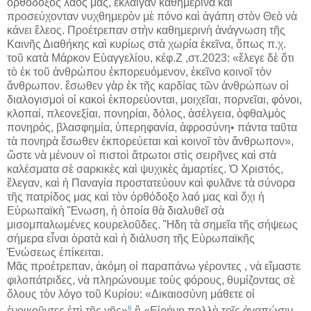
ὀρθόδοξος λαός μας, ἔκλαιγαν καθημερινὰ καὶ
προσεύχονταν νυχθημερὸν μὲ πόνο καὶ ἀγάπη στὸν Θεὸ νὰ
κάνει ἔλεος. Προέτρεπαν στὴν καθημερινὴ ἀνάγνωση τῆς
Καινῆς Διαθήκης καὶ κυρίως στὰ χωρία ἐκεῖνα, ὅπως π.χ.
τοῦ κατὰ Μάρκον Εὐαγγελίου, κέφ.Ζ ,στ.2023: «ἔλεγε δὲ ὅτι
τὸ ἐκ τοῦ ἀνθρώπου ἐκπορευόμενον, ἐκεῖνο κοινοῖ τὸν
ἄνθρωπον. ἔσωθεν γὰρ ἐκ τῆς καρδίας τῶν ἀνθρώπων οἱ
διαλογισμοὶ οἱ κακοὶ ἐκπορεύονται, μοιχεῖαι, πορνεῖαι, φόνοι,
κλοπαί, πλεονεξίαι, πονηρίαι, δόλος, ἀσέλγεια, ὀφθαλμὸς
πονηρός, βλασφημία, ὑπερηφανία, ἀφροσύνη• πάντα ταῦτα
τὰ πονηρὰ ἔσωθεν ἐκπορεύεται καὶ κοινοῖ τὸν ἄνθρωπον»,
ὥστε νὰ μένουν οἱ πιστοὶ ἄτρωτοι στὶς σειρῆνες καὶ στὰ
καλέσματα σὲ σαρκικὲς καὶ ψυχικὲς ἁμαρτίες. Ὁ Χριστός,
ἔλεγαν, καὶ ἡ Παναγία προστατεύουν καὶ φυλᾶνε τὰ σύνορα
τῆς πατρίδος μας καὶ τὸν ὀρθόδοξο λαό μας καὶ ὄχι ἡ
Εὐρωπαϊκὴ Ἕνωση, ἡ ὁποία θὰ διαλυθεῖ σὰ
μισομπαλωμένες κουρελοῦδες. Ἤδη τὰ σημεῖα τῆς σήψεως
σήμερα εἶναι ὁρατὰ καὶ ἡ διάλυση τῆς Εὐρωπαϊκῆς
Ἑνώσεως ἐπίκειται.
Μᾶς προέτρεπαν, ἀκόμη οἱ παραπάνω γέροντες , νὰ εἴμαστε
φιλοπάτριδες, νὰ πληρώνουμε τοὺς φόρους, θυμίζοντας σὲ
ὅλους τὸν λόγο τοῦ Κυρίου: «Δικαιοσύνη μάθετε οἱ
6
ἐνοικοῦντες ἐπὶ τῆς γῆς»
ἢ «Εἰρήνη πολλὴ τοῖς ἀγαπώσιν