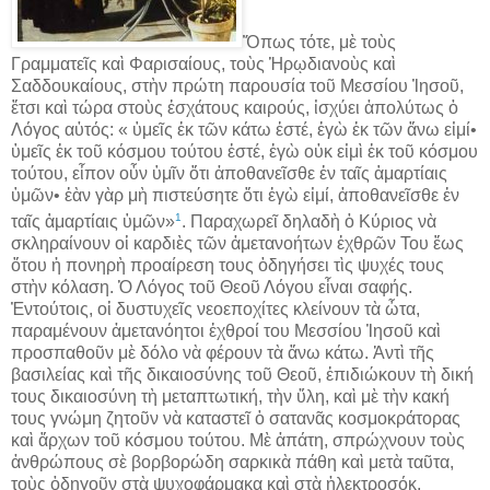
Ὅπως τότε, μὲ τοὺς
Γραμματεῖς καὶ Φαρισαίους, τοὺς Ἡρῳδιανοὺς καὶ
Σαδδουκαίους, στὴν πρώτη παρουσία τοῦ Μεσσίου Ἰησοῦ,
ἔτσι καὶ τώρα στοὺς ἐσχάτους καιρούς, ἰσχύει ἀπολύτως ὁ
Λόγος αὐτός: « ὑμεῖς ἐκ τῶν κάτω ἐστέ, ἐγὼ ἐκ τῶν ἄνω εἰμί•
ὑμεῖς ἐκ τοῦ κόσμου τούτου ἐστέ, ἐγὼ οὐκ εἰμὶ ἐκ τοῦ κόσμου
τούτου, εἶπον οὖν ὑμῖν ὅτι ἀποθανεῖσθε ἐν ταῖς ἁμαρτίαις
ὑμῶν• ἐὰν γὰρ μὴ πιστεύσητε ὅτι ἐγὼ εἰμί, ἀποθανεῖσθε ἐν
1
ταῖς ἁμαρτίαις ὑμῶν»
. Παραχωρεῖ δηλαδὴ ὁ Κύριος νὰ
σκληραίνουν οἱ καρδιὲς τῶν ἀμετανοήτων ἐχθρῶν Του ἕως
ὅτου ἡ πονηρὴ προαίρεση τους ὁδηγήσει τὶς ψυχές τους
στὴν κόλαση. Ὁ Λόγος τοῦ Θεοῦ Λόγου εἶναι σαφής.
Ἐντούτοις, οἱ δυστυχεῖς νεοεποχίτες κλείνουν τὰ ὦτα,
παραμένουν ἀμετανόητοι ἐχθροί του Μεσσίου Ἰησοῦ καὶ
προσπαθοῦν μὲ δόλο νὰ φέρουν τὰ ἄνω κάτω. Ἀντὶ τῆς
βασιλείας καὶ τῆς δικαιοσύνης τοῦ Θεοῦ, ἐπιδιώκουν τὴ δική
τους δικαιοσύνη τὴ μεταπτωτική, τὴν ὕλη, καὶ μὲ τὴν κακή
τους γνώμη ζητοῦν νὰ καταστεῖ ὁ σατανᾶς κοσμοκράτορας
καὶ ἄρχων τοῦ κόσμου τούτου. Μὲ ἀπάτη, σπρώχνουν τοὺς
ἀνθρώπους σὲ βορβορώδη σαρκικὰ πάθη καὶ μετὰ ταῦτα,
τοὺς ὁδηγοῦν στὰ ψυχοφάρμακα καὶ στὰ ἠλεκτροσόκ,