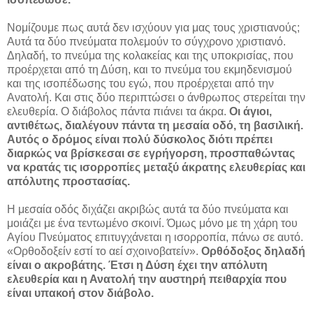
Νομίζουμε πως αυτά δεν ισχύουν για μας τους χριστιανούς;
Αυτά τα δύο πνεύματα πολεμούν το σύγχρονο χριστιανό.
Δηλαδή, το πνεύμα της κολακείας και της υποκρισίας, που
προέρχεται από τη Δύση, και το πνεύμα του εκμηδενισμού
και της ισοπέδωσης του εγώ, που προέρχεται από την
Ανατολή. Και στις δύο περιπτώσει ο άνθρωπος στερείται την
ελευθερία. Ο διάβολος πάντα πιάνει τα άκρα.
Οι άγιοι,
αντιθέτως, διαλέγουν πάντα τη μεσαία οδό, τη βασιλική.
Αυτός ο δρόμος είναι πολύ δύσκολος διότι πρέπει
διαρκώς να βρίσκεσαι σε εγρήγορση, προσπαθώντας
να κρατάς τις ισορροπίες μεταξύ άκρατης ελευθερίας και
απόλυτης προστασίας.
Η μεσαία οδός διχάζει ακριβώς αυτά τα δύο πνεύματα και
μοιάζει με ένα τεντωμένο σκοινί. Όμως μόνο με τη χάρη του
Αγίου Πνεύματος επιτυγχάνεται η ισορροπία, πάνω σε αυτό.
«Ορθοδοξείν εστί το αεί σχοινοβατείν».
Ορθόδοξος δηλαδή
είναι ο ακροβάτης. Έτσι η Δύση έχει την απόλυτη
ελευθερία και η Ανατολή την αυστηρή πειθαρχία που
είναι υπακοή στον διάβολο.