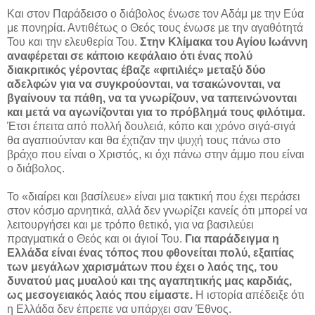
Και στον Παράδεισο ο διάβολος ένωσε τον Αδάμ με την Εύα
με πονηρία. Αντιθέτως ο Θεός τους ένωσε με την αγαθότητά
Του και την ελευθερία Του.
Στην Κλίμακα του Αγίου Ιωάννη
αναφέρεται σε κάποιο κεφάλαιο ότι ένας πολύ
διακριτικός γέροντας έβαζε «φιτιλιές» μεταξύ δύο
αδελφών για να συγκρούονται, να τσακώνονται, να
βγαίνουν τα πάθη, να τα γνωρίζουν, να ταπεινώνονται
και μετά να αγωνίζονται για το πρόβλημά τους φιλότιμα.
Έτσι έπειτα από πολλή δουλειά, κόπο και χρόνο σιγά-σιγά
θα αγαπιούνταν και θα έχτιζαν την ψυχή τους πάνω στο
βράχο που είναι ο Χριστός, κι όχι πάνω στην άμμο που είναι
ο διάβολος.
Το «διαίρει και βασίλευε» είναι μια τακτική που έχει περάσει
στον κόσμο αρνητικά, αλλά δεν γνωρίζει κανείς ότι μπορεί να
λειτουργήσει και με τρόπο θετικό, για να βασιλεύει
πραγματικά ο Θεός και οι άγιοί Του.
Για παράδειγμα η
Ελλάδα είναι ένας τόπος που φθονείται πολύ, εξαιτίας
των μεγάλων χαρισμάτων που έχει ο λαός της, του
δυνατού μας μυαλού και της αγαπητικής μας καρδιάς,
ως μεσογειακός λαός που είμαστε.
Η ιστορία απέδειξε ότι
η Ελλάδα δεν έπρεπε να υπάρχει σαν Έθνος.