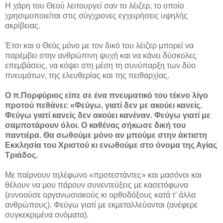
Η χάρη του Θεού λειτουργεί σαν το λέιζερ, το οποίο
χρησιμοποιείται στις σύγχρονες εγχειρήσεις υψηλής
ακρίβειας.
Έτσι και ο Θεός μόνο με τον δικό του λέιζερ μπορεί να
παρέμβει στην ανθρώπινη ψυχή και να κάνει δύσκολες
επεμβάσεις, να κόψει στη μέση τη συνύπαρξη των δύο
πνευμάτων, της ελευθερίας και της πειθαρχίας.
Ο π.Πορφύριος είπε σε ένα πνευματικό του τέκνο λίγο
προτού πεθάνει: «Φεύγω, γιατί δεν με ακούει κανείς.
Φεύγω γιατί κανείς δεν ακούει κανέναν. Φεύγω γιατί με
σαμποτάρουν όλοι. Ο καθένας σήκωσε δική του
παντιέρα. Θα σωθούμε μόνο αν μπούμε στην άκτιστη
Εκκλησία του Χριστού κι ενωθούμε στο όνομα της Αγίας
Τριάδος.
Με παίρνουν τηλέφωνο «προτεστάντες» και μασόνοι και
θέλουν να μου πάρουν συνεντεύξεις με κασετόφωνα
(εννοούσε οργανωσιακούς κι ορθοδόξους κατά τ’ άλλα
ανθρώπους). Φεύγω γιατί με εκμεταλλεύονται (ανέφερε
συγκεκριμένα ονόματα).