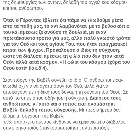
της δημιουργίας των όντων, δηλαδή του αγγελικού κόσμου
και του ανθρώπου.
Όταν ο Γέροντας έβλεπε ότι πάμε να ενωθούμε μέσα
από τα πάθη μας, το αντιλαμβανόταν με το βυθοσκόπιό
του και αμέσως ξεκινούσε τη δουλειά, με έναν
πρωτάκουστο τρόπο για μας, αλλά πολύ γνωστό τρόπο
για τον Θεό και τους αγίους Του, που ήταν πραγματικοί
ιατροί των ψυχών. Προκαλούσε ο ίδιος τη σύγχυση,
ώστε να διαλύσει αμέσως τη φιλία που δεν ήταν κατά
Θεόν αλλά κατά κόσμον. «Η φιλία του κόσμου έχθρα του
Θεού εστί» (Ιακ.δ’4).
Στον πύργο της Βαβέλ συνέβη το ίδιο. Οι άνθρωποι είχαν
ενωθεί όχι για να αγαπήσουν τον Θεό, αλλά για να
αποφύγουν με τη δική τους δύναμη τη δύναμη του Θεού. Σε
αυτό το σημείο του οδήγησε η σύγχυση.
Διαίρεσε τους
ανθρώπους, γι’ αυτό και ο τόπος εκεί ονομάστηκε
Βαβέλ, δηλαδή τόπος σύγχυσης.
Μήπως σήμερα δεν
ζούμε τη σύγχυση της Βαβέλ,
ενώ υπάρχει ο άμεσος κίνδυνος να εμφανιστεί ο διάβολος
σαν ειρηνοποιός (παγκοσμιοποίηση, αντίχριστός);