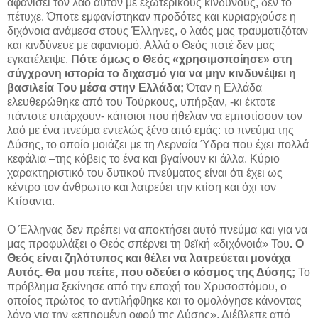
αφανίσει τον λαό αυτόν με εξωτερικούς κινδύνους, δεν το
πέτυχε. Όποτε εμφανίστηκαν προδότες και κυριαρχούσε η
διχόνοια ανάμεσα στους Έλληνες, ο λαός μας τραυματιζόταν
και κινδύνευε με αφανισμό. Αλλά ο Θεός ποτέ δεν μας
εγκατέλειψε.
Πότε όμως ο Θεός «χρησιμοποίησε» στη
σύγχρονη ιστορία το διχασμό για να μην κινδυνέψει η
βασιλεία Του μέσα στην Ελλάδα;
Όταν η Ελλάδα
ελευθερώθηκε από του Τούρκους, υπήρξαν, -κι έκτοτε
πάντοτε υπάρχουν- κάποιοι που ήθελαν να εμποτίσουν τον
λαό με ένα πνεύμα εντελώς ξένο από εμάς: το πνεύμα της
Δύσης, το οποίο μοιάζει με τη Λερναία Ύδρα που έχει πολλά
κεφάλια –της κόβεις το ένα και βγαίνουν κι άλλα. Κύριο
χαρακτηριστικό του δυτικού πνεύματος είναι ότι έχει ως
κέντρο τον άνθρωπο και λατρεύει την κτίση και όχι τον
Κτίσαντα.
Ο Έλληνας δεν πρέπει να αποκτήσει αυτό πνεύμα και για να
μας προφυλάξει ο Θεός σπέρνει τη θεϊκή «διχόνοιά» Του
. Ο
Θεός είναι ζηλότυπος και θέλει να λατρεύεται μονάχα
Αυτός. Θα μου πείτε, που οδεύει ο κόσμος της Δύσης;
Το
πρόβλημα ξεκίνησε από την εποχή του Χρυσοστόμου, ο
οποίος πρώτος το αντιλήφθηκε και το ομολόγησε κάνοντας
λόγο για την «επηρμένη οφρύ της Δύσης». Διέβλεπε από