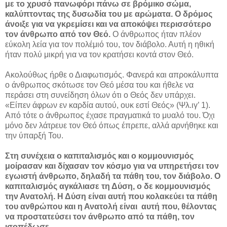
με το χρυσό πανωφόρι πάνω σε βρόμικο σώμα,
καλύπτοντας της δυσωδία του με αρώματα. Ο δρόμος
άνοιξε για να γκρεμίσει και να αποκόψει περισσότερο
τον άνθρωπο από τον Θεό.
Ο άνθρωπος ήταν πλέον
εύκολη λεία για τον πολέμιό του, τον διάβολο. Αυτή η ηθική
ήταν πολύ μικρή για να τον κρατήσει κοντά στον Θεό.
Ακολούθως ήρθε ο Διαφωτισμός. Φανερά και απροκάλυπτα
ο άνθρωπος σκότωσε τον Θεό μέσα του και ήθελε να
περάσει στη συνείδηση όλων ότι ο Θεός δεν υπάρχει.
«Είπεν άφρων εν καρδία αυτού, ουκ εστί Θεός» (Ψλ.ιγ’ 1).
Από τότε ο άνθρωπος έχασε πραγματικά το μυαλό του. Όχι
μόνο δεν λάτρευε τον Θεό όπως έπρεπε, αλλά αρνήθηκε και
την ύπαρξή Του.
Στη συνέχεια ο καπιταλισμός και ο κομμουνισμός
μοίρασαν και δίχασαν τον κόσμο για να υπηρετήσει τον
εγωιστή άνθρωπο, δηλαδή τα πάθη του, τον διάβολο. Ο
καπιταλισμός αγκάλιασε τη Δύση, ο δε κομμουνισμός
την Ανατολή. Η Δύση είναι αυτή που κολακεύει τα πάθη
του ανθρώπου και η Ανατολή είναι αυτή που, θέλοντας
να προστατεύσει τον άνθρωπο από τα πάθη, τον
ισοπέδωσε.