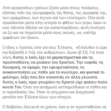
Από αρχαιοτάτων χρόνων έζησε μέσα στους πολέμους,
εξαιτίας πάλι της γεωγραφικής της θέσης, της ομορφιάς της,
των γραμμάτων, των τεχνών και των επιστημών. Όλα αυτά
προκάλεσαν μέσα στην ιστορία το φθόνο των γύρω λαών κι
ενώ πάντοτε ήθελαν να την κατασπαράξουν, αυτή συνέχισε
να ζει και να πορεύεται μέσα σους αιώνες, ως «αστήρ
εμφαίνων τον ήλιον».
Ο ίδιος ο Χριστός είπε για τους Έλληνες. «Ελήλυθεν η ώρα
ίνα δοξασθή ο Υιός του ανθρώπου». (Ιωαν ιβ’23). Για ποιο
λόγο;
Αυτός ο λαός έχει τα χαρακτηριστικά και τις
προϋποθέσεις να μοιάσει του Χριστού. Την ευφυΐα, τη
δυναμική, το όραμα, την εφευρετικότητα, το
ανικανοποίητο ως πόθο για το ανώτερο, και φυσικά το
φιλότιμο, λέξη που δεν συναντάς σε άλλη γλώσσα.
Αυτός ο λαός πριν γνωρίσει το Χριστό είχε φτάσει πολύ
κοντά Του.
Όταν τον αντάμωσε εκπληρώθηκαν οι πόθοι και
οι προσδοκίες του. Ήταν το σύγχρονο και διαχρονικό
μοντέλο του Έλληνα όλων των εποχών.
Ο διάβολος όλα αυτά τα χρόνια, όσο κι αν προσπαθούσε να