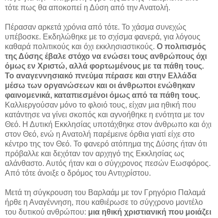
τότε πως θα αποκοπεί η Δύση από την Ανατολή.
Πέρασαν αρκετά χρόνια από τότε. Το χάσμα συνεχώς
υπέβοσκε. Εκδηλώθηκε με το σχίσμα φανερά, για λόγους
καθαρά πολιτικούς και όχι εκκλησιαστικούς.
Ο πολιτισμός
της Δύσης έβαλε στόχο να ενώσει τους ανθρώπους όχι
όμως εν Χριστώ, αλλά φορτωμένους με τα πάθη τους.
Το αναγεννησιακό πνεύμα πέρασε και στην Ελλάδα
μέσω των οργανώσεων και οι άνθρωποι ενώθηκαν
φαινομενικά, καταπιεσμένοι όμως από τα πάθη τους.
Καλλιεργούσαν μόνο το φλοιό τους, είχαν μια ηθική που
κατάντησε να γίνει σκοπός και αγνοήθηκε η ενότητα με τον
Θεό. Η Δυτική Εκκλησίας υποτάχθηκε στον άνθρωπο και όχι
στον Θεό, ενώ η Ανατολή παρέμεινε όρθια γιατί είχε στο
κέντρο της τον Θεό. Το φανερό ατόπημα της Δύσης ήταν ότι
πρόβαλλε και δεχόταν τον αρχηγό της Εκκλησίας ως
αλάνθαστο. Αυτός ήταν και ο σύγχρονος πεσών Εωσφόρος.
Από τότε άνοιξε ο δρόμος του Αντιχρίστου.
Μετά τη σύγκρουση του Βαρλαάμ με τον Γρηγόριο Παλαμά
ήρθε η Αναγέννηση, που καθιέρωσε το σύγχρονο μοντέλο
του δυτικού ανθρώπου:
μια ηθική χριστιανική που μοιάζει