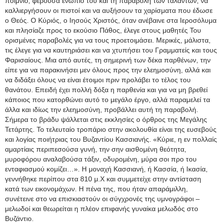
ποίμνιο, φέρουσα ενώπιό του και τη παραβολή των ταλάντων, να
καλλιεργήσουν οι πιστοί και να αυξήσουν τα χαρίσματα που έδωσε
ο Θεός. Ο Κύριός, ο Ιησούς Χριστός, όταν ανέβαινε στα Ιεροσόλυμα
και πλησίαζε προς το εκούσιο Πάθος, έλεγε στους μαθητές Του
ορισμένες παραβολές για να τους προετοιμάσει. Μερικές, μάλιστα,
τις έλεγε για να καυτηριάσει και να χτυπήσει του Γραμματείς και τους
Φαρισαίους. Μια από αυτές,
τη σημερινή των δέκα παρθένων, την
είπε για να παρακινήσει μεν όλους προς την ελεημοσύνη, αλλά και
να διδάξει όλους να είναι έτοιμοι πριν προλάβει το τέλος του
θανάτου. Επειδή έχει πολλή δόξα η παρθενία και για να μη βρεθεί
κάποιος που κατορθώνει αυτό το μεγάλο έργο, αλλά παραμελεί τα
άλλα και ιδίως την ελεημοσύνη, προβάλλει αυτή τη παραβολή.
Σήμερα το βράδυ ψάλλεται στις εκκλησίες ο όρθρος της Μεγάλης
Τετάρτης. Το τελευταίο τροπάριο στην ακολουθία είναι της ευσεβούς
και λογίας ποιήτριας του Βυζαντίου Κασσιανής. «Κύριε, η εν πολλαίς
αμαρτίαις περιπεσούσα γυνή, την σην αισθομένη θεότητα,
μυροφόρου αναλαβούσα τάξιν, οδυρομένη, μύρα σοι προ του
ενταφιασμού κομίζει…». Η μοναχή Κασσιανή, ή Κασσία, ή Ικασία,
γεννήθηκε περίπου στα 810 μ.Χ και συμμετείχε στην αντίσταση
κατά των εικονομάχων. Η πένα της, που ήταν απαράμιλλη,
συνέτεινε στο να επισκιαστούν οι σύγχρονές της υμνογράφοι –
μελωδοί και θεωρείται η πλέον επιφανής γυναίκα μελωδός στο
Βυζάντιο.