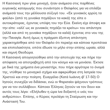
Η Κασσιανή πριν γίνει μοναχή, ήταν ανάμεσα στις παρθένες
ευγενικής καταγωγής που συνάντησε ο Θεόφιλος για να επιλέξει
ανάμεσά τους την μέλλουσα σύζυγό του. «Εκ γυναικός ερρύη τα
φαύλα» (από τη γυναίκα πηγάζουν τα κακά) της είπε ο
αυτοκράτορας, έχοντας υπόψη του την Εύα. Εκείνη είχε άποψη και
την είπε: «αλλ’ ως εκ γυναικός πηγάζει τα κρείτω» του απάντησε
(αλλά και από τη γυναίκα πηγάζουν τα καλά) έχοντας στο νου της
την Παναγία. Αυτή όμως η πράγματι έξυπνη απάντηση
χαρακτηρίσθηκε από τον Θεόφιλο ότι περιείχε και κάποια προπέτεια
και επιπολαιότητα, οπότε έδωσε το μήλο στην επίσης ωραία, αλλά
και σεμνή Θεοδώρα.
Η Κασσιανή απογοητεύθηκε από την αποτυχία της και πήρε την
απόφαση να αποτραβηχτή από τον κόσμο και να μονάσει. Έκτισε
με δικά της χρήματα ένα μοναστήρι, που πήρε αργότερα το όνομά
της, ντύθηκε το μοναχικό σχήμα και αφιερώθηκε στη λατρεία του
Χριστού και στην ποίηση. Ευαγγέλιο (Κατά Ιωάννη ιβ’ 17-50) Ο
Ιησούς συνεχίζει να διδάσκει, ενώ οι Φαρισαίοι ψάχνουν τρόπους
για να τον συλλάβουν. Κάποιοι Έλληνες ζητούν να τον δουν και
αυτός τους λέγει: «Ελήλυθεν η ώρα ίνα δοξαστή ο υιός του
ανθρώπου». Επίσης, ο Κύριος προλέγει τη Σταύρωση και την
Ανάστασή Του.