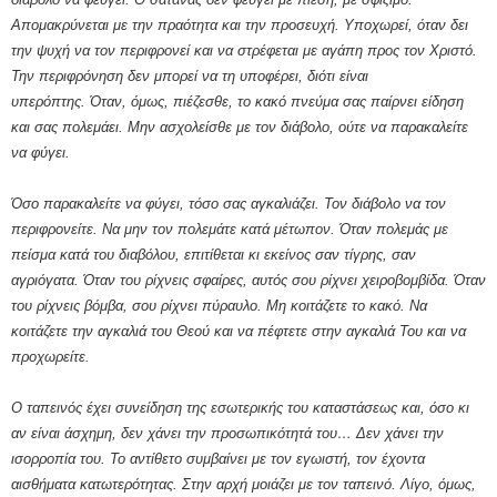
Απομακρύνεται με την πραότητα και την προσευχή. Υποχωρεί, όταν δει
την ψυχή να τον περιφρονεί και να στρέφεται με αγάπη προς τον Χριστό.
Την περιφρόνηση δεν μπορεί να τη υποφέρει, διότι είναι
υπερόπτης. Όταν, όμως, πιέζεσθε, το κακό πνεύμα σας παίρνει είδηση
και σας πολεμάει. Μην ασχολείσθε με τον διάβολο, ούτε να παρακαλείτε
να φύγει.
Όσο παρακαλείτε να φύγει, τόσο σας αγκαλιάζει. Τον διάβολο να τον
περιφρονείτε. Να μην τον πολεμάτε κατά μέτωπον. Όταν πολεμάς με
πείσμα κατά του διαβόλου, επιτίθεται κι εκείνος σαν τίγρης, σαν
αγριόγατα. Όταν του ρίχνεις σφαίρες, αυτός σου ρίχνει χειροβομβίδα. Όταν
του ρίχνεις βόμβα, σου ρίχνει πύραυλο. Μη κοιτάζετε το κακό. Να
κοιτάζετε την αγκαλιά του Θεού και να πέφτετε στην αγκαλιά Του και να
προχωρείτε.
Ο ταπεινός έχει συνείδηση της εσωτερικής του καταστάσεως και, όσο κι
αν είναι άσχημη, δεν χάνει την προσωπικότητά του… Δεν χάνει την
ισορροπία του. Το αντίθετο συμβαίνει με τον εγωιστή, τον έχοντα
αισθήματα κατωτερότητας. Στην αρχή μοιάζει με τον ταπεινό. Λίγο, όμως,