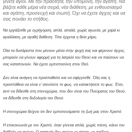
γίνετε άγιοι. Με την πραότητα, την υπομονή, την αγάπη. Να
βάζετε κάθε μέρα νέα σειρά, νέα διάθεση, με ενθουσιασμό
και αγάπη, προσευχή και σιωπή. Όχι να έχετε άγχος και να
σας πονάει το στήθος.
Να εργάζεσθε με εγρήγορση, απλά, απαλά, χωρίς αγωνία, με χαρά κι
αγαλλίαση, με αγαθή διάθεση. Τότε έρχεται η θεία χάρις.
Όλα τα δυσάρεστα που μένουν μέσα στην ψυχή σας και φέρνουν άγχος,
μπορούν να γίνουν αφορμή για τη λατρεία του Θεού και να παύσουν να
σας καταπονούν. Να έχετε εμπιστοσύνη στον Θεό.
Δεν είναι ανάγκη να προσπαθείτε και να σφίγγεσθε. Όλη σας η
προσπάθεια να είναι ν’ ατενίσετε το φως, να κατακτήσετε το φως. Έτσι,
αντί να δίδεσθε στη στενοχώρια, που δεν είναι του Πνεύματος του Θεού,
να δίδεσθε στη δοξολογία του Θεού.
Η στενοχώρια δείχνει ότι δεν εμπιστευόμαστε τη ζωή μας στον Χριστό.
Η επικοινωνία με τον Χριστό, όταν γίνεται απλά, χωρίς πίεση, κάνει τον
διάβολο να φεύγει. Ο σατανάς δεν φεύγει με πίεση, με σφίξιμο.