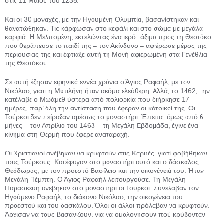
στις 11 Μαΐου του 1235.
Και οι 30 μοναχές, με την Ηγουμένη Ολυμπία, βασανίστηκαν και
θανατώθηκαν. Τις κάρφωσαν στο κεφάλι και στο σώμα με μεγάλα
καρφιά. Η Μελπομένη, εκτελώντας ένα ιερό τάξιμο προς τη Θεοτόκο
που θεράπευσε το παιδί της – τον Ακίνδυνο – αφιέρωσε μέρος της
περιουσίας της και έφτιαξε αυτή τη Μονή αφιερωμένη στα Γενέθλια
της Θεοτόκου.
Σε αυτή έζησαν ειρηνικά εννέα χρόνια ο Άγιος Ραφαήλ, με τον
Νικόλαο, γιατί η Μυτιλήνη ήταν ακόμα ελεύθερη. Αλλά, το 1462, την
κατέλαβε ο Μωάμεθ ύστερα από πολιορκία που διήρκησε 17
ημέρες, παρ’ όλη την αντίσταση που έφεραν οι κάτοικοί της. Οι
Τούρκοι δεν πείραξαν αμέσως το μοναστήρι. Έπειτα όμως από 6
μήνες – τον Απρίλιο του 1463 – τη Μεγάλη Εβδομάδα, έγινε ένα
κίνημα στη Θερμή που έφερε αναταραχή.
Οι Χριστιανοί ανέβηκαν να κρυφτούν στις Καρυές, γιατί φοβήθηκαν
τους Τούρκους. Κατέφυγαν στο μοναστήρι αυτό και ο δάσκαλος
Θεόδωρος, με τον προεστό Βασίλειο και την οικογένειά του. Ήταν
Μεγάλη Πέμπτη. Ο Άγιος Ραφαήλ λειτουργούσε. Τη Μεγάλη
Παρασκευή ανέβηκαν στο μοναστήρι οι Τούρκοι. Συνέλαβαν τον
Ηγούμενο Ραφαήλ, το διάκονο Νικό­λαο, την οικογένεια του
προεστού και του δασκάλου. Όλοι οι άλλοι πρόλα­βαν να κρυφτούν.
Άρχισαν να τους βα­σανίζουν, για να ομολογήσουν πού κρύβονταν