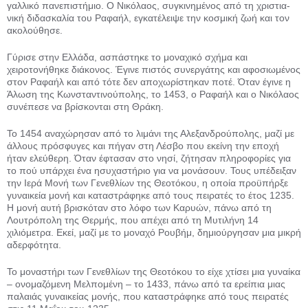
γαλλικό πανεπιστήμιο. Ο Νι­κόλαος, συγκινημένος από τη χριστια­
νική διδασκαλία του Ραφαήλ, εγκατέλειψε την κοσμική ζωή και τον
ακο­λούθησε.
Γύρισε στην Ελλάδα, ασπάστηκε το μοναχικό σχήμα και
χειροτονήθηκε διάκονος. Έγινε πιστός συνεργάτης και αφοσιωμένος
στον Ραφαήλ και α­πό τότε δεν αποχωρίστηκαν ποτέ. Όταν έγινε η
Άλωση της Κωνσταντι­νούπολης, το 1453, ο Ραφαήλ και ο Νικόλαος
συνέπεσε να βρίσκονται στη Θράκη.
Το 1454 αναχώρησαν από το λιμά­νι της Αλεξανδρούπολης, μαζί με
άλ­λους πρόσφυγες και πήγαν στη Λέσβο που εκείνη την εποχή
ήταν ελεύθε­ρη. Όταν έφτασαν στο νησί, ζήτησαν πληροφορίες για
το πού υπάρχει ένα ησυχαστήριο για να μονάσουν. Τους υπέδειξαν
την Ιερά Μονή των Γενεθλίων της Θεοτόκου, η οποία προϋπήρξε
γυναικεία μονή και καταστράφηκε από τους πειρατές το έτος 1235.
Η μονή αυτή βρισκόταν στο λόφο των Καρυών, πάνω από τη
Λουτρόπολη της Θερμής, που απέχει από τη Μυτιλήνη 14
χιλιόμετρα. Εκεί, μαζί με το μοναχό Ρουβήμ, δημιούργησαν μια μικρή
αδερφότητα.
Το μοναστήρι των Γενεθλίων της Θεοτόκου το είχε χτίσει μια γυναίκα
– ονομαζόμενη Μελπομένη – το 1433, πάνω από τα ερείπια μιας
παλαιάς γυναικείας μονής, που καταστράφηκε από τους πειρατές