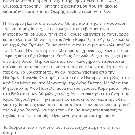
εθανάτωσαν οι Τούρκοι τη νύχτα της 9ης Απριλίου του 1403,
ξημέρωμα προς την Τρίτη της Διακαινησίμου που επί αιώνες
γιόρταζαν οι κάτοικοι της Θερμής χωρίς να ξέρουν το λόγο.
Η Ηγουμένη Ευγενία υπάκουσε. Με την πίστη της, την αφοσίωσή
της, με το μόχθο της, με τις ευλογίες του Σεβασμιοτάτου
Μητροπολίτη Ιακώβου, πήγε στις Καρυές και έχτισε το πανέμορφο
και περίλαμπρο Μοναστήρι του Αγίου Ραφαήλ, του Αγίου Νικολάου
και της Αγίας Ειρήνης. Το μοναστήρι αυτό είναι μια νέα κολυμπήθρα
του Σιλωάμ.Η γη εκείνη, επί 500 περίπου χρό­νια, είχε καλύψει τους
τάφους και τα άγια λείψανα. Κανένας δεν γνώριζε για την φριχτή και
αιματηρή θυσία. Μερικοί έβλεπαν έναν καλόγηρο να περιφέρεται
από καιρό σε καιρό και να πλανάται πικραμένος και αμίλητος στην
περιοχή. Το μοναστήρι του Αγίου Ραφαήλ χτίστηκε από την
Ηγούμενη Ευγενία Κλειδαρά, η οποία ήταν Ηγούμενη στη Χίο, στην
ιερά Νέα Μονή και στο Μοναστήρι της Αγίας Σκέπης. Με άδεια του
Μητροπολίτη Χίου Παντελεήμονα και του γέροντα Κορνήλιου, ήρθε
στα Βριλίσσια των Αθηνών για να χτίσει μια εκκλησία στο όνομα της
Αγίας Μαγδαληνής. Την ημέρα που επρόκειτο να πάρει την άδεια
για το χτίσιμο της εκκλησίας παρουσιάστηκε ολοζώντανος μπροστά
της ο Άγιος Ραφαήλ και της είπε: «Δεν θα πραγματοποιήσεις το
σχέδιό σου. Σε προορίζω Ηγουμένη για το μοναστήρι μου».
Τα θαύματα που γίνονται στους προστρέχοντες με πίστη είναι
άπειρα.