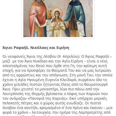
Άγιοι Ραφαήλ, Νικόλαος και Ειρήνη
Οι νεοφανείς Άγιοι της Λέσβου (9 Απριλίου). Ο Άγιος Ραφαήλ –
μαζί με τον Άγιο Νικόλαο και την Αγία Ειρήνη – είναι ο νέος
απεσταλμένος του Θεού που ήρθε στη Γη, την κρίσιμη αυτή
εποχή, για να προσφέρει τα θαύματά Του και να μας λυτρώσει
από τις αρρώστιες και την απόγνωση. Στη μονή Του, την οποία
έχτισε η Αγία Ηγουμένη Ευγενία Κλειδαρά, συρρέουν όλο το
χρόνο χιλιάδες πιστών ζητώντας έλεος από το θαυματουργό
Άγιο. Πριν χτιστεί το μοναστήρι, λίγο πιο πάνω από την
Λουτρόπολη της Θερμής βρίσκεται ο λόφος των Καρυών που
τον ονόμαζαν «Παναγιά της Καρυάς». Εκεί υπήρχαν μερικές
πελεκητές πέτρες και ο χώρος αυτός ευωδίαζε. Οι πιστοί
άναβαν ένα καντήλι, κρεμασμένο σ’ ένα πρίνο και έκαναν – μια
φορά το χρόνο – λειτουργία, την ημέρα της Λαμπροτρίτης από