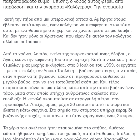
πατροπαράδοτο έθιμο. Επίσης, ο λόφος αυτός φέρει, από
παράδοση, και την ονομασία «Καλόγερος». Την ονομασία
.
αυτή την πήρε από μια υπερφυσική οπτασία. Αμέτρητα άτομα
έβλεπαν, κατά καιρούς, έναν καλόγερο να περιφέρεται στον τόπο
αυτό, με ένα θυμιατήρι στο χέρι και να χάνεται μέσα σε μια λάμψη.
Και δεν ήταν μόνο οι Χριστιανοί που είχαν δει αυτόν τον καλόγερο
αλλά και οι Τούρκοι.
Από τα χρόνια, λοιπόν, εκείνα της τουρκοκρατούμενης Λέσβου, ο
Άγιος έκανε την εμφάνισή Του στην περιοχή. Κατά την εκσκαφή των
θεμελίων μιας μικρής εκκλησίας, στις 3 Ιουλίου του 1959, οι εργάτες
– με επικεφαλής τον Δούκα Τσολάκη – βρήκαν μια πέτρα, την οποία,
όταν πήγαν να τη βγάλουν, είδαν ότι προχωρούσε καθέτως σε
μεγάλο βάθος, σαν να είχε τοποθετηθεί σκόπιμα. Και, τέλος,
σταματούσε πάνω σε μια πλάκα, κάτω από την οποία βρήκαν έναν
τάφο, μέσα στον οποίο υπήρχε ανθρώπινος σκελετός που
ευωδίαζε. Η κεφαλή ακουμπούσε σε στρογγυλή πέτρα, σαν
προσκέφαλο. Απείχε, όμως, μέχρι 30 εκατοστά από το σώμα και
έλειπε η κάτω σιαγόνα. Στο σημείο του στόματος υπήρχε κεραμίδι
βυζαντινής εποχής, που πάνω του ήταν χαραγμένος ένας Σταυρός.
Τα χέρια του σκελετού ήταν σταυρωμένα στο στήθος. Αμέσως
ειδοποιήθηκαν ο εφημέριος του χωριού, πατήρ Ευθύμιος Τσόλος, η
Ιερά Μητρόπολη Λέσβου και ο αρχαιολόγος κύριος Χαριτωνίδης.