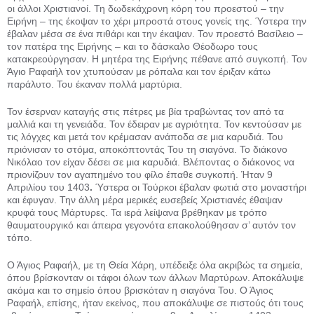
οι άλλοι Χριστιανοί. Τη δωδεκάχρονη κόρη του προεστού – την
Ειρήνη – της έκοψαν το χέρι μπροστά στους γονείς της. Ύστερα την
έβαλαν μέσα σε ένα πιθάρι και την έκαψαν. Τον προεστό Βασίλειο –
τον πατέρα της Ειρήνης – και το δάσκαλο Θέοδωρο τους
κατακρεούργησαν. Η μητέ­ρα της Ειρήνης πέθανε από συγκοπή. Τον
Άγιο Ραφαήλ τον χτυπούσαν με ρόπαλα και τον έριξαν κάτω
παράλυ­το. Του έκαναν πολλά μαρτύρια.
Τον έσερναν καταγής στις πέτρες με βία τραβώντας τον από τα
μαλλιά και τη γενειάδα. Τον έδειραν με αγριότητα. Τον κεντούσαν με
τις λόγχες και μετά τον κρέμασαν ανάποδα σε μια καρυδιά. Του
πριόνισαν το στόμα, αποκόπτοντάς Του τη σιαγόνα. Το διάκο­νο
Νικόλαο τον είχαν δέσει σε μια κα­ρυδιά. Βλέποντας ο διάκονος να
πριο­νίζουν τον αγαπημένο του φίλο έπαθε συγκοπή. Ήταν 9
Απριλίου του 1403
.
Ύστερα οι Τούρκοι έβαλαν φωτιά στο μοναστήρι
και έφυγαν. Την άλλη μέρα μερικές ευσεβείς Χριστιανές έθαψαν
κρυφά τους Μάρτυρες. Τα ιερά λείψα­να βρέθηκαν με τρόπο
θαυματουργικό και άπειρα γεγονότα επακολούθησαν σ’ αυτόν τον
τόπο.
Ο Άγιος Ραφαήλ, με τη Θεία Χά­ρη, υπέδειξε όλα ακριβώς τα σημεία,
ό­που βρίσκονταν οι τάφοι όλων των άλ­λων Μαρτύρων. Αποκάλυψε
ακόμα και το σημείο όπου βρισκόταν η σια­γόνα Του. Ο Άγιος
Ραφαήλ, επίσης, ήταν εκείνος, που αποκάλυψε σε πι­στούς ότι τους