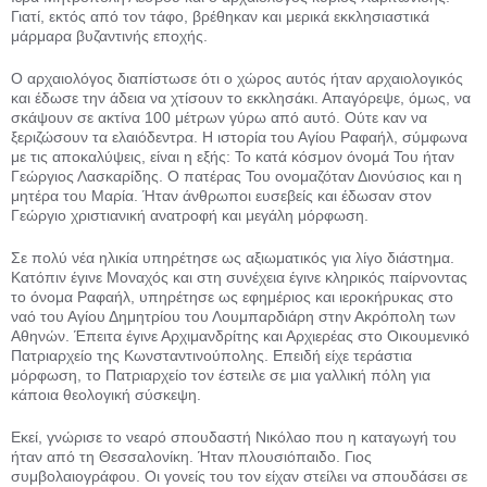
Γιατί, εκτός από τον τάφο, βρέθηκαν και μερικά εκκλησιαστικά
μάρμαρα βυζαντινής εποχής.
Ο αρχαιολόγος διαπίστωσε ότι ο χώρος αυτός ήταν αρχαιολογικός
και έδωσε την άδεια να χτίσουν το εκκλη­σάκι. Απαγόρεψε, όμως, να
σκάψουν σε ακτίνα 100 μέτρων γύρω από αυτό. Ούτε καν να
ξεριζώσουν τα ελαιόδε­ντρα. Η ιστορία του Αγίου Ραφαήλ, σύμφωνα
με τις αποκαλύψεις, είναι η εξής: Το κατά κόσμον όνομά Του ή­ταν
Γεώργιος Λασκαρίδης. Ο πατέρας Του ονομαζόταν Διονύσιος και η
μητέ­ρα του Μαρία. Ήταν άνθρωποι ευσε­βείς και έδωσαν στον
Γεώργιο χρι­στιανική ανατροφή και μεγάλη μόρ­φωση.
Σε πολύ νέα ηλικία υπηρέτησε ως αξιωματικός για λίγο διάστημα.
Κα­τόπιν έγινε Μοναχός και στη συνέχεια έγινε κληρικός παίρνοντας
το όνομα Ραφαήλ, υπηρέτησε ως εφημέριος και ιεροκήρυκας στο
ναό του Αγίου Δημητρίου του Λουμπαρδιάρη στην Ακρό­πολη των
Αθηνών. Έπειτα έγινε Αρχιμανδρίτης και Αρχιερέας στο Οι­κουμενικό
Πατριαρχείο της Κωνστα­ντινούπολης. Επειδή είχε τεράστια
μόρφωση, το Πατριαρχείο τον έστειλε σε μια γαλλική πόλη για
κάποια θεολογική σύσκεψη.
Εκεί, γνώρισε το νεαρό σπουδαστή Νικόλαο που η καταγωγή του
ήταν α­πό τη Θεσσαλονίκη. Ήταν πλουσιόπαιδο. Γιος
συμβολαιογράφου. Οι γο­νείς του τον είχαν στείλει να σπουδά­σει σε