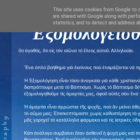
This site uses cookies from Google to de
are shared with Google along with perfo
statistics, and to detect and address a
" Εξομολογεῖσθ
ὃτι ἀγαθός, ὃτι εἰς τόν αἰῶνα τό ἔλεος αὐτοῦ. Αλληλούϊα.
Ἕνα ἁπλὸ βοήθημα γιὰ ἐκείνους ποὺ ἑτοιμάζονται νὰ 
Ἡ Ἐξομολόγηση εἶναι τόσο ἀναγκαία γιὰ κάθε χριστιανό
διαπράττουμε μετὰ τὸ Βάπτισμα. Χωρὶς τὸ Βάπτισμα δ
ἐξομολογηθοῦμε τὶς ἁμαρτίες μας, ἀφοῦ αὐτὲς σὰν ἕνα 
Ἡ ἁμαρτία εἶναι ἀρρώστια τῆς ψυχῆς, ποὺ ἂν μείνει ἀθ
τὸ σῶμα μας; Ἐπισκεπτόμαστε χωρὶς καθυστέρηση τὸ γι
μᾶς χορηγεῖ τὰ κατάλληλα φάρμακα καὶ τὶς ἰατρικὲς ὁ
Κάτι ἀνάλογο συμβαίνει ὅταν ἀσθενεῖ ἡ ψυχή μας καὶ 
θεραπευτήριο. Ἐκεῖ ἀναζητοῦμε τὸν πνευματικό, στὸν ὁ