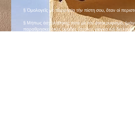
§ Ὁμολογεῖς μὲ παρρησία τὴν πίστη σου, ὅταν οἱ περισ
§ Μήπως ἀσχολήθηκες ποτὲ μὲ τὸν ἀποκρυφισμό, (μάγου
παραθρησκευτικὲς ὁμάδες (σχολὲς γιόγκα καὶ διαλογισμ
§ Μήπως πιστεύεις στὴν τύχη καὶ στὰ ὄνειρα ἢ ἀσχολεῖσα
ἀριθμός», «τὸ πέταλο φέρνει γούρι» κ.λπ.);
§ Προσεύχεσαι τακτικὰ καὶ προσεκτικὰ στὸ σπίτι σου (π
πρωτίστως τὸν Θεὸ γιὰ τὶς ποικίλες, φανερὲς καὶ ἀφανεῖ
§ Μελετᾶς καθημερινὰ τὴν Ἁγία Γραφὴ καὶ ἄλλα ψυχωφ
§ Νηστεύεις, ἂν δὲν ὑπάρχουν σοβαροὶ λόγοι ὑγείας, τὴ
§ Προσέρχεσαι τακτικὰ στὸ Μυστήριο τῆς Θείας Κοινωνί
§ Μήπως βλαστημᾶς τὸ ὄνομα τοῦ Χρίστου, τῆς Παναγί
§ Μήπως ὁρκίζεσαι χωρὶς λόγο ἢ ἀθέτησες τυχὸν ὅρκο