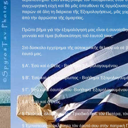
συγχωρητικὴ εὐχὴ καὶ θά μᾶς ἀπευθύνει τὶς ἁρμόζουσες
παρὼν σὲ ὅλη τη διάρκεια τῆς Ἐξομολογήσεως, μᾶς χορ
ἀπὸ τὴν ἀρρώστια τῆς ἁμαρτίας.
Πρῶτο βῆμα γιὰ τὴν ἐξομολόγησή μας εἶναι ἡ συναίσθησ
γενναία καὶ τίμια βυθοσκόπηση τοῦ ἑαυτοῦ τους.
Στὸ δύσκολο ἐγχείρημα τῆς αὐτοκριτικῆς θέλουν νὰ σὲ
ἑαυτό μας
.
§
Α'. Ἐσὺ καὶ ὁ Θεὸς - Βοήθημα Ἐξομολογουμένου
§
Β'. Ἐσὺ καὶ ὁ συνάνθρωπος - Βοήθημα Ἐξομολογουμ
§
Γ'. Ἐσὺ καὶ ὁ ἑαυτός σου -Βοήθημα Ἐξομολογουμένου
§ Α'. Ἐσὺ καὶ ὁ Θεὸς
§ Πιστεύεις ὁλόψυχα στὸν Τριαδικὸ θεό, τὸν Πατέρα, τὸ
§ Ἐμπιστεύεσαι ἀκλόνητα τὸν ἑαυτό σου στὴν πατρικὴ Π