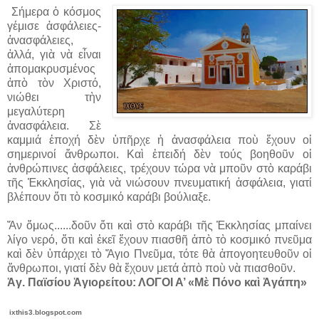
Σήμερα ὁ κόσμος
γέμισε ἀσφάλειες‐
ἀνασφάλειες,
ἀλλά, γιὰ νὰ εἶναι
ἀπομακρυσμένος
ἀπὸ τὸν Χριστό,
νιώθει τὴν
μεγαλύτερη
ἀνασφάλεια. Σὲ
καμμιά ἐποχή δὲν ὑπῆρχε ἡ ἀνασφάλεια ποὺ ἔχουν οἱ
σημερινοί ἄνθρωποι. Καὶ ἐπειδή δὲν τούς βοηθοῦν οἱ
ἀνθρώπινες ἀσφάλειες, τρέχουν τώρα νὰ μποῦν στὸ καράβι
τῆς Ἐκκλησίας, γιὰ νὰ νιώσουν πνευματική ἀσφάλεια, γιατί
βλέπουν ὅτι τὸ κοσμικό καράβι βούλιαξε.
Ἄν ὅμως...
...δοῦν ὅτι καὶ στὸ καράβι τῆς Ἐκκλησίας μπαίνει
λίγο νερό, ὅτι καὶ ἐκεῖ ἔχουν πιασθῆ ἀπὸ τὸ κοσμικό πνεῦμα
καὶ δὲν ὑπάρχει τὸ Ἅγιο Πνεῦμα, τότε θὰ ἀπογοητευθοῦν οἱ
ἄνθρωποι, γιατί δὲν θὰ ἔχουν μετά ἀπὸ ποὺ νὰ πιασθοῦν.
Ἁγ. Παϊσίου Ἁγιορείτου: ΛΟΓΟΙ Α’ «Μὲ Πόνο καὶ Ἀγάπη»
ixthis3.blogspot.com