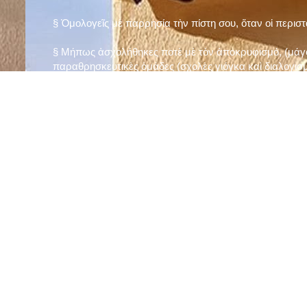
§ Ὁμολογεῖς μὲ παρρησία τὴν πίστη σου, ὅταν οἱ περισ
§ Μήπως ἀσχολήθηκες ποτὲ μὲ τὸν ἀποκρυφισμό, (μάγου
παραθρησκευτικὲς ὁμάδες (σχολὲς γιόγκα καὶ διαλογισμ
§ Μήπως πιστεύεις στὴν τύχη καὶ στὰ ὄνειρα ἢ ἀσχολεῖσα
ἀριθμός», «τὸ πέταλο φέρνει γούρι» κ.λπ.);
§ Προσεύχεσαι τακτικὰ καὶ προσεκτικὰ στὸ σπίτι σου (π
πρωτίστως τὸν Θεὸ γιὰ τὶς ποικίλες, φανερὲς καὶ ἀφανεῖ
§ Μελετᾶς καθημερινὰ τὴν Ἁγία Γραφὴ καὶ ἄλλα ψυχωφ
§ Νηστεύεις, ἂν δὲν ὑπάρχουν σοβαροὶ λόγοι ὑγείας, τὴ
§ Προσέρχεσαι τακτικὰ στὸ Μυστήριο τῆς Θείας Κοινωνί
§ Μήπως βλαστημᾶς τὸ ὄνομα τοῦ Χρίστου, τῆς Παναγί
§ Μήπως ὁρκίζεσαι χωρὶς λόγο ἢ ἀθέτησες τυχὸν ὅρκο