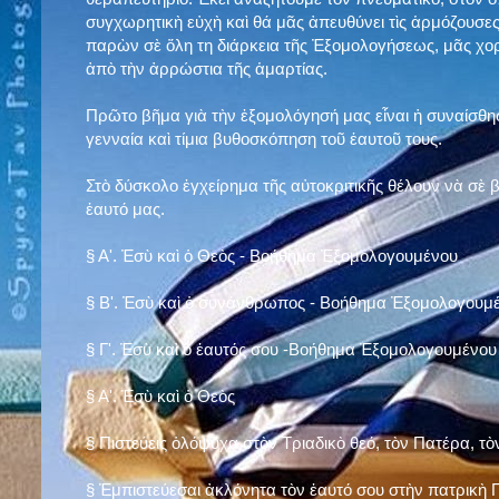
συγχωρητικὴ εὐχὴ καὶ θά μᾶς ἀπευθύνει τὶς ἁρμόζουσες
παρὼν σὲ ὅλη τη διάρκεια τῆς Ἐξομολογήσεως, μᾶς χορ
ἀπὸ τὴν ἀρρώστια τῆς ἁμαρτίας.
Πρῶτο βῆμα γιὰ τὴν ἐξομολόγησή μας εἶναι ἡ συναίσθησ
γενναία καὶ τίμια βυθοσκόπηση τοῦ ἑαυτοῦ τους.
Στὸ δύσκολο ἐγχείρημα τῆς αὐτοκριτικῆς θέλουν νὰ σὲ
ἑαυτό μας
.
§
Α'. Ἐσὺ καὶ ὁ Θεὸς - Βοήθημα Ἐξομολογουμένου
§
Β'. Ἐσὺ καὶ ὁ συνάνθρωπος - Βοήθημα Ἐξομολογουμ
§
Γ'. Ἐσὺ καὶ ὁ ἑαυτός σου -Βοήθημα Ἐξομολογουμένου
§ Α'. Ἐσὺ καὶ ὁ Θεὸς
§ Πιστεύεις ὁλόψυχα στὸν Τριαδικὸ θεό, τὸν Πατέρα, τὸ
§ Ἐμπιστεύεσαι ἀκλόνητα τὸν ἑαυτό σου στὴν πατρικὴ Π