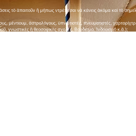
τάσεις τὸ ἀπαιτοῦν ἢ μήπως ντρέπεσαι νὰ κάνεις ἀκόμα καὶ τὸ σημε
ς, μέντιουμ, ἀστρολόγους, ὑπνωτιστές, πνευματιστές, χαρτορίχτρε
οῦ, γνωστικὲς ἢ θεοσοφικὲς σχολές, Βουδισμό, Ἰνδουισμὸ κ.ἅ.);
ι μὲ τὸ ξεμάτιασμα καὶ δίνεις σημασία στὶς διάφορες προλήψεις καὶ 
ρωί, βράδυ, πρὶν καὶ μετὰ τὰ γεύματα) ἢ στὴν Ἐκκλησία (κάθε Κυρι
ς εὐεργεσίες Του;
ελῆ βιβλία;
ν Τετάρτη καὶ τὴν Παρασκευὴ καὶ τὶς ἄλλες περιόδους τῶν Νηστειῶν
ας, ὑστέρα ἀπὸ τὴν κατάλληλη προετοιμασία καὶ τὴν ἔγκριση τοῦ π
ας ἢ τῶν Ἁγίων μας;
 ἢ ὑπόσχεσή σου στὸν Θεό;