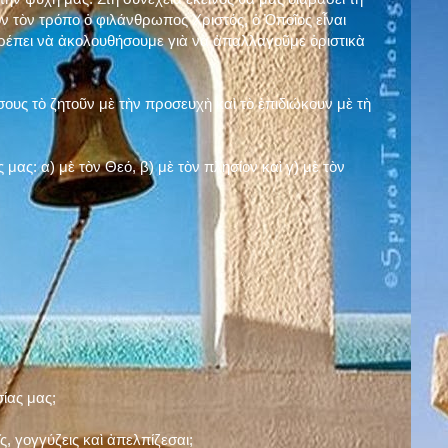
ν τὸν τρόπο ὁ φιλάνθρωπος Χριστός, ὁ Ὁποῖος εἶναι
πρέπει νὰ ἀκολουθήσουμε γιὰ νὰ ἀπαλλαγοῦμε ὁριστικὰ
ους τὸ ζητοῦν μὲ τὴν προσευχὴ καὶ τὸ ἐπιδιώκουν μὲ τὴ
ς μας: α)
μὲ τὸν Θεό
, β)
μὲ τὸν πλησίον
καὶ γ)
μὲ τὸν
σίας μας;
, γογγύζεις καὶ ἀπελπίζεσαι;