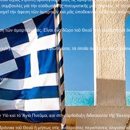
 συμβουλὲς γιὰ τὴν εὐόδωση τῆς πνευματικῆς μας πορείας. Μ' αὐτὸ
ηγεῖ τὴν ἄφεση τῶν ἁμαρτιῶν καὶ μᾶς ὑποδεικνύει τὸ δρόμο ποὺ 
η τῶν ἁμαρτιῶν μας. Εἶναι ἕνα δῶρο τοῦ Θεοῦ ποὺ χαρίζεται σὲ ὅσ
 βοηθήσουν τὰ παρακάτω ἐρωτήματα, τὰ ὁποῖα ἀφοροῦν στὶς σχέσει
ένου
ν Υἱὸ καὶ τὸ Ἅγιο Πνεῦμα, καὶ στὴν ὀρθόδοξη διδασκαλία τῆς Ἐκκλη
ρόνοια τοῦ Θεοῦ ἢ μήπως στὶς δυσάρεστες περιστάσεις ὀλιγοπιστεῖς