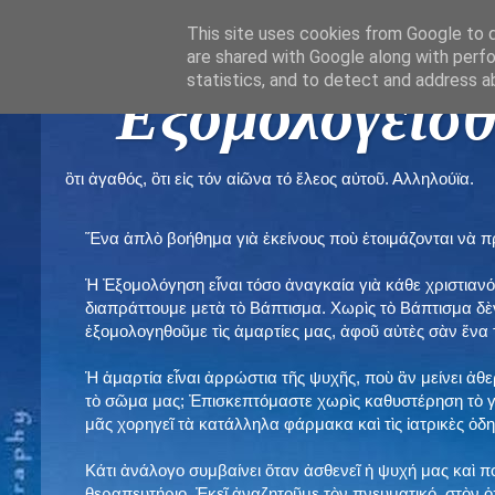
This site uses cookies from Google to de
are shared with Google along with perfo
statistics, and to detect and address a
" Εξομολογεῖσθ
ὃτι ἀγαθός, ὃτι εἰς τόν αἰῶνα τό ἔλεος αὐτοῦ. Αλληλούϊα.
Ἕνα ἁπλὸ βοήθημα γιὰ ἐκείνους ποὺ ἑτοιμάζονται νὰ 
Ἡ Ἐξομολόγηση εἶναι τόσο ἀναγκαία γιὰ κάθε χριστιανό
διαπράττουμε μετὰ τὸ Βάπτισμα. Χωρὶς τὸ Βάπτισμα δ
ἐξομολογηθοῦμε τὶς ἁμαρτίες μας, ἀφοῦ αὐτὲς σὰν ἕνα 
Ἡ ἁμαρτία εἶναι ἀρρώστια τῆς ψυχῆς, ποὺ ἂν μείνει ἀθ
τὸ σῶμα μας; Ἐπισκεπτόμαστε χωρὶς καθυστέρηση τὸ γι
μᾶς χορηγεῖ τὰ κατάλληλα φάρμακα καὶ τὶς ἰατρικὲς ὁ
Κάτι ἀνάλογο συμβαίνει ὅταν ἀσθενεῖ ἡ ψυχή μας καὶ 
θεραπευτήριο. Ἐκεῖ ἀναζητοῦμε τὸν πνευματικό, στὸν ὁ