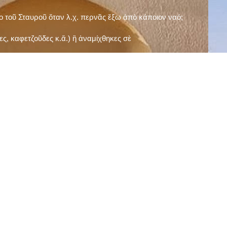
ῖο τοῦ Σταυροῦ ὅταν λ.χ. περνᾶς ἔξω ἀπὸ κάποιον ναό;
ς, καφετζοῦδες κ.ἅ.) ἢ ἀναμίχθηκες σὲ
δεισιδαιμονίες (π.χ. «τὸ 13 εἶναι γρουσούζικος
ακὴ καὶ τὶς μεγάλες γιορτές), εὐγνωμονώντας
;
νευματικοῦ σου;