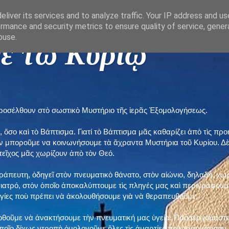
liver its services and to analyze traffic. Your IP address and u
rmance and security metrics to ensure quality of service, gene
buse.
ε τῶ Κυρίῳ "
προσέλθουν στὸ σωστικὸ Μυστήριο τῆς ἱερᾶς Ἐξομολογήσεως.
, ὅσο καὶ τὸ Βάπτισμα. Γιατί τὸ Βάπτισμα μᾶς καθαρίζει ἀπὸ τὶς 
ὲν μποροῦμε να κοινωνήσουμε τὰ ἄχραντα Μυστήρια τοῦ Κυρίου. Δ
τεῖχος μᾶς χωρίζουν ἀπὸ τὸν Θεό.
εράπευτη, ὁδηγεῖ στὸν πνευματικὸ θάνατο, στὸν αἰώνιο, δηλαδή, χω
ατρό, στὸν ὁποῖο ἀποκαλύπτουμε τὶς πληγές μας καὶ περιγράφουμε
δηγίες ποὺ πρέπει νὰ ἀκολουθήσουμε γιὰ νὰ θεραπευθοῦμε.
ποθοῦμε νὰ ἀνακτήσουμε τὴν πνευματική μας ὑγεία. Προσερχόμαστε
ποῖο δίχως ντροπὴ ὁμολογοῦμε ὅλες τὶς ἁμαρτίες ποὺ τραυμάτισαν τ