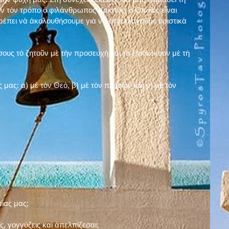
ν τὸν τρόπο ὁ φιλάνθρωπος Χριστός, ὁ Ὁποῖος εἶναι
πρέπει νὰ ἀκολουθήσουμε γιὰ νὰ ἀπαλλαγοῦμε ὁριστικὰ
ους τὸ ζητοῦν μὲ τὴν προσευχὴ καὶ τὸ ἐπιδιώκουν μὲ τὴ
ς μας: α)
μὲ τὸν Θεό
, β)
μὲ τὸν πλησίον
καὶ γ)
μὲ τὸν
σίας μας;
, γογγύζεις καὶ ἀπελπίζεσαι;