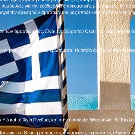
 συμβουλὲς γιὰ τὴν εὐόδωση τῆς πνευματικῆς μας πορείας. Μ' αὐτὸ
ηγεῖ τὴν ἄφεση τῶν ἁμαρτιῶν καὶ μᾶς ὑποδεικνύει τὸ δρόμο ποὺ 
η τῶν ἁμαρτιῶν μας. Εἶναι ἕνα δῶρο τοῦ Θεοῦ ποὺ χαρίζεται σὲ ὅσ
 βοηθήσουν τὰ παρακάτω ἐρωτήματα, τὰ ὁποῖα ἀφοροῦν στὶς σχέσει
ένου
ν Υἱὸ καὶ τὸ Ἅγιο Πνεῦμα, καὶ στὴν ὀρθόδοξη διδασκαλία τῆς Ἐκκλη
ρόνοια τοῦ Θεοῦ ἢ μήπως στὶς δυσάρεστες περιστάσεις ὀλιγοπιστεῖς