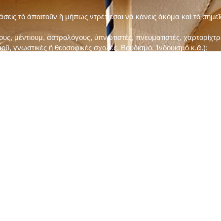
τάσεις τὸ ἀπαιτοῦν ἢ μήπως ντρέπεσαι νὰ κάνεις ἀκόμα καὶ τὸ σημε
ς, μέντιουμ, ἀστρολόγους, ὑπνωτιστές, πνευματιστές, χαρτορίχτρε
οῦ, γνωστικὲς ἢ θεοσοφικὲς σχολές, Βουδισμό, Ἰνδουισμὸ κ.ἅ.);
ι μὲ τὸ ξεμάτιασμα καὶ δίνεις σημασία στὶς διάφορες προλήψεις καὶ 
ρωί, βράδυ, πρὶν καὶ μετὰ τὰ γεύματα) ἢ στὴν Ἐκκλησία (κάθε Κυρι
ς εὐεργεσίες Του;
ελῆ βιβλία;
ν Τετάρτη καὶ τὴν Παρασκευὴ καὶ τὶς ἄλλες περιόδους τῶν Νηστειῶν
ας, ὑστέρα ἀπὸ τὴν κατάλληλη προετοιμασία καὶ τὴν ἔγκριση τοῦ π
ας ἢ τῶν Ἁγίων μας;
 ἢ ὑπόσχεσή σου στὸν Θεό;