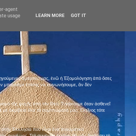
ser-agent
rate usage
LEARN MORE
GOT IT
προηγούμενες ἁμαρτίες μας, ἐνῶ ἡ Ἐξομολόγηση ἀπὸ ὅσες
ὲν μποροῦμε ἐπίσης νὰ κοινωνήσουμε, ἂν δὲν
ρισμὸ τῆς ψυχῆς ἀπὸ τὸν Θεό. Τί κάνουμε ὅταν ἀσθενεῖ
 μὲ ἀκρίβεια ὅλα τὰ συμπτώματά μας. Ἐκεῖνος τότε
 στὴν Ἐκκλησία ποὺ εἶναι ἕνα πνευματικὸ
ὴν ψυχή μας. Στὴ συνέχεια ἐκεῖνος θὰ μᾶς διαβάσει τὴ