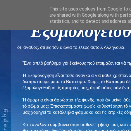
This site uses cookies from Google to de
are shared with Google along with perfo
statistics, and to detect and address a
" Εξομολογεῖσθ
ὃτι ἀγαθός, ὃτι εἰς τόν αἰῶνα τό ἔλεος αὐτοῦ. Αλληλούϊα.
Ἕνα ἁπλὸ βοήθημα γιὰ ἐκείνους ποὺ ἑτοιμάζονται νὰ 
Ἡ Ἐξομολόγηση εἶναι τόσο ἀναγκαία γιὰ κάθε χριστιανό
διαπράττουμε μετὰ τὸ Βάπτισμα. Χωρὶς τὸ Βάπτισμα δ
ἐξομολογηθοῦμε τὶς ἁμαρτίες μας, ἀφοῦ αὐτὲς σὰν ἕνα 
Ἡ ἁμαρτία εἶναι ἀρρώστια τῆς ψυχῆς, ποὺ ἂν μείνει ἀθ
τὸ σῶμα μας; Ἐπισκεπτόμαστε χωρὶς καθυστέρηση τὸ γι
μᾶς χορηγεῖ τὰ κατάλληλα φάρμακα καὶ τὶς ἰατρικὲς ὁ
Κάτι ἀνάλογο συμβαίνει ὅταν ἀσθενεῖ ἡ ψυχή μας καὶ 
θεραπευτήριο. Ἐκεῖ ἀναζητοῦμε τὸν πνευματικό, στὸν ὁ