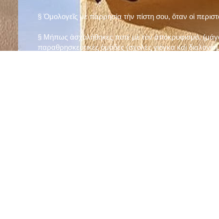
§ Ὁμολογεῖς μὲ παρρησία τὴν πίστη σου, ὅταν οἱ περισ
§ Μήπως ἀσχολήθηκες ποτὲ μὲ τὸν ἀποκρυφισμό, (μάγου
παραθρησκευτικὲς ὁμάδες (σχολὲς γιόγκα καὶ διαλογισμ
§ Μήπως πιστεύεις στὴν τύχη καὶ στὰ ὄνειρα ἢ ἀσχολεῖσα
ἀριθμός», «τὸ πέταλο φέρνει γούρι» κ.λπ.);
§ Προσεύχεσαι τακτικὰ καὶ προσεκτικὰ στὸ σπίτι σου (π
πρωτίστως τὸν Θεὸ γιὰ τὶς ποικίλες, φανερὲς καὶ ἀφανεῖ
§ Μελετᾶς καθημερινὰ τὴν Ἁγία Γραφὴ καὶ ἄλλα ψυχωφ
§ Νηστεύεις, ἂν δὲν ὑπάρχουν σοβαροὶ λόγοι ὑγείας, τὴ
§ Προσέρχεσαι τακτικὰ στὸ Μυστήριο τῆς Θείας Κοινωνί
§ Μήπως βλαστημᾶς τὸ ὄνομα τοῦ Χρίστου, τῆς Παναγί
§ Μήπως ὁρκίζεσαι χωρὶς λόγο ἢ ἀθέτησες τυχὸν ὅρκο