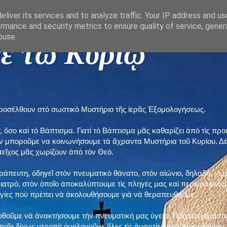
liver its services and to analyze traffic. Your IP address and u
rmance and security metrics to ensure quality of service, gene
buse.
ε τῶ Κυρίῳ "
προσέλθουν στὸ σωστικὸ Μυστήριο τῆς ἱερᾶς Ἐξομολογήσεως.
, ὅσο καὶ τὸ Βάπτισμα. Γιατί τὸ Βάπτισμα μᾶς καθαρίζει ἀπὸ τὶς 
ὲν μποροῦμε να κοινωνήσουμε τὰ ἄχραντα Μυστήρια τοῦ Κυρίου. Δ
τεῖχος μᾶς χωρίζουν ἀπὸ τὸν Θεό.
εράπευτη, ὁδηγεῖ στὸν πνευματικὸ θάνατο, στὸν αἰώνιο, δηλαδή, χω
ατρό, στὸν ὁποῖο ἀποκαλύπτουμε τὶς πληγές μας καὶ περιγράφουμε
δηγίες ποὺ πρέπει νὰ ἀκολουθήσουμε γιὰ νὰ θεραπευθοῦμε.
ποθοῦμε νὰ ἀνακτήσουμε τὴν πνευματική μας ὑγεία. Προσερχόμαστε
ποῖο δίχως ντροπὴ ὁμολογοῦμε ὅλες τὶς ἁμαρτίες ποὺ τραυμάτισαν τ