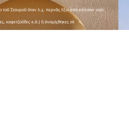
ῖο τοῦ Σταυροῦ ὅταν λ.χ. περνᾶς ἔξω ἀπὸ κάποιον ναό;
ς, καφετζοῦδες κ.ἅ.) ἢ ἀναμίχθηκες σὲ
δεισιδαιμονίες (π.χ. «τὸ 13 εἶναι γρουσούζικος
ακὴ καὶ τὶς μεγάλες γιορτές), εὐγνωμονώντας
;
νευματικοῦ σου;