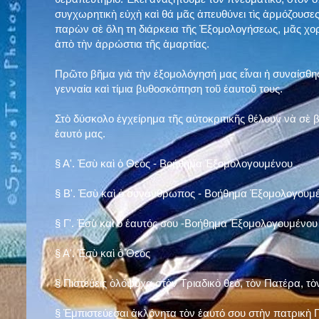
συγχωρητικὴ εὐχὴ καὶ θά μᾶς ἀπευθύνει τὶς ἁρμόζουσες
παρὼν σὲ ὅλη τη διάρκεια τῆς Ἐξομολογήσεως, μᾶς χορ
ἀπὸ τὴν ἀρρώστια τῆς ἁμαρτίας.
Πρῶτο βῆμα γιὰ τὴν ἐξομολόγησή μας εἶναι ἡ συναίσθησ
γενναία καὶ τίμια βυθοσκόπηση τοῦ ἑαυτοῦ τους.
Στὸ δύσκολο ἐγχείρημα τῆς αὐτοκριτικῆς θέλουν νὰ σὲ
ἑαυτό μας
.
§
Α'. Ἐσὺ καὶ ὁ Θεὸς - Βοήθημα Ἐξομολογουμένου
§
Β'. Ἐσὺ καὶ ὁ συνάνθρωπος - Βοήθημα Ἐξομολογουμ
§
Γ'. Ἐσὺ καὶ ὁ ἑαυτός σου -Βοήθημα Ἐξομολογουμένου
§ Α'. Ἐσὺ καὶ ὁ Θεὸς
§ Πιστεύεις ὁλόψυχα στὸν Τριαδικὸ θεό, τὸν Πατέρα, τὸ
§ Ἐμπιστεύεσαι ἀκλόνητα τὸν ἑαυτό σου στὴν πατρικὴ Π