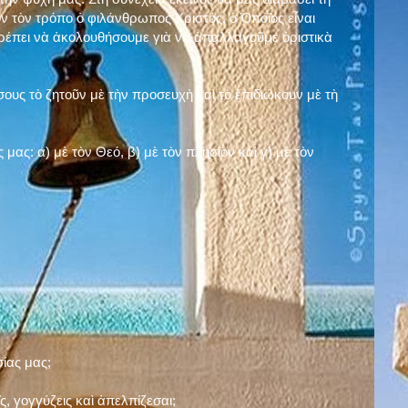
ν τὸν τρόπο ὁ φιλάνθρωπος Χριστός, ὁ Ὁποῖος εἶναι
πρέπει νὰ ἀκολουθήσουμε γιὰ νὰ ἀπαλλαγοῦμε ὁριστικὰ
ους τὸ ζητοῦν μὲ τὴν προσευχὴ καὶ τὸ ἐπιδιώκουν μὲ τὴ
ς μας: α)
μὲ τὸν Θεό
, β)
μὲ τὸν πλησίον
καὶ γ)
μὲ τὸν
σίας μας;
, γογγύζεις καὶ ἀπελπίζεσαι;