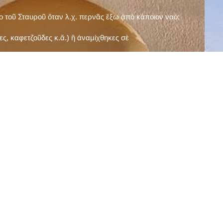
ῖο τοῦ Σταυροῦ ὅταν λ.χ. περνᾶς ἔξω ἀπὸ κάποιον ναό;
ς, καφετζοῦδες κ.ἅ.) ἢ ἀναμίχθηκες σὲ
δεισιδαιμονίες (π.χ. «τὸ 13 εἶναι γρουσούζικος
ακὴ καὶ τὶς μεγάλες γιορτές), εὐγνωμονώντας
;
νευματικοῦ σου;