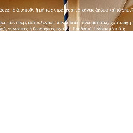
τάσεις τὸ ἀπαιτοῦν ἢ μήπως ντρέπεσαι νὰ κάνεις ἀκόμα καὶ τὸ σημε
ς, μέντιουμ, ἀστρολόγους, ὑπνωτιστές, πνευματιστές, χαρτορίχτρε
οῦ, γνωστικὲς ἢ θεοσοφικὲς σχολές, Βουδισμό, Ἰνδουισμὸ κ.ἅ.);
ι μὲ τὸ ξεμάτιασμα καὶ δίνεις σημασία στὶς διάφορες προλήψεις καὶ 
ρωί, βράδυ, πρὶν καὶ μετὰ τὰ γεύματα) ἢ στὴν Ἐκκλησία (κάθε Κυρι
ς εὐεργεσίες Του;
ελῆ βιβλία;
ν Τετάρτη καὶ τὴν Παρασκευὴ καὶ τὶς ἄλλες περιόδους τῶν Νηστειῶν
ας, ὑστέρα ἀπὸ τὴν κατάλληλη προετοιμασία καὶ τὴν ἔγκριση τοῦ π
ας ἢ τῶν Ἁγίων μας;
 ἢ ὑπόσχεσή σου στὸν Θεό;