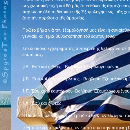
συγχωρητικὴ εὐχὴ καὶ θά μᾶς ἀπευθύνει τὶς ἁρμόζουσες
παρὼν σὲ ὅλη τη διάρκεια τῆς Ἐξομολογήσεως, μᾶς χορ
ἀπὸ τὴν ἀρρώστια τῆς ἁμαρτίας.
Πρῶτο βῆμα γιὰ τὴν ἐξομολόγησή μας εἶναι ἡ συναίσθησ
γενναία καὶ τίμια βυθοσκόπηση τοῦ ἑαυτοῦ τους.
Στὸ δύσκολο ἐγχείρημα τῆς αὐτοκριτικῆς θέλουν νὰ σὲ
ἑαυτό μας
.
§
Α'. Ἐσὺ καὶ ὁ Θεὸς - Βοήθημα Ἐξομολογουμένου
§
Β'. Ἐσὺ καὶ ὁ συνάνθρωπος - Βοήθημα Ἐξομολογουμ
§
Γ'. Ἐσὺ καὶ ὁ ἑαυτός σου -Βοήθημα Ἐξομολογουμένου
§ Α'. Ἐσὺ καὶ ὁ Θεὸς
§ Πιστεύεις ὁλόψυχα στὸν Τριαδικὸ θεό, τὸν Πατέρα, τὸ
§ Ἐμπιστεύεσαι ἀκλόνητα τὸν ἑαυτό σου στὴν πατρικὴ Π