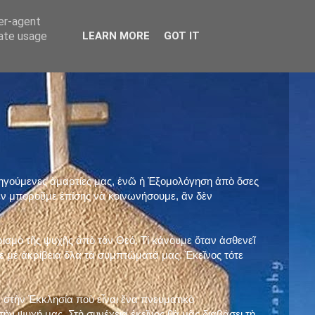
ser-agent
rate usage
LEARN MORE
GOT IT
προηγούμενες ἁμαρτίες μας, ἐνῶ ἡ Ἐξομολόγηση ἀπὸ ὅσες
ὲν μποροῦμε ἐπίσης νὰ κοινωνήσουμε, ἂν δὲν
ρισμὸ τῆς ψυχῆς ἀπὸ τὸν Θεό. Τί κάνουμε ὅταν ἀσθενεῖ
 μὲ ἀκρίβεια ὅλα τὰ συμπτώματά μας. Ἐκεῖνος τότε
 στὴν Ἐκκλησία ποὺ εἶναι ἕνα πνευματικὸ
ὴν ψυχή μας. Στὴ συνέχεια ἐκεῖνος θὰ μᾶς διαβάσει τὴ