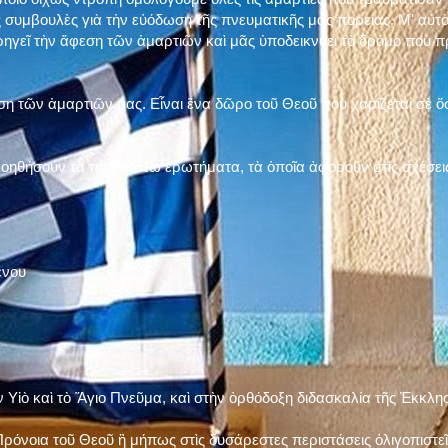
 συμβουλὲς γιὰ τὴν εὐόδωση τῆς πνευματικῆς μας πορείας. Μ' αὐτὸ
ηγεῖ τὴν ἄφεση τῶν ἁμαρτιῶν καὶ μᾶς ὑποδεικνύει τὸ δρόμο ποὺ 
η τῶν ἁμαρτιῶν μας. Εἶναι ἕνα δῶρο τοῦ Θεοῦ ποὺ χαρίζεται σὲ ὅσ
 βοηθήσουν τὰ παρακάτω ἐρωτήματα, τὰ ὁποῖα ἀφοροῦν στὶς σχέσει
ένου
ν Υἱὸ καὶ τὸ Ἅγιο Πνεῦμα, καὶ στὴν ὀρθόδοξη διδασκαλία τῆς Ἐκκλη
ρόνοια τοῦ Θεοῦ ἢ μήπως στὶς δυσάρεστες περιστάσεις ὀλιγοπιστεῖς