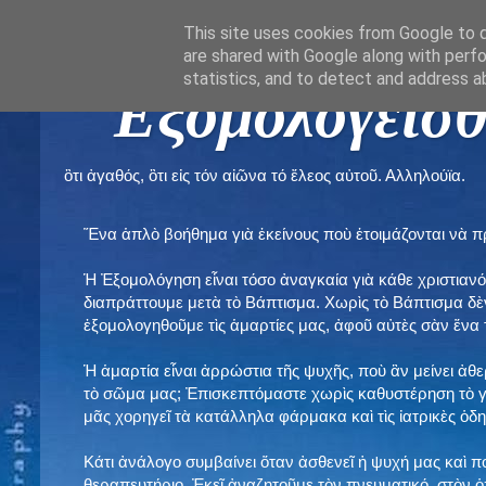
This site uses cookies from Google to de
are shared with Google along with perfo
statistics, and to detect and address a
" Εξομολογεῖσθ
ὃτι ἀγαθός, ὃτι εἰς τόν αἰῶνα τό ἔλεος αὐτοῦ. Αλληλούϊα.
Ἕνα ἁπλὸ βοήθημα γιὰ ἐκείνους ποὺ ἑτοιμάζονται νὰ 
Ἡ Ἐξομολόγηση εἶναι τόσο ἀναγκαία γιὰ κάθε χριστιανό
διαπράττουμε μετὰ τὸ Βάπτισμα. Χωρὶς τὸ Βάπτισμα δ
ἐξομολογηθοῦμε τὶς ἁμαρτίες μας, ἀφοῦ αὐτὲς σὰν ἕνα 
Ἡ ἁμαρτία εἶναι ἀρρώστια τῆς ψυχῆς, ποὺ ἂν μείνει ἀθ
τὸ σῶμα μας; Ἐπισκεπτόμαστε χωρὶς καθυστέρηση τὸ γι
μᾶς χορηγεῖ τὰ κατάλληλα φάρμακα καὶ τὶς ἰατρικὲς ὁ
Κάτι ἀνάλογο συμβαίνει ὅταν ἀσθενεῖ ἡ ψυχή μας καὶ 
θεραπευτήριο. Ἐκεῖ ἀναζητοῦμε τὸν πνευματικό, στὸν ὁ