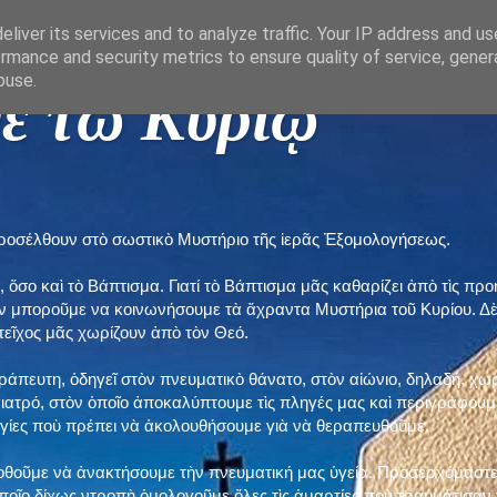
liver its services and to analyze traffic. Your IP address and u
rmance and security metrics to ensure quality of service, gene
buse.
ε τῶ Κυρίῳ "
προσέλθουν στὸ σωστικὸ Μυστήριο τῆς ἱερᾶς Ἐξομολογήσεως.
, ὅσο καὶ τὸ Βάπτισμα. Γιατί τὸ Βάπτισμα μᾶς καθαρίζει ἀπὸ τὶς 
ὲν μποροῦμε να κοινωνήσουμε τὰ ἄχραντα Μυστήρια τοῦ Κυρίου. Δ
τεῖχος μᾶς χωρίζουν ἀπὸ τὸν Θεό.
εράπευτη, ὁδηγεῖ στὸν πνευματικὸ θάνατο, στὸν αἰώνιο, δηλαδή, χω
ατρό, στὸν ὁποῖο ἀποκαλύπτουμε τὶς πληγές μας καὶ περιγράφουμε
δηγίες ποὺ πρέπει νὰ ἀκολουθήσουμε γιὰ νὰ θεραπευθοῦμε.
ποθοῦμε νὰ ἀνακτήσουμε τὴν πνευματική μας ὑγεία. Προσερχόμαστε
ποῖο δίχως ντροπὴ ὁμολογοῦμε ὅλες τὶς ἁμαρτίες ποὺ τραυμάτισαν τ