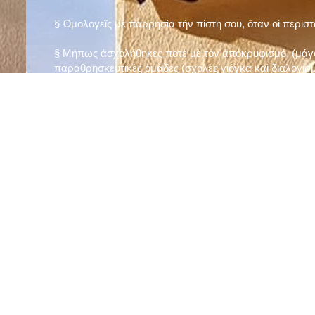
§ Ὁμολογεῖς μὲ παρρησία τὴν πίστη σου, ὅταν οἱ περισ
§ Μήπως ἀσχολήθηκες ποτὲ μὲ τὸν ἀποκρυφισμό, (μάγου
παραθρησκευτικὲς ὁμάδες (σχολὲς γιόγκα καὶ διαλογισμ
§ Μήπως πιστεύεις στὴν τύχη καὶ στὰ ὄνειρα ἢ ἀσχολεῖσα
ἀριθμός», «τὸ πέταλο φέρνει γούρι» κ.λπ.);
§ Προσεύχεσαι τακτικὰ καὶ προσεκτικὰ στὸ σπίτι σου (π
πρωτίστως τὸν Θεὸ γιὰ τὶς ποικίλες, φανερὲς καὶ ἀφανεῖ
§ Μελετᾶς καθημερινὰ τὴν Ἁγία Γραφὴ καὶ ἄλλα ψυχωφ
§ Νηστεύεις, ἂν δὲν ὑπάρχουν σοβαροὶ λόγοι ὑγείας, τὴ
§ Προσέρχεσαι τακτικὰ στὸ Μυστήριο τῆς Θείας Κοινωνί
§ Μήπως βλαστημᾶς τὸ ὄνομα τοῦ Χρίστου, τῆς Παναγί
§ Μήπως ὁρκίζεσαι χωρὶς λόγο ἢ ἀθέτησες τυχὸν ὅρκο