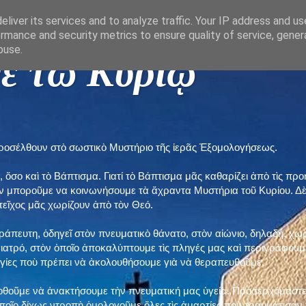
liver its services and to analyze traffic. Your IP address and u
rmance and security metrics to ensure quality of service, gene
buse.
ε τῶ Κυρίῳ "
προσέλθουν στὸ σωστικὸ Μυστήριο τῆς ἱερᾶς Ἐξομολογήσεως.
, ὅσο καὶ τὸ Βάπτισμα. Γιατί τὸ Βάπτισμα μᾶς καθαρίζει ἀπὸ τὶς 
ὲν μποροῦμε να κοινωνήσουμε τὰ ἄχραντα Μυστήρια τοῦ Κυρίου. Δ
τεῖχος μᾶς χωρίζουν ἀπὸ τὸν Θεό.
εράπευτη, ὁδηγεῖ στὸν πνευματικὸ θάνατο, στὸν αἰώνιο, δηλαδή, χω
ατρό, στὸν ὁποῖο ἀποκαλύπτουμε τὶς πληγές μας καὶ περιγράφουμε
δηγίες ποὺ πρέπει νὰ ἀκολουθήσουμε γιὰ νὰ θεραπευθοῦμε.
ποθοῦμε νὰ ἀνακτήσουμε τὴν πνευματική μας ὑγεία. Προσερχόμαστε
ποῖο δίχως ντροπὴ ὁμολογοῦμε ὅλες τὶς ἁμαρτίες ποὺ τραυμάτισαν τ