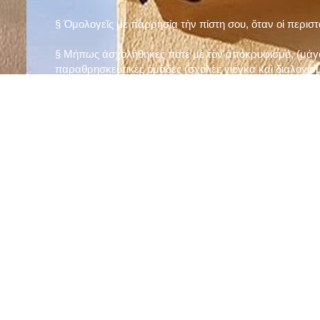
§ Ὁμολογεῖς μὲ παρρησία τὴν πίστη σου, ὅταν οἱ περισ
§ Μήπως ἀσχολήθηκες ποτὲ μὲ τὸν ἀποκρυφισμό, (μάγου
παραθρησκευτικὲς ὁμάδες (σχολὲς γιόγκα καὶ διαλογισμ
§ Μήπως πιστεύεις στὴν τύχη καὶ στὰ ὄνειρα ἢ ἀσχολεῖσα
ἀριθμός», «τὸ πέταλο φέρνει γούρι» κ.λπ.);
§ Προσεύχεσαι τακτικὰ καὶ προσεκτικὰ στὸ σπίτι σου (π
πρωτίστως τὸν Θεὸ γιὰ τὶς ποικίλες, φανερὲς καὶ ἀφανεῖ
§ Μελετᾶς καθημερινὰ τὴν Ἁγία Γραφὴ καὶ ἄλλα ψυχωφ
§ Νηστεύεις, ἂν δὲν ὑπάρχουν σοβαροὶ λόγοι ὑγείας, τὴ
§ Προσέρχεσαι τακτικὰ στὸ Μυστήριο τῆς Θείας Κοινωνί
§ Μήπως βλαστημᾶς τὸ ὄνομα τοῦ Χρίστου, τῆς Παναγί
§ Μήπως ὁρκίζεσαι χωρὶς λόγο ἢ ἀθέτησες τυχὸν ὅρκο