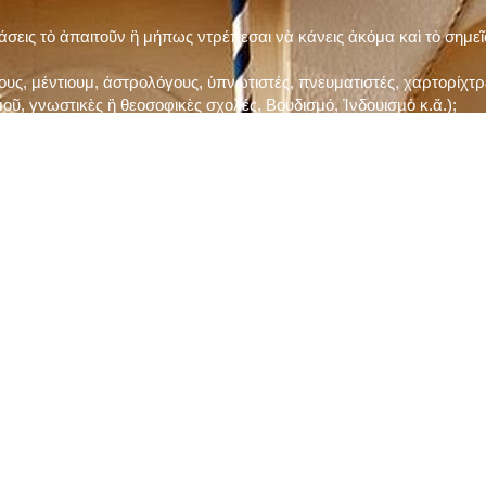
τάσεις τὸ ἀπαιτοῦν ἢ μήπως ντρέπεσαι νὰ κάνεις ἀκόμα καὶ τὸ σημε
ς, μέντιουμ, ἀστρολόγους, ὑπνωτιστές, πνευματιστές, χαρτορίχτρε
οῦ, γνωστικὲς ἢ θεοσοφικὲς σχολές, Βουδισμό, Ἰνδουισμὸ κ.ἅ.);
ι μὲ τὸ ξεμάτιασμα καὶ δίνεις σημασία στὶς διάφορες προλήψεις καὶ 
ρωί, βράδυ, πρὶν καὶ μετὰ τὰ γεύματα) ἢ στὴν Ἐκκλησία (κάθε Κυρι
ς εὐεργεσίες Του;
ελῆ βιβλία;
ν Τετάρτη καὶ τὴν Παρασκευὴ καὶ τὶς ἄλλες περιόδους τῶν Νηστειῶν
ας, ὑστέρα ἀπὸ τὴν κατάλληλη προετοιμασία καὶ τὴν ἔγκριση τοῦ π
ας ἢ τῶν Ἁγίων μας;
 ἢ ὑπόσχεσή σου στὸν Θεό;