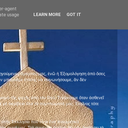
ser-agent
rate usage
LEARN MORE
GOT IT
προηγούμενες ἁμαρτίες μας, ἐνῶ ἡ Ἐξομολόγηση ἀπὸ ὅσες
ὲν μποροῦμε ἐπίσης νὰ κοινωνήσουμε, ἂν δὲν
ρισμὸ τῆς ψυχῆς ἀπὸ τὸν Θεό. Τί κάνουμε ὅταν ἀσθενεῖ
 μὲ ἀκρίβεια ὅλα τὰ συμπτώματά μας. Ἐκεῖνος τότε
 στὴν Ἐκκλησία ποὺ εἶναι ἕνα πνευματικὸ
ὴν ψυχή μας. Στὴ συνέχεια ἐκεῖνος θὰ μᾶς διαβάσει τὴ