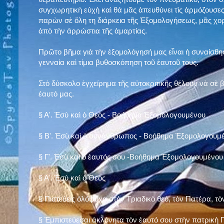
συγχωρητικὴ εὐχὴ καὶ θά μᾶς ἀπευθύνει τὶς ἁρμόζουσες
παρὼν σὲ ὅλη τη διάρκεια τῆς Ἐξομολογήσεως, μᾶς χορ
ἀπὸ τὴν ἀρρώστια τῆς ἁμαρτίας.
Πρῶτο βῆμα γιὰ τὴν ἐξομολόγησή μας εἶναι ἡ συναίσθησ
γενναία καὶ τίμια βυθοσκόπηση τοῦ ἑαυτοῦ τους.
Στὸ δύσκολο ἐγχείρημα τῆς αὐτοκριτικῆς θέλουν νὰ σὲ
ἑαυτό μας
.
§
Α'. Ἐσὺ καὶ ὁ Θεὸς - Βοήθημα Ἐξομολογουμένου
§
Β'. Ἐσὺ καὶ ὁ συνάνθρωπος - Βοήθημα Ἐξομολογουμ
§
Γ'. Ἐσὺ καὶ ὁ ἑαυτός σου -Βοήθημα Ἐξομολογουμένου
§ Α'. Ἐσὺ καὶ ὁ Θεὸς
§ Πιστεύεις ὁλόψυχα στὸν Τριαδικὸ θεό, τὸν Πατέρα, τὸ
§ Ἐμπιστεύεσαι ἀκλόνητα τὸν ἑαυτό σου στὴν πατρικὴ Π