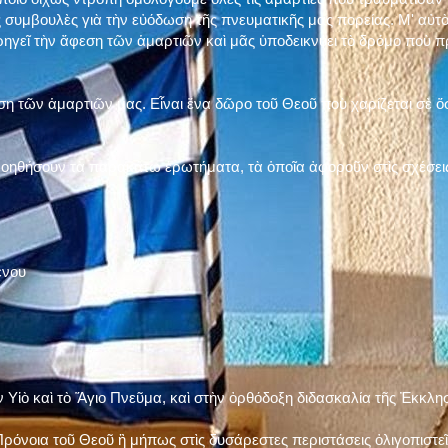
 συμβουλὲς γιὰ τὴν εὐόδωση τῆς πνευματικῆς μας πορείας. Μ' αὐτὸ
ηγεῖ τὴν ἄφεση τῶν ἁμαρτιῶν καὶ μᾶς ὑποδεικνύει τὸ δρόμο ποὺ 
η τῶν ἁμαρτιῶν μας. Εἶναι ἕνα δῶρο τοῦ Θεοῦ ποὺ χαρίζεται σὲ ὅσ
 βοηθήσουν τὰ παρακάτω ἐρωτήματα, τὰ ὁποῖα ἀφοροῦν στὶς σχέσει
ένου
ν Υἱὸ καὶ τὸ Ἅγιο Πνεῦμα, καὶ στὴν ὀρθόδοξη διδασκαλία τῆς Ἐκκλη
ρόνοια τοῦ Θεοῦ ἢ μήπως στὶς δυσάρεστες περιστάσεις ὀλιγοπιστεῖς