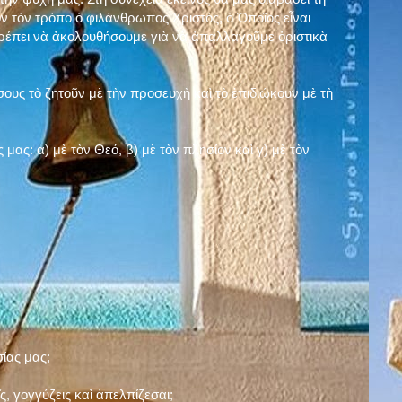
ν τὸν τρόπο ὁ φιλάνθρωπος Χριστός, ὁ Ὁποῖος εἶναι
πρέπει νὰ ἀκολουθήσουμε γιὰ νὰ ἀπαλλαγοῦμε ὁριστικὰ
ους τὸ ζητοῦν μὲ τὴν προσευχὴ καὶ τὸ ἐπιδιώκουν μὲ τὴ
ς μας: α)
μὲ τὸν Θεό
, β)
μὲ τὸν πλησίον
καὶ γ)
μὲ τὸν
σίας μας;
, γογγύζεις καὶ ἀπελπίζεσαι;