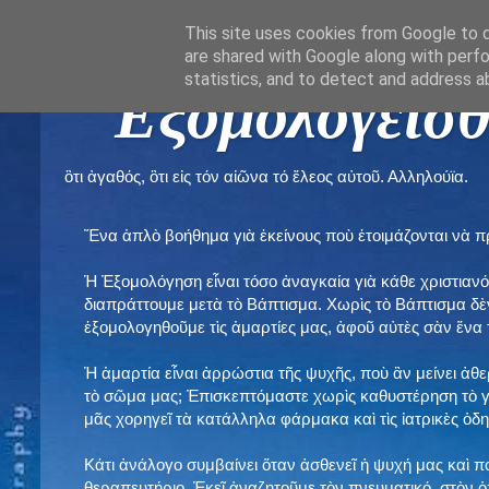
This site uses cookies from Google to de
are shared with Google along with perfo
statistics, and to detect and address a
" Εξομολογεῖσθ
ὃτι ἀγαθός, ὃτι εἰς τόν αἰῶνα τό ἔλεος αὐτοῦ. Αλληλούϊα.
Ἕνα ἁπλὸ βοήθημα γιὰ ἐκείνους ποὺ ἑτοιμάζονται νὰ 
Ἡ Ἐξομολόγηση εἶναι τόσο ἀναγκαία γιὰ κάθε χριστιανό
διαπράττουμε μετὰ τὸ Βάπτισμα. Χωρὶς τὸ Βάπτισμα δ
ἐξομολογηθοῦμε τὶς ἁμαρτίες μας, ἀφοῦ αὐτὲς σὰν ἕνα 
Ἡ ἁμαρτία εἶναι ἀρρώστια τῆς ψυχῆς, ποὺ ἂν μείνει ἀθ
τὸ σῶμα μας; Ἐπισκεπτόμαστε χωρὶς καθυστέρηση τὸ γι
μᾶς χορηγεῖ τὰ κατάλληλα φάρμακα καὶ τὶς ἰατρικὲς ὁ
Κάτι ἀνάλογο συμβαίνει ὅταν ἀσθενεῖ ἡ ψυχή μας καὶ 
θεραπευτήριο. Ἐκεῖ ἀναζητοῦμε τὸν πνευματικό, στὸν ὁ