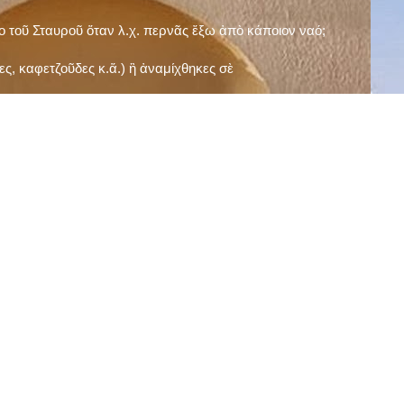
ῖο τοῦ Σταυροῦ ὅταν λ.χ. περνᾶς ἔξω ἀπὸ κάποιον ναό;
ς, καφετζοῦδες κ.ἅ.) ἢ ἀναμίχθηκες σὲ
δεισιδαιμονίες (π.χ. «τὸ 13 εἶναι γρουσούζικος
ακὴ καὶ τὶς μεγάλες γιορτές), εὐγνωμονώντας
;
νευματικοῦ σου;