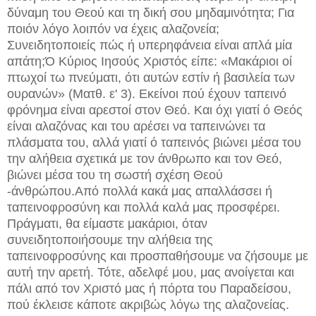
δύναμη του Θεού και τη δική σου μηδαμινότητα; Για
ποιόν λόγο λοιπόν να έχεις αλαζονεία;
Συνειδητοποιείς πώς ή υπερηφάνεια είναι απλά μία
απάτη;
Ό Κύριος Ιησούς Χριστός είπε: «Μακάριοι οί
πτωχοί τω πνεύματι, ότι αυτών εστίν ή βασιλεία των
ουρανών» (Ματθ. ε' 3). Εκείνοι πού έχουν ταπεινό
φρόνημα είναι αρεστοί στον Θεό. Και όχι γιατί ό Θεός
είναι αλαζόνας και του αρέσει να ταπεινώνει τα
πλάσματα του, αλλά γιατί ό ταπεινός βιώνει μέσα του
την αλήθεια σχετικά με τον άνθρωπο και τον Θεό,
βιώνει μέσα του τη σωστή σχέση Θεού
-άνθρώπου.
Από πολλά κακά μας απαλλάσσει ή
ταπεινοφροσύνη και πολλά καλά μας προσφέρει.
Πράγματι, θα είμαστε μακάριοι, όταν
συνειδητοποιήσουμε την αλήθεια της
ταπεινοφροσύνης και προσπαθήσουμε να ζήσουμε με
αυτή την αρετή. Τότε, αδελφέ μου, μας ανοίγεται και
πάλι από τον Χριστό μας ή πόρτα του Παραδείσου,
πού έκλεισε κάποτε ακριβώς λόγω της αλαζονείας.