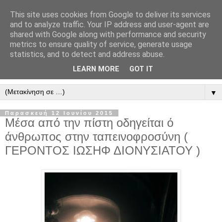
This site uses cookies from Google to deliver its services
" Εξομολογεῖσθε τῶ Κυρίῳ
and to analyze traffic. Your IP address and user-agent are
shared with Google along with performance and security
"
metrics to ensure quality of service, generate usage
statistics, and to detect and address abuse.
ὃτι ἀγαθός, ὃτι εἰς τόν αἰῶνα τό ἔλεος αὐτοῦ. Αλληλούϊα.
LEARN MORE
GOT IT
▼
Παρασκευή 12 Ιουνίου 2015
Μέσα από την πίστη οδηγείται ό
άνθρωπος στην ταπεινοφροσύνη (
ΓΕΡΟΝΤΟΣ ΙΩΣΗΦ ΔΙΟΝΥΣΙΑΤΟΥ )