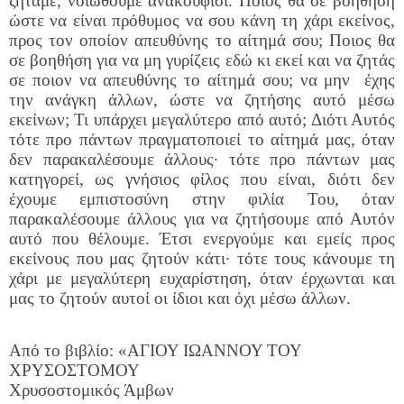
ζητάμε, νοιώθουμε ανακούφισι. Ποιος θα σε βοηθήση
ώστε να είναι πρόθυμος να σου κάνη τη χάρι εκείνος,
προς τον οποίον απευθύνης το αίτημά σου; Ποιος θα
σε βοηθήση για να μη γυρίζεις εδώ κι εκεί και να ζητάς
σε ποιον να απευθύνης το αίτημά σου; να μην έχης
την ανάγκη άλλων, ώστε να ζητήσης αυτό μέσω
εκείνων; Τι υπάρχει μεγαλύτερο από αυτό; Διότι Αυτός
τότε προ πάντων πραγματοποιεί το αίτημά μας, όταν
δεν παρακαλέσουμε άλλους∙ τότε προ πάντων μας
κατηγορεί, ως γνήσιος φίλος που είναι, διότι δεν
έχουμε εμπιστοσύνη στην φιλία Του, όταν
παρακαλέσουμε άλλους για να ζητήσουμε από Αυτόν
αυτό που θέλουμε. Έτσι ενεργούμε και εμείς προς
εκείνους που μας ζητούν κάτι∙ τότε τους κάνουμε τη
χάρι με μεγαλύτερη ευχαρίστηση, όταν έρχωνται και
μας το ζητούν αυτοί οι ίδιοι και όχι μέσω άλλων.
Από το βιβλίο: «ΑΓΙΟΥ ΙΩΑΝΝΟΥ ΤΟΥ
ΧΡΥΣΟΣΤΟΜΟΥ
Χρυσοστομικός Άμβων