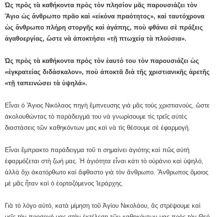
Ὡς πρὸς τὰ καθήκοντα πρὸς τὸν πλησίον μᾶς παρουσιάζει τὸν
Ἅγιο ὡς ἄνθρωπο πρᾶο καὶ «εἰκόνα πραότητος», καὶ ταυτόχρονα
ὡς ἄνθρωπο πλήρη στοργῆς καὶ ἀγάπης, ποὺ φθάνει σὲ πράξεις
ἀγαθοεργίας, ὥστε νὰ ἀποκτήσει «τῇ πτωχείᾳ τὰ πλούσια».
Ὡς πρὸς τὰ καθήκοντα πρὸς τὸν ἑαυτό του τὸν παρουσιάζει ὡς
«ἐγκρατείας διδάσκαλον», ποὺ ἀποκτᾶ διὰ τῆς χριστιανικῆς ἀρετῆς
«τῇ ταπεινώσει τὰ ὑψηλά».
Εἶναι ὁ Ἅγιος Νικόλαος πηγὴ ἔμπνευσης γιὰ μᾶς τοὺς χριστιανούς, ὥστε
ἀκολουθώντας τὸ παράδειγμά του νὰ γνωρίσουμε τὶς τρεῖς αὐτὲς
διαστάσεις τῶν καθηκόντων μας καὶ νὰ τὶς θέσουμε σὲ ἐφαρμογή.
Εἶναι ἔμπρακτο παράδειγμα τοῦ τι σημαίνει ἁγιότης καὶ πῶς αὐτὴ
ἐφαρμόζεται στὴ ζωή μας. Ἡ ἁγιότητα εἶναι κάτι τὸ οὐράνιο καὶ ὑψηλό,
ἀλλὰ ὄχι ἀκατόρθωτο καὶ ἄφθαστο γιὰ τὸν ἄνθρωπο. Ἄνθρωπος ὅμοιος
μὲ μᾶς ἦταν καὶ ὁ ἑορταζόμενος Ἱεράρχης.
Γιὰ τὸ λόγο αὐτό, κατὰ μίμηση τοῦ Ἁγίου Νικολάου, ἂς στρέψουμε καὶ
μεῖς τὴν προσοχή μας στὴν ἐκτέλεση τῶν καθηκόντων μας πρὸς τὸν Θεό,