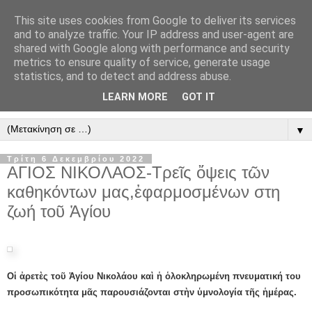
This site uses cookies from Google to deliver its services
" Εξομολογεῖσθε τῶ Κυρίῳ
and to analyze traffic. Your IP address and user-agent are
shared with Google along with performance and security
"
metrics to ensure quality of service, generate usage
statistics, and to detect and address abuse.
ὃτι ἀγαθός, ὃτι εἰς τόν αἰῶνα τό ἔλεος αὐτοῦ. Αλληλούϊα.
LEARN MORE
GOT IT
▼
Τρίτη 6 Δεκεμβρίου 2022
ΑΓΙΟΣ ΝΙΚΟΛΑΟΣ-Τρεῖς ὄψεις τῶν
καθηκόντων μας,ἐφαρμοσμένων στη
ζωή τοῦ Ἁγίου
Οἱ ἀρετὲς τοῦ Ἁγίου Νικολάου καὶ ἡ ὁλοκληρωμένη πνευματική του
προσωπικότητα μᾶς παρουσιάζονται στὴν ὑμνολογία τῆς ἡμέρας.