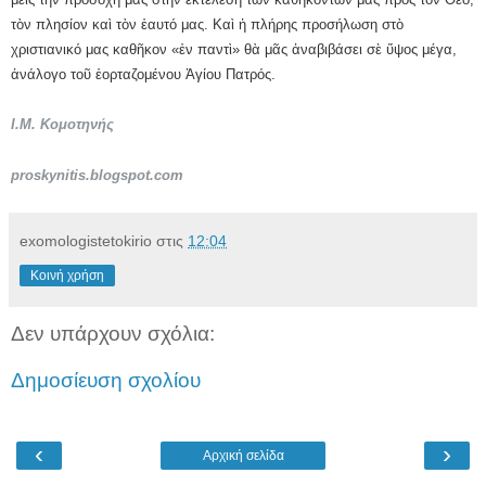
τὸν πλησίον καὶ τὸν ἑαυτό μας. Καὶ ἡ πλήρης προσήλωση στὸ
χριστιανικό μας καθῆκον «ἐν παντὶ» θὰ μᾶς ἀναβιβάσει σὲ ὕψος μέγα,
ἀνάλογο τοῦ ἑορταζομένου Ἁγίου Πατρός.
Ι.Μ. Κομοτηνής
proskynitis.blogspot.com
exomologistetokirio
στις
12:04
Κοινή χρήση
Δεν υπάρχουν σχόλια:
Δημοσίευση σχολίου
‹
›
Αρχική σελίδα