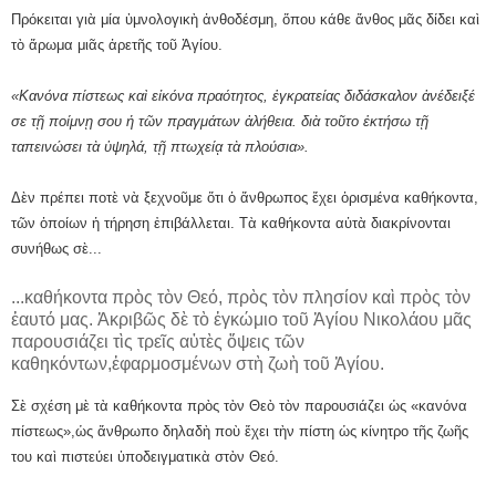
Πρόκειται γιὰ μία ὑμνολογικὴ ἀνθοδέσμη, ὅπου κάθε ἄνθος μᾶς δίδει καὶ
τὸ ἄρωμα μιᾶς ἀρετῆς τοῦ Ἁγίου.
«Κανόνα πίστεως καὶ εἰκόνα πραότητος, ἐγκρατείας διδάσκαλον ἀνέδειξέ
σε τῇ ποίμνῃ σου ἡ τῶν πραγμάτων ἀλήθεια. διὰ τοῦτο ἐκτήσω τῇ
ταπεινώσει τὰ ὑψηλά, τῇ πτωχείᾳ τὰ πλούσια».
Δὲν πρέπει ποτὲ νὰ ξεχνοῦμε ὅτι ὁ ἄνθρωπος ἔχει ὁρισμένα καθήκοντα,
τῶν ὁποίων ἡ τήρηση ἐπιβάλλεται. Τὰ καθήκοντα αὐτὰ διακρίνονται
συνήθως σὲ...
...καθήκοντα πρὸς τὸν Θεό, πρὸς τὸν πλησίον καὶ πρὸς τὸν
ἑαυτό μας. Ἀκριβῶς δὲ τὸ ἐγκώμιο τοῦ Ἁγίου Νικολάου μᾶς
παρουσιάζει τὶς τρεῖς αὐτὲς ὄψεις τῶν
καθηκόντων,ἐφαρμοσμένων στὴ ζωὴ τοῦ Ἁγίου.
Σὲ σχέση μὲ τὰ καθήκοντα πρὸς τὸν Θεὸ τὸν παρουσιάζει ὡς «κανόνα
πίστεως»,ὡς ἄνθρωπο δηλαδὴ ποὺ ἔχει τὴν πίστη ὡς κίνητρο τῆς ζωῆς
του καὶ πιστεύει ὑποδειγματικὰ στὸν Θεό.