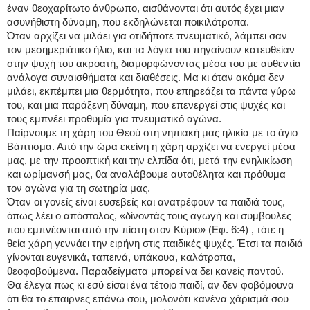
έναν θεοχαρίτωτο άνθρωπο, αισθάνονται ότι αυτός έχει μιαν
ασυνήθιστη δύναμη, που εκδηλώνεται ποικιλότροπα.
Όταν αρχίζει να μιλάει για οτιδήποτε πνευματικό, λάμπει σαν
τον μεσημεριάτικο ήλιο, και τα λόγια του πηγαίνουν κατευθείαν
στην ψυχή του ακροατή, διαμορφώνοντας μέσα του με αυθεντία
ανάλογα συναισθήματα και διαθέσεις. Μα κι όταν ακόμα δεν
μιλάει, εκπέμπει μια θερμότητα, που επηρεάζει τα πάντα γύρω
του, και μια παράξενη δύναμη, που επενεργεί στις ψυχές και
τους εμπνέει προθυμία για πνευματικό αγώνα.
Παίρνουμε τη χάρη του Θεού στη νηπιακή μας ηλικία με το άγιο
Βάπτισμα. Από την ώρα εκείνη η χάρη αρχίζει να ενεργεί μέσα
μας, με την προοπτική και την ελπίδα ότι, μετά την ενηλικίωση
και ωρίμανσή μας, θα αναλάβουμε αυτοθέλητα και πρόθυμα
τον αγώνα για τη σωτηρία μας.
Όταν οι γονείς είναι ευσεβείς και ανατρέφουν τα παιδιά τους,
όπως λέει ο απόστολος, «δίνοντάς τους αγωγή και συμβουλές
που εμπνέονται από την πίστη στον Κύριο» (Εφ. 6:4) , τότε η
θεία χάρη γεννάει την ειρήνη στις παιδικές ψυχές. Έτσι τα παιδιά
γίνονται ευγενικά, ταπεινά, υπάκουα, καλότροπα,
θεοφοβούμενα. Παραδείγματα μπορεί να δει κανείς παντού.
Θα έλεγα πως κι εσύ είσαι ένα τέτοιο παιδί, αν δεν φοβόμουνα
ότι θα το έπαιρνες επάνω σου, μολονότι κανένα χάρισμά σου