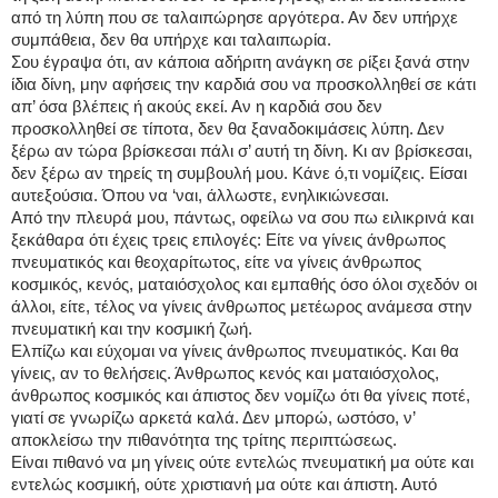
από τη λύπη που σε ταλαιπώρησε αργότερα. Αν δεν υπήρχε
συμπάθεια, δεν θα υπήρχε και ταλαιπωρία.
Σου έγραψα ότι, αν κάποια αδήριτη ανάγκη σε ρίξει ξανά στην
ίδια δίνη, μην αφήσεις την καρδιά σου να προσκολληθεί σε κάτι
απ’ όσα βλέπεις ή ακούς εκεί. Αν η καρδιά σου δεν
προσκολληθεί σε τίποτα, δεν θα ξαναδοκιμάσεις λύπη. Δεν
ξέρω αν τώρα βρίσκεσαι πάλι σ’ αυτή τη δίνη. Κι αν βρίσκεσαι,
δεν ξέρω αν τηρείς τη συμβουλή μου. Κάνε ό,τι νομίζεις. Είσαι
αυτεξούσια. Όπου να ‘ναι, άλλωστε, ενηλικιώνεσαι.
Από την πλευρά μου, πάντως, οφείλω να σου πω ειλικρινά και
ξεκάθαρα ότι έχεις τρεις επιλογές: Είτε να γίνεις άνθρωπος
πνευματικός και θεοχαρίτωτος, είτε να γίνεις άνθρωπος
κοσμικός, κενός, ματαιόσχολος και εμπαθής όσο όλοι σχεδόν οι
άλλοι, είτε, τέλος να γίνεις άνθρωπος μετέωρος ανάμεσα στην
πνευματική και την κοσμική ζωή.
Ελπίζω και εύχομαι να γίνεις άνθρωπος πνευματικός. Και θα
γίνεις, αν το θελήσεις. Άνθρωπος κενός και ματαιόσχολος,
άνθρωπος κοσμικός και άπιστος δεν νομίζω ότι θα γίνεις ποτέ,
γιατί σε γνωρίζω αρκετά καλά. Δεν μπορώ, ωστόσο, ν’
αποκλείσω την πιθανότητα της τρίτης περιπτώσεως.
Είναι πιθανό να μη γίνεις ούτε εντελώς πνευματική μα ούτε και
εντελώς κοσμική, ούτε χριστιανή μα ούτε και άπιστη. Αυτό