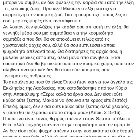
μπορεί να συμβεί, αν δεν φυλάξεις την καρδιά σου από την έλξη
της κοσμικής ζωής. Πρόσεξε! Μιλάω για έλξη και όχι για
συμμετοχή στην κοσμική ζωή. Γιατί η συμμετοχή, όπως λες κι
εσύ, μερικές φορές είναι αναπόφευκτη.
Αν λοιπόν, δεν φυλάξεις την καρδιά σου απ’ αυτή την έλξη, θα
γεννηθεί μέσα σου μια συμπάθεια για την κοσμικότητα,
συμπάθεια που δεν θα σε αποκόψει εντελώς από τις
χριστιανικές αρχές σου, αλλά θα σου εμπνεύσει κάποια
ψυχρότητα απέναντί τους. Θα διατηρήσεις τις αρχές σου, ή
μάλλον μερικές απ’ αυτές, αλλά μόνο από συνήθεια. Έτσι
ουσιαστικά δεν θα βρίσκεσαι ούτε στον κοσμικό χώρο, ούτε στον
αληθινά πνευματικό· δεν θα είσαι ούτε κοσμικός ούτε
πνευματικός άνθρωπος.
Το αποτέλεσμα ποιο θα είναι; Όποιο ήταν και για τον άγγελο της
Εκκλησίας της Λαοδικείας, που καταδικάστηκε από τον Κύριο
στην Αποκάλυψη: «Ξέρω καλά τα έργα σου. Δεν είσαι ούτε
κρύος ούτε ζεστός. Μακάρι να ήσουνα είτε κρύος είτε ζεστός!
Επειδή, όμως, δεν είσαι ούτε κρύος ούτε ζεστός αλλά χλιαρός,
γι’ αυτό θα σε ξεράσω από το στόμα μου» (Αποκ. 3:15-16).
Πρέπει να είναι κανείς θερμός απέναντι στον Θεό και σ’ όλα τα
θεία, αλλά ψυχρός απέναντι στην κοσμικότητα και την αμαρτία.
Αν δεν είσαι ούτε ψυχρή απέναντι στην κοσμικότητα ούτε θερμή
απέναντι στα θεία, αλλά χλιαρή και κρυερή απέναντι σε όλα, ο