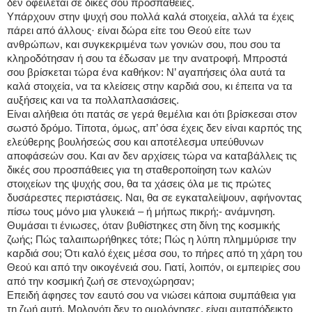
δεν οφείλεται σε δικές σου προσπάθειες.
Υπάρχουν στην ψυχή σου πολλά καλά στοιχεία, αλλά τα έχεις
πάρει από άλλους· είναι δώρα είτε του Θεού είτε των
ανθρώπων, και συγκεκριμένα των γονιών σου, που σου τα
κληροδότησαν ή σου τα έδωσαν με την ανατροφή. Μπροστά
σου βρίσκεται τώρα ένα καθήκον: Ν’ αγαπήσεις όλα αυτά τα
καλά στοιχεία, να τα κλείσεις στην καρδιά σου, κι έπειτα να τα
αυξήσεις και να τα πολλαπλασιάσεις.
Είναι αλήθεια ότι πατάς σε γερά θεμέλια και ότι βρίσκεσαι στον
σωστό δρόμο. Τίποτα, όμως, απ’ όσα έχεις δεν είναι καρπός της
ελεύθερης βουλήσεώς σου και αποτέλεσμα υπεύθυνων
αποφάσεών σου. Και αν δεν αρχίσεις τώρα να καταβάλλεις τις
δικές σου προσπάθειες για τη σταθεροποίηση των καλών
στοιχείων της ψυχής σου, θα τα χάσεις όλα με τις πρώτες
δυσάρεστες περιστάσεις. Ναι, θα σε εγκαταλείψουν, αφήνοντας
πίσω τους μόνο μια γλυκειά – ή μήπως πικρή;- ανάμνηση.
Θυμάσαι τι ένιωσες, όταν βυθίστηκες στη δίνη της κοσμικής
ζωής; Πώς ταλαιπωρήθηκες τότε; Πώς η λύπη πλημμύρισε την
καρδιά σου; Ότι καλό έχεις μέσα σου, το πήρες από τη χάρη του
Θεού και από την οικογένειά σου. Γιατί, λοιπόν, οι εμπειρίες σου
από την κοσμική ζωή σε στενοχώρησαν;
Επειδή άφησες τον εαυτό σου να νιώσει κάποια συμπάθεια για
τη ζωή αυτή. Μολονότι δεν το ομολόγησες, είναι αυταπόδεικτο