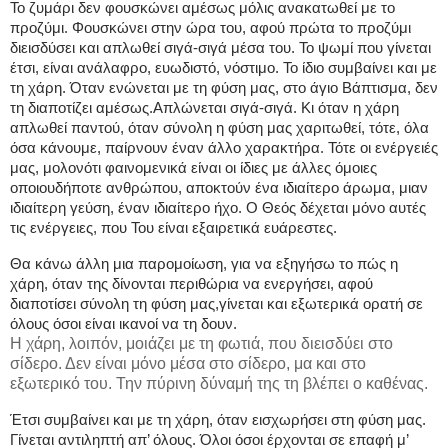
Το ζυμάρι δεν φουσκώνει αμέσως μόλις ανακατωθεί με το
προζύμι. Φουσκώνει στην ώρα του, αφού πρώτα το προζύμι
διεισδύσει και απλωθεί σιγά-σιγά μέσα του. Το ψωμί που γίνεται
έτσι, είναι ανάλαφρο, ευωδιστό, νόστιμο. Το ίδιο συμβαίνει και με
τη χάρη. Όταν ενώνεται με τη φύση μας, στο άγιο Βάπτισμα, δεν
τη διαποτίζει αμέσως.
Απλώνεται σιγά-σιγά. Κι όταν η χάρη
απλωθεί παντού, όταν σύνολη η φύση μας χαριτωθεί, τότε, όλα
όσα κάνουμε, παίρνουν έναν άλλο χαρακτήρα. Τότε οι ενέργειές
μας, μολονότι φαινομενικά είναι οι ίδιες με άλλες όμοιες
οποιουδήποτε ανθρώπου, αποκτούν ένα ιδιαίτερο άρωμα, μιαν
ιδιαίτερη γεύση, έναν ιδιαίτερο ήχο. Ο Θεός δέχεται μόνο αυτές
τις ενέργειες, που Του είναι εξαιρετικά ευάρεστες.
Θα κάνω άλλη μια παρομοίωση, για να εξηγήσω το πώς η
χάρη, όταν της δίνονται περιθώρια να ενεργήσει, αφού
διαποτίσει σύνολη τη φύση μας,γίνεται και εξωτερικά ορατή σε
όλους όσοι είναι ικανοί να τη δουν.
Η χάρη, λοιπόν, μοιάζει με τη φωτιά, που διεισδύει στο
σίδερο. Δεν είναι μόνο μέσα στο σίδερο, μα και στο
εξωτερικό του. Την πύρινη δύναμή της τη βλέπει ο καθένας.
Έτσι συμβαίνει και με τη χάρη, όταν εισχωρήσει στη φύση μας.
Γίνεται αντιληπτή απ’ όλους. Όλοι όσοι έρχονται σε επαφή μ’