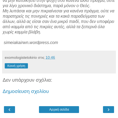
να μην κατοικήσει στην ψυχή σου κανένα άλλο πράγμα, ούτε
για λίγο χρονικό διάστημα, παρά μόνον ο Θεός.
Μη λυπάσαι και μην πικραίνεσαι για κανένα πράγμα, ούτε να
παρατηρείς τις πονηριές και τα κακά παραδείγματα των
άλλων, αλλά ας είσαι σαν ένα μικρό παιδί, που δεν υποφέρει
από καμμία από τις πικρίες αυτές, αλλά τα ξεπερνά όλα
χωρίς καμμία βλάβη.
simeiakairwn.wordpress.com
exomologistetokirio
στις
10:46
Κοινή χρήση
Δεν υπάρχουν σχόλια:
Δημοσίευση σχολίου
‹
›
Αρχική σελίδα