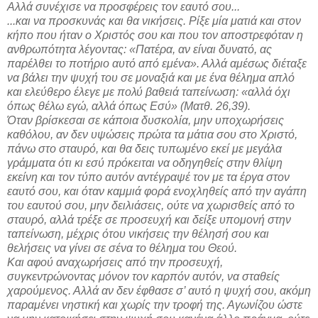
Αλλά συνέχισε να προσφέρεις τον εαυτό σου...
...και να προσκυνάς και θα νικήσεις. Ρίξε μία ματιά και στον
κήπο που ήταν ο Χριστός σου και που τον αποστρεφόταν η
ανθρωπότητα λέγοντας: «Πατέρα, αν είναι δυνατό, ας
παρέλθει το ποτήριο αυτό από εμένα». Αλλά αμέσως διέταξε
να βάλει την ψυχή του σε μοναξιά και με ένα θέλημα απλό
και ελεύθερο έλεγε με πολύ βαθειά ταπείνωση: «αλλά όχι
όπως θέλω εγώ, αλλά όπως Εσύ» (Ματθ. 26,39).
Όταν βρίσκεσαι σε κάποια δυσκολία, μην υποχωρήσεις
καθόλου, αν δεν υψώσεις πρώτα τα μάτια σου στο Χριστό,
πάνω στο σταυρό, και θα δεις τυπωμένο εκεί με μεγάλα
γράμματα ότι κι εσύ πρόκειται να οδηγηθείς στην θλίψη
εκείνη και τον τύπο αυτόν αντέγραψέ τον με τα έργα στον
εαυτό σου, και όταν καμμιά φορά ενοχληθείς από την αγάπη
του εαυτού σου, μην δειλιάσεις, ούτε να χωρισθείς από το
σταυρό, αλλά τρέξε σε προσευχή και δείξε υπομονή στην
ταπείνωση, μέχρις ότου νικήσεις την θέλησή σου και
θελήσεις να γίνει σε σένα το θέλημα του Θεού.
Και αφού αναχωρήσεις από την προσευχή,
συγκεντρώνοντας μόνον τον καρπόν αυτόν, να σταθείς
χαρούμενος. Αλλά αν δεν έφθασε σ’ αυτό η ψυχή σου, ακόμη
παραμένει νηστική και χωρίς την τροφή της. Αγωνίζου ώστε