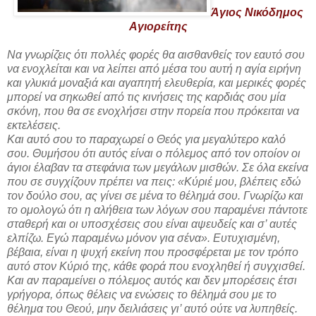
Άγιος Νικόδημος
Αγιορείτης
Να γνωρίζεις ότι πολλές φορές θα αισθανθείς τον εαυτό σου
να ενοχλείται και να λείπει από μέσα του αυτή η αγία ειρήνη
και γλυκιά μοναξιά και αγαπητή ελευθερία, και μερικές φορές
μπορεί να σηκωθεί από τις κινήσεις της καρδιάς σου μία
σκόνη, που θα σε ενοχλήσει στην πορεία που πρόκειται να
εκτελέσεις.
Και αυτό σου το παραχωρεί ο Θεός για μεγαλύτερο καλό
σου. Θυμήσου ότι αυτός είναι ο πόλεμος από τον οποίον οι
άγιοι έλαβαν τα στεφάνια των μεγάλων μισθών. Σε όλα εκείνα
που σε συγχίζουν πρέπει να πεις: «Κύριέ μου, βλέπεις εδώ
τον δούλο σου, ας γίνει σε μένα το θέλημά σου. Γνωρίζω και
το ομολογώ ότι η αλήθεια των λόγων σου παραμένει πάντοτε
σταθερή και οι υποσχέσεις σου είναι αψευδείς και σ’ αυτές
ελπίζω. Εγώ παραμένω μόνον για σένα». Ευτυχισμένη,
βέβαια, είναι η ψυχή εκείνη που προσφέρεται με τον τρόπο
αυτό στον Κύριό της, κάθε φορά που ενοχληθεί ή συγχισθεί.
Και αν παραμείνει ο πόλεμος αυτός και δεν μπορέσεις έτσι
γρήγορα, όπως θέλεις να ενώσεις το θέλημά σου με το
θέλημα του Θεού, μην δειλιάσεις γι’ αυτό ούτε να λυπηθείς.