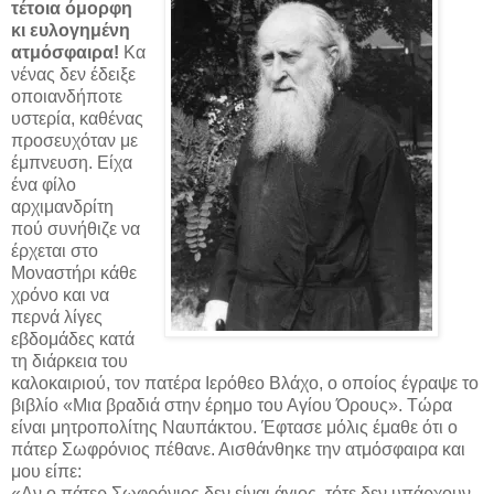
τέτοια όμορφη
κι ευλογημένη
ατμόσφαιρα!
Κα
νένας δεν έδειξε
οποιανδήποτε
υστερία, καθένας
προσευχόταν με
έμπνευση. Είχα
ένα φίλο
αρχιμανδρίτη
πού συνήθιζε να
έρχεται στο
Μοναστήρι κάθε
χρόνο και να
περνά λίγες
εβδομάδες κατά
τη διάρκεια του
καλοκαιριού, τον πατέρα Ιερόθεο Βλάχο, ο οποίος έγραψε το
βιβλίο «Μια βραδιά στην έρημο του Αγίου Όρους». Τώρα
είναι μητροπολίτης Ναυπάκτου. Έφτασε μόλις έμαθε ότι ο
πάτερ Σωφρόνιος πέθανε. Αισθάνθηκε την ατμόσφαιρα και
μου είπε:
«Αν ο πάτερ Σωφρόνιος δεν είναι άγιος, τότε δεν υπάρχουν