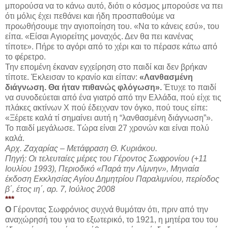
μπορούσα να το κάνω αυτό, διότι ο κόσμος μπορούσε να πει
ότι μόλις έχει πεθάνει και ήδη προσπαθούμε να
προωθήσουμε την αγιοποίηση του. «Να το κάνεις εσύ», του
είπα. «Είσαι Αγιορείτης μοναχός. Δεν θα πει κανένας
τίποτε». Πήρε το αγόρι από το χέρι και το πέρασε κάτω από
το φέρετρο.
Την επομένη έκαναν εγχείρηση στο παιδί και δεν βρήκαν
τίποτε. Έκλεισαν το κρανίο και είπαν:
«Λανθασμένη
διάγνωση. Θα ήταν πιθανώς φλόγωση».
Έτυχε το παιδί
να συνοδεύεται από ένα γιατρό από την Ελλάδα, πού είχε τις
πλάκες ακτίνων Χ πού έδειχναν τον όγκο, πού τους είπε:
«Ξέρετε καλά τί σημαίνει αυτή η “λανθασμένη διάγνωση”».
Το παιδί μεγάλωσε. Τώρα είναι 27 χρονών και είναι πολύ
καλά.
Αρχ. Ζαχαρίας – Μετάφραση Θ. Κυριάκου.
Πηγή: Οι τελευταίες μέρες του Γέροντος Σωφρονίου (+11
Ιουλίου 1993), Περιοδικό «Παρά την Λίμνην», Μηνιαία
έκδοση Εκκλησίας Αγίου Δημητρίου Παραλιμνίου, περίοδος
β΄, έτος ιη΄, αρ. 7, Ιούλιος 2008
***
Ο
Γέροντας Σωφρόνιος συχνά θυμόταν ότι, πριν από την
αναχώρησή του για το εξωτερικό, το 1921, η μητέρα του του