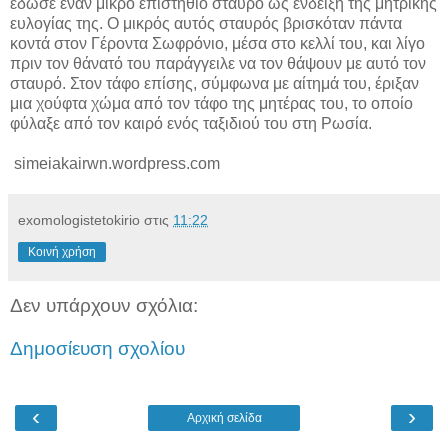
έδωσε έναν μικρό επιστήθιο σταυρό ως ένδειξη της μητρικής
ευλογίας της. Ο μικρός αυτός σταυρός βρισκόταν πάντα
κοντά στον Γέροντα Σωφρόνιο, μέσα στο κελλί του, και λίγο
πριν τον θάνατό του παράγγειλε να τον θάψουν με αυτό τον
σταυρό. Στον τάφο επίσης, σύμφωνα με αίτημά του, έριξαν
μια χούφτα χώμα από τον τάφο της μητέρας του, το οποίο
φύλαξε από τον καιρό ενός ταξιδιού του στη Ρωσία.
simeiakairwn.wordpress.com
exomologistetokirio
στις
11:22
Κοινή χρήση
Δεν υπάρχουν σχόλια:
Δημοσίευση σχολίου
‹
›
Αρχική σελίδα