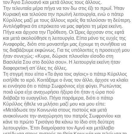
τον Άγιο Σιλουανό και μετά όλους τους άλλους.
Την τελευταία μέρα πήγα να τον δω στις έξι το πρωΐ. Ήταν
Κυριακή και τελούσα την πρωϊνή λειτουργία, ενώ ο πάτερ
Κύριλλος μαζί με τους άλλους ιερείς θα τελούσαν τη δεύτερη.
Αντιλήφθηκα ότι επρόκειτο να μας αφήσει τη μέρα εκείνη.
Πήγα και άρχισα την Πρόθεση. Οι Ώρες άρχισαν στις εφτά
και μετά ακολούθησε η λειτουργία. Είπα μόνο τις ευχές της
Αναφοράς, διότι στο μοναστήρι μας έχουμε τη συνήθεια να
τις διαβάζουμε εκφώνως. Για τις υπόλοιπες η προσευχή μου
ήταν συνεχώς: «Κυριε, δώρισε πλουσίαν είσοδο στη
Βασιλεία Σου στο δούλο σου». Η λειτουργία εκείνη ήταν
διαφορετική απ΄όλες τις άλλες.
Τη στιγμή που είπα «Τα άγια τοις αγίοις» ο πάτερ Κύριλλος
εισήλθε το ιερό. Κοιτάξαμε ο ένας τον άλλο, άρχισε να κλαίει
κι εννόησα ότι ο πάτερ Σωφρόνιος είχε φύγει. Ρωτώντας
ποιά ώρα είχε αναχωρήσει ήξερα ότι ήταν η ώρα πού
διάβαζα το ευαγγέλιο. Πήγα παράμερα, διότι ο πάτερ
Κύριλλος ήθελε να μιλήσει μαζί μου και μου είπε:
«Μετάδωσε την Κοινωνία στους πιστούς και μετά
ανακοίνωσε την αναχώρηση του πατρός Σωφρονίου και
κάνε το πρώτο Τρισάγιο θα κάνω το ίδιο στη δεύτερη
λειτουργία». Έτσι διαμοίρασα τον Αμνό και μετάλαβα·
μετέδωσα στους πιστούς τη Θεία Κοινωνία και τελείωσα τη