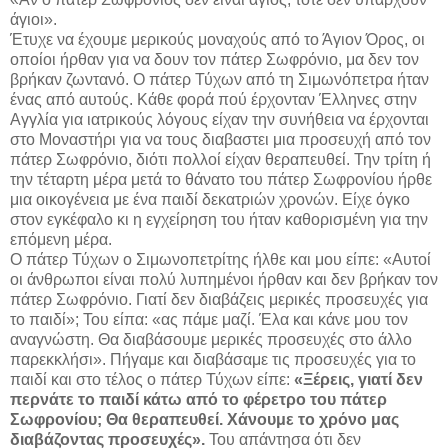
άγιοι».
Έτυχε να έχουμε μερικούς μοναχούς από το Άγιον Όρος, οι
οποίοι ήρθαν για να δουν τον πάτερ Σωφρόνιο, μα δεν τον
βρήκαν ζωντανό. Ο πάτερ Τύχων από τη Σιμωνόπετρα ήταν
ένας από αυτούς. Κάθε φορά πού έρχονταν Έλληνες στην
Αγγλία για ιατρικούς λόγους είχαν την συνήθεια να έρχονται
στο Μοναστήρι για να τους διαβαστει μια προσευχή από τον
πάτερ Σωφρόνιο, διότι πολλοί είχαν θεραπευθεί. Την τρίτη ή
την τέταρτη μέρα μετά το θάνατο του πάτερ Σωφρονίου ήρθε
μια οικογένεια με ένα παιδί δεκατριών χρονών. Είχε όγκο
στον εγκέφαλο κι η εγχείρηση του ήταν καθορισμένη για την
επόμενη μέρα.
Ο πάτερ Τύχων ο Σιμωνοπετρίτης ήλθε και μου είπε: «Αυτοί
οι άνθρωποι είναι πολύ λυπημένοι ήρθαν και δεν βρήκαν τον
πάτερ Σωφρόνιο. Γιατί δεν διαβάζεις μερικές προσευχές για
το παιδί»; Του είπα: «ας πάμε μαζί. Έλα και κάνε μου τον
αναγνώστη. Θα διαβάσουμε μερικές προσευχές στο άλλο
παρεκκλήσι». Πήγαμε και διαβάσαμε τις προσευχές για το
παιδί και στο τέλος ο πάτερ Τύχων είπε:
«Ξέρεις, γιατί δεν
περνάτε το παιδί κάτω από το φέρετρο του πάτερ
Σωφρονίου; Θα θεραπευθεί. Χάνουμε το χρόνο μας
διαβάζοντας προσευχές».
Του απάντησα ότι δεν