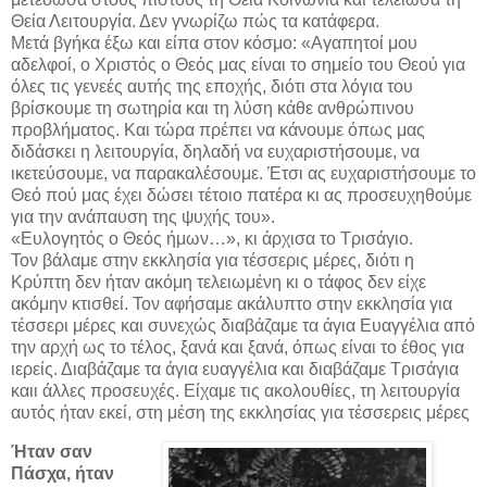
Θεία Λειτουργία. Δεν γνωρίζω πώς τα κατάφερα.
Μετά βγήκα έξω και είπα στον κόσμο: «Αγαπητοί μου
αδελφοί, ο Χριστός ο Θεός μας είναι το σημείο του Θεού για
όλες τις γενεές αυτής της εποχής, διότι στα λόγια του
βρίσκουμε τη σωτηρία και τη λύση κάθε ανθρώπινου
προβλήματος. Και τώρα πρέπει να κάνουμε όπως μας
διδάσκει η λειτουργία, δηλαδή να ευχαριστήσουμε, να
ικετεύσουμε, να παρακαλέσουμε. Έτσι ας ευχαριστήσουμε το
Θεό πού μας έχει δώσει τέτοιο πατέρα κι ας προσευχηθούμε
για την ανάπαυση της ψυχής του».
«Ευλογητός ο Θεός ήμων…», κι άρχισα το Τρισάγιο.
Τον βάλαμε στην εκκλησία για τέσσερις μέρες, διότι η
Κρύπτη δεν ήταν ακόμη τελειωμένη κι ο τάφος δεν είχε
ακόμην κτισθεί. Τον αφήσαμε ακάλυπτο στην εκκλησία για
τέσσερι μέρες και συνεχώς διαβάζαμε τα άγια Ευαγγέλια από
την αρχή ως το τέλος, ξανά και ξανά, όπως είναι το έθος για
ιερείς. Διαβάζαμε τα άγια ευαγγέλια και διαβάζαμε Τρισάγια
καιι άλλες προσευχές. Είχαμε τις ακολουθίες, τη λειτουργία
αυτός ήταν εκεί, στη μέση της εκκλησίας για τέσσερεις μέρες
Ήταν σαν
Πάσχα, ήταν