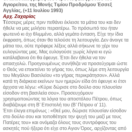
Αγιορείτου, της Μονής Τιμίου Προδρόμου Έσσεξ
Αγγλίας, (+11 Ιουλίου 1993)
Αρχ. Ζαχαρίας
Τ
έσσερις μέρες πριν πεθάνει έκλεισε τα μάτια του και δεν
ήθελε να μας μιλήσει περαιτέρω. Το πρόσωπό του ήταν
φωτεινό κι όχι θλιμμένο, αλλά γεμάτο ένταση. Είχε την ίδια
έκφραση, όπως όταν θα τελούσε τη λειτουργία. Δεν άνοιγε τα
μάτια του, ούτε πρόφερε λέξεις αλλά σήκωνε το χέρι του
ευλογώντας μας. Μας ευλογούσε χωρίς λόγια κι εγώ
κατάλαβαινα ότι θα έφευγε. Έτσι δεν ήθελα να τον
απασχολώ. Προηγουμένως συνήθιζα να προσεύχομαι ώστε
ο Θεός να επεκτείνει το γήρας του, όπως λέμε στη λειτουργία
του Μεγάλου Βασιλείου «το γήρας περικράτησον». Αλλά
κατά τη διάρκεια εκείνων των ημερών είδα ότι έφευγε κι έτσι
άρχισα να λέγω: «Κύριε δώρισε στο δούλο σου πλουσίαν
είσοδον στη βασιλεία σου». Προσευχόμουν
χρησιμοποιώντας τα λόγια του αποστόλου Πέτρου, όπως
διαβάζουμε στη Β’ Επιστολή του (Β’ Πέτρου α’ 11).
Έτσι έλεγα επιμόνως : «Θεέ μου, δώρισε πλουσίαν είσοδον
στο δούλο σου και τοποθέτησε την ψυχή του μαζί με τους
Πατέρες του» και ονόμαζα όλους τους συντρόφους του
ασκητές πού ήξερα ότι είχε στο Αγιον Όρος, αρχίζοντας από