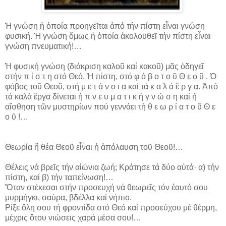
Ἡ γνώση ἡ ὁποία προηγεῖται ἀπό τήν πίστη εἶναι γνώση
φυσική. Ἡ γνώση ὅμως ἡ ὁποία ἀκολουθεῖ τήν πίστη εἶναι
γνώση πνευματική!…
Ἡ φυσική γνώση (διάκριση καλοῦ καί κακοῦ) μᾶς ὁδηγεῖ
στήν π ί σ τ η στό Θεό. Ἡ πίστη, στό φ ό β ο τ ο ῦ Θ ε ο ῦ . Ὁ
φόβος τοῦ Θεοῦ, στή μ ε τ ά ν ο ι α καί τά κ α λ ά ἔ ρ γ α. Ἀπό
τά καλά ἔργα δίνεται ἡ π ν ε υ μ α τ ι κ ή γ ν ώ σ η καί ἡ
αἴσθηση τῶν μυστηρίων πού γεννάει τή θ ε ω ρ ί α τ ο ῦ Θ ε
ο ῦ !…
Θεωρία ἤ θέα Θεοῦ εἶναι ἡ ἀπόλαυση τοῦ Θεοῦ!…
Θέλεις νά βρεῖς τήν αἰώνια ζωή; Κράτησε τά δύο αὐτά· α) τήν
πίστη, καί β) τήν ταπείνωση!…
Ὅταν στέκεσαι στήν προσευχή νά θεωρεῖς τόν ἑαυτό σου
μυρμήγκι, σαύρα, βδέλλα καί νήπιο.
Ρίξε ὅλη σου τή φροντίδα στό Θεό καί προσεύχου μέ θέρμη,
μέχρις ὅτου νιώσεις χαρά μέσα σου!…