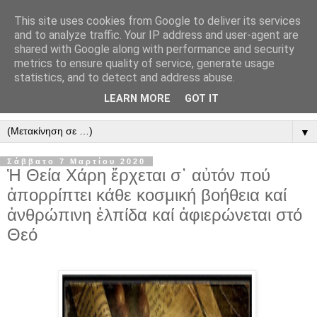
This site uses cookies from Google to deliver its services
" Εξομολογεῖσθε τῶ Κυρίῳ
and to analyze traffic. Your IP address and user-agent are
shared with Google along with performance and security
"
metrics to ensure quality of service, generate usage
statistics, and to detect and address abuse.
ὃτι ἀγαθός, ὃτι εἰς τόν αἰῶνα τό ἔλεος αὐτοῦ. Αλληλούϊα.
LEARN MORE
GOT IT
▼
Σάββατο 7 Μαρτίου 2020
Ἡ Θεία Χάρη ἔρχεται σ᾿ αὐτόν πού
ἀπορρίπτει κάθε κοσμική βοήθεια καί
ἀνθρώπινη ἐλπίδα καί ἀφιερώνεται στό
Θεό