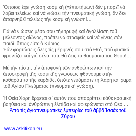
Ὅποιος ἔχει γνώση κοσμική (=ἐπιστήμων) δέν μπορεῖ νά
λάβει τελείως καί νά νιώσει τήν πνευματική γνώση, ἄν δέν
ἀπαρνηθεῖ τελείως τήν κοσμική γνώση!…
Γιά νά νιώσεις μέσα σου τήν τρυφή καί ἀγαλλίαση τοῦ
μέλλοντος αἰῶνος, πρέπει νά στραφεῖς καί νά γίνεις σάν
παιδί, ὅπως εἶπε ὁ Κύριος.
Ἐάν φορτώσεις ὅλες τίς μέριμνές σου στό Θεό, πού φυσικά
φροντίζει καί γιά σένα, τότε θά δεῖς τά θαυμάσια τοῦ Θεοῦ!…
Μέ τήν πίστη, τήν ἀποφυγή τῶν ἀνθρώπων καί τήν
ἀποστροφή τῆς κοσμικῆς γνώσεως φθάνουμε στήν
καθαρότητα τῆς καρδιᾶς, ὁπότε γευόμαστε τή Χάρη καί χαρά
τοῦ Ἁγίου Πνεύματος (πνευματική γνώση).
Ἡ Θεία Χάρη ἔρχεται σ᾿ αὐτόν πού ἀπορρίπτει κάθε κοσμική
βοήθεια καί ἀνθρώπινη ἐλπίδα καί ἀφιερώνεται στό Θεό!…
Ἀπό τίς ἁγιοπνευματικές ἐμπειρίες τοῦ ἀββᾶ Ἰσαάκ τοῦ
Σύρου
www.askitikon.eu