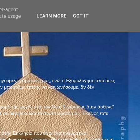
ser-agent
rate usage
LEARN MORE
GOT IT
προηγούμενες ἁμαρτίες μας, ἐνῶ ἡ Ἐξομολόγηση ἀπὸ ὅσες
ὲν μποροῦμε ἐπίσης νὰ κοινωνήσουμε, ἂν δὲν
ρισμὸ τῆς ψυχῆς ἀπὸ τὸν Θεό. Τί κάνουμε ὅταν ἀσθενεῖ
 μὲ ἀκρίβεια ὅλα τὰ συμπτώματά μας. Ἐκεῖνος τότε
 στὴν Ἐκκλησία ποὺ εἶναι ἕνα πνευματικὸ
ὴν ψυχή μας. Στὴ συνέχεια ἐκεῖνος θὰ μᾶς διαβάσει τὴ