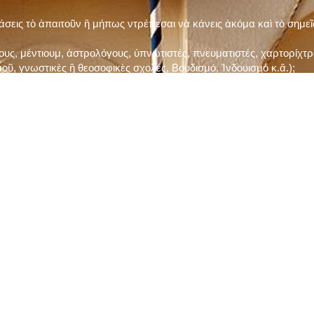
τάσεις τὸ ἀπαιτοῦν ἢ μήπως ντρέπεσαι νὰ κάνεις ἀκόμα καὶ τὸ σημε
ς, μέντιουμ, ἀστρολόγους, ὑπνωτιστές, πνευματιστές, χαρτορίχτρε
οῦ, γνωστικὲς ἢ θεοσοφικὲς σχολές, Βουδισμό, Ἰνδουισμὸ κ.ἅ.);
ι μὲ τὸ ξεμάτιασμα καὶ δίνεις σημασία στὶς διάφορες προλήψεις καὶ 
ρωί, βράδυ, πρὶν καὶ μετὰ τὰ γεύματα) ἢ στὴν Ἐκκλησία (κάθε Κυρι
ς εὐεργεσίες Του;
ελῆ βιβλία;
ν Τετάρτη καὶ τὴν Παρασκευὴ καὶ τὶς ἄλλες περιόδους τῶν Νηστειῶν
ας, ὑστέρα ἀπὸ τὴν κατάλληλη προετοιμασία καὶ τὴν ἔγκριση τοῦ π
ας ἢ τῶν Ἁγίων μας;
 ἢ ὑπόσχεσή σου στὸν Θεό;