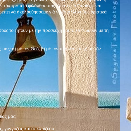
ν τὸν τρόπο ὁ φιλάνθρωπος Χριστός, ὁ Ὁποῖος εἶναι
πρέπει νὰ ἀκολουθήσουμε γιὰ νὰ ἀπαλλαγοῦμε ὁριστικὰ
ους τὸ ζητοῦν μὲ τὴν προσευχὴ καὶ τὸ ἐπιδιώκουν μὲ τὴ
ς μας: α)
μὲ τὸν Θεό
, β)
μὲ τὸν πλησίον
καὶ γ)
μὲ τὸν
σίας μας;
, γογγύζεις καὶ ἀπελπίζεσαι;