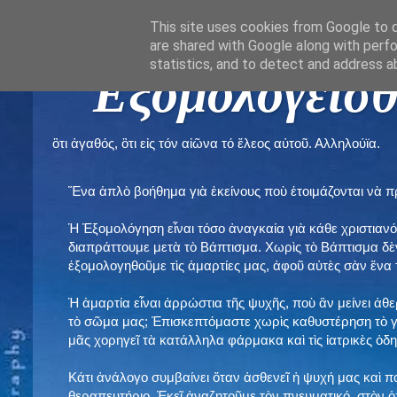
This site uses cookies from Google to de
are shared with Google along with perfo
statistics, and to detect and address a
" Εξομολογεῖσθ
ὃτι ἀγαθός, ὃτι εἰς τόν αἰῶνα τό ἔλεος αὐτοῦ. Αλληλούϊα.
Ἕνα ἁπλὸ βοήθημα γιὰ ἐκείνους ποὺ ἑτοιμάζονται νὰ 
Ἡ Ἐξομολόγηση εἶναι τόσο ἀναγκαία γιὰ κάθε χριστιανό
διαπράττουμε μετὰ τὸ Βάπτισμα. Χωρὶς τὸ Βάπτισμα δ
ἐξομολογηθοῦμε τὶς ἁμαρτίες μας, ἀφοῦ αὐτὲς σὰν ἕνα 
Ἡ ἁμαρτία εἶναι ἀρρώστια τῆς ψυχῆς, ποὺ ἂν μείνει ἀθ
τὸ σῶμα μας; Ἐπισκεπτόμαστε χωρὶς καθυστέρηση τὸ γι
μᾶς χορηγεῖ τὰ κατάλληλα φάρμακα καὶ τὶς ἰατρικὲς ὁ
Κάτι ἀνάλογο συμβαίνει ὅταν ἀσθενεῖ ἡ ψυχή μας καὶ 
θεραπευτήριο. Ἐκεῖ ἀναζητοῦμε τὸν πνευματικό, στὸν ὁ