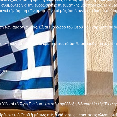
 συμβουλὲς γιὰ τὴν εὐόδωση τῆς πνευματικῆς μας πορείας. Μ' αὐτὸ
ηγεῖ τὴν ἄφεση τῶν ἁμαρτιῶν καὶ μᾶς ὑποδεικνύει τὸ δρόμο ποὺ 
η τῶν ἁμαρτιῶν μας. Εἶναι ἕνα δῶρο τοῦ Θεοῦ ποὺ χαρίζεται σὲ ὅσ
 βοηθήσουν τὰ παρακάτω ἐρωτήματα, τὰ ὁποῖα ἀφοροῦν στὶς σχέσει
ένου
ν Υἱὸ καὶ τὸ Ἅγιο Πνεῦμα, καὶ στὴν ὀρθόδοξη διδασκαλία τῆς Ἐκκλη
ρόνοια τοῦ Θεοῦ ἢ μήπως στὶς δυσάρεστες περιστάσεις ὀλιγοπιστεῖς