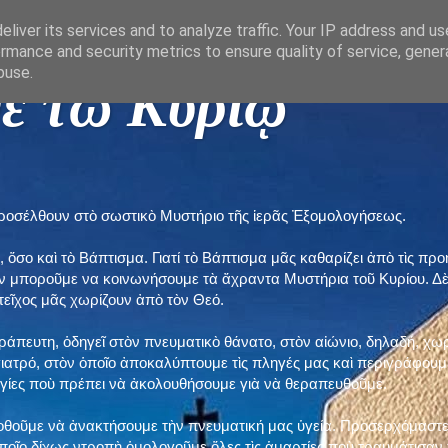
liver its services and to analyze traffic. Your IP address and u
rmance and security metrics to ensure quality of service, gene
buse.
ε τῶ Κυρίῳ "
προσέλθουν στὸ σωστικὸ Μυστήριο τῆς ἱερᾶς Ἐξομολογήσεως.
, ὅσο καὶ τὸ Βάπτισμα. Γιατί τὸ Βάπτισμα μᾶς καθαρίζει ἀπὸ τὶς 
ὲν μποροῦμε να κοινωνήσουμε τὰ ἄχραντα Μυστήρια τοῦ Κυρίου. Δ
τεῖχος μᾶς χωρίζουν ἀπὸ τὸν Θεό.
εράπευτη, ὁδηγεῖ στὸν πνευματικὸ θάνατο, στὸν αἰώνιο, δηλαδή, χω
ατρό, στὸν ὁποῖο ἀποκαλύπτουμε τὶς πληγές μας καὶ περιγράφουμε
δηγίες ποὺ πρέπει νὰ ἀκολουθήσουμε γιὰ νὰ θεραπευθοῦμε.
ποθοῦμε νὰ ἀνακτήσουμε τὴν πνευματική μας ὑγεία. Προσερχόμαστε
ποῖο δίχως ντροπὴ ὁμολογοῦμε ὅλες τὶς ἁμαρτίες ποὺ τραυμάτισαν τ