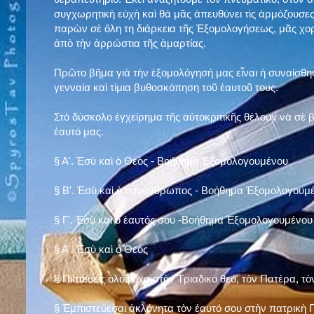
συγχωρητικὴ εὐχὴ καὶ θά μᾶς ἀπευθύνει τὶς ἁρμόζουσες
παρὼν σὲ ὅλη τη διάρκεια τῆς Ἐξομολογήσεως, μᾶς χορ
ἀπὸ τὴν ἀρρώστια τῆς ἁμαρτίας.
Πρῶτο βῆμα γιὰ τὴν ἐξομολόγησή μας εἶναι ἡ συναίσθησ
γενναία καὶ τίμια βυθοσκόπηση τοῦ ἑαυτοῦ τους.
Στὸ δύσκολο ἐγχείρημα τῆς αὐτοκριτικῆς θέλουν νὰ σὲ
ἑαυτό μας
.
§
Α'. Ἐσὺ καὶ ὁ Θεὸς - Βοήθημα Ἐξομολογουμένου
§
Β'. Ἐσὺ καὶ ὁ συνάνθρωπος - Βοήθημα Ἐξομολογουμ
§
Γ'. Ἐσὺ καὶ ὁ ἑαυτός σου -Βοήθημα Ἐξομολογουμένου
§ Α'. Ἐσὺ καὶ ὁ Θεὸς
§ Πιστεύεις ὁλόψυχα στὸν Τριαδικὸ θεό, τὸν Πατέρα, τὸ
§ Ἐμπιστεύεσαι ἀκλόνητα τὸν ἑαυτό σου στὴν πατρικὴ Π