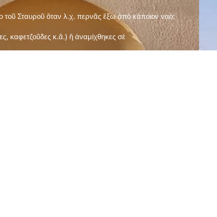
ῖο τοῦ Σταυροῦ ὅταν λ.χ. περνᾶς ἔξω ἀπὸ κάποιον ναό;
ς, καφετζοῦδες κ.ἅ.) ἢ ἀναμίχθηκες σὲ
δεισιδαιμονίες (π.χ. «τὸ 13 εἶναι γρουσούζικος
ακὴ καὶ τὶς μεγάλες γιορτές), εὐγνωμονώντας
;
νευματικοῦ σου;