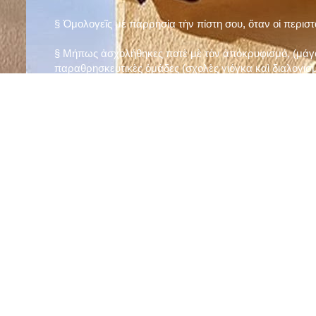
§ Ὁμολογεῖς μὲ παρρησία τὴν πίστη σου, ὅταν οἱ περισ
§ Μήπως ἀσχολήθηκες ποτὲ μὲ τὸν ἀποκρυφισμό, (μάγου
παραθρησκευτικὲς ὁμάδες (σχολὲς γιόγκα καὶ διαλογισμ
§ Μήπως πιστεύεις στὴν τύχη καὶ στὰ ὄνειρα ἢ ἀσχολεῖσα
ἀριθμός», «τὸ πέταλο φέρνει γούρι» κ.λπ.);
§ Προσεύχεσαι τακτικὰ καὶ προσεκτικὰ στὸ σπίτι σου (π
πρωτίστως τὸν Θεὸ γιὰ τὶς ποικίλες, φανερὲς καὶ ἀφανεῖ
§ Μελετᾶς καθημερινὰ τὴν Ἁγία Γραφὴ καὶ ἄλλα ψυχωφ
§ Νηστεύεις, ἂν δὲν ὑπάρχουν σοβαροὶ λόγοι ὑγείας, τὴ
§ Προσέρχεσαι τακτικὰ στὸ Μυστήριο τῆς Θείας Κοινωνί
§ Μήπως βλαστημᾶς τὸ ὄνομα τοῦ Χρίστου, τῆς Παναγί
§ Μήπως ὁρκίζεσαι χωρὶς λόγο ἢ ἀθέτησες τυχὸν ὅρκο