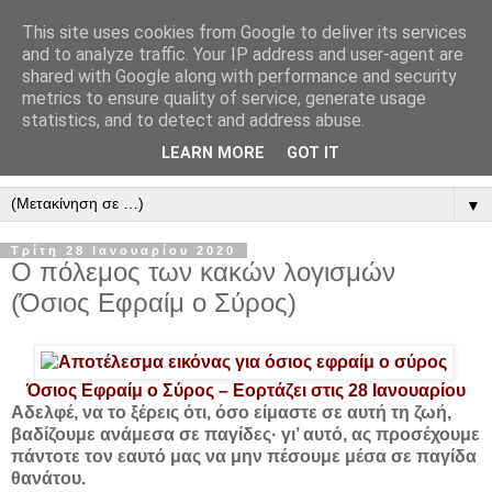
This site uses cookies from Google to deliver its services
" Εξομολογεῖσθε τῶ Κυρίῳ
and to analyze traffic. Your IP address and user-agent are
shared with Google along with performance and security
"
metrics to ensure quality of service, generate usage
statistics, and to detect and address abuse.
ὃτι ἀγαθός, ὃτι εἰς τόν αἰῶνα τό ἔλεος αὐτοῦ. Αλληλούϊα.
LEARN MORE
GOT IT
▼
Τρίτη 28 Ιανουαρίου 2020
Ο πόλεμος των κακών λογισμών
(Όσιος Εφραίμ ο Σύρος)
Όσιος Εφραίμ ο Σύρος –
Εορτάζει στις 28 Ιανουαρίου
Αδελφέ, να το ξέρεις ότι, όσο είμαστε σε αυτή τη ζωή,
βαδίζουμε ανάμεσα σε παγίδες· γι’ αυτό, ας προσέχουμε
πάντοτε τον εαυτό μας να μην πέσουμε μέσα σε παγίδα
θανάτου.