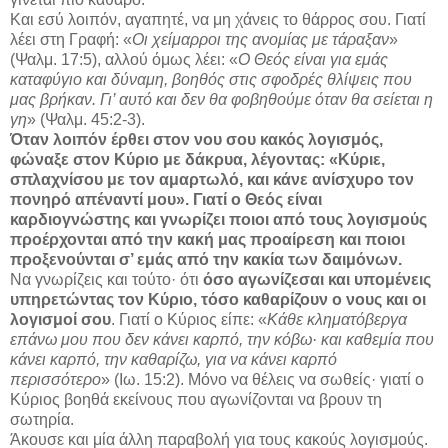
Και εσύ λοιπόν, αγαπητέ, να μη χάνεις το θάρρος σου. Γιατί
λέει στη Γραφή: «
Οι χείμαρροι της ανομίας με τάραξαν
»
(Ψαλμ. 17:5), αλλού όμως λέει: «
Ο Θεός είναι για εμάς
καταφύγιο και δύναμη, βοηθός στις σφοδρές θλίψεις που
μας βρήκαν. Γι’ αυτό και δεν θα φοβηθούμε όταν θα σείεται η
γη
» (Ψαλμ. 45:2-3).
Όταν λοιπόν έρθει στον νου σου κακός λογισμός,
φώναξε στον Κύριο με δάκρυα, λέγοντας: «Κύριε,
σπλαχνίσου με τον αμαρτωλό, και κάνε ανίσχυρο τον
πονηρό απέναντί μου». Γιατί ο Θεός είναι
καρδιογνώστης και γνωρίζει ποιοι από τους λογισμούς
προέρχονται από την κακή μας προαίρεση και ποιοι
προξενούνται σ’ εμάς από την κακία των δαιμόνων.
Να γνωρίζεις και τούτο· ότι
όσο αγωνίζεσαι και υπομένεις
υπηρετώντας τον Κύριο, τόσο καθαρίζουν ο νους και οι
λογισμοί σου
. Γιατί ο Κύριος είπε: «
Κάθε κληματόβεργα
επάνω μου που δεν κάνει καρπό, την κόβω· και καθεμία που
κάνει καρπό, την καθαρίζω, για να κάνει καρπό
περισσότερο
» (Ιω. 15:2). Μόνο να θέλεις να σωθείς· γιατί ο
Κύριος βοηθά εκείνους που αγωνίζονται να βρουν τη
σωτηρία.
Άκουσε και μία άλλη παραβολή για τους κακούς λογισμούς.