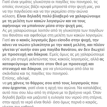
Γιατί είναι γεμάτες γλυκύτητα οι παγίδες του πονηρού, τις
οποίες συνεχώς βάζει κρυφά μπροστά στην ψυχή μας, για
να την παγιδεύσει και να την γκρεμίσει στην αιώνια
κόλαση.
Είναι δηλαδή πολύ βλαβερό να χαλαρώνουμε
με τη μελέτη των κακών λογισμών και να τους
αφήνουμε να μπαίνουν μέσα στην ψυχή μας
.
Ας μη χαλαρώσουμε λοιπόν από τη γλυκύτητα των παγίδων
του θανάτου και αφεθούμε στη μελέτη των κακών λογισμών.
Γιατί
αν ο κακός λογισμός βρει είσοδο στην ψυχή, την
κάνει να νιώσει γλυκύτητα με την κακή μελέτη, και πλέον
γίνεται γι’ αυτήν σαν μια παγίδα θανάτου, αν δεν διωχτεί
με προσευχή και δάκρυα
. Εμείς όμως ας μη χαλαρώσουμε
ούτε μία στιγμή μελετώντας τους κακούς λογισμούς, αλλά
ας
καταφεύγουμε πάντοτε στον Θεό με προσευχή και
στεναγμό και δάκρυα
, για να γλιτώσουμε από όλα τα
σκάνδαλα και τις παγίδες του πονηρού.
Επίσης, αδελφέ,
να
μη χάνεις το θάρρος σου από τους λογισμούς που
σου έρχονται
, γιατί είναι η αρχή του αγώνα. Να καταλάβεις
αυτό που σου λέω από τη στέρνα με το βρόχινο νερό. Όταν
δηλαδή βρέξει και μαζευτεί η ευλογία του νερού στη στέρνα,
στην αρχή το νερό είναι θολό· όσο όμως περνά ο καιρός,
γίνεται πιο καθαρό.