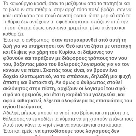
Το καινούργιο κρασί, όταν το μαζέψουν από το πατητήρι και
το βάλουν στα πιθάρια, στην αρχή τόσο πολύ βράζει, σαν να
καίει από κάτω του πολύ δυνατή φωτιά, ώστε μερικά από τα
πιθάρια δεν αντέχουν τη σφοδρότητα και σπάζουν από την
πίεση· έπειτα όμως σιγά-σιγά ηρεμεί και μένει ακίνητο και
καθαρίζει.
Έτσι και ο άνθρωπος·
όταν απομακρυνθεί από αυτή τη
ζωή για να υπηρετήσει τον Θεό και να ζήσει με υποταγή
και θλίψεις για χάρη του Κυρίου, οι δαίμονες τον
φθονούν και ταράζουν με διάφορους τρόπους τον νου
του, βάζοντας μέσα του θολερούς λογισμούς για να τον
κάνουν να πέσει. Σκοπός τους είναι, αν βρουν ένα
δοχείο ελαττωματικό, να το σπάσουν, δηλαδή μια ψυχή
άπιστη και διστακτική. Αν όμως ο άνθρωπος σταθεί
ακλόνητος στην πίστη, αρχίζουν οι λογισμοί του σιγά-
σιγά να ηρεμούν, και έτσι η καρδιά του γαληνεύει, και
αφού καθαριστεί, δέχεται ολοφάνερα τις επισκιάσεις του
αγίου Πνεύματος.
Αδελφέ, μήπως μπορεί το νησί που βρίσκεται στη μέση της
θάλασσας να εμποδίζει τα κύματα να μη χτυπούν επάνω του;
Αυτό που κάνει το νησί είναι να αντιστέκεται στα κύματα.
Έτσι και εμείς:
να εμποδίσουμε τους λογισμούς δεν