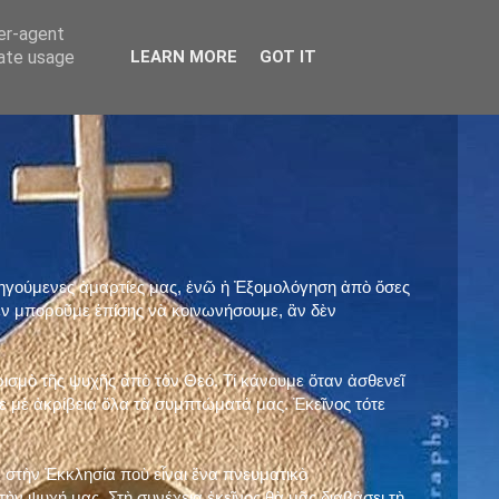
ser-agent
rate usage
LEARN MORE
GOT IT
προηγούμενες ἁμαρτίες μας, ἐνῶ ἡ Ἐξομολόγηση ἀπὸ ὅσες
ὲν μποροῦμε ἐπίσης νὰ κοινωνήσουμε, ἂν δὲν
ρισμὸ τῆς ψυχῆς ἀπὸ τὸν Θεό. Τί κάνουμε ὅταν ἀσθενεῖ
 μὲ ἀκρίβεια ὅλα τὰ συμπτώματά μας. Ἐκεῖνος τότε
 στὴν Ἐκκλησία ποὺ εἶναι ἕνα πνευματικὸ
ὴν ψυχή μας. Στὴ συνέχεια ἐκεῖνος θὰ μᾶς διαβάσει τὴ