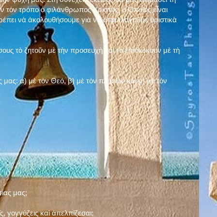
ν τὸν τρόπο ὁ φιλάνθρωπος Χριστός, ὁ Ὁποῖος εἶναι
πρέπει νὰ ἀκολουθήσουμε γιὰ νὰ ἀπαλλαγοῦμε ὁριστικὰ
ους τὸ ζητοῦν μὲ τὴν προσευχὴ καὶ τὸ ἐπιδιώκουν μὲ τὴ
ς μας: α)
μὲ τὸν Θεό
, β)
μὲ τὸν πλησίον
καὶ γ)
μὲ τὸν
σίας μας;
, γογγύζεις καὶ ἀπελπίζεσαι;