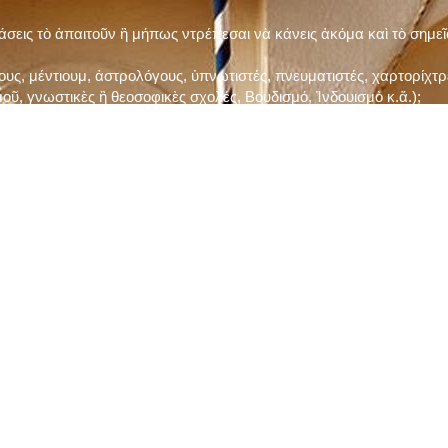
τάσεις τὸ ἀπαιτοῦν ἢ μήπως ντρέπεσαι νὰ κάνεις ἀκόμα καὶ τὸ σημε
ς, μέντιουμ, ἀστρολόγους, ὑπνωτιστές, πνευματιστές, χαρτορίχτρε
οῦ, γνωστικὲς ἢ θεοσοφικὲς σχολές, Βουδισμό, Ἰνδουισμὸ κ.ἅ.);
ι μὲ τὸ ξεμάτιασμα καὶ δίνεις σημασία στὶς διάφορες προλήψεις καὶ 
ρωί, βράδυ, πρὶν καὶ μετὰ τὰ γεύματα) ἢ στὴν Ἐκκλησία (κάθε Κυρι
ς εὐεργεσίες Του;
ελῆ βιβλία;
ν Τετάρτη καὶ τὴν Παρασκευὴ καὶ τὶς ἄλλες περιόδους τῶν Νηστειῶν
ας, ὑστέρα ἀπὸ τὴν κατάλληλη προετοιμασία καὶ τὴν ἔγκριση τοῦ π
ας ἢ τῶν Ἁγίων μας;
 ἢ ὑπόσχεσή σου στὸν Θεό;