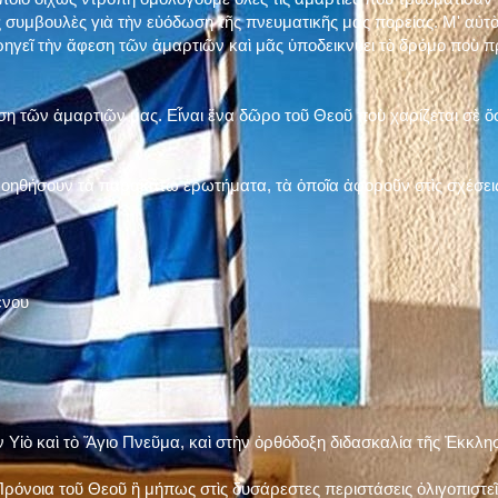
 συμβουλὲς γιὰ τὴν εὐόδωση τῆς πνευματικῆς μας πορείας. Μ' αὐτὸ
ηγεῖ τὴν ἄφεση τῶν ἁμαρτιῶν καὶ μᾶς ὑποδεικνύει τὸ δρόμο ποὺ 
η τῶν ἁμαρτιῶν μας. Εἶναι ἕνα δῶρο τοῦ Θεοῦ ποὺ χαρίζεται σὲ ὅσ
 βοηθήσουν τὰ παρακάτω ἐρωτήματα, τὰ ὁποῖα ἀφοροῦν στὶς σχέσει
ένου
ν Υἱὸ καὶ τὸ Ἅγιο Πνεῦμα, καὶ στὴν ὀρθόδοξη διδασκαλία τῆς Ἐκκλη
ρόνοια τοῦ Θεοῦ ἢ μήπως στὶς δυσάρεστες περιστάσεις ὀλιγοπιστεῖς