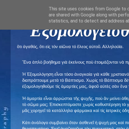
This site uses cookies from Google to de
are shared with Google along with perfo
statistics, and to detect and address a
" Εξομολογεῖσθ
ὃτι ἀγαθός, ὃτι εἰς τόν αἰῶνα τό ἔλεος αὐτοῦ. Αλληλούϊα.
Ἕνα ἁπλὸ βοήθημα γιὰ ἐκείνους ποὺ ἑτοιμάζονται νὰ 
Ἡ Ἐξομολόγηση εἶναι τόσο ἀναγκαία γιὰ κάθε χριστιανό
διαπράττουμε μετὰ τὸ Βάπτισμα. Χωρὶς τὸ Βάπτισμα δ
ἐξομολογηθοῦμε τὶς ἁμαρτίες μας, ἀφοῦ αὐτὲς σὰν ἕνα 
Ἡ ἁμαρτία εἶναι ἀρρώστια τῆς ψυχῆς, ποὺ ἂν μείνει ἀθ
τὸ σῶμα μας; Ἐπισκεπτόμαστε χωρὶς καθυστέρηση τὸ γι
μᾶς χορηγεῖ τὰ κατάλληλα φάρμακα καὶ τὶς ἰατρικὲς ὁ
Κάτι ἀνάλογο συμβαίνει ὅταν ἀσθενεῖ ἡ ψυχή μας καὶ 
θεραπευτήριο. Ἐκεῖ ἀναζητοῦμε τὸν πνευματικό, στὸν ὁ