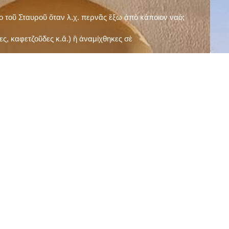
ῖο τοῦ Σταυροῦ ὅταν λ.χ. περνᾶς ἔξω ἀπὸ κάποιον ναό;
ς, καφετζοῦδες κ.ἅ.) ἢ ἀναμίχθηκες σὲ
δεισιδαιμονίες (π.χ. «τὸ 13 εἶναι γρουσούζικος
ακὴ καὶ τὶς μεγάλες γιορτές), εὐγνωμονώντας
;
νευματικοῦ σου;