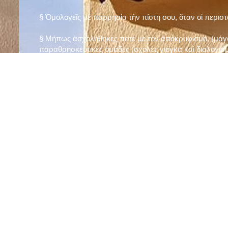
§ Ὁμολογεῖς μὲ παρρησία τὴν πίστη σου, ὅταν οἱ περισ
§ Μήπως ἀσχολήθηκες ποτὲ μὲ τὸν ἀποκρυφισμό, (μάγου
παραθρησκευτικὲς ὁμάδες (σχολὲς γιόγκα καὶ διαλογισμ
§ Μήπως πιστεύεις στὴν τύχη καὶ στὰ ὄνειρα ἢ ἀσχολεῖσα
ἀριθμός», «τὸ πέταλο φέρνει γούρι» κ.λπ.);
§ Προσεύχεσαι τακτικὰ καὶ προσεκτικὰ στὸ σπίτι σου (π
πρωτίστως τὸν Θεὸ γιὰ τὶς ποικίλες, φανερὲς καὶ ἀφανεῖ
§ Μελετᾶς καθημερινὰ τὴν Ἁγία Γραφὴ καὶ ἄλλα ψυχωφ
§ Νηστεύεις, ἂν δὲν ὑπάρχουν σοβαροὶ λόγοι ὑγείας, τὴ
§ Προσέρχεσαι τακτικὰ στὸ Μυστήριο τῆς Θείας Κοινωνί
§ Μήπως βλαστημᾶς τὸ ὄνομα τοῦ Χρίστου, τῆς Παναγί
§ Μήπως ὁρκίζεσαι χωρὶς λόγο ἢ ἀθέτησες τυχὸν ὅρκο