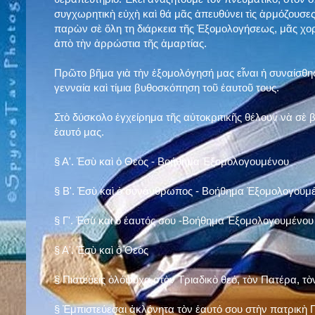
συγχωρητικὴ εὐχὴ καὶ θά μᾶς ἀπευθύνει τὶς ἁρμόζουσες
παρὼν σὲ ὅλη τη διάρκεια τῆς Ἐξομολογήσεως, μᾶς χορ
ἀπὸ τὴν ἀρρώστια τῆς ἁμαρτίας.
Πρῶτο βῆμα γιὰ τὴν ἐξομολόγησή μας εἶναι ἡ συναίσθησ
γενναία καὶ τίμια βυθοσκόπηση τοῦ ἑαυτοῦ τους.
Στὸ δύσκολο ἐγχείρημα τῆς αὐτοκριτικῆς θέλουν νὰ σὲ
ἑαυτό μας
.
§
Α'. Ἐσὺ καὶ ὁ Θεὸς - Βοήθημα Ἐξομολογουμένου
§
Β'. Ἐσὺ καὶ ὁ συνάνθρωπος - Βοήθημα Ἐξομολογουμ
§
Γ'. Ἐσὺ καὶ ὁ ἑαυτός σου -Βοήθημα Ἐξομολογουμένου
§ Α'. Ἐσὺ καὶ ὁ Θεὸς
§ Πιστεύεις ὁλόψυχα στὸν Τριαδικὸ θεό, τὸν Πατέρα, τὸ
§ Ἐμπιστεύεσαι ἀκλόνητα τὸν ἑαυτό σου στὴν πατρικὴ Π