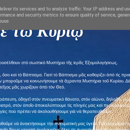
liver its services and to analyze traffic. Your IP address and u
rmance and security metrics to ensure quality of service, gene
buse.
ε τῶ Κυρίῳ "
προσέλθουν στὸ σωστικὸ Μυστήριο τῆς ἱερᾶς Ἐξομολογήσεως.
, ὅσο καὶ τὸ Βάπτισμα. Γιατί τὸ Βάπτισμα μᾶς καθαρίζει ἀπὸ τὶς 
ὲν μποροῦμε να κοινωνήσουμε τὰ ἄχραντα Μυστήρια τοῦ Κυρίου. Δ
τεῖχος μᾶς χωρίζουν ἀπὸ τὸν Θεό.
εράπευτη, ὁδηγεῖ στὸν πνευματικὸ θάνατο, στὸν αἰώνιο, δηλαδή, χω
ατρό, στὸν ὁποῖο ἀποκαλύπτουμε τὶς πληγές μας καὶ περιγράφουμε
δηγίες ποὺ πρέπει νὰ ἀκολουθήσουμε γιὰ νὰ θεραπευθοῦμε.
ποθοῦμε νὰ ἀνακτήσουμε τὴν πνευματική μας ὑγεία. Προσερχόμαστε
ποῖο δίχως ντροπὴ ὁμολογοῦμε ὅλες τὶς ἁμαρτίες ποὺ τραυμάτισαν τ