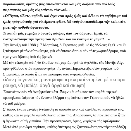
παρακαλοῦμε, ἀμέσως μᾶς ἐπισκέπτονται καὶ μᾶς σώζουν ἀπὸ πολλοὺς
πειρασμοὺς καὶ μᾶς εὐφραίνουν τὸν νοῦ…
»Οἱ Ἅγιοι, εἴδατε, πηδοῦν καὶ ἔρχονται πρὸς ἐμᾶς καὶ θέλουν νὰ πηδήσωμε καὶ
ἐμεῖς πρὸς αὐτούς, γιὰ νὰ εἴμαστε φίλοι. Νὰ τοὺς ἀνταποδίδωμε τὴν ἐπίσκεψι,
γιατί τὴν ποθοῦν ἀφάνταστα.
Τί καὶ ἂν μᾶς χωρίζει ὁ ὁρατὸς κόσμος ἀπὸ τὸν ἀόρατο; Ἐμεῖς νὰ
ἐνστερνιστοῦμε τὴν ἀγάπη τοῦ Χριστοῦ καὶ νὰ κάνωμε τὸ βῆμα!…»
Τὴν ἄνοιξη τοῦ 1988 (17 Μαρτίου), ὁ Γέροντας μαζὶ μὲ τὶς ἀδελφὲς Θ, Θ. καὶ Θ
ξεκίνησαν μὲ τὸν αὐτοκίνητο, γιὰ νὰ ἐπισκευάσουν τὸν τότε χωματόδρομο, ποὺ
εἶχε γίνει ἄβατος ἀπὸ τὶς βροχές.
Μὲ τὴν εὐκαιρία αὐτὴ θὰ ἔκοβαν καὶ χορτάρι γιὰ τὶς ἀγελάδες τῆς Μονῆς. Λίγο
πρὶν φθάσουν στὸν προσκυνητάρι τῆς ἁγίας Παρασκευῆς, στὸν χωράφι τοῦ
Σταμπόλα, τὸ ὁποῖο ἦταν κατάσπαρτο ἀπὸ ἀγριολούλουδα,
εἶδαν μία γυναίκα, μαντηλοφορεμένη καὶ ντυμένη μὲ σκούρα
ροῦχα, νὰ βαδίζει ἀργὰ-ἀργὰ καὶ σκυφτή.
Ἐφαινόταν σὰν νὰ ἀναζητοῦσε κάτι. Ξαφνικά, σήκωσε τὸν κεφάλι της καὶ
προσήλωσε ἐπίμονα τὸν ἔντονο βλέμμα της ἐπάνω στὸν Γέροντα, σὰν νὰ ἤθελε
νὰ τοῦ μιλήσει.
Σ’ ὅλους ἔκανε μεγάλη ἐντύπωση τὸ ὁλοφώτεινο καὶ κατάλευκο πρόσωπό της,
καθὼς καὶ τὰ μεγάλα ἀμυγδαλωτὰ μάτια της. Ἀποροῦσαν, λοιπόν, ποιὰ νὰ ἦταν
ἡ ἄγνωστη αὐτὴ γυναίκα. Τὴν προσπέρασαν, ὅμως, χωρὶς νὰ τῆς ὁμιλήσουν.
Μετὰ ἀπὸ μία ὥρα περίπου, καθὼς ἐπέστρεφαν, ξανασυνάντησαν τὴν παράδοξη