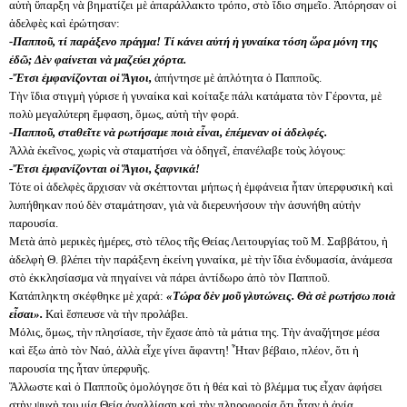
αὐτὴ ὕπαρξη νὰ βηματίζει μὲ ἀπαράλλακτο τρόπο, στὸ ἴδιο σημεῖο. Ἀπόρησαν οἱ
ἀδελφὲς καὶ ἐρώτησαν:
-Παπποῦ, τί παράξενο πράγμα! Τί κάνει αὐτή ἡ γυναίκα τόση ὥρα μόνη της
ἐδῶ; Δὲν φαίνεται νὰ μαζεύει χόρτα.
-Ἔτσι ἐμφανίζονται οἱ Ἅγιοι,
ἀπήντησε μὲ ἁπλότητα ὁ Παπποῦς.
Τὴν ἴδια στιγμὴ γύρισε ἡ γυναίκα καὶ κοίταξε πάλι κατάματα τὸν Γέροντα, μὲ
πολὺ μεγαλύτερη ἔμφαση, ὅμως, αὐτὴ τὴν φορά.
-Παπποῦ, σταθεῖτε νὰ ρωτήσαμε ποιὰ εἶναι, ἐπέμεναν οἱ ἀδελφές.
Ἀλλὰ ἐκεῖνος, χωρὶς νὰ σταματήσει νὰ ὁδηγεῖ, ἐπανέλαβε τοὺς λόγους:
-Ἔτσι ἐμφανίζονται οἱ Ἅγιοι, ξαφνικά!
Τότε οἱ ἀδελφὲς ἄρχισαν νὰ σκέπτονται μήπως ἡ ἐμφάνεια ἦταν ὑπερφυσικὴ καὶ
λυπήθηκαν πού δὲν σταμάτησαν, γιὰ νὰ διερευνήσουν τὴν ἀσυνήθη αὐτὴν
παρουσία.
Μετὰ ἀπὸ μερικὲς ἡμέρες, στὸ τέλος τῆς Θείας Λειτουργίας τοῦ Μ. Σαββάτου, ἡ
ἀδελφὴ Θ. βλέπει τὴν παράξενη ἐκείνη γυναίκα, μὲ τὴν ἴδια ἐνδυμασία, ἀνάμεσα
στὸ ἐκκλησίασμα νὰ πηγαίνει νὰ πάρει ἀντίδωρο ἀπὸ τὸν Παπποῦ.
Κατάπληκτη σκέφθηκε μὲ χαρά:
«Τώρα δὲν μοῦ γλυτώνεις. Θὰ σὲ ρωτήσω ποιὰ
εἶσαι».
Καὶ ἔσπευσε νὰ τὴν προλάβει.
Μόλις, ὅμως, τὴν πλησίασε, τὴν ἔχασε ἀπὸ τὰ μάτια της. Τὴν ἀναζήτησε μέσα
καὶ ἔξω ἀπὸ τὸν Ναό, ἀλλὰ εἶχε γίνει ἄφαντη! Ἦταν βέβαιο, πλέον, ὅτι ἡ
παρουσία της ἦταν ὑπερφυῆς.
Ἄλλωστε καὶ ὁ Παπποῦς ὁμολόγησε ὅτι ἡ θέα καὶ τὸ βλέμμα τυς εἶχαν ἀφήσει
στὴν ψυχὴ του μία Θεία ἀγαλλίαση καὶ τὴν πληροφορία ὅτι ἦταν ἡ ἁγία