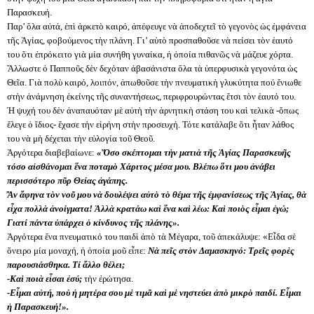
Παρασκευή.
Παρ’ ὅλα αὐτά, ἐπὶ ἀρκετὸ καιρό, ἀπέφευγε νὰ ἀποδεχτεῖ τὸ γεγονὸς ὡς ἐμφάνεια
τῆς Ἁγίας, φοβούμενος τὴν πλάνη. Γι’ αὐτὸ προσπαθοῦσε νὰ πείσει τὸν ἑαυτό
του ὅτι ἐπρόκειτο γιὰ μία συνήθη γυναίκα, ἡ ὁποία πιθανῶς νὰ μάζευε χόρτα.
Ἄλλωστε ὁ Παπποῦς δὲν δεχόταν ἀβασάνιστα ὅλα τὰ ὑπερφυσικὰ γεγονότα ὡς
Θεῖα. Γιὰ πολὺ καιρό, λοιπόν, ἀπωθοῦσε τὴν πνευματικὴ γλυκύτητα πού ἔνιωθε
στὴν ἀνάμνηση ἐκείνης τῆς συναντήσεως, περιφρουρώντας ἔτσι τὸν ἑαυτό του.
Ἡ ψυχή του δὲν ἀναπαυόταν μὲ αὐτὴ τὴν ἀρνητικὴ στάση του καὶ τελικὰ -ὅπως
ἔλεγε ὁ ἴδιος- ἔχασε τὴν εἰρήνη στὴν προσευχή. Τότε κατάλαβε ὅτι ἦταν λάθος
του νὰ μὴ δέχεται τὴν εὐλογία τοῦ Θεοῦ.
Ἀργότερα διαβεβαίωνε:
«Ὅσο σκέπτομαι τὴν ματιὰ τῆς Ἁγίας Παρασκευῆς
τόσο αἰσθάνομαι ἕνα ποταμὸ Χάριτος μέσα μου. Βλέπω ὅτι μου ἀνάβει
περισσότερο πῦρ Θείας ἀγάπης.
Ἂν ἄφηνα τὸν νοῦ μου νὰ δουλέψει αὐτὸ τὸ θέμα τῆς ἐμφανίσεως τῆς Ἁγίας, θὰ
εἶχα πολλὰ ἀνοίγματα! Ἀλλὰ κρατάω καὶ ἕνα καὶ λέω: Καὶ ποιὸς εἶμαι ἐγώ;
Γιατί πάντα ὑπάρχει ὁ κίνδυνος τῆς πλάνης».
Ἀργότερα ἕνα πνευματικό του παιδὶ ἀπὸ τὰ Μέγαρα, τοῦ ἀπεκάλυψε: «Εἶδα σὲ
ὄνειρο μία μοναχή, ἡ ὁποία μοῦ εἶπε:
Νὰ πεῖς στὸν Δαμασκηνό: Τρεῖς φορὲς
παρουσιάσθηκα. Τί ἄλλο θέλει;
-Καὶ ποιὰ εἶσαι ἐσύ;
τὴν ἐρώτησα.
-Εἶμαι αὐτή, ποὺ ἡ μητέρα σου μὲ τιμᾶ καὶ μὲ νηστεύει ἀπὸ μικρὸ παιδί. Εἶμαι
ἡ Παρασκευή!».