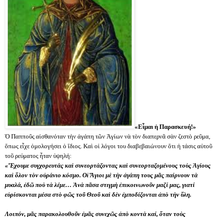
«Εἶμαι ἡ Παρασκευή!»
Ὁ Παπποῦς αἰσθανόταν τὴν ἀγάπη τῶν Ἁγίων νὰ τὸν διαπερνᾶ σὰν ζεστὸ ρεῦμα,
ὅπως εἶχε ὁμολογήσει ὁ ἴδιος. Καὶ οἱ λόγοι του διαβεβαιώνουν ὅτι ἡ τάσις αὐτοῦ
τοῦ ρεύματος ἦταν ὑψηλή:
«Ἔχουμε συγχορευτάς καὶ συνεορτάζοντας καὶ συνεορταζομένους τοὺς Ἁγίους
καὶ ὅλον τὸν οὐράνιο κόσμο. Οἱ Ἅγιοι μὲ τὴν ἀγάπη τους μᾶς παίρνουν τὰ
μυαλά, ἐδῶ ποὺ τὰ λέμε… Ἀνὰ πᾶσα στιγμὴ ἐπικοινωνοῦν μαζί μας, γιατί
εὑρίσκονται μέσα στὸ φῶς τοῦ Θεοῦ καὶ δὲν ἐμποδίζονται ἀπὸ τὴν ὕλη.
Λοιπόν, μᾶς παρακολουθοῦν ἐμᾶς συνεχῶς ἀπὸ κοντὰ καί, ὅταν τοὺς