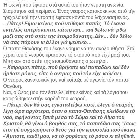
Ή φωνή πού έφτασε στά αυτιά του ήταν γεμά­τη αγωνία.
Σταμάτησε καί περίμενε. Ένας νεαρός κατακόκκινος από τήν
τρεχάλα καί τήν ντροπή έφτασε κοντά του λαχανιασμένος.
– Πάτερ! Είμαι κείνος πού ντύθηκε παπάς. Τό έκανα
εντελώς απερίσκεπτα, πάτερ και… καί θέλω νά ’ρθω
μαζί σας στό σπίτι της έτοιμοθάνατης. Δέν… δέν θέλω
νά σας πάρουν κι άλλοι γιά ψεύτικο…
Ό παπα-Θανάσης του έκανε νόημα νά τόν ακολουθήσει. Στά
χέρια του ό νεαρός κρατούσε τό σταυρό πού είχε μαζί του.
Μπήκαν στό σπίτι τής ετοιμοθάνατης σιωπηλοί.
– Χαίρομαι, πάτερ, πού βρήκατε καί παπαδάκι καί δέν
ήρθατε μόνος, είπε ό αντρας πού τόν είχε καλέσει.
Ό νεαρός ξανακοκκίνησε καί κοίταξε μέ αγωνία τόν παπα-
Θανάση.
Ναι, ό Θεός μου τόν έστειλε, είπε εκείνος καί τά λόγια του
καρφώθηκαν στήν καρδιά του νεαρού.
– Πάτερ, δέν θά σας εγκαταλείψω ποτέ, έλεγε ό νεαρός
λίγη ώρα αργότερα, όταν ό παπα-Θανάσης κλείδωνε τό
ναό, αφήνοντας ξανά μεσα τό Σώμα καί τό Αίμα του
Χριστού, θά γίνω ό βοη­θός σας, τό παπαδάκι σας.’Ίσως
έτσι μέ συγχω­ρήσει ό θεός γιά τήν ιεροσυλία πού έκανα.
-‘Αμποτε, παιδί μου, νά τό φορέσεις τό ράσο κι αληθινά,