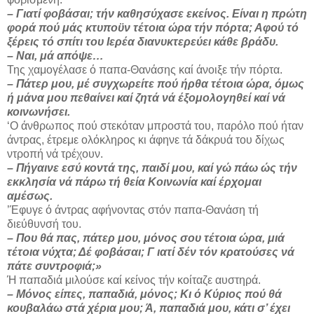
– Γιατί φοβάσαι; τήν καθησύχασε εκείνος. Είναι η πρώτη
φορά πού μάς κτυποϋν τέτοια ώρα τήν πόρτα; Αφού τό
ξέρεις τό σπίτι του Ιερέα διανυκτερεύει κάθε βράδυ.
– Ναι, μά απόψε…
Της χαμογέλασε ό παπα-Θανάσης καί άνοιξε τήν πόρτα.
– Πάτερ μου, μέ συγχωρείτε πού ήρθα τέ­τοια ώρα, όμως
ή μάνα μου πεθαίνει καί ζητά νά έξομολογηθεί καί νά
κοινωνήσει.
‘Ο άνθρωπος πού στεκόταν μπροστά του, παρό­λο πού ήταν
άντρας, έτρεμε ολόκληρος κι άφηνε τά δάκρυά του δίχως
ντροπή νά τρέχουν.
– Πήγαινε εσύ κοντά της, παιδί μου, καί γώ πάω ώς τήν
εκκλησία νά πάρω τή θεία Κοινωνία καί έρχομαι
αμέσως.
’Έφυγε ό άντρας αφήνοντας στόν παπα-Θανάση τή
διεύθυνσή του.
– Που θά πας, πάτερ μου, μόνος σου τέτοια ώρα, μιά
τέτοια νύχτα; Δέ φοβάσαι; Γ ιατί δέν τόν κρατούσες νά
πάτε συντροφιά;»
Ή παπαδιά μιλούσε καί κείνος τήν κοίταζε αυστηρά.
– Μόνος είπες, παπαδιά, μόνος; Κι ό Κύριος πού θά
κουβαλάω στά χέρια μου; Ά, παπαδιά μου, κάτι σ’ έχει