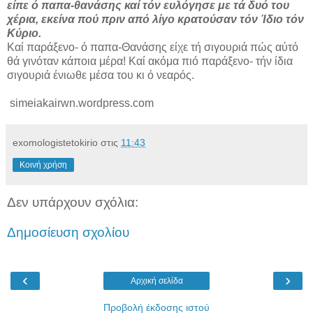
είπε ό παπα-θανάσης καί τόν ευλόγησε με τά δυό του
χέρια, εκείνα πού πριν από λίγο κρατούσαν τόν Ίδιο τόν
Κύριο.
Καί παράξενο- ό παπα-Θανάσης είχε τή σιγουριά πώς αύτό
θά γινό­ταν κάποια μέρα! Καί ακόμα πιό παράξενο- τήν ίδια
σιγουριά ένιωθε μέσα του κι ό νεαρός.
simeiakairwn.wordpress.com
exomologistetokirio
στις
11:43
Κοινή χρήση
Δεν υπάρχουν σχόλια:
Δημοσίευση σχολίου
‹
›
Αρχική σελίδα
Προβολή έκδοσης ιστού