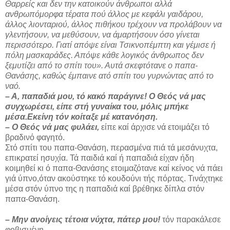
Θαρρείς και δεν την κατοικούν άνθρωποι αλλά
ανθρωπόμορφα τέρατα πού άλλος με κεφάλι γαιδάρου,
άλλος λιονταριού, άλλος πιθήκου τρέχουν να προλάβουν να
γλεντήσουν, να μεθύσουν, να άμαρτήσουν όσο γί­νεται
περισσότερο. Γιατί απόψε είναι Τσικνοπέμπτη και γέμισε ή
πόλη μασκαράδες. Απόψε κάθε λογικός άνθρωπος δεν
ξεμυτίζει από το σπίτι του». Αυτά σκεφτότανε ο παπα-
Θανάσης, καθώς έμπαινε ατό σπίτι του γυρνώντας από το
ναό.
– Α, παπαδιά μου, τό κακό παράγινε! Ο Θεός νά μας
συγχωρέσει, είπε στή γυναίκα του, μόλις μπήκε
μέσα.Εκείνη τόν κοίταξε μέ κατανόηση.
– Ο Θεός νά μας φυλάει,
είπε καί άρχισε νά ετοιμάζει τό
βραδινό φαγητό.
Στό σπίτι του παπα-Θανάση, περασμένα πιά τά μεσάνυχτα,
επικρατεί ησυχία. Τά παιδιά καί ή παπαδιά είχαν ήδη
κοιμηθεί κι ό παπα-Θανάσης ετοιμαζότανε καί κείνος νά πάει
γιά ύπνο,όταν ακούστηκε τό κουδούνι τής πόρτας. Τινάχτηκε
μέσα στόν ύπνο της η παπαδιά καί βρέθηκε δίπλα στόν
παπα-Θανάση.
– Μην ανοίγεις τέτοια νύχτα, πάτερ μου!
τόν παρακάλεσε
φοβισμένη.