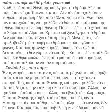
πιάσει απόψε καί δέ μιλάς γνωστικά.
Ντύθηκε ό παπα-Θανάσης καί βγήκε στό δρό­μο. Ξέχασε
πώς ήταν νύχτα Τσικνοπέμπτης. Δέν τόν άπασχολούσαν
καθόλου οί μασκαράδες πού έβλεπε γύρω του. Ένα μόνο
τόν απασχολούσε, νά προλάβει νά δώσει τό «φάρμακο τής
αθανασίας» στην ετοιμοθάνατη. Πήρε με δέος στά χέρια του
τό Σώμα καί τό Αίμα του Χρίστου καί ξαναβγήκε στό δρόμο.
Δέν κοιτούσε ούτε δεξιά ούτε αριστερά. Μόνο έτρεχε νά
προλάβει.Σέ μιά στροφή του δρόμου ακούσε γέλια καί
φωνές. Κάποιος φώναξε κοροϊδευτικά: «Τήν ευχή σου
Δέσποτα!», μά δέν γύρισε νά κοιτάξει. Καί τότε, δέν κατάλαβε
πως, βρέθηκε κυκλωμένος από μιά παρέα μασκαράδων,
πού προσπαθούσαν νά τόν σταματήσουν.
– Συνάδελφε, που πάμε;
Ένας νεαρός μασκαρεμένος σέ παπά, μέ χνώτο πού μύριζε
ποτό, στεκόταν μπροστά του κρατώντας στό χέρι ένα
σταυρό. Τα’χασε ό παπα-Θανάσης καί πριν προλάβει νά πει
τίποτα, δέχτηκε τήν επίθεση όλου του τσούρμου. Άλλος τόν
τραβούσε άπό τά ράσα κι άλλος του έβγαζε τό καλυμμαύχι.
Ο παπα-Θανάσης έσφιξε στό στήθος του τ’ άχραντα
Μυστήρια καί προσπάθησε νά τούς μι­λήσει, μά κανένας δέν
άκουγε. Κάποιος τότε του τράβηξε τή γενειάδα καί -σάν νά