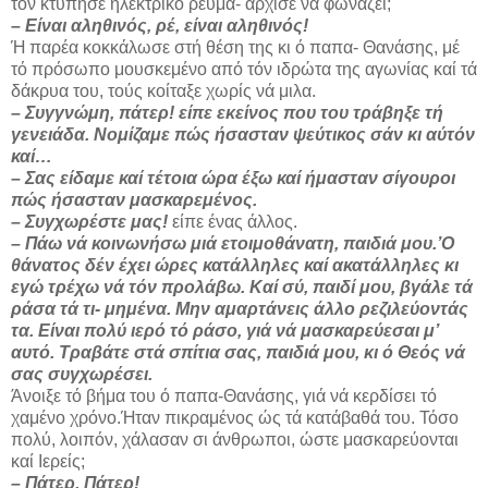
τόν κτύπησε ηλεκτρικό ρεϋμα- άρχισε νά φωνάζει;
– Είναι αληθινός, ρέ, είναι αληθινός!
Ή παρέα κοκκάλωσε στή θέση της κι ό παπα- Θανάσης, μέ
τό πρόσωπο μουσκεμένο από τόν ιδρώτα της αγωνίας καί τά
δάκρυα του, τούς κοίτα­ξε χωρίς νά μιλα.
– Συγγνώμη, πάτερ! είπε εκείνος που του τρά­βηξε τή
γενειάδα. Νομίζαμε πώς ήσασταν ψεύτικος σάν κι αύτόν
καί…
– Σας είδαμε καί τέτοια ώρα έξω καί ήμασταν σίγουροι
πώς ήσασταν μασκαρεμένος.
– Συγχωρέστε μας!
είπε ένας άλλος.
– Πάω νά κοινωνήσω μιά ετοιμοθάνατη, παιδιά μου.’Ο
θάνατος δέν έχει ώρες κατάλ­ληλες καί ακατάλληλες κι
εγώ τρέχω νά τόν προλάβω. Καί σύ, παιδί μου, βγάλε τά
ράσα τά τι- μημένα. Μην αμαρτάνεις άλλο ρεζιλεύοντάς
τα. Είναι πολύ ιερό τό ράσο, γιά νά μασκαρεύεσαι μ’
αυτό. Τραβάτε στά σπίτια σας, παιδιά μου, κι ό Θεός νά
σας συγχωρέσει.
Άνοιξε τό βήμα του ό παπα-Θανάσης, γιά νά κερδίσει τό
χαμένο χρόνο.Ήταν πικραμένος ώς τά κατάβαθά του. Τόσο
πολύ, λοιπόν, χάλασαν σι άνθρωποι, ώστε μασκαρεύονται
καί Ιερείς;
– Πάτερ, Πάτερ!