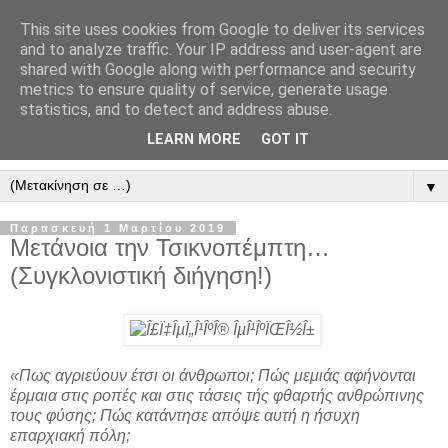
This site uses cookies from Google to deliver its services
" Εξομολογεῖσθε τῶ Κυρίῳ
and to analyze traffic. Your IP address and user-agent are
shared with Google along with performance and security
"
metrics to ensure quality of service, generate usage
statistics, and to detect and address abuse.
ὃτι ἀγαθός, ὃτι εἰς τόν αἰῶνα τό ἔλεος αὐτοῦ. Αλληλούϊα.
LEARN MORE
GOT IT
▼
Παρασκευή 1 Μαρτίου 2019
Μετάνοια την Τσικνοπέμπτη…
(Συγκλονιστική διήγηση!)
«Πως αγριεύουν έτσι οι άνθρωποι; Πώς μεμιάς αφήνονται
έρμαια στις ροπές και στις τάσεις τής φθαρτής ανθρώπινης
τους φύσης; Πώς κατάντησε απόψε αυτή η ήσυχη
επαρχιακή πόλη;