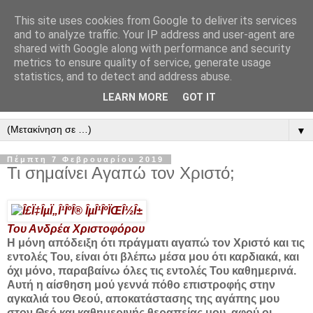
This site uses cookies from Google to deliver its services
" Εξομολογεῖσθε τῶ Κυρίῳ
and to analyze traffic. Your IP address and user-agent are
shared with Google along with performance and security
"
metrics to ensure quality of service, generate usage
statistics, and to detect and address abuse.
ὃτι ἀγαθός, ὃτι εἰς τόν αἰῶνα τό ἔλεος αὐτοῦ. Αλληλούϊα.
LEARN MORE
GOT IT
▼
Πέμπτη 7 Φεβρουαρίου 2019
Τι σημαίνει Αγαπώ τον Χριστό;
Του Ανδρέα Χριστοφόρου
Η μόνη απόδειξη ότι πράγματι αγαπώ τον Χριστό και τις
εντολές Του, είναι ότι βλέπω μέσα μου ότι καρδιακά, και
όχι μόνο, παραβαίνω όλες τις εντολές Του καθημερινά.
Αυτή η αίσθηση μού γεννά πόθο επιστροφής στην
αγκαλιά του Θεού, αποκατάστασης της αγάπης μου
στον Θεό και καθημερινής θεραπείας μου, αφού οι