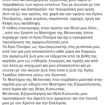
παραβάσεις των αγίων εντολών Του με ένωσαν με τον
πειρασμό και διατάραξαν την πνευματική μου υγεία.
Αντί να ζω την αγάπη, την χαρά και την ειρήνη του Αγίου
Πνεύματος, είμαι γεμάτος παράπονα, ταραχή, οργή και
θλίψη έως κατάθλιψη.
Ο πόθος επιστροφής στην αγάπη του Θεού μου δίνει...
...από τον Χριστό το Μυστήριο της Μετανοίας όπου
κυρίαρχο είναι το Άγιο Πνεύμα και όχι η εγκεφαλική
προσέγγιση της αμαρτωλότητάς μου.
Το Άγιο Πνεύμα, ως πρωταγωνιστής στη μετάνοιά μου,
από την μια μου αποκαλύπτει κάθε μέρα και διαρκώς
την αμαρτωλή ζωή μου να εξέρχεται από τα βάθη της
καρδιάς μου ως επιθυμία, λογισμός και πράξη και από
την άλλη με συγχωρεί και μου αποκαλύπτει και με
ενώνει με την αιώνιο ζωή που είναι η ζωή της Αγίας
Τριάδος πάντοτε μέσω του Χριστού.
Το Μυστήριο της Μετανοίας που συμβαίνει μυστικά στην
καρδιά μου με οδηγεί στο Μυστήριο της Εξομολόγησης,
στον Ιερέα και της Θείας Κοινωνίας.
Μετάνοια, Εξομολόγηση και Θεία Κοινωνία, μου
προσφέρουν την άφεση των αμαρτιών και την ένωσή
μου με τον Χριστό και την Εκκλησία.