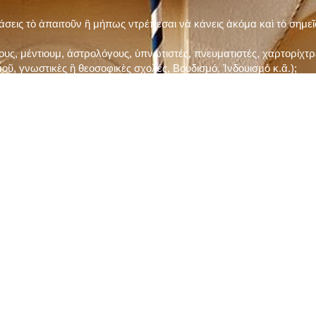
τάσεις τὸ ἀπαιτοῦν ἢ μήπως ντρέπεσαι νὰ κάνεις ἀκόμα καὶ τὸ σημε
ς, μέντιουμ, ἀστρολόγους, ὑπνωτιστές, πνευματιστές, χαρτορίχτρε
οῦ, γνωστικὲς ἢ θεοσοφικὲς σχολές, Βουδισμό, Ἰνδουισμὸ κ.ἅ.);
ι μὲ τὸ ξεμάτιασμα καὶ δίνεις σημασία στὶς διάφορες προλήψεις καὶ 
ρωί, βράδυ, πρὶν καὶ μετὰ τὰ γεύματα) ἢ στὴν Ἐκκλησία (κάθε Κυρι
ς εὐεργεσίες Του;
ελῆ βιβλία;
ν Τετάρτη καὶ τὴν Παρασκευὴ καὶ τὶς ἄλλες περιόδους τῶν Νηστειῶν
ας, ὑστέρα ἀπὸ τὴν κατάλληλη προετοιμασία καὶ τὴν ἔγκριση τοῦ π
ας ἢ τῶν Ἁγίων μας;
 ἢ ὑπόσχεσή σου στὸν Θεό;