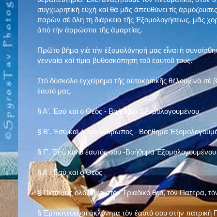
συγχωρητικὴ εὐχὴ καὶ θά μᾶς ἀπευθύνει τὶς ἁρμόζουσες
παρὼν σὲ ὅλη τη διάρκεια τῆς Ἐξομολογήσεως, μᾶς χορ
ἀπὸ τὴν ἀρρώστια τῆς ἁμαρτίας.
Πρῶτο βῆμα γιὰ τὴν ἐξομολόγησή μας εἶναι ἡ συναίσθησ
γενναία καὶ τίμια βυθοσκόπηση τοῦ ἑαυτοῦ τους.
Στὸ δύσκολο ἐγχείρημα τῆς αὐτοκριτικῆς θέλουν νὰ σὲ
ἑαυτό μας
.
§
Α'. Ἐσὺ καὶ ὁ Θεὸς - Βοήθημα Ἐξομολογουμένου
§
Β'. Ἐσὺ καὶ ὁ συνάνθρωπος - Βοήθημα Ἐξομολογουμ
§
Γ'. Ἐσὺ καὶ ὁ ἑαυτός σου -Βοήθημα Ἐξομολογουμένου
§ Α'. Ἐσὺ καὶ ὁ Θεὸς
§ Πιστεύεις ὁλόψυχα στὸν Τριαδικὸ θεό, τὸν Πατέρα, τὸ
§ Ἐμπιστεύεσαι ἀκλόνητα τὸν ἑαυτό σου στὴν πατρικὴ Π