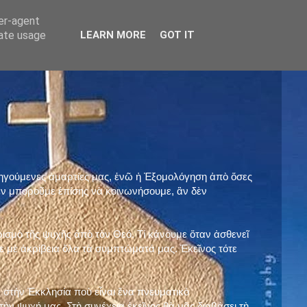
ser-agent
rate usage
LEARN MORE
GOT IT
προηγούμενες ἁμαρτίες μας, ἐνῶ ἡ Ἐξομολόγηση ἀπὸ ὅσες
ὲν μποροῦμε ἐπίσης νὰ κοινωνήσουμε, ἂν δὲν
ρισμὸ τῆς ψυχῆς ἀπὸ τὸν Θεό. Τί κάνουμε ὅταν ἀσθενεῖ
 μὲ ἀκρίβεια ὅλα τὰ συμπτώματά μας. Ἐκεῖνος τότε
 στὴν Ἐκκλησία ποὺ εἶναι ἕνα πνευματικὸ
ὴν ψυχή μας. Στὴ συνέχεια ἐκεῖνος θὰ μᾶς διαβάσει τὴ