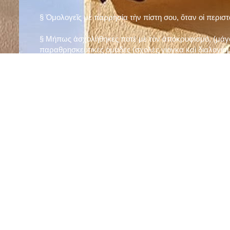
§ Ὁμολογεῖς μὲ παρρησία τὴν πίστη σου, ὅταν οἱ περισ
§ Μήπως ἀσχολήθηκες ποτὲ μὲ τὸν ἀποκρυφισμό, (μάγου
παραθρησκευτικὲς ὁμάδες (σχολὲς γιόγκα καὶ διαλογισμ
§ Μήπως πιστεύεις στὴν τύχη καὶ στὰ ὄνειρα ἢ ἀσχολεῖσα
ἀριθμός», «τὸ πέταλο φέρνει γούρι» κ.λπ.);
§ Προσεύχεσαι τακτικὰ καὶ προσεκτικὰ στὸ σπίτι σου (π
πρωτίστως τὸν Θεὸ γιὰ τὶς ποικίλες, φανερὲς καὶ ἀφανεῖ
§ Μελετᾶς καθημερινὰ τὴν Ἁγία Γραφὴ καὶ ἄλλα ψυχωφ
§ Νηστεύεις, ἂν δὲν ὑπάρχουν σοβαροὶ λόγοι ὑγείας, τὴ
§ Προσέρχεσαι τακτικὰ στὸ Μυστήριο τῆς Θείας Κοινωνί
§ Μήπως βλαστημᾶς τὸ ὄνομα τοῦ Χρίστου, τῆς Παναγί
§ Μήπως ὁρκίζεσαι χωρὶς λόγο ἢ ἀθέτησες τυχὸν ὅρκο