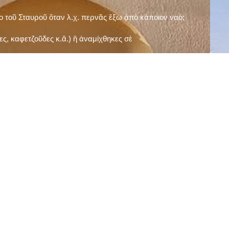
ῖο τοῦ Σταυροῦ ὅταν λ.χ. περνᾶς ἔξω ἀπὸ κάποιον ναό;
ς, καφετζοῦδες κ.ἅ.) ἢ ἀναμίχθηκες σὲ
δεισιδαιμονίες (π.χ. «τὸ 13 εἶναι γρουσούζικος
ακὴ καὶ τὶς μεγάλες γιορτές), εὐγνωμονώντας
;
νευματικοῦ σου;