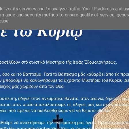
liver its services and to analyze traffic. Your IP address and u
rmance and security metrics to ensure quality of service, gene
buse.
ε τῶ Κυρίῳ "
προσέλθουν στὸ σωστικὸ Μυστήριο τῆς ἱερᾶς Ἐξομολογήσεως.
, ὅσο καὶ τὸ Βάπτισμα. Γιατί τὸ Βάπτισμα μᾶς καθαρίζει ἀπὸ τὶς 
ὲν μποροῦμε να κοινωνήσουμε τὰ ἄχραντα Μυστήρια τοῦ Κυρίου. Δ
τεῖχος μᾶς χωρίζουν ἀπὸ τὸν Θεό.
εράπευτη, ὁδηγεῖ στὸν πνευματικὸ θάνατο, στὸν αἰώνιο, δηλαδή, χω
ατρό, στὸν ὁποῖο ἀποκαλύπτουμε τὶς πληγές μας καὶ περιγράφουμε
δηγίες ποὺ πρέπει νὰ ἀκολουθήσουμε γιὰ νὰ θεραπευθοῦμε.
ποθοῦμε νὰ ἀνακτήσουμε τὴν πνευματική μας ὑγεία. Προσερχόμαστε
ποῖο δίχως ντροπὴ ὁμολογοῦμε ὅλες τὶς ἁμαρτίες ποὺ τραυμάτισαν τ