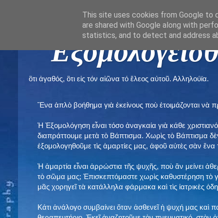
This site uses cookies from Google to de
are shared with Google along with perfo
statistics, and to detect and address a
" Εξομολογεῖσθ
ὃτι ἀγαθός, ὃτι εἰς τόν αἰῶνα τό ἔλεος αὐτοῦ. Αλληλούϊα.
Ἕνα ἁπλὸ βοήθημα γιὰ ἐκείνους ποὺ ἑτοιμάζονται νὰ 
Ἡ Ἐξομολόγηση εἶναι τόσο ἀναγκαία γιὰ κάθε χριστιανό
διαπράττουμε μετὰ τὸ Βάπτισμα. Χωρὶς τὸ Βάπτισμα δ
ἐξομολογηθοῦμε τὶς ἁμαρτίες μας, ἀφοῦ αὐτὲς σὰν ἕνα 
Ἡ ἁμαρτία εἶναι ἀρρώστια τῆς ψυχῆς, ποὺ ἂν μείνει ἀθ
τὸ σῶμα μας; Ἐπισκεπτόμαστε χωρὶς καθυστέρηση τὸ γι
μᾶς χορηγεῖ τὰ κατάλληλα φάρμακα καὶ τὶς ἰατρικὲς ὁ
Κάτι ἀνάλογο συμβαίνει ὅταν ἀσθενεῖ ἡ ψυχή μας καὶ 
θεραπευτήριο. Ἐκεῖ ἀναζητοῦμε τὸν πνευματικό, στὸν ὁ