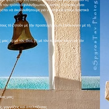
ν τὸν τρόπο ὁ φιλάνθρωπος Χριστός, ὁ Ὁποῖος εἶναι
πρέπει νὰ ἀκολουθήσουμε γιὰ νὰ ἀπαλλαγοῦμε ὁριστικὰ
ους τὸ ζητοῦν μὲ τὴν προσευχὴ καὶ τὸ ἐπιδιώκουν μὲ τὴ
ς μας: α)
μὲ τὸν Θεό
, β)
μὲ τὸν πλησίον
καὶ γ)
μὲ τὸν
σίας μας;
, γογγύζεις καὶ ἀπελπίζεσαι;