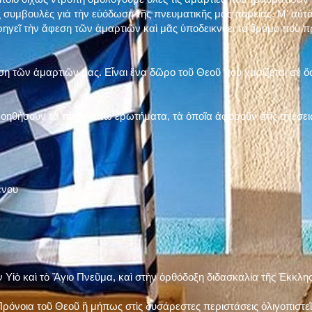
 συμβουλὲς γιὰ τὴν εὐόδωση τῆς πνευματικῆς μας πορείας. Μ' αὐτὸ
ηγεῖ τὴν ἄφεση τῶν ἁμαρτιῶν καὶ μᾶς ὑποδεικνύει τὸ δρόμο ποὺ 
η τῶν ἁμαρτιῶν μας. Εἶναι ἕνα δῶρο τοῦ Θεοῦ ποὺ χαρίζεται σὲ ὅσ
 βοηθήσουν τὰ παρακάτω ἐρωτήματα, τὰ ὁποῖα ἀφοροῦν στὶς σχέσει
ένου
ν Υἱὸ καὶ τὸ Ἅγιο Πνεῦμα, καὶ στὴν ὀρθόδοξη διδασκαλία τῆς Ἐκκλη
ρόνοια τοῦ Θεοῦ ἢ μήπως στὶς δυσάρεστες περιστάσεις ὀλιγοπιστεῖς