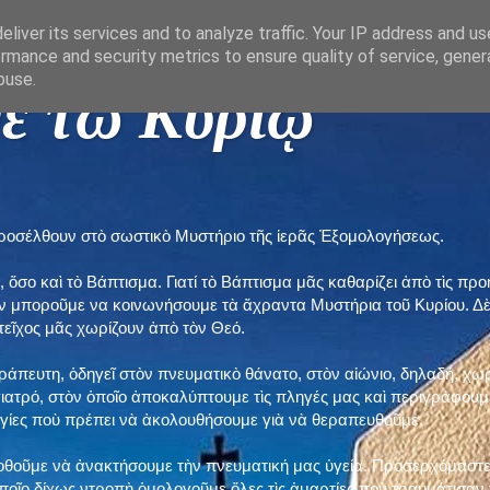
liver its services and to analyze traffic. Your IP address and u
rmance and security metrics to ensure quality of service, gene
buse.
ε τῶ Κυρίῳ "
προσέλθουν στὸ σωστικὸ Μυστήριο τῆς ἱερᾶς Ἐξομολογήσεως.
, ὅσο καὶ τὸ Βάπτισμα. Γιατί τὸ Βάπτισμα μᾶς καθαρίζει ἀπὸ τὶς 
ὲν μποροῦμε να κοινωνήσουμε τὰ ἄχραντα Μυστήρια τοῦ Κυρίου. Δ
τεῖχος μᾶς χωρίζουν ἀπὸ τὸν Θεό.
εράπευτη, ὁδηγεῖ στὸν πνευματικὸ θάνατο, στὸν αἰώνιο, δηλαδή, χω
ατρό, στὸν ὁποῖο ἀποκαλύπτουμε τὶς πληγές μας καὶ περιγράφουμε
δηγίες ποὺ πρέπει νὰ ἀκολουθήσουμε γιὰ νὰ θεραπευθοῦμε.
ποθοῦμε νὰ ἀνακτήσουμε τὴν πνευματική μας ὑγεία. Προσερχόμαστε
ποῖο δίχως ντροπὴ ὁμολογοῦμε ὅλες τὶς ἁμαρτίες ποὺ τραυμάτισαν τ