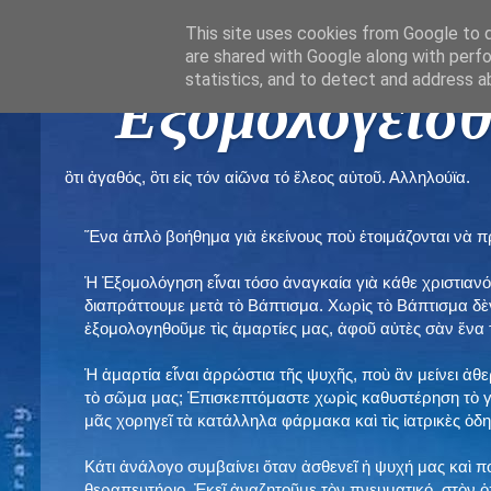
This site uses cookies from Google to de
are shared with Google along with perfo
statistics, and to detect and address a
" Εξομολογεῖσθ
ὃτι ἀγαθός, ὃτι εἰς τόν αἰῶνα τό ἔλεος αὐτοῦ. Αλληλούϊα.
Ἕνα ἁπλὸ βοήθημα γιὰ ἐκείνους ποὺ ἑτοιμάζονται νὰ 
Ἡ Ἐξομολόγηση εἶναι τόσο ἀναγκαία γιὰ κάθε χριστιανό
διαπράττουμε μετὰ τὸ Βάπτισμα. Χωρὶς τὸ Βάπτισμα δ
ἐξομολογηθοῦμε τὶς ἁμαρτίες μας, ἀφοῦ αὐτὲς σὰν ἕνα 
Ἡ ἁμαρτία εἶναι ἀρρώστια τῆς ψυχῆς, ποὺ ἂν μείνει ἀθ
τὸ σῶμα μας; Ἐπισκεπτόμαστε χωρὶς καθυστέρηση τὸ γι
μᾶς χορηγεῖ τὰ κατάλληλα φάρμακα καὶ τὶς ἰατρικὲς ὁ
Κάτι ἀνάλογο συμβαίνει ὅταν ἀσθενεῖ ἡ ψυχή μας καὶ 
θεραπευτήριο. Ἐκεῖ ἀναζητοῦμε τὸν πνευματικό, στὸν ὁ