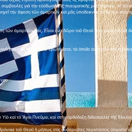
 συμβουλὲς γιὰ τὴν εὐόδωση τῆς πνευματικῆς μας πορείας. Μ' αὐτὸ
ηγεῖ τὴν ἄφεση τῶν ἁμαρτιῶν καὶ μᾶς ὑποδεικνύει τὸ δρόμο ποὺ 
η τῶν ἁμαρτιῶν μας. Εἶναι ἕνα δῶρο τοῦ Θεοῦ ποὺ χαρίζεται σὲ ὅσ
 βοηθήσουν τὰ παρακάτω ἐρωτήματα, τὰ ὁποῖα ἀφοροῦν στὶς σχέσει
ένου
ν Υἱὸ καὶ τὸ Ἅγιο Πνεῦμα, καὶ στὴν ὀρθόδοξη διδασκαλία τῆς Ἐκκλη
ρόνοια τοῦ Θεοῦ ἢ μήπως στὶς δυσάρεστες περιστάσεις ὀλιγοπιστεῖς