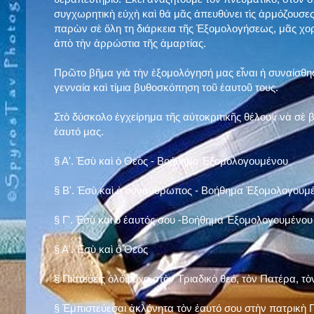
συγχωρητικὴ εὐχὴ καὶ θά μᾶς ἀπευθύνει τὶς ἁρμόζουσες
παρὼν σὲ ὅλη τη διάρκεια τῆς Ἐξομολογήσεως, μᾶς χορ
ἀπὸ τὴν ἀρρώστια τῆς ἁμαρτίας.
Πρῶτο βῆμα γιὰ τὴν ἐξομολόγησή μας εἶναι ἡ συναίσθησ
γενναία καὶ τίμια βυθοσκόπηση τοῦ ἑαυτοῦ τους.
Στὸ δύσκολο ἐγχείρημα τῆς αὐτοκριτικῆς θέλουν νὰ σὲ
ἑαυτό μας
.
§
Α'. Ἐσὺ καὶ ὁ Θεὸς - Βοήθημα Ἐξομολογουμένου
§
Β'. Ἐσὺ καὶ ὁ συνάνθρωπος - Βοήθημα Ἐξομολογουμ
§
Γ'. Ἐσὺ καὶ ὁ ἑαυτός σου -Βοήθημα Ἐξομολογουμένου
§ Α'. Ἐσὺ καὶ ὁ Θεὸς
§ Πιστεύεις ὁλόψυχα στὸν Τριαδικὸ θεό, τὸν Πατέρα, τὸ
§ Ἐμπιστεύεσαι ἀκλόνητα τὸν ἑαυτό σου στὴν πατρικὴ Π