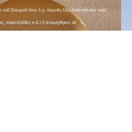
ῖο τοῦ Σταυροῦ ὅταν λ.χ. περνᾶς ἔξω ἀπὸ κάποιον ναό;
ς, καφετζοῦδες κ.ἅ.) ἢ ἀναμίχθηκες σὲ
δεισιδαιμονίες (π.χ. «τὸ 13 εἶναι γρουσούζικος
ακὴ καὶ τὶς μεγάλες γιορτές), εὐγνωμονώντας
;
νευματικοῦ σου;