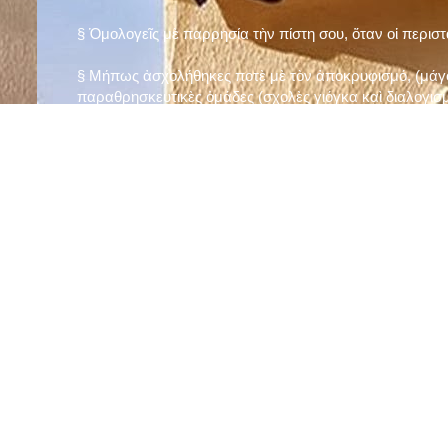
§ Ὁμολογεῖς μὲ παρρησία τὴν πίστη σου, ὅταν οἱ περισ
§ Μήπως ἀσχολήθηκες ποτὲ μὲ τὸν ἀποκρυφισμό, (μάγου
παραθρησκευτικὲς ὁμάδες (σχολὲς γιόγκα καὶ διαλογισμ
§ Μήπως πιστεύεις στὴν τύχη καὶ στὰ ὄνειρα ἢ ἀσχολεῖσα
ἀριθμός», «τὸ πέταλο φέρνει γούρι» κ.λπ.);
§ Προσεύχεσαι τακτικὰ καὶ προσεκτικὰ στὸ σπίτι σου (π
πρωτίστως τὸν Θεὸ γιὰ τὶς ποικίλες, φανερὲς καὶ ἀφανεῖ
§ Μελετᾶς καθημερινὰ τὴν Ἁγία Γραφὴ καὶ ἄλλα ψυχωφ
§ Νηστεύεις, ἂν δὲν ὑπάρχουν σοβαροὶ λόγοι ὑγείας, τὴ
§ Προσέρχεσαι τακτικὰ στὸ Μυστήριο τῆς Θείας Κοινωνί
§ Μήπως βλαστημᾶς τὸ ὄνομα τοῦ Χρίστου, τῆς Παναγί
§ Μήπως ὁρκίζεσαι χωρὶς λόγο ἢ ἀθέτησες τυχὸν ὅρκο