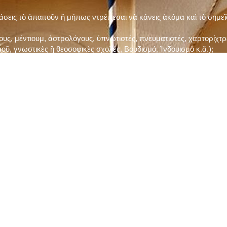
τάσεις τὸ ἀπαιτοῦν ἢ μήπως ντρέπεσαι νὰ κάνεις ἀκόμα καὶ τὸ σημε
ς, μέντιουμ, ἀστρολόγους, ὑπνωτιστές, πνευματιστές, χαρτορίχτρε
οῦ, γνωστικὲς ἢ θεοσοφικὲς σχολές, Βουδισμό, Ἰνδουισμὸ κ.ἅ.);
ι μὲ τὸ ξεμάτιασμα καὶ δίνεις σημασία στὶς διάφορες προλήψεις καὶ 
ρωί, βράδυ, πρὶν καὶ μετὰ τὰ γεύματα) ἢ στὴν Ἐκκλησία (κάθε Κυρι
ς εὐεργεσίες Του;
ελῆ βιβλία;
ν Τετάρτη καὶ τὴν Παρασκευὴ καὶ τὶς ἄλλες περιόδους τῶν Νηστειῶν
ας, ὑστέρα ἀπὸ τὴν κατάλληλη προετοιμασία καὶ τὴν ἔγκριση τοῦ π
ας ἢ τῶν Ἁγίων μας;
 ἢ ὑπόσχεσή σου στὸν Θεό;