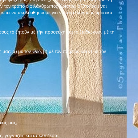
ν τὸν τρόπο ὁ φιλάνθρωπος Χριστός, ὁ Ὁποῖος εἶναι
πρέπει νὰ ἀκολουθήσουμε γιὰ νὰ ἀπαλλαγοῦμε ὁριστικὰ
ους τὸ ζητοῦν μὲ τὴν προσευχὴ καὶ τὸ ἐπιδιώκουν μὲ τὴ
ς μας: α)
μὲ τὸν Θεό
, β)
μὲ τὸν πλησίον
καὶ γ)
μὲ τὸν
σίας μας;
, γογγύζεις καὶ ἀπελπίζεσαι;