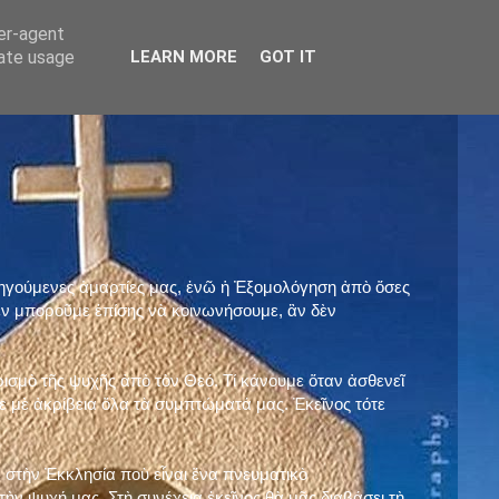
ser-agent
rate usage
LEARN MORE
GOT IT
προηγούμενες ἁμαρτίες μας, ἐνῶ ἡ Ἐξομολόγηση ἀπὸ ὅσες
ὲν μποροῦμε ἐπίσης νὰ κοινωνήσουμε, ἂν δὲν
ρισμὸ τῆς ψυχῆς ἀπὸ τὸν Θεό. Τί κάνουμε ὅταν ἀσθενεῖ
 μὲ ἀκρίβεια ὅλα τὰ συμπτώματά μας. Ἐκεῖνος τότε
 στὴν Ἐκκλησία ποὺ εἶναι ἕνα πνευματικὸ
ὴν ψυχή μας. Στὴ συνέχεια ἐκεῖνος θὰ μᾶς διαβάσει τὴ