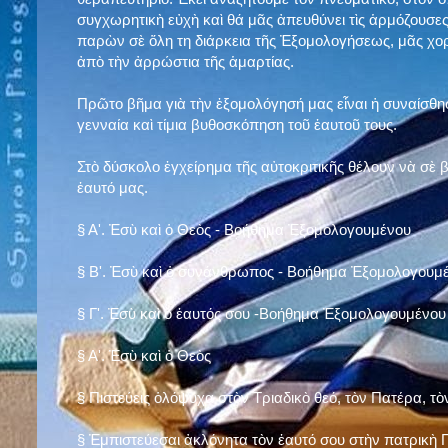
συγχωρητικὴ εὐχὴ καὶ θά μᾶς ἀπευθύνει τὶς ἁρμόζουσες
παρὼν σὲ ὅλη τη διάρκεια τῆς Ἐξομολογήσεως, μᾶς χορ
ἀπὸ τὴν ἀρρώστια τῆς ἁμαρτίας.
Πρῶτο βῆμα γιὰ τὴν ἐξομολόγησή μας εἶναι ἡ συναίσθησ
γενναία καὶ τίμια βυθοσκόπηση τοῦ ἑαυτοῦ τους.
Στὸ δύσκολο ἐγχείρημα τῆς αὐτοκριτικῆς θέλουν νὰ σὲ
ἑαυτό μας
.
§
Α'. Ἐσὺ καὶ ὁ Θεὸς - Βοήθημα Ἐξομολογουμένου
§
Β'. Ἐσὺ καὶ ὁ συνάνθρωπος - Βοήθημα Ἐξομολογουμ
§
Γ'. Ἐσὺ καὶ ὁ ἑαυτός σου -Βοήθημα Ἐξομολογουμένου
§ Α'. Ἐσὺ καὶ ὁ Θεὸς
§ Πιστεύεις ὁλόψυχα στὸν Τριαδικὸ θεό, τὸν Πατέρα, τὸ
§ Ἐμπιστεύεσαι ἀκλόνητα τὸν ἑαυτό σου στὴν πατρικὴ Π