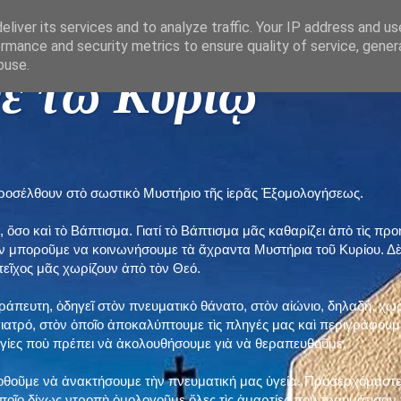
liver its services and to analyze traffic. Your IP address and u
rmance and security metrics to ensure quality of service, gene
buse.
ε τῶ Κυρίῳ "
προσέλθουν στὸ σωστικὸ Μυστήριο τῆς ἱερᾶς Ἐξομολογήσεως.
, ὅσο καὶ τὸ Βάπτισμα. Γιατί τὸ Βάπτισμα μᾶς καθαρίζει ἀπὸ τὶς 
ὲν μποροῦμε να κοινωνήσουμε τὰ ἄχραντα Μυστήρια τοῦ Κυρίου. Δ
τεῖχος μᾶς χωρίζουν ἀπὸ τὸν Θεό.
εράπευτη, ὁδηγεῖ στὸν πνευματικὸ θάνατο, στὸν αἰώνιο, δηλαδή, χω
ατρό, στὸν ὁποῖο ἀποκαλύπτουμε τὶς πληγές μας καὶ περιγράφουμε
δηγίες ποὺ πρέπει νὰ ἀκολουθήσουμε γιὰ νὰ θεραπευθοῦμε.
ποθοῦμε νὰ ἀνακτήσουμε τὴν πνευματική μας ὑγεία. Προσερχόμαστε
ποῖο δίχως ντροπὴ ὁμολογοῦμε ὅλες τὶς ἁμαρτίες ποὺ τραυμάτισαν τ