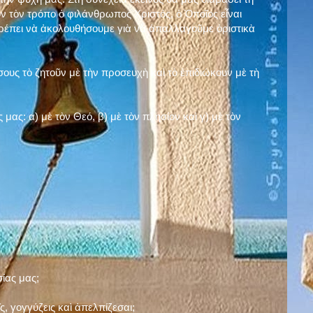
ν τὸν τρόπο ὁ φιλάνθρωπος Χριστός, ὁ Ὁποῖος εἶναι
πρέπει νὰ ἀκολουθήσουμε γιὰ νὰ ἀπαλλαγοῦμε ὁριστικὰ
ους τὸ ζητοῦν μὲ τὴν προσευχὴ καὶ τὸ ἐπιδιώκουν μὲ τὴ
ς μας: α)
μὲ τὸν Θεό
, β)
μὲ τὸν πλησίον
καὶ γ)
μὲ τὸν
σίας μας;
, γογγύζεις καὶ ἀπελπίζεσαι;