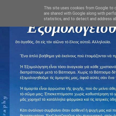
This site uses cookies from Google to de
are shared with Google along with perfo
statistics, and to detect and address a
" Εξομολογεῖσθ
ὃτι ἀγαθός, ὃτι εἰς τόν αἰῶνα τό ἔλεος αὐτοῦ. Αλληλούϊα.
Ἕνα ἁπλὸ βοήθημα γιὰ ἐκείνους ποὺ ἑτοιμάζονται νὰ 
Ἡ Ἐξομολόγηση εἶναι τόσο ἀναγκαία γιὰ κάθε χριστιανό
διαπράττουμε μετὰ τὸ Βάπτισμα. Χωρὶς τὸ Βάπτισμα δ
ἐξομολογηθοῦμε τὶς ἁμαρτίες μας, ἀφοῦ αὐτὲς σὰν ἕνα 
Ἡ ἁμαρτία εἶναι ἀρρώστια τῆς ψυχῆς, ποὺ ἂν μείνει ἀθ
τὸ σῶμα μας; Ἐπισκεπτόμαστε χωρὶς καθυστέρηση τὸ γι
μᾶς χορηγεῖ τὰ κατάλληλα φάρμακα καὶ τὶς ἰατρικὲς ὁ
Κάτι ἀνάλογο συμβαίνει ὅταν ἀσθενεῖ ἡ ψυχή μας καὶ 
θεραπευτήριο. Ἐκεῖ ἀναζητοῦμε τὸν πνευματικό, στὸν ὁ