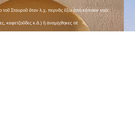
ῖο τοῦ Σταυροῦ ὅταν λ.χ. περνᾶς ἔξω ἀπὸ κάποιον ναό;
ς, καφετζοῦδες κ.ἅ.) ἢ ἀναμίχθηκες σὲ
δεισιδαιμονίες (π.χ. «τὸ 13 εἶναι γρουσούζικος
ακὴ καὶ τὶς μεγάλες γιορτές), εὐγνωμονώντας
;
νευματικοῦ σου;