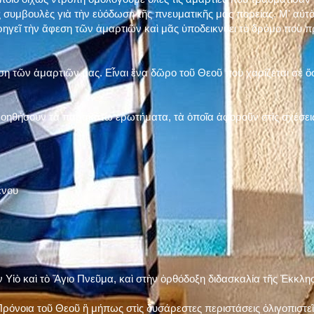
 συμβουλὲς γιὰ τὴν εὐόδωση τῆς πνευματικῆς μας πορείας. Μ' αὐτὸ
ηγεῖ τὴν ἄφεση τῶν ἁμαρτιῶν καὶ μᾶς ὑποδεικνύει τὸ δρόμο ποὺ 
η τῶν ἁμαρτιῶν μας. Εἶναι ἕνα δῶρο τοῦ Θεοῦ ποὺ χαρίζεται σὲ ὅσ
 βοηθήσουν τὰ παρακάτω ἐρωτήματα, τὰ ὁποῖα ἀφοροῦν στὶς σχέσει
ένου
ν Υἱὸ καὶ τὸ Ἅγιο Πνεῦμα, καὶ στὴν ὀρθόδοξη διδασκαλία τῆς Ἐκκλη
ρόνοια τοῦ Θεοῦ ἢ μήπως στὶς δυσάρεστες περιστάσεις ὀλιγοπιστεῖς