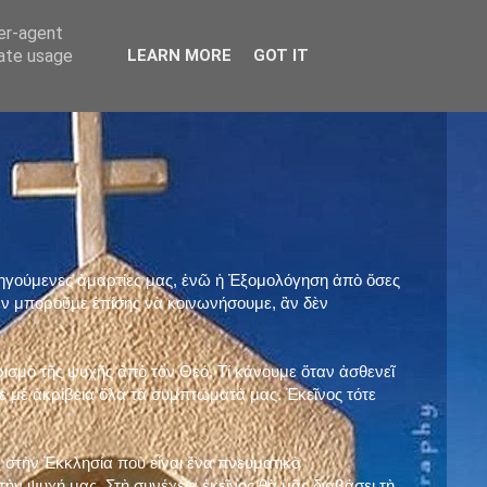
ser-agent
rate usage
LEARN MORE
GOT IT
προηγούμενες ἁμαρτίες μας, ἐνῶ ἡ Ἐξομολόγηση ἀπὸ ὅσες
ὲν μποροῦμε ἐπίσης νὰ κοινωνήσουμε, ἂν δὲν
ρισμὸ τῆς ψυχῆς ἀπὸ τὸν Θεό. Τί κάνουμε ὅταν ἀσθενεῖ
 μὲ ἀκρίβεια ὅλα τὰ συμπτώματά μας. Ἐκεῖνος τότε
 στὴν Ἐκκλησία ποὺ εἶναι ἕνα πνευματικὸ
ὴν ψυχή μας. Στὴ συνέχεια ἐκεῖνος θὰ μᾶς διαβάσει τὴ