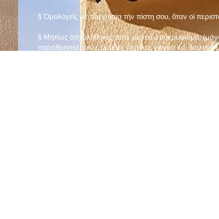
§ Ὁμολογεῖς μὲ παρρησία τὴν πίστη σου, ὅταν οἱ περισ
§ Μήπως ἀσχολήθηκες ποτὲ μὲ τὸν ἀποκρυφισμό, (μάγου
παραθρησκευτικὲς ὁμάδες (σχολὲς γιόγκα καὶ διαλογισμ
§ Μήπως πιστεύεις στὴν τύχη καὶ στὰ ὄνειρα ἢ ἀσχολεῖσα
ἀριθμός», «τὸ πέταλο φέρνει γούρι» κ.λπ.);
§ Προσεύχεσαι τακτικὰ καὶ προσεκτικὰ στὸ σπίτι σου (π
πρωτίστως τὸν Θεὸ γιὰ τὶς ποικίλες, φανερὲς καὶ ἀφανεῖ
§ Μελετᾶς καθημερινὰ τὴν Ἁγία Γραφὴ καὶ ἄλλα ψυχωφ
§ Νηστεύεις, ἂν δὲν ὑπάρχουν σοβαροὶ λόγοι ὑγείας, τὴ
§ Προσέρχεσαι τακτικὰ στὸ Μυστήριο τῆς Θείας Κοινωνί
§ Μήπως βλαστημᾶς τὸ ὄνομα τοῦ Χρίστου, τῆς Παναγί
§ Μήπως ὁρκίζεσαι χωρὶς λόγο ἢ ἀθέτησες τυχὸν ὅρκο