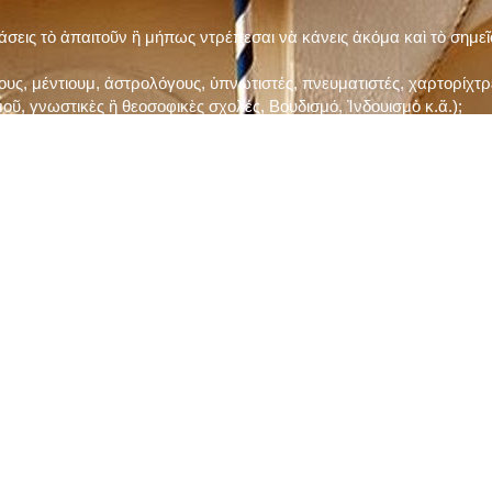
τάσεις τὸ ἀπαιτοῦν ἢ μήπως ντρέπεσαι νὰ κάνεις ἀκόμα καὶ τὸ σημε
ς, μέντιουμ, ἀστρολόγους, ὑπνωτιστές, πνευματιστές, χαρτορίχτρε
οῦ, γνωστικὲς ἢ θεοσοφικὲς σχολές, Βουδισμό, Ἰνδουισμὸ κ.ἅ.);
ι μὲ τὸ ξεμάτιασμα καὶ δίνεις σημασία στὶς διάφορες προλήψεις καὶ 
ρωί, βράδυ, πρὶν καὶ μετὰ τὰ γεύματα) ἢ στὴν Ἐκκλησία (κάθε Κυρι
ς εὐεργεσίες Του;
ελῆ βιβλία;
ν Τετάρτη καὶ τὴν Παρασκευὴ καὶ τὶς ἄλλες περιόδους τῶν Νηστειῶν
ας, ὑστέρα ἀπὸ τὴν κατάλληλη προετοιμασία καὶ τὴν ἔγκριση τοῦ π
ας ἢ τῶν Ἁγίων μας;
 ἢ ὑπόσχεσή σου στὸν Θεό;