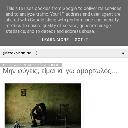
This site uses cookies from Google to deliver its services
" Εξομολογεῖσθε τῶ Κυρίῳ
and to analyze traffic. Your IP address and user-agent are
shared with Google along with performance and security
"
metrics to ensure quality of service, generate usage
statistics, and to detect and address abuse.
ὃτι ἀγαθός, ὃτι εἰς τόν αἰῶνα τό ἔλεος αὐτοῦ. Αλληλούϊα.
LEARN MORE
GOT IT
▼
Σάββατο 3 Μαρτίου 2018
Μην φύγεις, είμαι κι' γώ αμαρτωλός...