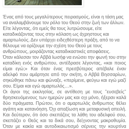
Ένας από τους μεγαλύτερους πειρασμούς, είναι η τάση μας
να αναλαμβάνουμε τον ρόλο του Θεού στην ζωή των άλλων.
Είτε λέγοντας, ότι εμείς θα τους λυτρώσουμε, είτε
καταδικάζοντας τους στην κόλαση ως άχρηστους και
αμαρτωλούς. Δεν υπάρχει ειδεχθέστερη πράξη, από το να
θέλουμε να ορίζουμε την σχέση του Θεού με τους
ανθρώπους, μοιράζοντας καταδικαστικές αποφάσεις.
Όταν κάλεσαν τον Αββά Ιωσήφ να ενώσει την φωνή του στην
καταδίκη ενός ανθρώπου,
αντέδρασε λέγοντας, «και ποιος
είμαι εγώ;» Και όταν ένας πρεσβύτερος απέβαλε έναν
αδελφό που αμάρτησε από την σκήτη, ο Αββά Βησσαρίων,
σηκώθηκε πάνω και φώναξε, «περίμενε, φεύγω και εγώ μαζί
σου. Είμαι και εγώ αμαρτωλός…».
Οι άγιοι της εκκλησίας, σε αντίθεση με τους "ευσεβείς"
θρησκευόμενους των ημερών μας και οχι μόνο, ήξεραν καλά
δύο πράγματα. Πρώτον, ότι ο αμαρτωλός άνθρωπος θέλει
αγάπη και κατανόηση. Όχι απαξίωση και μεταφυσική απειλή.
Και δεύτερον, ότι όσο σκεπάζεις τα λάθη του αδελφού σου,
σκεπάζει ο Θεός και τα δικά σου, δείχνοντας μακροθυμία.
Όταν με κακία και αυτοδικαιωτισμό σέρνεις την κουρτίνα