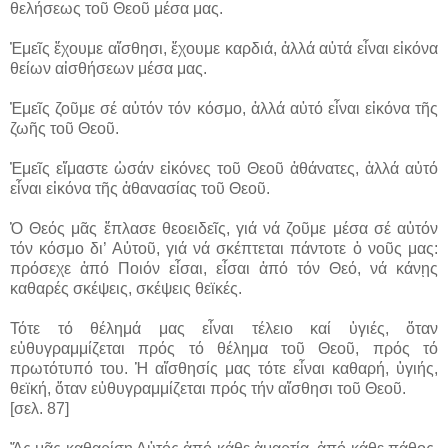
θελήσεως τοῦ Θεοῦ μέσα μας.
Ἐμεῖς ἔχουμε αἴσθησι, ἔχουμε καρδιά, ἀλλά αὐτά εἶναι εἰκόνα
θείων αἰσθήσεων μέσα μας.
Ἐμεῖς ζοῦμε σέ αὐτόν τόν κόσμο, ἀλλά αὐτό εἶναι εἰκόνα τῆς
ζωῆς τοῦ Θεοῦ.
Ἐμεῖς εἴμαστε ὡσάν εἰκόνες τοῦ Θεοῦ ἀθάνατες, ἀλλά αὐτό
εἶναι εἰκόνα τῆς ἀθανασίας τοῦ Θεοῦ.
Ὁ Θεός μᾶς ἔπλασε θεοειδεῖς, γιά νά ζοῦμε μέσα σέ αὐτόν
τόν κόσμο δι’ Αὐτοῦ, γιά νά σκέπτεται πάντοτε ὁ νοῦς μας:
πρόσεχε ἀπό Ποιόν εἶσαι, εἶσαι ἀπό τόν Θεό, νά κάνῃς
καθαρές σκέψεις, σκέψεις θεϊκές.
Τότε τό θέλημά μας εἶναι τέλειο καί ὑγιές, ὅταν
εὐθυγραμμίζεται πρός τό θέλημα τοῦ Θεοῦ, πρός τό
πρωτότυπό του. Ἡ αἴσθησίς μας τότε εἶναι καθαρή, ὑγιής,
θεϊκή, ὅταν εὐθυγραμμίζεται πρός τήν αἴσθησι τοῦ Θεοῦ.
[σελ. 87]