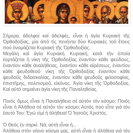
Σήμερα, ἀδελφοί καί ἀδελφές, εἶναι ἡ ἁγία Κυριακή τῆς
Ὀρθοδοξίας, μία ἀπό τίς πενήντα δύο Κυριακές τοῦ ἔτους
πού ὀνομάζεται Κυριακή τῆς Ὀρθοδοξίας.
Μεγάλη καί ἁγία Κυριακή. Κυριακή, κατά τήν ὁποία
ἑορτάζεται ἡ νίκη τῆς Ὀρθοδοξίας ἐναντίον κάθε ψεύδους,
ἐναντίον κάθε ἀναλήθειας, ἐναντίον κάθε αἱρέσεως, ἐναντίον
κάθε ψευδοθεοῦ· νίκη τῆς Ὀρθοδοξίας ἐναντίον κάθε
ψευδοῦς διδασκαλίας, ἐναντίον κάθε ψευδοῦς φιλοσοφίας,
ἐπιστήμης, πολιτισμοῦ, εἰκόνος. Ἁγία νίκη τῆς Ὀρθοδοξίας.
Καί αὐτό σημαίνει ἁγία νίκη τῆς Παναληθείας.
Ποιός ὅμως εἶναι ἡ Παναλήθεια σέ αὐτόν τόν κόσμο; Ποιός
εἶναι ἡ Ἀλήθεια σέ αὐτόν τόν κόσμο; Αὐτός πού εἶπε γιά τόν
ἑαυτό Του: Ἐγώ εἰμί ἡ ἀλήθεια! Ὁ Ἰησοῦς Χριστός.
Ὁ Θεός ἐν σαρκί. Νά, αὐτή εἶναι ἡ...
Ἀλήθεια στόν γήινο κόσμο μας, αὐτή εἶναι ἡ ἀλήθεια γιά τόν