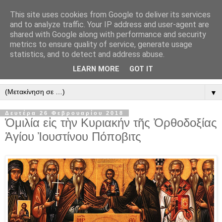
This site uses cookies from Google to deliver its services
" Εξομολογεῖσθε τῶ Κυρίῳ
and to analyze traffic. Your IP address and user-agent are
shared with Google along with performance and security
"
metrics to ensure quality of service, generate usage
statistics, and to detect and address abuse.
ὃτι ἀγαθός, ὃτι εἰς τόν αἰῶνα τό ἔλεος αὐτοῦ. Αλληλούϊα.
LEARN MORE
GOT IT
▼
Δευτέρα 26 Φεβρουαρίου 2018
Ὁμιλία εἰς τὴν Κυριακήν τῆς Ὀρθοδοξίας
Ἁγίου Ἰουστίνου Πόποβιτς