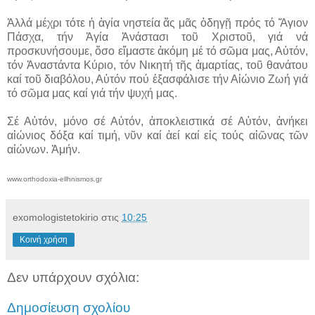
Ἀλλά μέχρι τότε ἡ ἁγία νηστεία ἄς μᾶς ὁδηγῇ πρός τό Ἅγιον
Πάσχα, τήν Ἁγία Ἀνάστασι τοῦ Χριστοῦ, γιά νά
προσκυνήσουμε, ὅσο εἴμαστε ἀκόμη μέ τό σῶμα μας, Αὐτόν,
τόν Ἀναστάντα Κύριο, τόν Νικητή τῆς ἁμαρτίας, τοῦ θανάτου
καί τοῦ διαβόλου, Αὐτόν πού ἐξασφάλισε τήν Αἰώνιο Ζωή γιά
τό σῶμα μας καί γιά τήν ψυχή μας.
Σέ Αὐτόν, μόνο σέ Αὐτόν, ἀποκλειστικά σέ Αὐτόν, ἀνήκει
αἰώνιος δόξα καί τιμή, νῦν καί ἀεί καί εἰς τούς αἰῶνας τῶν
αἰώνων. Ἀμήν.
www.orthodoxia-ellhnismos.gr
exomologistetokirio
στις
10:25
Κοινή χρήση
Δεν υπάρχουν σχόλια:
Δημοσίευση σχολίου