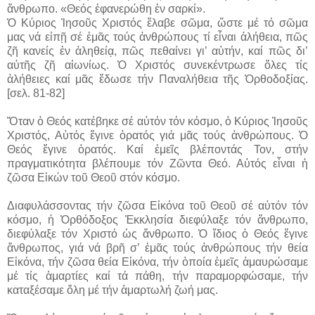
ἄνθρωπο. «Θεός ἐφανερώθη ἐν σαρκί».
Ὁ Κύριος Ἰησοῦς Χριστός ἔλαβε σῶμα, ὥστε μέ τό σῶμα
μας νά εἰπῇ σέ ἐμᾶς τούς ἀνθρώπους τί εἶναι ἀλήθεια, πῶς
ζῆ κανείς ἐν ἀληθείᾳ, πῶς πεθαίνει γι’ αὐτήν, καί πῶς δι’
αὐτῆς ζῆ αἰωνίως. Ὁ Χριστός συνεκέντρωσε ὅλες τίς
ἀλήθειες καί μᾶς ἔδωσε τήν Παναλήθεια τῆς Ὀρθοδοξίας.
[σελ. 81-82]
Ὅταν ὁ Θεός κατέβηκε σέ αὐτόν τόν κόσμο, ὁ Κύριος Ἰησοῦς
Χριστός, Αὐτός ἔγινε ὁρατός γιά μᾶς τούς ἀνθρώπους. Ὁ
Θεός ἔγινε ὁρατός. Καί ἐμεῖς βλέποντάς Τον, στήν
πραγματικότητα βλέπουμε τόν Ζῶντα Θεό. Αὐτός εἶναι ἡ
ζῶσα Εἰκών τοῦ Θεοῦ στόν κόσμο.
Διαφυλάσσοντας τήν ζῶσα Εἰκόνα τοῦ Θεοῦ σέ αὐτόν τόν
κόσμο, ἡ Ὀρθόδοξος Ἐκκλησία διεφύλαξε τόν ἄνθρωπο,
διεφύλαξε τόν Χριστό ὡς ἄνθρωπο. Ὁ ἴδιος ὁ Θεός ἔγινε
ἄνθρωπος, γιά νά βρῆ σ’ ἐμᾶς τούς ἀνθρώπους τήν θεία
Εἰκόνα, τήν ζῶσα θεία Εἰκόνα, τήν ὁποία ἐμεῖς ἀμαυρώσαμε
μέ τίς ἁμαρτίες καί τά πάθη, τήν παραμορφώσαμε, τήν
καταξέσαμε ὅλη μέ τήν ἁμαρτωλή ζωή μας.