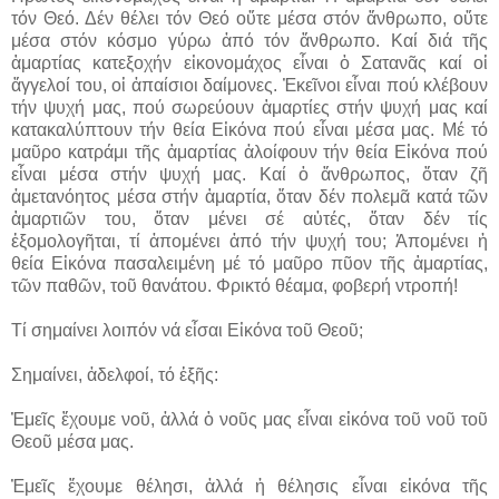
τόν Θεό. Δέν θέλει τόν Θεό οὔτε μέσα στόν ἄνθρωπο, οὔτε
μέσα στόν κόσμο γύρω ἀπό τόν ἄνθρωπο. Καί διά τῆς
ἁμαρτίας κατεξοχήν εἰκονομάχος εἶναι ὁ Σατανᾶς καί οἱ
ἄγγελοί του, οἱ ἀπαίσιοι δαίμονες. Ἐκεῖνοι εἶναι πού κλέβουν
τήν ψυχή μας, πού σωρεύουν ἁμαρτίες στήν ψυχή μας καί
κατακαλύπτουν τήν θεία Εἰκόνα πού εἶναι μέσα μας. Μέ τό
μαῦρο κατράμι τῆς ἁμαρτίας ἀλοίφουν τήν θεία Εἰκόνα πού
εἶναι μέσα στήν ψυχή μας. Καί ὁ ἄνθρωπος, ὅταν ζῆ
ἀμετανόητος μέσα στήν ἁμαρτία, ὅταν δέν πολεμᾶ κατά τῶν
ἁμαρτιῶν του, ὅταν μένει σέ αὐτές, ὅταν δέν τίς
ἐξομολογῆται, τί ἀπομένει ἀπό τήν ψυχή του; Ἀπομένει ἡ
θεία Εἰκόνα πασαλειμένη μέ τό μαῦρο πῦον τῆς ἁμαρτίας,
τῶν παθῶν, τοῦ θανάτου. Φρικτό θέαμα, φοβερή ντροπή!
Τί σημαίνει λοιπόν νά εἶσαι Εἰκόνα τοῦ Θεοῦ;
Σημαίνει, ἀδελφοί, τό ἑξῆς:
Ἐμεῖς ἔχουμε νοῦ, ἀλλά ὁ νοῦς μας εἶναι εἰκόνα τοῦ νοῦ τοῦ
Θεοῦ μέσα μας.
Ἐμεῖς ἔχουμε θέλησι, ἀλλά ἡ θέλησις εἶναι εἰκόνα τῆς