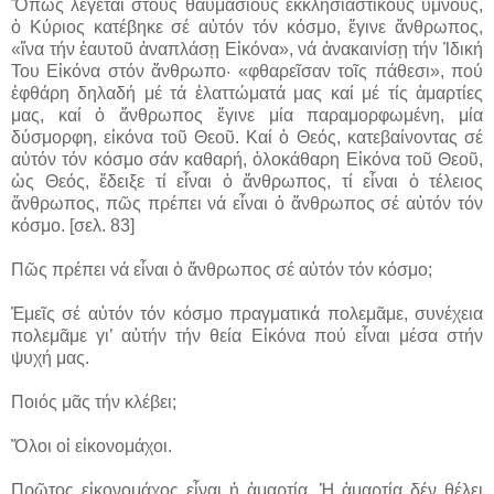
Ὅπως λέγεται στούς θαυμάσιους ἐκκλησιαστικούς ὕμνους,
ὁ Κύριος κατέβηκε σέ αὐτόν τόν κόσμο, ἔγινε ἄνθρωπος,
«ἵνα τήν ἑαυτοῦ ἀναπλάσῃ Εἰκόνα», νά ἀνακαινίσῃ τήν Ἰδική
Του Εἰκόνα στόν ἄνθρωπο· «φθαρεῖσαν τοῖς πάθεσι», πού
ἐφθάρη δηλαδή μέ τά ἐλαττώματά μας καί μέ τίς ἁμαρτίες
μας, καί ὁ ἄνθρωπος ἔγινε μία παραμορφωμένη, μία
δύσμορφη, εἰκόνα τοῦ Θεοῦ. Καί ὁ Θεός, κατεβαίνοντας σέ
αὐτόν τόν κόσμο σάν καθαρή, ὁλοκάθαρη Εἰκόνα τοῦ Θεοῦ,
ὡς Θεός, ἔδειξε τί εἶναι ὁ ἄνθρωπος, τί εἶναι ὁ τέλειος
ἄνθρωπος, πῶς πρέπει νά εἶναι ὁ ἄνθρωπος σέ αὐτόν τόν
κόσμο. [σελ. 83]
Πῶς πρέπει νά εἶναι ὁ ἄνθρωπος σέ αὐτόν τόν κόσμο;
Ἐμεῖς σέ αὐτόν τόν κόσμο πραγματικά πολεμᾶμε, συνέχεια
πολεμᾶμε γι’ αὐτήν τήν θεία Εἰκόνα πού εἶναι μέσα στήν
ψυχή μας.
Ποιός μᾶς τήν κλέβει;
Ὅλοι οἱ εἰκονομάχοι.
Πρῶτος εἰκονομάχος εἶναι ἡ ἁμαρτία. Ἡ ἁμαρτία δέν θέλει