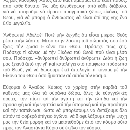
Ἄς μᾶς καθαρίσῃ Αὐτός ἀπό κάθε ἁμαρτία, ἀπό κάθε πάθος,
ἀπό κάθε θάνατο. Ἄς μᾶς ἐλευθερώσῃ ἀπό κάθε διάβολο,
γιά νά μποροῦμε νά εἴμαστε πραγματικά ζῶσες εἰκόνες τοῦ
Θεοῦ, γιά νά μπορῇ ὁ ἄνθρωπος νά εἶναι ἐπί τῆς γῆς ἕνα
θεῖο μεγαλεῖο.
Ἄνθρωπε! Ἀδελφέ! Ποτέ μήν ξεχνᾶς ὅτι εἶσαι μικρός Θεός
μέσα στήν λάσπη! Μέσα στήν λάσπη τοῦ σώματός σου ἐσύ
ἔχεις τήν ζῶσα Εἰκόνα τοῦ Θεοῦ. Πρόσεχε πῶς ζῆς.
Πρόσεχε τί κάνεις μέ τήν Εἰκόνα τοῦ Θεοῦ πού εἶναι μέσα
σου. Πρόσεχε, –ἄνθρωπε! ἄνθρωπε! ἄνθρωπε! Διότι ἡ ζωή
μας ξεκινᾶ ἀπό τήν γῆ καί καταλήγει στό πάμφωτο πρόσωπο
τοῦ Θεοῦ, γιά νά δώσουμε ἐκεῖ ἀπολογία τί κάναμε μέ τήν
Εἰκόνα τοῦ Θεοῦ ὅσο ἤμασταν σέ αὐτόν τόν κόσμο.
Εὔχομαι ὁ Ἀγαθός Κύριος νά χαρίσῃ στήν καρδιά τοῦ
καθενός μας ὅλα τά οὐράνια δῶρα, ὅλες τίς εὐαγγελικές
ἀρετές: τήν πίστι καί τήν ἀγάπη καί τήν ἐλπίδα καί τήν
προσευχή καί τήν νηστεία καί τήν ὑπομονή καί τήν πραότητα
καί τήν ταπείνωσι, ὥστε νά μπορέσουμε νά ἀντέξουμε ὅλο
αὐτόν τό φοβερό ἐπίγειο ἀγῶνα, νά διαφυλάξουμε στήν ψυχή
μας τήν θεία μορφή καί νά μετατεθοῦμε ἀπό τόν κόσμο αὐτό
πρός τόν Ἀναστάντα Κύριο σέ ἐκεῖνο τόν κόσμο.