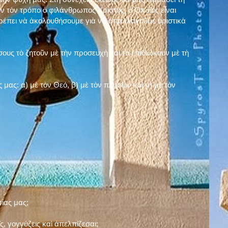
ν τὸν τρόπο ὁ φιλάνθρωπος Χριστός, ὁ Ὁποῖος εἶναι
πρέπει νὰ ἀκολουθήσουμε γιὰ νὰ ἀπαλλαγοῦμε ὁριστικὰ
ους τὸ ζητοῦν μὲ τὴν προσευχὴ καὶ τὸ ἐπιδιώκουν μὲ τὴ
ς μας: α)
μὲ τὸν Θεό
, β)
μὲ τὸν πλησίον
καὶ γ)
μὲ τὸν
σίας μας;
, γογγύζεις καὶ ἀπελπίζεσαι;