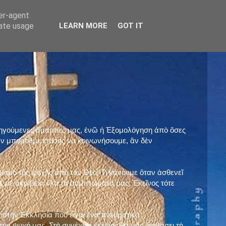
ser-agent
rate usage
LEARN MORE
GOT IT
προηγούμενες ἁμαρτίες μας, ἐνῶ ἡ Ἐξομολόγηση ἀπὸ ὅσες
ὲν μποροῦμε ἐπίσης νὰ κοινωνήσουμε, ἂν δὲν
ρισμὸ τῆς ψυχῆς ἀπὸ τὸν Θεό. Τί κάνουμε ὅταν ἀσθενεῖ
 μὲ ἀκρίβεια ὅλα τὰ συμπτώματά μας. Ἐκεῖνος τότε
 στὴν Ἐκκλησία ποὺ εἶναι ἕνα πνευματικὸ
ὴν ψυχή μας. Στὴ συνέχεια ἐκεῖνος θὰ μᾶς διαβάσει τὴ