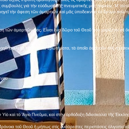
 συμβουλὲς γιὰ τὴν εὐόδωση τῆς πνευματικῆς μας πορείας. Μ' αὐτὸ
ηγεῖ τὴν ἄφεση τῶν ἁμαρτιῶν καὶ μᾶς ὑποδεικνύει τὸ δρόμο ποὺ 
η τῶν ἁμαρτιῶν μας. Εἶναι ἕνα δῶρο τοῦ Θεοῦ ποὺ χαρίζεται σὲ ὅσ
 βοηθήσουν τὰ παρακάτω ἐρωτήματα, τὰ ὁποῖα ἀφοροῦν στὶς σχέσει
ένου
ν Υἱὸ καὶ τὸ Ἅγιο Πνεῦμα, καὶ στὴν ὀρθόδοξη διδασκαλία τῆς Ἐκκλη
ρόνοια τοῦ Θεοῦ ἢ μήπως στὶς δυσάρεστες περιστάσεις ὀλιγοπιστεῖς