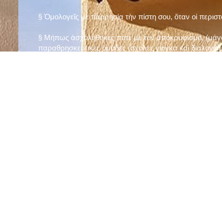
§ Ὁμολογεῖς μὲ παρρησία τὴν πίστη σου, ὅταν οἱ περισ
§ Μήπως ἀσχολήθηκες ποτὲ μὲ τὸν ἀποκρυφισμό, (μάγου
παραθρησκευτικὲς ὁμάδες (σχολὲς γιόγκα καὶ διαλογισμ
§ Μήπως πιστεύεις στὴν τύχη καὶ στὰ ὄνειρα ἢ ἀσχολεῖσα
ἀριθμός», «τὸ πέταλο φέρνει γούρι» κ.λπ.);
§ Προσεύχεσαι τακτικὰ καὶ προσεκτικὰ στὸ σπίτι σου (π
πρωτίστως τὸν Θεὸ γιὰ τὶς ποικίλες, φανερὲς καὶ ἀφανεῖ
§ Μελετᾶς καθημερινὰ τὴν Ἁγία Γραφὴ καὶ ἄλλα ψυχωφ
§ Νηστεύεις, ἂν δὲν ὑπάρχουν σοβαροὶ λόγοι ὑγείας, τὴ
§ Προσέρχεσαι τακτικὰ στὸ Μυστήριο τῆς Θείας Κοινωνί
§ Μήπως βλαστημᾶς τὸ ὄνομα τοῦ Χρίστου, τῆς Παναγί
§ Μήπως ὁρκίζεσαι χωρὶς λόγο ἢ ἀθέτησες τυχὸν ὅρκο