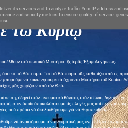
liver its services and to analyze traffic. Your IP address and u
rmance and security metrics to ensure quality of service, gene
buse.
ε τῶ Κυρίῳ "
προσέλθουν στὸ σωστικὸ Μυστήριο τῆς ἱερᾶς Ἐξομολογήσεως.
, ὅσο καὶ τὸ Βάπτισμα. Γιατί τὸ Βάπτισμα μᾶς καθαρίζει ἀπὸ τὶς 
ὲν μποροῦμε να κοινωνήσουμε τὰ ἄχραντα Μυστήρια τοῦ Κυρίου. Δ
τεῖχος μᾶς χωρίζουν ἀπὸ τὸν Θεό.
εράπευτη, ὁδηγεῖ στὸν πνευματικὸ θάνατο, στὸν αἰώνιο, δηλαδή, χω
ατρό, στὸν ὁποῖο ἀποκαλύπτουμε τὶς πληγές μας καὶ περιγράφουμε
δηγίες ποὺ πρέπει νὰ ἀκολουθήσουμε γιὰ νὰ θεραπευθοῦμε.
ποθοῦμε νὰ ἀνακτήσουμε τὴν πνευματική μας ὑγεία. Προσερχόμαστε
ποῖο δίχως ντροπὴ ὁμολογοῦμε ὅλες τὶς ἁμαρτίες ποὺ τραυμάτισαν τ