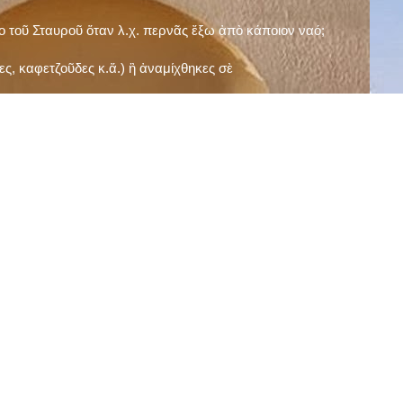
ῖο τοῦ Σταυροῦ ὅταν λ.χ. περνᾶς ἔξω ἀπὸ κάποιον ναό;
ς, καφετζοῦδες κ.ἅ.) ἢ ἀναμίχθηκες σὲ
δεισιδαιμονίες (π.χ. «τὸ 13 εἶναι γρουσούζικος
ακὴ καὶ τὶς μεγάλες γιορτές), εὐγνωμονώντας
;
νευματικοῦ σου;