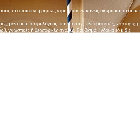
τάσεις τὸ ἀπαιτοῦν ἢ μήπως ντρέπεσαι νὰ κάνεις ἀκόμα καὶ τὸ σημε
ς, μέντιουμ, ἀστρολόγους, ὑπνωτιστές, πνευματιστές, χαρτορίχτρε
οῦ, γνωστικὲς ἢ θεοσοφικὲς σχολές, Βουδισμό, Ἰνδουισμὸ κ.ἅ.);
ι μὲ τὸ ξεμάτιασμα καὶ δίνεις σημασία στὶς διάφορες προλήψεις καὶ 
ρωί, βράδυ, πρὶν καὶ μετὰ τὰ γεύματα) ἢ στὴν Ἐκκλησία (κάθε Κυρι
ς εὐεργεσίες Του;
ελῆ βιβλία;
ν Τετάρτη καὶ τὴν Παρασκευὴ καὶ τὶς ἄλλες περιόδους τῶν Νηστειῶν
ας, ὑστέρα ἀπὸ τὴν κατάλληλη προετοιμασία καὶ τὴν ἔγκριση τοῦ π
ας ἢ τῶν Ἁγίων μας;
 ἢ ὑπόσχεσή σου στὸν Θεό;