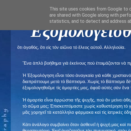
This site uses cookies from Google to de
are shared with Google along with perfo
statistics, and to detect and address a
" Εξομολογεῖσθ
ὃτι ἀγαθός, ὃτι εἰς τόν αἰῶνα τό ἔλεος αὐτοῦ. Αλληλούϊα.
Ἕνα ἁπλὸ βοήθημα γιὰ ἐκείνους ποὺ ἑτοιμάζονται νὰ 
Ἡ Ἐξομολόγηση εἶναι τόσο ἀναγκαία γιὰ κάθε χριστιανό
διαπράττουμε μετὰ τὸ Βάπτισμα. Χωρὶς τὸ Βάπτισμα δ
ἐξομολογηθοῦμε τὶς ἁμαρτίες μας, ἀφοῦ αὐτὲς σὰν ἕνα 
Ἡ ἁμαρτία εἶναι ἀρρώστια τῆς ψυχῆς, ποὺ ἂν μείνει ἀθ
τὸ σῶμα μας; Ἐπισκεπτόμαστε χωρὶς καθυστέρηση τὸ γι
μᾶς χορηγεῖ τὰ κατάλληλα φάρμακα καὶ τὶς ἰατρικὲς ὁ
Κάτι ἀνάλογο συμβαίνει ὅταν ἀσθενεῖ ἡ ψυχή μας καὶ 
θεραπευτήριο. Ἐκεῖ ἀναζητοῦμε τὸν πνευματικό, στὸν ὁ