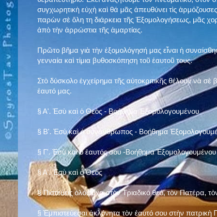
συγχωρητικὴ εὐχὴ καὶ θά μᾶς ἀπευθύνει τὶς ἁρμόζουσες
παρὼν σὲ ὅλη τη διάρκεια τῆς Ἐξομολογήσεως, μᾶς χορ
ἀπὸ τὴν ἀρρώστια τῆς ἁμαρτίας.
Πρῶτο βῆμα γιὰ τὴν ἐξομολόγησή μας εἶναι ἡ συναίσθησ
γενναία καὶ τίμια βυθοσκόπηση τοῦ ἑαυτοῦ τους.
Στὸ δύσκολο ἐγχείρημα τῆς αὐτοκριτικῆς θέλουν νὰ σὲ
ἑαυτό μας
.
§
Α'. Ἐσὺ καὶ ὁ Θεὸς - Βοήθημα Ἐξομολογουμένου
§
Β'. Ἐσὺ καὶ ὁ συνάνθρωπος - Βοήθημα Ἐξομολογουμ
§
Γ'. Ἐσὺ καὶ ὁ ἑαυτός σου -Βοήθημα Ἐξομολογουμένου
§ Α'. Ἐσὺ καὶ ὁ Θεὸς
§ Πιστεύεις ὁλόψυχα στὸν Τριαδικὸ θεό, τὸν Πατέρα, τὸ
§ Ἐμπιστεύεσαι ἀκλόνητα τὸν ἑαυτό σου στὴν πατρικὴ Π