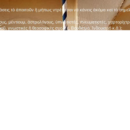
τάσεις τὸ ἀπαιτοῦν ἢ μήπως ντρέπεσαι νὰ κάνεις ἀκόμα καὶ τὸ σημε
ς, μέντιουμ, ἀστρολόγους, ὑπνωτιστές, πνευματιστές, χαρτορίχτρε
οῦ, γνωστικὲς ἢ θεοσοφικὲς σχολές, Βουδισμό, Ἰνδουισμὸ κ.ἅ.);
ι μὲ τὸ ξεμάτιασμα καὶ δίνεις σημασία στὶς διάφορες προλήψεις καὶ 
ρωί, βράδυ, πρὶν καὶ μετὰ τὰ γεύματα) ἢ στὴν Ἐκκλησία (κάθε Κυρι
ς εὐεργεσίες Του;
ελῆ βιβλία;
ν Τετάρτη καὶ τὴν Παρασκευὴ καὶ τὶς ἄλλες περιόδους τῶν Νηστειῶν
ας, ὑστέρα ἀπὸ τὴν κατάλληλη προετοιμασία καὶ τὴν ἔγκριση τοῦ π
ας ἢ τῶν Ἁγίων μας;
 ἢ ὑπόσχεσή σου στὸν Θεό;