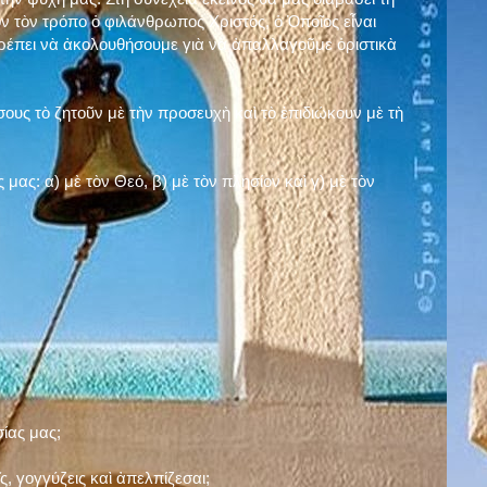
ν τὸν τρόπο ὁ φιλάνθρωπος Χριστός, ὁ Ὁποῖος εἶναι
πρέπει νὰ ἀκολουθήσουμε γιὰ νὰ ἀπαλλαγοῦμε ὁριστικὰ
ους τὸ ζητοῦν μὲ τὴν προσευχὴ καὶ τὸ ἐπιδιώκουν μὲ τὴ
ς μας: α)
μὲ τὸν Θεό
, β)
μὲ τὸν πλησίον
καὶ γ)
μὲ τὸν
σίας μας;
, γογγύζεις καὶ ἀπελπίζεσαι;