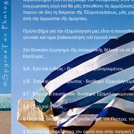
συγχωρητικὴ εὐχὴ καὶ θά μᾶς ἀπευθύνει τὶς ἁρμόζουσες
παρὼν σὲ ὅλη τη διάρκεια τῆς Ἐξομολογήσεως, μᾶς χορ
ἀπὸ τὴν ἀρρώστια τῆς ἁμαρτίας.
Πρῶτο βῆμα γιὰ τὴν ἐξομολόγησή μας εἶναι ἡ συναίσθησ
γενναία καὶ τίμια βυθοσκόπηση τοῦ ἑαυτοῦ τους.
Στὸ δύσκολο ἐγχείρημα τῆς αὐτοκριτικῆς θέλουν νὰ σὲ
ἑαυτό μας
.
§
Α'. Ἐσὺ καὶ ὁ Θεὸς - Βοήθημα Ἐξομολογουμένου
§
Β'. Ἐσὺ καὶ ὁ συνάνθρωπος - Βοήθημα Ἐξομολογουμ
§
Γ'. Ἐσὺ καὶ ὁ ἑαυτός σου -Βοήθημα Ἐξομολογουμένου
§ Α'. Ἐσὺ καὶ ὁ Θεὸς
§ Πιστεύεις ὁλόψυχα στὸν Τριαδικὸ θεό, τὸν Πατέρα, τὸ
§ Ἐμπιστεύεσαι ἀκλόνητα τὸν ἑαυτό σου στὴν πατρικὴ Π