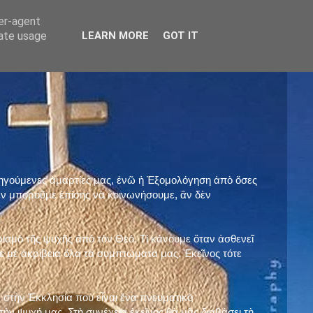
ser-agent
rate usage
LEARN MORE
GOT IT
προηγούμενες ἁμαρτίες μας, ἐνῶ ἡ Ἐξομολόγηση ἀπὸ ὅσες
ὲν μποροῦμε ἐπίσης νὰ κοινωνήσουμε, ἂν δὲν
ρισμὸ τῆς ψυχῆς ἀπὸ τὸν Θεό. Τί κάνουμε ὅταν ἀσθενεῖ
 μὲ ἀκρίβεια ὅλα τὰ συμπτώματά μας. Ἐκεῖνος τότε
 στὴν Ἐκκλησία ποὺ εἶναι ἕνα πνευματικὸ
ὴν ψυχή μας. Στὴ συνέχεια ἐκεῖνος θὰ μᾶς διαβάσει τὴ