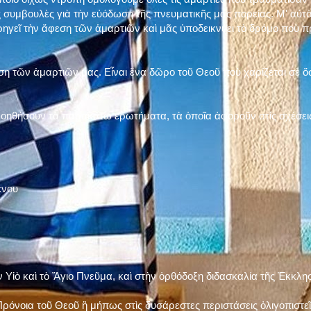
 συμβουλὲς γιὰ τὴν εὐόδωση τῆς πνευματικῆς μας πορείας. Μ' αὐτὸ
ηγεῖ τὴν ἄφεση τῶν ἁμαρτιῶν καὶ μᾶς ὑποδεικνύει τὸ δρόμο ποὺ 
η τῶν ἁμαρτιῶν μας. Εἶναι ἕνα δῶρο τοῦ Θεοῦ ποὺ χαρίζεται σὲ ὅσ
 βοηθήσουν τὰ παρακάτω ἐρωτήματα, τὰ ὁποῖα ἀφοροῦν στὶς σχέσει
ένου
ν Υἱὸ καὶ τὸ Ἅγιο Πνεῦμα, καὶ στὴν ὀρθόδοξη διδασκαλία τῆς Ἐκκλη
ρόνοια τοῦ Θεοῦ ἢ μήπως στὶς δυσάρεστες περιστάσεις ὀλιγοπιστεῖς