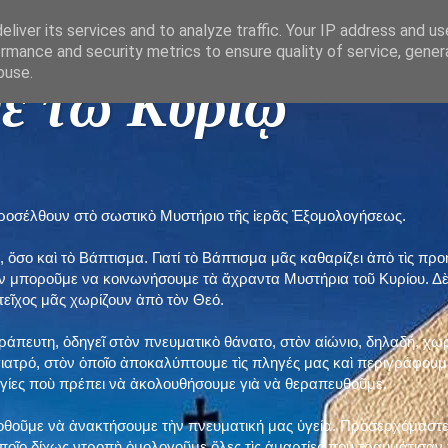
liver its services and to analyze traffic. Your IP address and u
rmance and security metrics to ensure quality of service, gene
buse.
ε τῶ Κυρίῳ "
προσέλθουν στὸ σωστικὸ Μυστήριο τῆς ἱερᾶς Ἐξομολογήσεως.
, ὅσο καὶ τὸ Βάπτισμα. Γιατί τὸ Βάπτισμα μᾶς καθαρίζει ἀπὸ τὶς 
ὲν μποροῦμε να κοινωνήσουμε τὰ ἄχραντα Μυστήρια τοῦ Κυρίου. Δ
τεῖχος μᾶς χωρίζουν ἀπὸ τὸν Θεό.
εράπευτη, ὁδηγεῖ στὸν πνευματικὸ θάνατο, στὸν αἰώνιο, δηλαδή, χω
ατρό, στὸν ὁποῖο ἀποκαλύπτουμε τὶς πληγές μας καὶ περιγράφουμε
δηγίες ποὺ πρέπει νὰ ἀκολουθήσουμε γιὰ νὰ θεραπευθοῦμε.
ποθοῦμε νὰ ἀνακτήσουμε τὴν πνευματική μας ὑγεία. Προσερχόμαστε
ποῖο δίχως ντροπὴ ὁμολογοῦμε ὅλες τὶς ἁμαρτίες ποὺ τραυμάτισαν τ