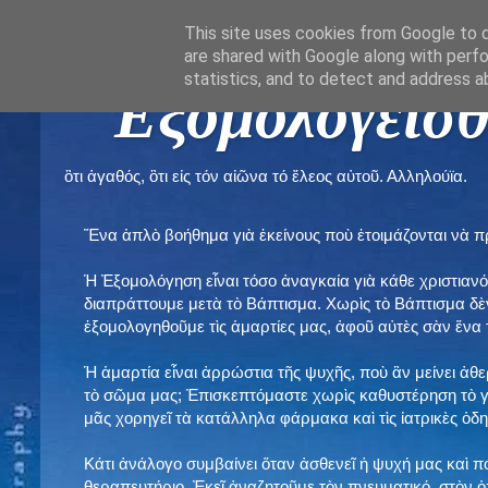
This site uses cookies from Google to de
are shared with Google along with perfo
statistics, and to detect and address a
" Εξομολογεῖσθ
ὃτι ἀγαθός, ὃτι εἰς τόν αἰῶνα τό ἔλεος αὐτοῦ. Αλληλούϊα.
Ἕνα ἁπλὸ βοήθημα γιὰ ἐκείνους ποὺ ἑτοιμάζονται νὰ 
Ἡ Ἐξομολόγηση εἶναι τόσο ἀναγκαία γιὰ κάθε χριστιανό
διαπράττουμε μετὰ τὸ Βάπτισμα. Χωρὶς τὸ Βάπτισμα δ
ἐξομολογηθοῦμε τὶς ἁμαρτίες μας, ἀφοῦ αὐτὲς σὰν ἕνα 
Ἡ ἁμαρτία εἶναι ἀρρώστια τῆς ψυχῆς, ποὺ ἂν μείνει ἀθ
τὸ σῶμα μας; Ἐπισκεπτόμαστε χωρὶς καθυστέρηση τὸ γι
μᾶς χορηγεῖ τὰ κατάλληλα φάρμακα καὶ τὶς ἰατρικὲς ὁ
Κάτι ἀνάλογο συμβαίνει ὅταν ἀσθενεῖ ἡ ψυχή μας καὶ 
θεραπευτήριο. Ἐκεῖ ἀναζητοῦμε τὸν πνευματικό, στὸν ὁ