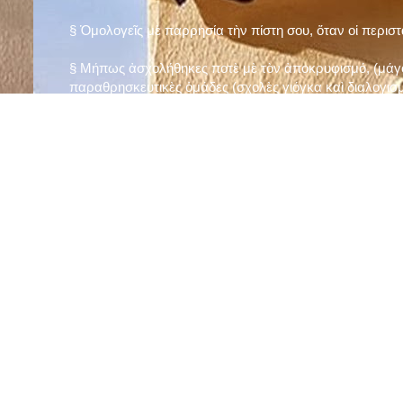
§ Ὁμολογεῖς μὲ παρρησία τὴν πίστη σου, ὅταν οἱ περισ
§ Μήπως ἀσχολήθηκες ποτὲ μὲ τὸν ἀποκρυφισμό, (μάγου
παραθρησκευτικὲς ὁμάδες (σχολὲς γιόγκα καὶ διαλογισμ
§ Μήπως πιστεύεις στὴν τύχη καὶ στὰ ὄνειρα ἢ ἀσχολεῖσα
ἀριθμός», «τὸ πέταλο φέρνει γούρι» κ.λπ.);
§ Προσεύχεσαι τακτικὰ καὶ προσεκτικὰ στὸ σπίτι σου (π
πρωτίστως τὸν Θεὸ γιὰ τὶς ποικίλες, φανερὲς καὶ ἀφανεῖ
§ Μελετᾶς καθημερινὰ τὴν Ἁγία Γραφὴ καὶ ἄλλα ψυχωφ
§ Νηστεύεις, ἂν δὲν ὑπάρχουν σοβαροὶ λόγοι ὑγείας, τὴ
§ Προσέρχεσαι τακτικὰ στὸ Μυστήριο τῆς Θείας Κοινωνί
§ Μήπως βλαστημᾶς τὸ ὄνομα τοῦ Χρίστου, τῆς Παναγί
§ Μήπως ὁρκίζεσαι χωρὶς λόγο ἢ ἀθέτησες τυχὸν ὅρκο