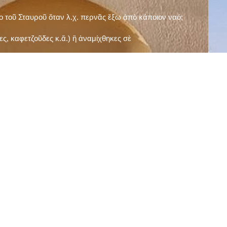
ῖο τοῦ Σταυροῦ ὅταν λ.χ. περνᾶς ἔξω ἀπὸ κάποιον ναό;
ς, καφετζοῦδες κ.ἅ.) ἢ ἀναμίχθηκες σὲ
δεισιδαιμονίες (π.χ. «τὸ 13 εἶναι γρουσούζικος
ακὴ καὶ τὶς μεγάλες γιορτές), εὐγνωμονώντας
;
νευματικοῦ σου;