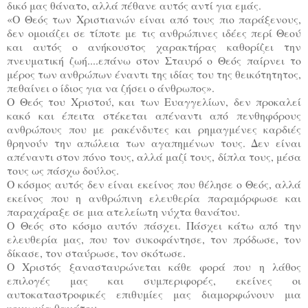
δικό μας θάνατο, αλλά πέθανε αυτός αντί για εμάς.
«Ο Θεός των Χριστιανών είναι από τους πιο παράξενους,
δεν ομοιάζει σε τίποτε με τις ανθρώπινες ιδέες περί Θεού
και αυτός ο ανήκουστος χαρακτήρας καθορίζει την
πνευματική ζωή....επάνω στον Σταυρό ο Θεός παίρνει το
μέρος των ανθρώπων έναντι της ιδίας του της θεικότητητος,
πεθαίνει ο ίδιος για να ζήσει ο άνθρωπος».
Ο Θεός του Χριστού, και των Ευαγγελίων, δεν προκαλεί
κακό και έπειτα στέκεται απέναντι από πενθηφόρους
ανθρώπους που με ρακένδυτες και ρημαγμένες καρδιές
θρηνούν την απώλεια των αγαπημένων τους. Δεν είναι
απέναντι στον πόνο τους, αλλά μαζί τους, δίπλα τους, μέσα
τους ως πάσχω δούλος.
Ο κόσμος αυτός δεν είναι εκείνος που θέλησε ο Θεός, αλλά
εκείνος που η ανθρώπινη ελευθερία παραμόρφωσε και
παραχάραξε σε μια ατελείωτη νύχτα θανάτου.
Ο Θεός στο κόσμο αυτόν πάσχει. Πάσχει κάτω από την
ελευθερία μας, που τον συκοφάντησε, τον πρόδωσε, τον
δίκασε, τον σταύρωσε, τον σκότωσε.
Ο Χριστός ξανασταυρώνεται κάθε φορά που η λάθος
επιλογές μας και συμπεριφορές, εκείνες οι
αυτοκαταστροφικές επιθυμίες μας διαμορφώνουν μια
κοινωνία θανάτου.