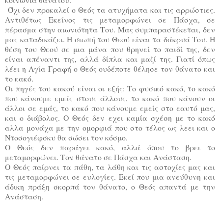
Όχι δεν προκαλεί ο Θεός τα ατυχήματα και τις αρρώστιες.
Αντιθέτως Εκείνος τις μεταμορφώνει σε Πάσχα, σε
πέρασμα στην αιωνιότητα Του. Μας συμπαραστέκεται, δεν
μας καταδικάζει. Η σιωπή του Θεού είναι τα δάκρυά Του. Η
θέση του Θεού σε μια μάνα που θρηνεί το παιδί της, δεν
είναι απέναντι της, αλλά δίπλα και μαζί της. Γιατί όπως
λέει η Αγία Γραφή ο Θεός ουδέποτε θέλησε τον θάνατο και
το κακό.
Οι πηγές του κακού είναι οι εξής: Το φυσικό κακό, το κακό
που κάνουμε εμείς στους άλλους, το κακό που κάνουν οι
άλλοι σε εμάς, το κακό που κάνουμε εμείς στο εαυτό μας,
και ο διάβολος. Ο Θεός δεν εχει καμία σχέση με το κακό
αλλα μονάχα με την ομορφιά που στο τέλος ως λεει και ο
Ντοσογιέφσκυ θα σώσει τον κόσμο.
Ο Θεός δεν παράγει κακό, αλλά όπου το βρει το
μεταμορφώνει. Τον θάνατο σε Πάσχα και Ανάσταση.
Ο Θεός παίρνει τα πάθη, τα λάθη και τις αστοχίες μας και
τις μεταμορφώνει σε ευλογίες. Εκεί που μια ανεύθυνη και
άδικη πράξη σκορπά τον θάνατο, ο Θεός απαντά με την
Ανάσταση.