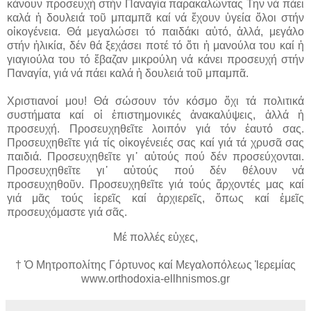
κάνουν προσευχή στήν Παναγία παρακαλώντας Την νά πάει
καλά ἡ δουλειά τοῦ μπαμπᾶ καί νά ἔχουν ὑγεία ὅλοι στήν
οἰκογένεια. Θά μεγαλώσει τό παιδάκι αὐτό, ἀλλά, μεγάλο
στήν ἡλικία, δέν θά ξεχάσει ποτέ τό ὅτι ἡ μανούλα του καί ἡ
γιαγιούλα του τό ἔβαζαν μικρούλη νά κάνει προσευχή στήν
Παναγία, γιά νά πάει καλά ἡ δουλειά τοῦ μπαμπᾶ.
Χριστιανοί μου! Θά σώσουν τόν κόσμο ὄχι τά πολιτικά
συστήματα καί οἱ ἐπιστημονικές ἀνακαλύψεις, ἀλλά ἡ
προσευχή. Προσευχηθεῖτε λοιπόν γιά τόν ἑαυτό σας.
Προσευχηθεῖτε γιά τίς οἰκογένειές σας καί γιά τά χρυσᾶ σας
παιδιά. Προσευχηθεῖτε γι᾽ αὐτούς πού δέν προσ­εύχονται.
Προσευχηθεῖτε γι᾽ αὐτούς πού δέν θέλουν νά
προσευχηθοῦν. Προσευχηθεῖτε γιά τούς ἄρχοντές μας καί
γιά μᾶς τούς ἱερεῖς καί ἀρχιερεῖς, ὅπως καί ἐμεῖς
προσευχόμαστε γιά σᾶς.
Μέ πολλές εὐχες,
† Ὁ Μητροπολίτης Γόρτυνος καί Μεγαλοπόλεως Ἰερεμίας
www.orthodoxia-ellhnismos.gr