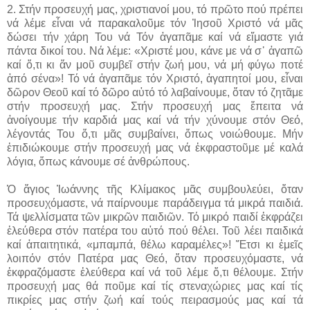
2. Στήν προσευχή μας, χριστιανοί μου, τό πρῶτο πού πρέπει
νά λέμε εἶναι νά παρακαλοῦμε τόν Ἰησοῦ Χριστό νά μᾶς
δώσει τήν χάρη Του νά Τόν ἀγαπᾶμε καί νά εἴμαστε γιά
πάντα δικοί του. Νά λέμε: «Χριστέ μου, κάνε με νά σ᾽ ἀγαπῶ
καί ὅ,τι κι ἄν μοῦ συμβεῖ στήν ζωή μου, νά μή φύγω ποτέ
ἀπό σένα»! Τό νά ἀγαπᾶμε τόν Χριστό, ἀγαπητοί μου, εἶναι
δῶρον Θεοῦ καί τό δῶρο αὐτό τό λαβαίνουμε, ὅταν τό ζητᾶμε
στήν προσευχή μας. Στήν προσευχή μας ἔπειτα νά
ἀνοίγουμε τήν καρδιά μας καί νά τήν χύνουμε στόν Θεό,
λέγοντάς Του ὅ,τι μᾶς συμβαίνει, ὅπως νοιώθουμε. Μήν
ἐπιδιώκουμε στήν προσευχή μας νά ἐκφραστοῦμε μέ καλά
λόγια, ὅπως κάνουμε σέ ἀνθρώπους.
Ὁ ἅγιος Ἰωάννης τῆς Κλίμακος μᾶς συμβουλεύει, ὅταν
προσευχόμαστε, νά παίρνουμε παράδειγμα τά μικρά παιδιά.
Τά ψελλίσματα τῶν μικρῶν παιδιῶν. Τό μικρό παιδί ἐκφράζει
ἐλεύθερα στόν πατέρα του αὐτό πού θέλει. Τοῦ λέει παιδικά
καί ἀπαιτητικά, «μπαμπά, θέλω καραμέλες»! Ἔτσι κι ἐμεῖς
λοιπόν στόν Πατέρα μας Θεό, ὅταν προσ­ευχόμαστε, νά
ἐκφραζόμαστε ἐλεύθερα καί νά τοῦ λέμε ὅ,τι θέλουμε. Στήν
προσευχή μας θά ποῦμε καί τίς στεναχώριες μας καί τίς
πικρίες μας στήν ζωή καί τούς πειρασμούς μας καί τά