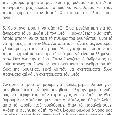
τήν ἔχουμε μπροστά μας καί τῆς μιλᾶμε καί ὅτι Αὐτή
πραγματικά μᾶς ἀκούει. Τό ἴδιο νά νοιώθουμε καί ὅταν
προσευχόμαστε στόν Ἰησοῦ Χριστό καί σέ ὅλους τούς
ἁγίους.
5. Χριστιανοί μου, τί νά σᾶς πῶ; Εἶναι μεγάλη τιμή γιά τόν
ἄνθρωπο τό νά μιλάει μέ τόν Θεό. Ἡ μεγαλύτερη ἀξία, στήν
ὁποία μπορεῖ νά φθάσει τό πνεῦμα τοῦ ἀνθρώπου, εἶναι τό
νά προσεύχεται στόν Θεό. Αὐτό, εἴπαμε, εἶναι ὁ μεγαλύτερος
γλυκασμός γιά τήν ψυχή μας. Ἄς ἀγαπήσουμε λοιπόν τήν
προσευχή καί ἄς κάνουμε τό νοῦ μας νά εἶναι κολλημένος
στόν Θεό ὅλη τήν ἡμέρα. Ὅταν ἐργάζεται ὁ ἄνθρωπος τίς
καθημερινές του ἐργασίες, κάτι σκέπτεται τό πνεῦμα του τήν
ὥρα τῆς δουλειᾶς. Γιατί λοιπόν νά σκεπτόμαστε ἄλλα
πράγματα καί νά μή σκεπτόμαστε τόν Θεό;
Ἄν αὐτό τό προσπαθήσουμε γιά μερικές μέρες, θά μᾶς γίνει
συνήθεια ἔπειτα – ὦ ἁγία συνήθεια – ὅλη τήν ἡμέρα ὁ νοῦς
μας νά περιφέρεται σάν στρόφιγγας γύρω ἀπό τόν Θεό,
θυμούμενος Αὐτόν καί μιλώντας σ᾽ Αὐτόν, καί θά μᾶς λείπει
αὐτό τό ὡραῖο πού νοιώθουμε, ὅταν τό παραλείπουμε.
Ἀκόμη ἡ συνήθεια αὐτή, τό νά θέλουμε δηλαδή ὁ νοῦς μας