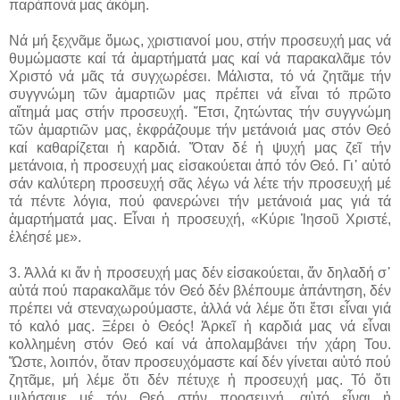
παράπονά μας ἀκόμη.
Νά μή ξεχνᾶμε ὅμως, χριστιανοί μου, στήν προσευχή μας νά
θυμώμαστε καί τά ἁμαρτήματά μας καί νά παρακαλᾶμε τόν
Χριστό νά μᾶς τά συγχωρέσει. Μάλιστα, τό νά ζητᾶμε τήν
συγγνώμη τῶν ἁμαρτιῶν μας πρέπει νά εἶναι τό πρῶτο
αἴτημά μας στήν προσευχή. Ἔτσι, ζητώντας τήν συγγνώμη
τῶν ἁμαρτιῶν μας, ἐκφράζουμε τήν μετάνοιά μας στόν Θεό
καί καθαρίζεται ἡ καρδιά. Ὅταν δέ ἡ ψυχή μας ζεῖ τήν
μετάνοια, ἡ προσευχή μας εἰσακούεται ἀπό τόν Θεό. Γι᾽ αὐτό
σάν καλύτερη προσευχή σᾶς λέγω νά λέτε τήν προσευχή μέ
τά πέντε λόγια, πού φανερώνει τήν μετάνοιά μας γιά τά
ἁμαρτήματά μας. Εἶναι ἡ προσ­ευχή, «Κύριε Ἰησοῦ Χριστέ,
ἐλέησέ με».
3. Ἀλλά κι ἄν ἡ προσευχή μας δέν εἰσακούεται, ἄν δηλαδή σ᾽
αὐτά πού παρακαλᾶμε τόν Θεό δέν βλέπουμε ἀπάντηση, δέν
πρέπει νά στεναχωρούμαστε, ἀλλά νά λέμε ὅτι ἔτσι εἶναι γιά
τό καλό μας. Ξέρει ὁ Θεός! Ἀρκεῖ ἡ καρδιά μας νά εἶναι
κολλημένη στόν Θεό καί νά ἀπολαμβάνει τήν χάρη Του.
Ὥστε, λοιπόν, ὅταν προσευχόμαστε καί δέν γίνεται αὐτό πού
ζητᾶμε, μή λέμε ὅτι δέν πέτυχε ἡ προσευχή μας. Τό ὅτι
μιλήσαμε μέ τόν Θεό στήν προσευχή, αὐτό εἶναι ἡ