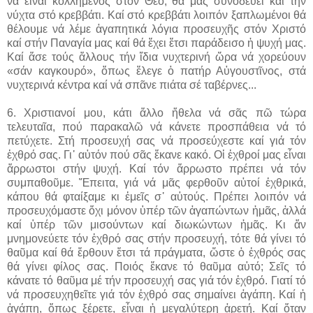
νά εἶναι κολλημένος στόν Θεό, θά μᾶς συνοδεύει καί τήν
νύχτα στό κρεββάτι. Καί στό κρεββάτι λοιπόν ξαπλωμένοι θά
θέλουμε νά λέμε ἀγαπητικά λόγια προσευχῆς στόν Χριστό
καί στήν Παναγία μας καί θά ἔχει ἔτσι παράδεισο ἡ ψυχή μας.
Καί ἄσε τούς ἄλλους τήν ἴδια νυχτερινή ὥρα νά χορεύουν
«σάν καγκουρό», ὅπως ἔλεγε ὁ πατήρ Αὐγουστῖνος, στά
νυχτερινά κέντρα καί νά σπᾶνε πιάτα σέ ταβέρνες...
6. Χριστιανοί μου, κάτι ἄλλο ἤθελα νά σᾶς πῶ τώρα
τελευταῖα, πού παρακαλῶ νά κάνετε προσπάθεια νά τό
πετύχετε. Στή προσευχή σας νά προσεύχεστε καί γιά τόν
ἐχθρό σας. Γι᾽ αὐτόν πού σᾶς ἔκανε κακό. Οἱ ἐχθροί μας εἶναι
ἄρρωστοι στήν ψυχή. Καί τόν ἄρρωστο πρέπει νά τόν
συμπαθοῦμε. Ἔπειτα, γιά νά μᾶς φερθοῦν αὐτοί ἐχθρικά,
κάπου θά φταίξαμε κι ἐμεῖς σ᾽ αὐτούς. Πρέπει λοιπόν νά
προσευχόμαστε ὄχι μόνον ὑπέρ τῶν ἀγαπώντων ἡμᾶς, ἀλλά
καί ὑπέρ τῶν μισούντων καί διωκώντων ἡμᾶς. Κι ἄν
μνημονεύετε τόν ἐχθρό σας στήν προσευχή, τότε θά γίνει τό
θαῦμα καί θά ἔρθουν ἔτσι τά πράγματα, ὥστε ὁ ἐχθρός σας
θά γίνει φίλος σας. Ποιός ἔκανε τό θαῦμα αὐτό; Σεῖς τό
κάνατε τό θαῦμα μέ τήν προσευχή σας γιά τόν ἐχθρό. Γιατί τό
νά προσευχηθεῖτε γιά τόν ἐχθρό σας σημαίνει ἀγάπη. Καί ἡ
ἀγάπη, ὅπως ξέρετε, εἶναι ἡ μεγαλύτερη ἀρετή. Καί ὅταν