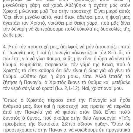
μεγαλύτερη χάρη καί χαρά. Αὐξήθηκε ἡ ἀγάπη μας στόν
Χριστό μιλώντας μαζί Του στήν προσευχή. Εἶναι μικρό αὐτό;
Ὄχι, εἶναι μεγάλο αὐτό, γιατί ὅταν, ἀδελφοί μου, ἡ ψυχή μας
ἀγαπάει τόν Χριστό, νοιώθει μιά θεϊκή χαρά, πού μᾶς δίνει
τήν δύναμη νά ξεπεράσουμε πολύ εὔκολα τίς δυσκολίες τῆς
ζωῆς μας.
4. Ἀπό τήν προσευχή μας, ἀδελφοί, νά μήν ἀπουσιάζει ποτέ
ἡ Παναγία μας. Γιατί ἡ Παναγία «ἀναγκάζει» τόν Θεό, ἄς τό
πῶ ἔτσι, γιά νά γίνει θαῦμα, κι ἄς μήν εἶναι ἡ ὥρα νά γίνει τό
θαῦμα. Θυμηθεῖτε, παρακαλῶ, τόν γάμο τῆς Κανᾶ, πού ὁ
Χριστός τό εἶπε καθαρά ὅτι δέν εἶναι ἡ ὥρα γιά νά γίνει τό
θαῦμα. «Οὔπω ἤκει ἡ ὥρα μου», εἶπε. Ἀλλά ἐπειδή τό
ζήτησε ἡ Παναγία, ὁ Χριστός ἔκανε τό θαῦμα καί μετέβαλε
τόν νερό σέ γλυκό κρασί (Ἰω. 2,1-12). Ναί, χριστιανοί μου.
Ὅπως ὁ Χριστός πέρασε ἀπό τήν Παναγία καί ἦρθε
ἀνάμεσά μας, ἔτσι καί ἡ προσευχή μας πρέπει νά περνάει
ἀπό τήν Παναγία γιά νά φτάσει στόν Θεό. Εἶναι πολύ
δυνατός ὁ ὕμνος, πού ἀκοῦμε στήν θεία Λειτουργία: «Ταῖς
πρεσβείαις τῆς Θεοτόκου, Σῶτερ σῶσον ἡμᾶς». Ὅταν δέ
προσευχόμαστε στήν Παναγία, νά νοιώθουμε ὅτι πραγματικά