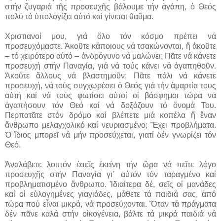
στήν ζυγαριά τῆς προσευχῆς βάλουμε τήν ἀγάπη, ὁ Θεός
πολύ τό ὑπολογίζει αὐτό καί γίνεται θαῦμα.
Χριστιανοί μου, γιά ὅλο τόν κόσμο πρέπει νά
προσευχόμαστε. Ἀκοῦτε κάποιους νά τσακώνονται, ἤ ἀκοῦτε
– τό χειρότερο αὐτό – ἀνδρόγυνο νά μαλώνει; Πᾶτε νά κάνετε
προσευχή στήν Παναγία, γιά νά τούς κάνει νά ἀγαπηθοῦν.
Ἀκοῦτε ἄλλους νά βλαστημοῦν; Πᾶτε πάλι νά κάνετε
προσευχή, νά τούς συγχωρέσει ὁ Θεός γιά τήν ἁμαρτία τους
αὐτή καί νά τούς φωτίσει αὐτοί οἱ βάσφημοι τώρα νά
ἀγαπήσουν τόν Θεό καί νά δοξάζουν τό ὄνομά Του.
Περπατᾶτε στόν δρόμο καί βλέπετε μιά κοπέλα ἤ ἕναν
ἄνθρωπο μελαγχολικό καί νευριασμένο; Ἔχει προβλήματα.
Ὁ ἴδιος μπορεῖ νά μήν προσεύχεται, γιατί δέν γνωρίζει τόν
Θεό.
Ἀναλάβετε λοιπόν ἐσεῖς ἐκείνη τήν ὥρα νά πεῖτε λόγο
προσευχῆς στήν Παναγία γι᾽ αὐτόν τόν ταραγμένο καί
προβληματισμένο ἄνθρωπο. Ἰδιαίτερα δέ, σεῖς οἱ μανάδες
καί οἱ εὐλογημένες γιαγιάδες, μάθετε τά παιδιά σας, ἀπό
τώρα πού εἶναι μικρά, νά προσεύχονται. Ὅταν τά πράγματα
δέν πᾶνε καλά στήν οἰκογένεια, βάλτε τά μικρά παιδιά νά