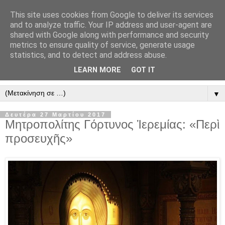
This site uses cookies from Google to deliver its services
" Εξομολογεῖσθε τῶ Κυρίῳ
and to analyze traffic. Your IP address and user-agent are
shared with Google along with performance and security
"
metrics to ensure quality of service, generate usage
statistics, and to detect and address abuse.
ὃτι ἀγαθός, ὃτι εἰς τόν αἰῶνα τό ἔλεος αὐτοῦ. Αλληλούϊα.
LEARN MORE
GOT IT
▼
Δευτέρα 27 Μαρτίου 2017
Μητροπολίτης Γόρτυνος Ἱερεμίας: «Περὶ
προσευχῆς»