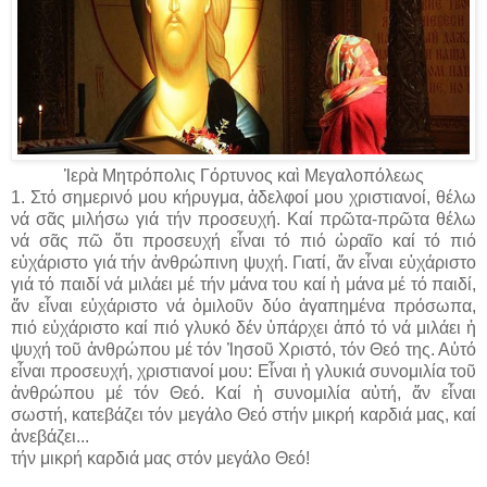
Ἱερὰ Μητρόπολις Γόρτυνος καὶ Μεγαλοπόλεως
1. Στό σημερινό μου κήρυγμα, ἀδελφοί μου χριστιανοί, θέλω
νά σᾶς μιλήσω γιά τήν προσ­ευχή. Καί πρῶτα-πρῶτα θέλω
νά σᾶς πῶ ὅτι προσευχή εἶναι τό πιό ὡραῖο καί τό πιό
εὐχάριστο γιά τήν ἀνθρώπινη ψυχή. Γιατί, ἄν εἶναι εὐχάριστο
γιά τό παιδί νά μιλάει μέ τήν μάνα του καί ἡ μάνα μέ τό παιδί,
ἄν εἶναι εὐχάριστο νά ὁμιλοῦν δύο ἀγαπημένα πρόσωπα,
πιό εὐχάριστο καί πιό γλυκό δέν ὑπάρχει ἀπό τό νά μιλάει ἡ
ψυχή τοῦ ἀνθρώπου μέ τόν Ἰησοῦ Χριστό, τόν Θεό της. Αὐτό
εἶναι προσευχή, χριστιανοί μου: Εἶναι ἡ γλυκιά συνομιλία τοῦ
ἀνθρώπου μέ τόν Θεό. Καί ἡ συνομιλία αὐτή, ἄν εἶναι
σωστή, κατεβάζει τόν μεγάλο Θεό στήν μικρή καρδιά μας, καί
ἀνεβάζει...
τήν μικρή καρδιά μας στόν μεγάλο Θεό!