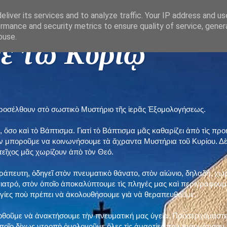
liver its services and to analyze traffic. Your IP address and u
rmance and security metrics to ensure quality of service, gene
buse.
ε τῶ Κυρίῳ "
προσέλθουν στὸ σωστικὸ Μυστήριο τῆς ἱερᾶς Ἐξομολογήσεως.
, ὅσο καὶ τὸ Βάπτισμα. Γιατί τὸ Βάπτισμα μᾶς καθαρίζει ἀπὸ τὶς 
ὲν μποροῦμε να κοινωνήσουμε τὰ ἄχραντα Μυστήρια τοῦ Κυρίου. Δ
τεῖχος μᾶς χωρίζουν ἀπὸ τὸν Θεό.
εράπευτη, ὁδηγεῖ στὸν πνευματικὸ θάνατο, στὸν αἰώνιο, δηλαδή, χω
ατρό, στὸν ὁποῖο ἀποκαλύπτουμε τὶς πληγές μας καὶ περιγράφουμε
δηγίες ποὺ πρέπει νὰ ἀκολουθήσουμε γιὰ νὰ θεραπευθοῦμε.
ποθοῦμε νὰ ἀνακτήσουμε τὴν πνευματική μας ὑγεία. Προσερχόμαστε
ποῖο δίχως ντροπὴ ὁμολογοῦμε ὅλες τὶς ἁμαρτίες ποὺ τραυμάτισαν τ