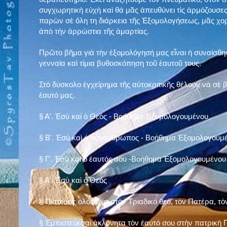
συγχωρητικὴ εὐχὴ καὶ θά μᾶς ἀπευθύνει τὶς ἁρμόζουσες
παρὼν σὲ ὅλη τη διάρκεια τῆς Ἐξομολογήσεως, μᾶς χορ
ἀπὸ τὴν ἀρρώστια τῆς ἁμαρτίας.
Πρῶτο βῆμα γιὰ τὴν ἐξομολόγησή μας εἶναι ἡ συναίσθησ
γενναία καὶ τίμια βυθοσκόπηση τοῦ ἑαυτοῦ τους.
Στὸ δύσκολο ἐγχείρημα τῆς αὐτοκριτικῆς θέλουν νὰ σὲ
ἑαυτό μας
.
§
Α'. Ἐσὺ καὶ ὁ Θεὸς - Βοήθημα Ἐξομολογουμένου
§
Β'. Ἐσὺ καὶ ὁ συνάνθρωπος - Βοήθημα Ἐξομολογουμ
§
Γ'. Ἐσὺ καὶ ὁ ἑαυτός σου -Βοήθημα Ἐξομολογουμένου
§ Α'. Ἐσὺ καὶ ὁ Θεὸς
§ Πιστεύεις ὁλόψυχα στὸν Τριαδικὸ θεό, τὸν Πατέρα, τὸ
§ Ἐμπιστεύεσαι ἀκλόνητα τὸν ἑαυτό σου στὴν πατρικὴ Π