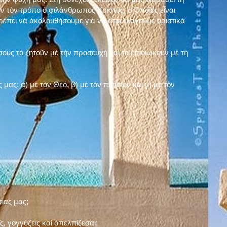
ν τὸν τρόπο ὁ φιλάνθρωπος Χριστός, ὁ Ὁποῖος εἶναι
πρέπει νὰ ἀκολουθήσουμε γιὰ νὰ ἀπαλλαγοῦμε ὁριστικὰ
ους τὸ ζητοῦν μὲ τὴν προσευχὴ καὶ τὸ ἐπιδιώκουν μὲ τὴ
ς μας: α)
μὲ τὸν Θεό
, β)
μὲ τὸν πλησίον
καὶ γ)
μὲ τὸν
σίας μας;
, γογγύζεις καὶ ἀπελπίζεσαι;