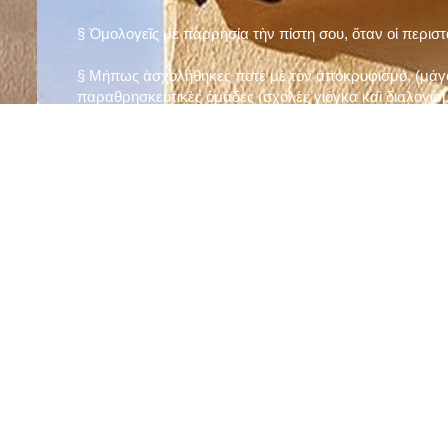
§ Ὁμολογεῖς μὲ παρρησία τὴν πίστη σου, ὅταν οἱ περισ
§ Μήπως ἀσχολήθηκες ποτὲ μὲ τὸν ἀποκρυφισμό, (μάγου
παραθρησκευτικὲς ὁμάδες (σχολὲς γιόγκα καὶ διαλογισμ
§ Μήπως πιστεύεις στὴν τύχη καὶ στὰ ὄνειρα ἢ ἀσχολεῖσα
ἀριθμός», «τὸ πέταλο φέρνει γούρι» κ.λπ.);
§ Προσεύχεσαι τακτικὰ καὶ προσεκτικὰ στὸ σπίτι σου (π
πρωτίστως τὸν Θεὸ γιὰ τὶς ποικίλες, φανερὲς καὶ ἀφανεῖ
§ Μελετᾶς καθημερινὰ τὴν Ἁγία Γραφὴ καὶ ἄλλα ψυχωφ
§ Νηστεύεις, ἂν δὲν ὑπάρχουν σοβαροὶ λόγοι ὑγείας, τὴ
§ Προσέρχεσαι τακτικὰ στὸ Μυστήριο τῆς Θείας Κοινωνί
§ Μήπως βλαστημᾶς τὸ ὄνομα τοῦ Χρίστου, τῆς Παναγί
§ Μήπως ὁρκίζεσαι χωρὶς λόγο ἢ ἀθέτησες τυχὸν ὅρκο