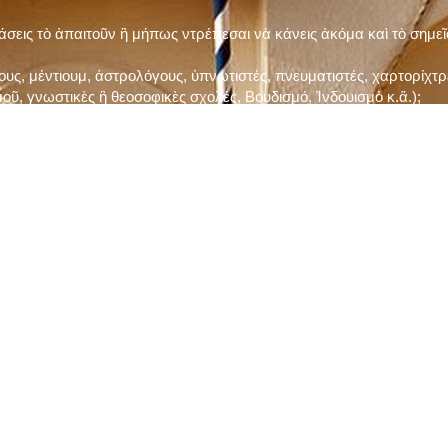
τάσεις τὸ ἀπαιτοῦν ἢ μήπως ντρέπεσαι νὰ κάνεις ἀκόμα καὶ τὸ σημε
ς, μέντιουμ, ἀστρολόγους, ὑπνωτιστές, πνευματιστές, χαρτορίχτρε
οῦ, γνωστικὲς ἢ θεοσοφικὲς σχολές, Βουδισμό, Ἰνδουισμὸ κ.ἅ.);
ι μὲ τὸ ξεμάτιασμα καὶ δίνεις σημασία στὶς διάφορες προλήψεις καὶ 
ρωί, βράδυ, πρὶν καὶ μετὰ τὰ γεύματα) ἢ στὴν Ἐκκλησία (κάθε Κυρι
ς εὐεργεσίες Του;
ελῆ βιβλία;
ν Τετάρτη καὶ τὴν Παρασκευὴ καὶ τὶς ἄλλες περιόδους τῶν Νηστειῶν
ας, ὑστέρα ἀπὸ τὴν κατάλληλη προετοιμασία καὶ τὴν ἔγκριση τοῦ π
ας ἢ τῶν Ἁγίων μας;
 ἢ ὑπόσχεσή σου στὸν Θεό;