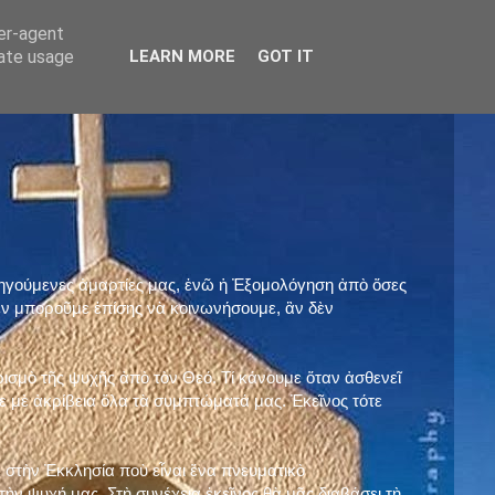
ser-agent
rate usage
LEARN MORE
GOT IT
προηγούμενες ἁμαρτίες μας, ἐνῶ ἡ Ἐξομολόγηση ἀπὸ ὅσες
ὲν μποροῦμε ἐπίσης νὰ κοινωνήσουμε, ἂν δὲν
ρισμὸ τῆς ψυχῆς ἀπὸ τὸν Θεό. Τί κάνουμε ὅταν ἀσθενεῖ
 μὲ ἀκρίβεια ὅλα τὰ συμπτώματά μας. Ἐκεῖνος τότε
 στὴν Ἐκκλησία ποὺ εἶναι ἕνα πνευματικὸ
ὴν ψυχή μας. Στὴ συνέχεια ἐκεῖνος θὰ μᾶς διαβάσει τὴ