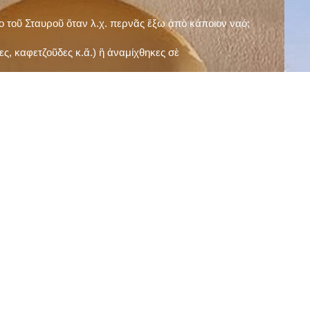
ῖο τοῦ Σταυροῦ ὅταν λ.χ. περνᾶς ἔξω ἀπὸ κάποιον ναό;
ς, καφετζοῦδες κ.ἅ.) ἢ ἀναμίχθηκες σὲ
δεισιδαιμονίες (π.χ. «τὸ 13 εἶναι γρουσούζικος
ακὴ καὶ τὶς μεγάλες γιορτές), εὐγνωμονώντας
;
νευματικοῦ σου;