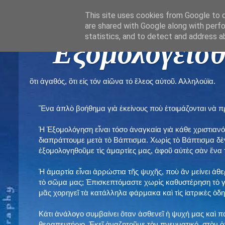
This site uses cookies from Google to de
are shared with Google along with perfo
statistics, and to detect and address a
" Εξομολογεῖσθ
ὃτι ἀγαθός, ὃτι εἰς τόν αἰῶνα τό ἔλεος αὐτοῦ. Αλληλούϊα.
Ἕνα ἁπλὸ βοήθημα γιὰ ἐκείνους ποὺ ἑτοιμάζονται νὰ 
Ἡ Ἐξομολόγηση εἶναι τόσο ἀναγκαία γιὰ κάθε χριστιανό
διαπράττουμε μετὰ τὸ Βάπτισμα. Χωρὶς τὸ Βάπτισμα δ
ἐξομολογηθοῦμε τὶς ἁμαρτίες μας, ἀφοῦ αὐτὲς σὰν ἕνα 
Ἡ ἁμαρτία εἶναι ἀρρώστια τῆς ψυχῆς, ποὺ ἂν μείνει ἀθ
τὸ σῶμα μας; Ἐπισκεπτόμαστε χωρὶς καθυστέρηση τὸ γι
μᾶς χορηγεῖ τὰ κατάλληλα φάρμακα καὶ τὶς ἰατρικὲς ὁ
Κάτι ἀνάλογο συμβαίνει ὅταν ἀσθενεῖ ἡ ψυχή μας καὶ 
θεραπευτήριο. Ἐκεῖ ἀναζητοῦμε τὸν πνευματικό, στὸν ὁ