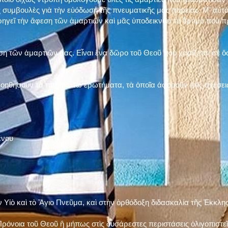
 συμβουλὲς γιὰ τὴν εὐόδωση τῆς πνευματικῆς μας πορείας. Μ' αὐτὸ
ηγεῖ τὴν ἄφεση τῶν ἁμαρτιῶν καὶ μᾶς ὑποδεικνύει τὸ δρόμο ποὺ 
η τῶν ἁμαρτιῶν μας. Εἶναι ἕνα δῶρο τοῦ Θεοῦ ποὺ χαρίζεται σὲ ὅσ
 βοηθήσουν τὰ παρακάτω ἐρωτήματα, τὰ ὁποῖα ἀφοροῦν στὶς σχέσει
ένου
ν Υἱὸ καὶ τὸ Ἅγιο Πνεῦμα, καὶ στὴν ὀρθόδοξη διδασκαλία τῆς Ἐκκλη
ρόνοια τοῦ Θεοῦ ἢ μήπως στὶς δυσάρεστες περιστάσεις ὀλιγοπιστεῖς