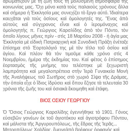
ἀρωματίζουν μὲ τὴ ζωὴ τους τὴ μολυσμένη ἀτμόσφαιρα τῆς
κοινωνίας μας. Ὄχι μόνο κατὰ τοὺς παλαιοὺς χρόνους ἄλλα
καὶ σήμερα ἡ Ἐκκλησία μας συνεχίζει τὸ ἔργο αὐτό. Ἰδιαίτερα
καυχᾶται γιὰ τοὺς ὁσίους καὶ ὁμολογητές της. Ἕνας ἀπὸ
αὐτοὺς καὶ σύγχρονος εἶναι καὶ ὁ ἱερομόναχος καὶ
ὁμολογητὴς π. Γεώργιος Καρσλίδης ἀπὸ τὸν Πόντο, τὸν
ὁποῖο λίγους μῆνες πρὶν - στὶς 18 Μαρτίου 2008 - ἡ ἁγία μας
Ἐκκλησία μὲ εἰδικὴ Πατριαρχικὴ καὶ Συνοδικὴ Πράξη ἐνέταξε
ἐπίσημα στὸ Ἑορτολόγιό της μὲ τὸν τίτλο τοῦ ὁσίου καὶ
ἁγίου. Καὶ πλέον θὰ τὸν τιμοῦμε κάθε χρόνο στὶς 4
Νοεμβρίου, ἡμέρα τῆς ἐκδημίας του. Καί φέτος ὁ ἐπίσημος
ἑορτασμὸς τῆς μνήμης του τελέστηκε μὲ ξεχωριστὴ
λαμπρότητα καὶ μεγαλοπρέπεια στὴν Ἱερὰ Γυναικεία Μονὴ
τῆς Ἀναλήψεως τοῦ Σωτῆρος στὸ χωριὸ Σίψα τῆς Δράμας,
τὴν ὁποία εἶχε ὁ ἴδιος ἱδρύσει καὶ ὅπου ἔζησε τὰ τελευταία 30
χρόνια τῆς ζωῆς του καὶ ὀσιακὰ ἔκοιμηθη καὶ ἐτάφη.
ΒΙΟΣ ΟΣΙΟΥ ΓΕΩΡΓΙΟΥ
Ὁ Ὅσιος Γεώργιος Καρσλίδης ἐγεννήθηκε τὸ 1901. Γόνος
εὐσεβῶν γονέων ἐκ τοῦ ἁγιοτόκου καὶ ἁγιοτρόφου Πόντου,
καὶ μάλιστα τῆς Ἀργυρουπόλεως, τῆς ἕδρας τῆς Ἱερᾶς...
Μητροπόλεως Χαλδίας, ἔμεινεἀπὸ βρέφους ὀρφανὸς καὶ