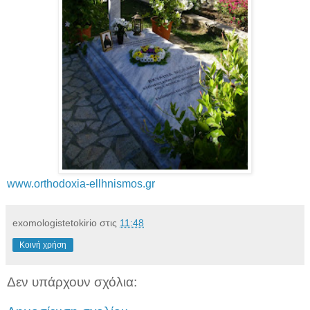
www.orthodoxia-ellhnismos.gr
exomologistetokirio
στις
11:48
Κοινή χρήση
Δεν υπάρχουν σχόλια: