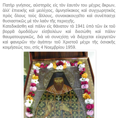
Πατὴρ γνήσιος, αὐστηρὸς εἰς τὸν ἑαυτόν του μέχρις ἄκρων,
ἀλλ’ ἐπιεικὴς καὶ μειλίχιος, ἀμνησίκακος καὶ συγχωρητικὸς
πρὸς ὅλους τοὺς ἄλλους, συνεκακουχεῖτο καὶ συνέπασχε
θυσιαστικῶς μὲ τὸν λαὸν τῆς περιοχῆς.
Κατεδικάσθη καὶ πάλιν εἰς θάνατον τὸ 1941 ὑπὸ τῶν ἐκ τοῦ
βορρᾶ ὁμοδόξων εἰσβολέων καὶ διεσώθη καὶ πάλιν
θαυματουργικῶς, διὰ νὰ συνεχίσῃ νὰ διέρχεται εὐεργετῶν
καὶ φανερῶν τὴν ἀγάπην τοῦ Χριστοῦ μέχρι τῆς ὁσιακῆς
κοιμήσεώς του, στὶς 4 Νοεμβρίου 1959.