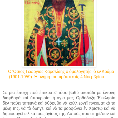
Ὁ Ὅσιος Γεώργιος Καρσλίδης ὁ ὁμολογητής, ὁ ἐν Δράμα
(1901-1959). Ἡ μνήμη του τιμᾶται στὶς 4 Νοεμβρίου.
Σὲ μία ἐποχὴ πού ἐπικρατεῖ τόσο βαθὺ σκοτάδι μὲ ἔντονη
διαφθορὰ καὶ ὑποκρισία, ἡ ἁγία μας Ὀρθόδοξη Ἐκκλησία
δὲν παύει ταπεινὰ καὶ ἀθόρυβα νὰ καλλιεργεῖ πνευματικὰ τὰ
μέλη της, νὰ τὰ ὁδηγεῖ καὶ νὰ τὰ μορφώνει ἐν Χριστῷ καὶ νὰ
δημιουργεῖ τελικά τούς ἁγίους της. Αὐτοὺς πού στηρίζουν καὶ