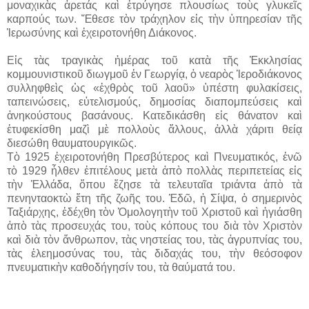
μοναχικὰς ἀρετάς καὶ ἐτρύγησε πλουσίως τοὺς γλυκεῖς
καρπούς των. Ἔθεσε τὸν τράχηλον εἰς τὴν ὑπηρεσίαν τῆς
Ἱερωσύνης καὶ ἐχειροτονήθη Διάκονος.
Εἰς τὰς τραγικὰς ἡμέρας τοῦ κατὰ τῆς Ἐκκλησίας
κομμουνιστικοῦ διωγμοῦ ἐν Γεωργίᾳ, ὁ νεαρὸς Ἱεροδιάκονος
συλληφθεὶς ὡς «ἐχθρὸς τοῦ λαοῦ» ὑπέστη φυλακίσεις,
ταπεινώσεις, εὐτελισμούς, δημοσίας διαπομπεύσεις καὶ
ἀνηκούστους βασάνους. Κατεδικάσθη εἰς θάνατον καὶ
ἐτυφεκίσθη μαζὶ μὲ πολλοὺς ἄλλους, ἀλλὰ χάριτι θείᾳ
διεσώθη θαυματουργικῶς.
Τὸ 1925 ἐχειροτονήθη Πρεσβύτερος καὶ Πνευματικός, ἐνῶ
τὸ 1929 ἦλθεν ἐπιτέλους μετὰ ἀπὸ πολλὰς περιπετείας εἰς
τὴν Ἑλλάδα, ὅπου ἔζησε τὰ τελευταῖα τριάντα ἀπὸ τὰ
πενηνταοκτὼ ἔτη τῆς ζωῆς του. Ἐδῶ, ἡ Σίψα, ὁ σημερινὸς
Ταξιάρχης, ἐδέχθη τὸν Ὁμολογητὴν τοῦ Χριστοῦ καὶ ἡγιάσθη
ἀπὸ τὰς προσευχάς του, τοὺς κόπους του διὰ τὸν Χριστὸν
καὶ διὰ τὸν ἄνθρωπον, τὰς νηστείας του, τὰς ἀγρυπνίας του,
τὰς ἐλεημοσύνας του, τὰς διδαχάς του, τὴν θεόσοφον
πνευματικὴν καθοδήγησίν του, τὰ θαύματά του.