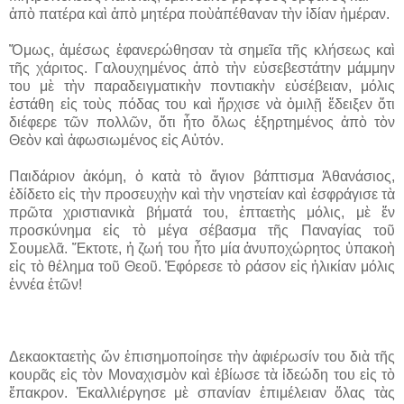
ἀπὸ πατέρα καὶ ἀπὸ μητέρα ποὺἀπέθαναν τὴν ἰδίαν ἡμέραν.
Ὅμως, ἀμέσως ἐφανερώθησαν τὰ σημεῖα τῆς κλήσεως καὶ
τῆς χάριτος. Γαλουχημένος ἀπὸ τὴν εὐσεβεστάτην μάμμην
του μὲ τὴν παραδειγματικὴν ποντιακὴν εὐσέβειαν, μόλις
ἐστάθη εἰς τοὺς πόδας του καὶ ἤρχισε νὰ ὁμιλῇ ἔδειξεν ὅτι
διέφερε τῶν πολλῶν, ὅτι ἦτο ὅλως ἐξηρτημένος ἀπὸ τὸν
Θεὸν καὶ ἀφωσιωμένος εἰς Αὐτόν.
Παιδάριον ἀκόμη, ὁ κατὰ τὸ ἅγιον βάπτισμα Ἀθανάσιος,
ἐδίδετο εἰς τὴν προσευχὴν καὶ τὴν νηστείαν καὶ ἐσφράγισε τὰ
πρῶτα χριστιανικὰ βήματά του, ἑπταετὴς μόλις, μὲ ἕν
προσκύνημα εἰς τὸ μέγα σέβασμα τῆς Παναγίας τοῦ
Σουμελᾶ. Ἔκτοτε, ἡ ζωή του ἦτο μία ἀνυποχώρητος ὑπακοὴ
εἰς τὸ θέλημα τοῦ Θεοῦ. Ἐφόρεσε τὸ ράσον εἰς ἡλικίαν μόλις
ἐννέα ἐτῶν!
Δεκαοκταετὴς ὤν ἐπισημοποίησε τὴν ἀφιέρωσίν του διὰ τῆς
κουρᾶς εἰς τὸν Μοναχισμὸν καὶ ἐβίωσε τὰ ἰδεώδη του εἰς τὸ
ἔπακρον. Ἐκαλλιέργησε μὲ σπανίαν ἐπιμέλειαν ὅλας τὰς