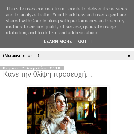
This site uses cookies from Google to deliver its services
" Εξομολογεῖσθε τῶ Κυρίῳ
and to analyze traffic. Your IP address and user-agent are
shared with Google along with performance and security
"
metrics to ensure quality of service, generate usage
statistics, and to detect and address abuse.
ὃτι ἀγαθός, ὃτι εἰς τόν αἰῶνα τό ἔλεος αὐτοῦ. Αλληλούϊα.
LEARN MORE
GOT IT
▼
Πέμπτη 7 Απριλίου 2016
Κάνε την θλίψη προσευχή...