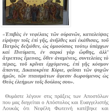
«
Ἐπιβὰς ἐν νεφέλαις τῶν οὐρανῶν, καταλείψας
εἰρήνην τοῖς ἐπὶ γῆς, ἀνῆλθες καὶ ἐκάθισας, τοῦ
Πατρὸς δεξιόθεν, ὡς ὁμοούσιος τούτῳ ὑπάρχων
καὶ Πνεύματι, ἐν σαρκὶ γὰρ ὤφθης, ἀλλ’
ἄτρεπτος ἔμεινας, ὅθεν ἀναμένεις, συντελείας τὸ
πέρας, τοῦ κρῖναι ἐρχόμενος, ἐπὶ γῆς κόσμον
ἅπαντα, Δικαιοκρίτα Κύριε, φεῖσαι τῶν ψυχῶν
ἡμῶν, τῶν πταισμάτων ἄφεσιν δωρούμενος ὡς
Θεὸς ἐλεήμων τοῖς δούλοις σου».
Θυμάστε λέγουν στις πράξεις των Αποστόλων
που μας διηγείται ο Απόστολος και Ευαγγελιστής
Λουκάς ότι Νεφέλη Φωτεινή κατέβηκε και