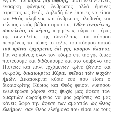
Άγιον
.
Έν σαρκὶ γὰρ ὤφθης,
διότι λέει εφάνεις
ένσαρκη φάνηκες Άνθρωπος αλλά έμεινες
άτρεπτος ως Θεός. Δηλαδή δεν έπαψες να είσαι
και Θεός αληθινός και άνθρωπος αληθινός και
τέλειος εκτός βέβαια αμαρτίας.
Όθεν ἀναμένεις,
συντελείας τὸ πέρας,
περιμένεις τώρα το πέρας
της συντελείας της συντέλειας του κόσμου
περιμένεις το πέρας το τέλος του κόσμου αυτού
τοῦ κρῖναι ἐρχόμενος ἐπὶ γῆς κόσμον ἅπαντα
.
Για να κρίνεις όλον τον κόσμο επί της γης όπως
πιστεύουμε και διδάσκουμε και στο σύμβολο της
Πίστεως και πάλι ερχόμενων κρίνε ζώντας και
νεκρούς
.
δικαιοκρίτα Κύριε, φεῖσαι τῶν ψυχῶν
ἡμῶν
. Δικαιοκρίτα κύριε εσύ που είσαι ο
δικαιοκρίτης Κύριος και Θεός φείσαι λυπήσου
ελευθέρωσε χάρισε στις ψυχές μας άφεση των
αμαρτιών δωρούμενος να μας χαρίσεις να μας
κάνεις δώρο την άφεση των αμαρτιών
ὡς Θεὸς
ἐλεήμων
σαν Θεός ελεήμονα που είσαι εις τους