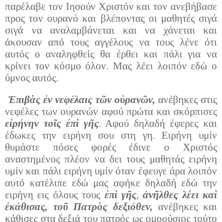
παρέλαβε τον Ιησούν Χριστόν και τον ανεβήβασε
προς τον ουρανό και βλέποντας οι μαθητές σιγά
σιγά να αναλαμβάνεται και να χάνεται και
άκουσαν από τους αγγέλους να τους λένε ότι
αυτός ο αναληφθείς θα έρθει και πάλι για να
κρίνει τον κόσμο όλον. Μας λέει λοιπόν εδώ ο
ύμνος αυτός.
Ἐπιβὰς ἐν νεφέλαις τῶν οὐρανῶν,
ανέβηκες στις
νεφέλες των ουρανών αφού πρώτα και σκόρπισες
εἰρήνην τοῖς ἐπὶ γῆς
. Αφού δηλαδή έφερες και
έδωκες την ειρήνη σου στη γη. Ειρήνη υμίν
θυμάστε πόσες φορές έδινε ο Χριστός
αναστημένος πλέον να δει τους μαθητάς ειρήνη
υμίν και πάλι ειρήνη υμίν όταν έφευγε άρα λοιπόν
αυτό κατέλιπε εδώ μας αφήκε δηλαδή εδώ την
ειρήνη εις όλους τους
ἐπὶ γῆς
,
ἀνῆλθες λέει καὶ
ἐκάθισας, τοῦ Πατρὸς δεξιόθεν,
ανέβηκες και
κάθισες στα δεξιά του πατρός ως ομοούσιος τούτο