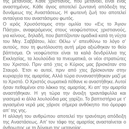
της μετανοίας. Κάθε χριστιανός, που μετανοεί, είναι ένας
αναστημένος. Κάθε άγιος αποτελεί ζωντανή απόδειξη της
δυνάμεως της Αναστάσεως. Η φωτεινή ζωή του αποτελεί
ανταύγεια του αναστάσιμου φωτός.
Ο ιερός Χρυσόστομος στην ομιλία του «Εις το Άγιον
Πάσχα», αναφερόμενος στους νεοφώτιστους χριστιανούς,
για κείνους, δηλαδή, που βαπτίζονταν ομαδικά κατά τη νύχτα
του Μεγ. Σαββάτου, λέει: Θέλω ν’ απευθύνω το λόγο σ’
αυτούς, που τη φωτόλουστη αυτή μέρα αξιώθηκαν το θείο
βάπτισμα. Οι νεοφώτιστοι είναι τα καλά δενδρύλλια της
Εκκλησίας, τα λουλούδια τα πνευματικά, οι νέοι στρατιώτες
του Χριστού. Πριν από χτες ο Κύριος μας βρισκόταν στο
Σταυρό. Έτσι κι αυτοί, πριν από χτες βρίσκονταν στην
κυριαρχία της αμαρτίας. Αλλά τώρα συναναστήθηκαν μαζί με
το Χριστό. Ο Χριστός σωματικά πέθανε κι αναστήθηκε. Αυτοί
ήσαν πεθαμένοι στο λάκκο της αμαρτίας. Κι απ’ την αμαρτία
αναστήθηκαν. Η γη τώρα την άνοιξη τριαντάφυλλα και
γιασεμιά κι άλλα λουλούδια μας χαρίζει. Το βαπτιστήριο με τ’
αγιασμένα νερά μας χάρισε σήμερα ανθόκηπο πιο όμορφο
απ’ της γης.
Η αλλαγή του ανθρώπου αποτελεί την τρανότερη απόδειξη
της Αναστάσεως. Απ’ τον τάφο της αμαρτίας ανασταίνεται ο
άνθρωπος με τη δύναμη της μετανοίας.