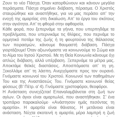
Ζουν το νέο Πάσχα. Όταν κατορθώνουν και κάνουν μεγάλα
περάσματα. Πάσχα σημαίνει διάβαση, πέρασμα. Ο Χριστός
σταυρώθηκε και αναστήθηκε, για να μας περάσει απ’ την
ενοχή της αμαρτίας στη δικαίωση. Απ’ τα έργα του σκότους
στην αγιότητα. Απ’ τη φθορά στην αφθαρσία.
Κάθε φορά, που ξεπερνάμε τα γήινα, που υπερπηδάμε τα
προβλήματα, που υπερνικάμε τις θλίψεις, που περνάμε το
ορμητικό ποτάμι της ζωής ή τη φουρτούνα της θάλασσας
των πειρασμών, κάνουμε θαυμαστή διάβαση. Πάσχα
γιορτάζουμε! Όταν αξιωνόμαστε να κοινωνούμε το Σώμα και
το Αίμα του Ιησού Χριστού. Με τη Θεία Κοινωνία κάνουμε όχι
απλώς διάβαση, αλλά υπέρβαση. Ξεπερνάμε τα μέτρα μας.
Αποκτάμε θεϊκές διαστάσεις. Αποσπόμαστε απ’ τη γη.
Ξεκολλάμε απ’ τη λάσπη. Ανερχόμαστε προς τον ουρανό.
Γινόμαστε κοινωνοί του Χριστού. Κοινωνοί των παθημάτων
Του και της Αναστάσεώς Του. Γινόμαστε κοινωνοί θείας
φύσεως (Β’ Πέτρ. α’ 4). Γινόμαστε χριστοφόροι, θεοφόροι.
Η Ανάσταση συνεχίζεται! Επαναλαμβάνεται στη ζωή των
αγίων. Οι άγιοι είναι αμαρτωλοί, που αναστήθηκαν. Σ’ ένα
τροπάριο παρακαλούμε· «Ανάστησον ημάς πεσόντας τη
αμαρτία». Η αμαρτία είναι θάνατος. Η μετάνοια είναι
ανάσταση. Νύχτα σκοτεινή η αμαρτία, μέρα λαμπρή η ζωή