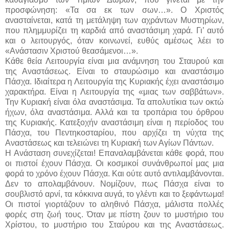
προσφώνηση: «Τα σα εκ των σων…». Ο Χριστός
ανασταίνεται, κατά τη μετάληψη των αχράντων Μυστηρίων,
που πλημμυρίζει τη καρδιά από αναστάσιμη χαρά. Γι’ αυτό
και ο λειτουργός, όταν κοινωνεί, ευθύς αμέσως λέει το
«Ανάστασιν Χριστού θεασάμενοι…».
Κάθε θεία Λειτουργία είναι μια ανάμνηση του Σταυρού και
της Αναστάσεως. Είναι το σταυρώσιμο και αναστάσιμο
Πάσχα. Ιδιαίτερα η Λειτουργία της Κυριακής έχει αναστάσιμο
χαρακτήρα. Είναι η Λειτουργία της «μιας των σαββάτων».
Την Κυριακή είναι όλα αναστάσιμα. Τα απολυτίκια των οκτώ
ήχων, όλα αναστάσιμα. Αλλά και τα τροπάρια του όρθρου
της Κυριακής. Κατεξοχήν αναστάσιμη είναι η περίοδος του
Πάσχα, του Πεντηκοσταρίου, που αρχίζει τη νύχτα της
Αναστάσεως και τελειώνει τη Κυριακή των Αγίων Πάντων.
Η Ανάσταση συνεχίζεται! Επαναλαμβάνεται κάθε φορά, που
οι πιστοί έχουν Πάσχα. Οι κοσμικοί συνάνθρωποί μας μια
φορά το χρόνο έχουν Πάσχα. Και ούτε αυτό αντιλαμβάνονται.
Δεν το απολαμβάνουν. Νομίζουν, πως Πάσχα είναι το
σουβλιστό αρνί, τα κόκκινα αυγά, το γλέντι και το ξεφάντωμα!
Οι πιστοί γιορτάζουν το αληθινό Πάσχα, μάλιστα πολλές
φορές στη ζωή τους. Όταν με πίστη ζουν το μυστήριο του
Χρίστου, το μυστήριο του Σταύρου και της Αναστάσεως.