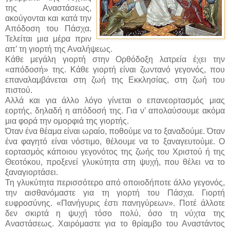
της Αναστάσεως,
ακούγονται και κατά την
Απόδοση του Πάσχα.
Τελείται μια μέρα πριν
απ’ τη γιορτή της Αναλήψεως.
Κάθε μεγάλη γιορτή στην Ορθόδοξη λατρεία έχει την
«απόδοσή» της. Κάθε γιορτή είναι ζωντανό γεγονός, που
επαναλαμβάνεται στη ζωή της Εκκλησίας, στη ζωή του
πιστού.
Αλλά και για άλλο λόγο γίνεται ο επανεορτασμός μιας
εορτής, δηλαδή η απόδοσή της. Για ν’ απολαύσουμε ακόμα
μια φορά την ομορφιά της γιορτής.
Όταν ένα θέαμα είναι ωραίο, ποθούμε να το ξαναδούμε. Όταν
ένα φαγητό είναι νόστιμο, θέλουμε να το ξαναγευτούμε. Ο
εορτασμός κάποιου γεγονότος της ζωής του Χριστού ή της
Θεοτόκου, προξενεί γλυκύτητα στη ψυχή, που θέλει να το
ξαναγιορτάσει.
Τη γλυκύτητα περισσότερο από οποιοδήποτε άλλο γεγονός,
την αισθανόμαστε για τη γιορτή του Πάσχα. Γιορτή
ευφροσύνης. «Πανήγυρις έστι πανηγύρεων». Ποτέ άλλοτε
δεν σκιρτά η ψυχή τόσο πολύ, όσο τη νύχτα της
Αναστάσεως. Χαιρόμαστε για το θρίαμβο του Αναστάντος