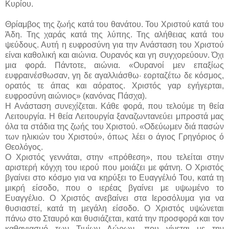
Κυρίου.
Θρίαμβος της ζωής κατά του θανάτου. Του Χριστού κατά του
Άδη. Της χαράς κατά της λύπης. Της αλήθειας κατά του
ψεύδους.
Αυτή η ευφροσύνη για την Ανάσταση του Χριστού
είναι καθολική και αιώνια. Ουρανός και γη συγχορεύουν. Όχι
μια φορά. Πάντοτε, αιώνια. «Ουρανοί μεν επαξίως
ευφραινέσθωσαν, γη δε αγαλλιάσθω· εορταζέτω δε κόσμος,
ορατός τε άπας και αόρατος. Χριστός γαρ εγήγερται,
ευφροσύνη αιώνιος» (κανόνας Πάσχα).
Η Ανάσταση συνεχίζεται. Κάθε φορά, που τελούμε τη θεία
Λειτουργία. Η θεία Λειτουργία ξαναζωντανεύει μπροστά μας
όλα τα στάδια της ζωής του Χριστού. «Οδεύωμεν διά πασών
των ηλικιών του Χριστού», όπως λέει ο άγιος Γρηγόριος ό
Θεολόγος.
Ο Χριστός γεννάται, στην «πρόθεση», που τελείται στην
αριστερή κόγχη του ιερού που μοιάζει με φάτνη. Ο Χριστός
βγαίνει στο κόσμο για να κηρύξει το Ευαγγέλιό Του, κατά τη
μικρή είσοδο, που ο ιερέας βγαίνει με υψωμένο το
Ευαγγέλιο. Ο Χριστός ανεβαίνει στα Ιεροσόλυμα για να
θυσιαστεί, κατά τη μεγάλη είσοδο. Ο Χριστός υψώνεται
πάνω στο Σταυρό και θυσιάζεται, κατά την προσφορά και τον
καθαγιασμό των Τιμίων Δώρων, που γίνεται με την