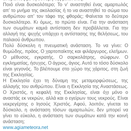
Ποιό είναι δυσκολότερο; Το ν’ αναστηθεί ένας αμαρτωλός
απ’ το μνήμα της ακολασίας ή το να αναστηθεί το σώμα του
ανθρώπου απ’ τον τάφο της φθοράς; Φαίνεται το δεύτερο
δυσκολότερο. Κι όμως, το πρώτο είναι. Για την ανάσταση
των σωμάτων καμιά αντίσταση δεν προβάλλεται. Για την
αλλαγή της ψυχής υπάρχει η αντίστασης της θελήσεως, του
παλαιού άνθρωπου.
Πολύ δύσκολη η πνευματική ανάσταση. Το να γίνει: Ο
θυμώδης, πράος. Ο χαρτοπαίκτης και φιλάργυρος, ελεήμων.
Ο μέθυσος, εγκρατής. Ο σαρκολάτρης, σώφρων. Ο
εγκληματίας, ήσυχος. Ο άγριος, άγιος. Αυτό το τόσο δύσκολο
είναι γεγονός. Το βλέπουμε στο χώρο της χάριτος, στη ζωή
της Εκκλησίας.
Η Εκκλησία έχει τη δύναμη της μεταμορφώσεως, της
αλλαγής του ανθρώπου. Είναι η Εκκλησία της Αναστάσεως.
Ο Χριστός, η κεφαλή της Εκκλησίας, είναι όχι μόνο ο
αναστάς εκ νεκρών, αλλά και ο εγείρων τους νεκρούς. Είναι
νεκρεγέρτης ο Ιησούς Χριστός. Αφού, λοιπόν, γίνεται το
δύσκολο, η ανάσταση τόσων αμαρτωλών, δεν μπορεί να
γίνει το εύκολο, η ανάσταση των σωμάτων κατά την κοινή
ανάσταση;
www.agiameteora.net