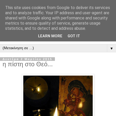
This site uses cookies from Google to deliver its services
" Εξομολογεῖσθε τῶ Κυρίῳ
and to analyze traffic. Your IP address and user-agent are
shared with Google along with performance and security
"
metrics to ensure quality of service, generate usage
statistics, and to detect and address abuse.
ὃτι ἀγαθός, ὃτι εἰς τόν αἰῶνα τό ἔλεος αὐτοῦ. Αλληλούϊα.
LEARN MORE
GOT IT
▼
Δευτέρα 2 Μαρτίου 2015
η πίστη στο Θεό...