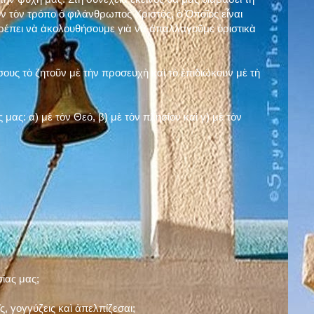
ν τὸν τρόπο ὁ φιλάνθρωπος Χριστός, ὁ Ὁποῖος εἶναι
πρέπει νὰ ἀκολουθήσουμε γιὰ νὰ ἀπαλλαγοῦμε ὁριστικὰ
ους τὸ ζητοῦν μὲ τὴν προσευχὴ καὶ τὸ ἐπιδιώκουν μὲ τὴ
ς μας: α)
μὲ τὸν Θεό
, β)
μὲ τὸν πλησίον
καὶ γ)
μὲ τὸν
σίας μας;
, γογγύζεις καὶ ἀπελπίζεσαι;