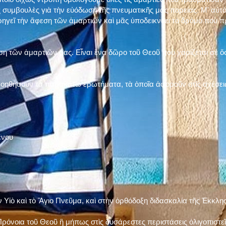
 συμβουλὲς γιὰ τὴν εὐόδωση τῆς πνευματικῆς μας πορείας. Μ' αὐτὸ
ηγεῖ τὴν ἄφεση τῶν ἁμαρτιῶν καὶ μᾶς ὑποδεικνύει τὸ δρόμο ποὺ 
η τῶν ἁμαρτιῶν μας. Εἶναι ἕνα δῶρο τοῦ Θεοῦ ποὺ χαρίζεται σὲ ὅσ
 βοηθήσουν τὰ παρακάτω ἐρωτήματα, τὰ ὁποῖα ἀφοροῦν στὶς σχέσει
ένου
ν Υἱὸ καὶ τὸ Ἅγιο Πνεῦμα, καὶ στὴν ὀρθόδοξη διδασκαλία τῆς Ἐκκλη
ρόνοια τοῦ Θεοῦ ἢ μήπως στὶς δυσάρεστες περιστάσεις ὀλιγοπιστεῖς