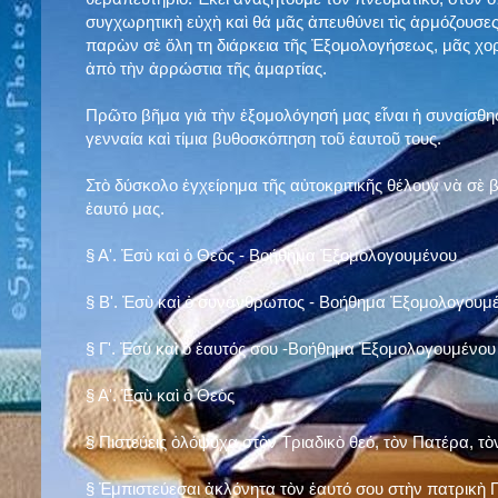
συγχωρητικὴ εὐχὴ καὶ θά μᾶς ἀπευθύνει τὶς ἁρμόζουσες
παρὼν σὲ ὅλη τη διάρκεια τῆς Ἐξομολογήσεως, μᾶς χορ
ἀπὸ τὴν ἀρρώστια τῆς ἁμαρτίας.
Πρῶτο βῆμα γιὰ τὴν ἐξομολόγησή μας εἶναι ἡ συναίσθησ
γενναία καὶ τίμια βυθοσκόπηση τοῦ ἑαυτοῦ τους.
Στὸ δύσκολο ἐγχείρημα τῆς αὐτοκριτικῆς θέλουν νὰ σὲ
ἑαυτό μας
.
§
Α'. Ἐσὺ καὶ ὁ Θεὸς - Βοήθημα Ἐξομολογουμένου
§
Β'. Ἐσὺ καὶ ὁ συνάνθρωπος - Βοήθημα Ἐξομολογουμ
§
Γ'. Ἐσὺ καὶ ὁ ἑαυτός σου -Βοήθημα Ἐξομολογουμένου
§ Α'. Ἐσὺ καὶ ὁ Θεὸς
§ Πιστεύεις ὁλόψυχα στὸν Τριαδικὸ θεό, τὸν Πατέρα, τὸ
§ Ἐμπιστεύεσαι ἀκλόνητα τὸν ἑαυτό σου στὴν πατρικὴ Π