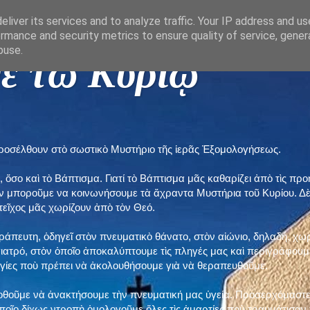
liver its services and to analyze traffic. Your IP address and u
rmance and security metrics to ensure quality of service, gene
buse.
ε τῶ Κυρίῳ "
προσέλθουν στὸ σωστικὸ Μυστήριο τῆς ἱερᾶς Ἐξομολογήσεως.
, ὅσο καὶ τὸ Βάπτισμα. Γιατί τὸ Βάπτισμα μᾶς καθαρίζει ἀπὸ τὶς 
ὲν μποροῦμε να κοινωνήσουμε τὰ ἄχραντα Μυστήρια τοῦ Κυρίου. Δ
τεῖχος μᾶς χωρίζουν ἀπὸ τὸν Θεό.
εράπευτη, ὁδηγεῖ στὸν πνευματικὸ θάνατο, στὸν αἰώνιο, δηλαδή, χω
ατρό, στὸν ὁποῖο ἀποκαλύπτουμε τὶς πληγές μας καὶ περιγράφουμε
δηγίες ποὺ πρέπει νὰ ἀκολουθήσουμε γιὰ νὰ θεραπευθοῦμε.
ποθοῦμε νὰ ἀνακτήσουμε τὴν πνευματική μας ὑγεία. Προσερχόμαστε
ποῖο δίχως ντροπὴ ὁμολογοῦμε ὅλες τὶς ἁμαρτίες ποὺ τραυμάτισαν τ