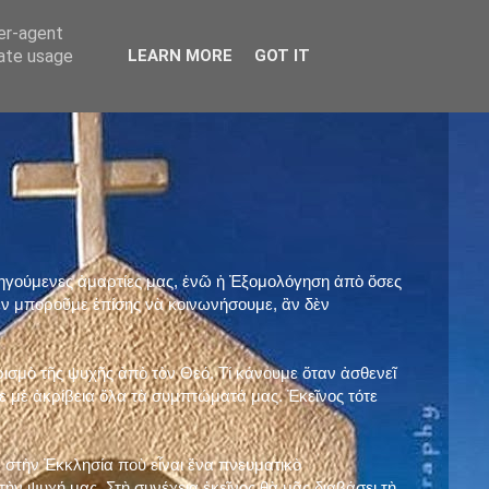
ser-agent
rate usage
LEARN MORE
GOT IT
προηγούμενες ἁμαρτίες μας, ἐνῶ ἡ Ἐξομολόγηση ἀπὸ ὅσες
ὲν μποροῦμε ἐπίσης νὰ κοινωνήσουμε, ἂν δὲν
ρισμὸ τῆς ψυχῆς ἀπὸ τὸν Θεό. Τί κάνουμε ὅταν ἀσθενεῖ
 μὲ ἀκρίβεια ὅλα τὰ συμπτώματά μας. Ἐκεῖνος τότε
 στὴν Ἐκκλησία ποὺ εἶναι ἕνα πνευματικὸ
ὴν ψυχή μας. Στὴ συνέχεια ἐκεῖνος θὰ μᾶς διαβάσει τὴ