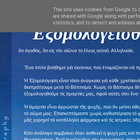
This site uses cookies from Google to de
are shared with Google along with perfo
statistics, and to detect and address a
" Εξομολογεῖσθ
ὃτι ἀγαθός, ὃτι εἰς τόν αἰῶνα τό ἔλεος αὐτοῦ. Αλληλούϊα.
Ἕνα ἁπλὸ βοήθημα γιὰ ἐκείνους ποὺ ἑτοιμάζονται νὰ 
Ἡ Ἐξομολόγηση εἶναι τόσο ἀναγκαία γιὰ κάθε χριστιανό
διαπράττουμε μετὰ τὸ Βάπτισμα. Χωρὶς τὸ Βάπτισμα δ
ἐξομολογηθοῦμε τὶς ἁμαρτίες μας, ἀφοῦ αὐτὲς σὰν ἕνα 
Ἡ ἁμαρτία εἶναι ἀρρώστια τῆς ψυχῆς, ποὺ ἂν μείνει ἀθ
τὸ σῶμα μας; Ἐπισκεπτόμαστε χωρὶς καθυστέρηση τὸ γι
μᾶς χορηγεῖ τὰ κατάλληλα φάρμακα καὶ τὶς ἰατρικὲς ὁ
Κάτι ἀνάλογο συμβαίνει ὅταν ἀσθενεῖ ἡ ψυχή μας καὶ 
θεραπευτήριο. Ἐκεῖ ἀναζητοῦμε τὸν πνευματικό, στὸν ὁ