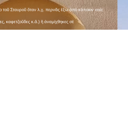
ῖο τοῦ Σταυροῦ ὅταν λ.χ. περνᾶς ἔξω ἀπὸ κάποιον ναό;
ς, καφετζοῦδες κ.ἅ.) ἢ ἀναμίχθηκες σὲ
δεισιδαιμονίες (π.χ. «τὸ 13 εἶναι γρουσούζικος
ακὴ καὶ τὶς μεγάλες γιορτές), εὐγνωμονώντας
;
νευματικοῦ σου;