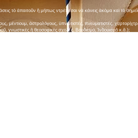
τάσεις τὸ ἀπαιτοῦν ἢ μήπως ντρέπεσαι νὰ κάνεις ἀκόμα καὶ τὸ σημε
ς, μέντιουμ, ἀστρολόγους, ὑπνωτιστές, πνευματιστές, χαρτορίχτρε
οῦ, γνωστικὲς ἢ θεοσοφικὲς σχολές, Βουδισμό, Ἰνδουισμὸ κ.ἅ.);
ι μὲ τὸ ξεμάτιασμα καὶ δίνεις σημασία στὶς διάφορες προλήψεις καὶ 
ρωί, βράδυ, πρὶν καὶ μετὰ τὰ γεύματα) ἢ στὴν Ἐκκλησία (κάθε Κυρι
ς εὐεργεσίες Του;
ελῆ βιβλία;
ν Τετάρτη καὶ τὴν Παρασκευὴ καὶ τὶς ἄλλες περιόδους τῶν Νηστειῶν
ας, ὑστέρα ἀπὸ τὴν κατάλληλη προετοιμασία καὶ τὴν ἔγκριση τοῦ π
ας ἢ τῶν Ἁγίων μας;
 ἢ ὑπόσχεσή σου στὸν Θεό;