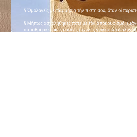
§ Ὁμολογεῖς μὲ παρρησία τὴν πίστη σου, ὅταν οἱ περισ
§ Μήπως ἀσχολήθηκες ποτὲ μὲ τὸν ἀποκρυφισμό, (μάγου
παραθρησκευτικὲς ὁμάδες (σχολὲς γιόγκα καὶ διαλογισμ
§ Μήπως πιστεύεις στὴν τύχη καὶ στὰ ὄνειρα ἢ ἀσχολεῖσα
ἀριθμός», «τὸ πέταλο φέρνει γούρι» κ.λπ.);
§ Προσεύχεσαι τακτικὰ καὶ προσεκτικὰ στὸ σπίτι σου (π
πρωτίστως τὸν Θεὸ γιὰ τὶς ποικίλες, φανερὲς καὶ ἀφανεῖ
§ Μελετᾶς καθημερινὰ τὴν Ἁγία Γραφὴ καὶ ἄλλα ψυχωφ
§ Νηστεύεις, ἂν δὲν ὑπάρχουν σοβαροὶ λόγοι ὑγείας, τὴ
§ Προσέρχεσαι τακτικὰ στὸ Μυστήριο τῆς Θείας Κοινωνί
§ Μήπως βλαστημᾶς τὸ ὄνομα τοῦ Χρίστου, τῆς Παναγί
§ Μήπως ὁρκίζεσαι χωρὶς λόγο ἢ ἀθέτησες τυχὸν ὅρκο